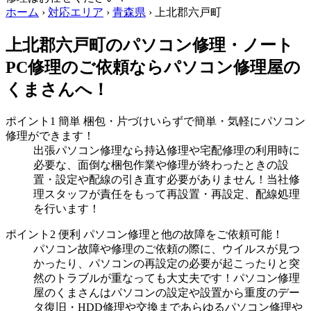
ホーム
›
対応エリア
›
青森県
›
上北郡六戸町
上北郡六戸町のパソコン修理・ノート
PC修理のご依頼ならパソコン修理屋の
くまさんへ！
ポイント1
簡単
梱包・片づけいらずで簡単・気軽にパソコン
修理ができます！
出張パソコン修理なら持込修理や宅配修理の利用時に
必要な、面倒な梱包作業や修理が終わったときの設
置・設定や配線の引き直す必要がありません！当社修
理スタッフが責任をもって再設置・再設定、配線処理
を行います！
ポイント2
便利
パソコン修理と他の故障をご依頼可能！
パソコン故障や修理のご依頼の際に、ウイルスが見つ
かったり、パソコンの再設定の必要が起こったりと突
然のトラブルが重なっても大丈夫です！パソコン修理
屋のくまさんはパソコンの設定や設置から重度のデー
タ復旧・HDD修理や交換まであらゆるパソコン修理や