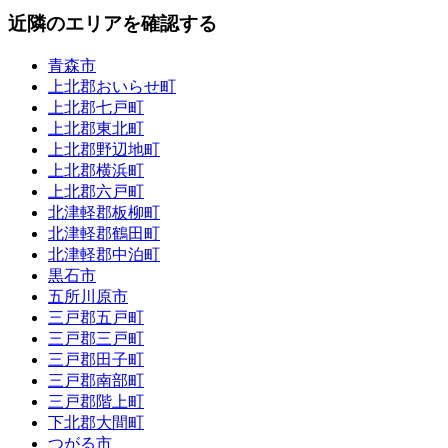
近隣のエリアを確認する
青森市
上北郡おいらせ町
上北郡七戸町
上北郡東北町
上北郡野辺地町
上北郡横浜町
上北郡六戸町
北津軽郡板柳町
北津軽郡鶴田町
北津軽郡中泊町
黒石市
五所川原市
三戸郡五戸町
三戸郡三戸町
三戸郡田子町
三戸郡南部町
三戸郡階上町
下北郡大間町
つがる市