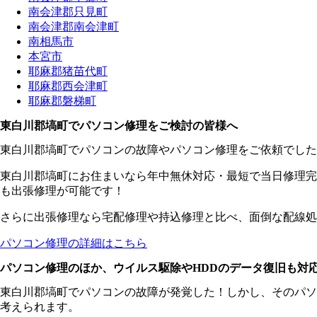
南会津郡只見町
南会津郡南会津町
南相馬市
本宮市
耶麻郡猪苗代町
耶麻郡西会津町
耶麻郡磐梯町
東白川郡塙町でパソコン修理をご検討の皆様へ
東白川郡塙町でパソコンの故障やパソコン修理をご依頼でした
東白川郡塙町にお住まいなら年中無休対応・最短で当日修理完
も出張修理が可能です！
さらに出張修理なら宅配修理や持込修理と比べ、面倒な配線処
パソコン修理の詳細はこちら
パソコン修理のほか、ウイルス駆除やHDDのデータ復旧も対
東白川郡塙町でパソコンの故障が発覚した！しかし、そのパソ
考えられます。