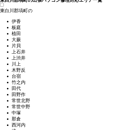
東白川郡塙町の出張パソコン修理対応エリア一覧
東白川郡塙町の
伊香
板庭
植田
大蕨
片貝
上石井
上渋井
川上
木野反
台宿
竹之内
田代
田野作
常世北野
常世中野
中塚
那倉
西河内