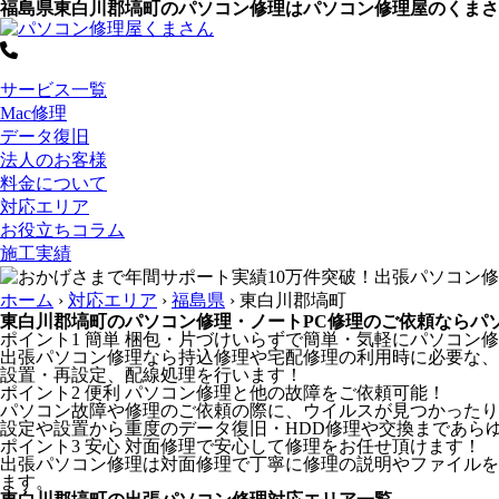
福島県東白川郡塙町のパソコン修理はパソコン修理屋のくまさ
サービス一覧
Mac修理
データ復旧
法人のお客様
料金について
対応エリア
お役立ちコラム
施工実績
ホーム
›
対応エリア
›
福島県
›
東白川郡塙町
東白川郡塙町のパソコン修理・ノートPC修理のご依頼ならパ
ポイント1
簡単
梱包・片づけいらずで簡単・気軽にパソコン修
出張パソコン修理なら持込修理や宅配修理の利用時に必要な、
設置・再設定、配線処理を行います！
ポイント2
便利
パソコン修理と他の故障をご依頼可能！
パソコン故障や修理のご依頼の際に、ウイルスが見つかったり
設定や設置から重度のデータ復旧・HDD修理や交換まであら
ポイント3
安心
対面修理で安心して修理をお任せ頂けます！
出張パソコン修理は対面修理で丁寧に修理の説明やファイルを
ます。