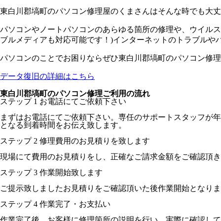
東白川郡塙町のパソコン修理屋のくまさんはそんな時でも大丈
パソコンやノートパソコンのあらゆる箇所の修理や、ウイルス
ブルメディアも対応可能です！)インターネットのトラブルや
パソコンのことでお困りならぜひ東白川郡塙町のパソコン修理
データ復旧の詳細はこちら
東白川郡塙町のパソコン修理ご利用の流れ
ステップ
1
お電話にてご依頼下さい
まずはお電話にてご依頼下さい。専任のサポートスタッフが年
となる到着時間をお伝え致します。
ステップ
2
修理費用のお見積りを致します
現場にて費用のお見積りをし、正確なご請求金額をご確認頂き
ステップ
3
作業開始致します
ご提示致しましたお見積りをご確認頂いた後作業開始となりま
ステップ
4
作業完了・お支払い
作業完了後、お客様に修理箇所の説明を行い、実際に確認して