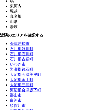
塙
東河内
堀越
真名畑
山形
湯岐
近隣のエリアを確認する
会津若松市
石川郡浅川町
石川郡石川町
石川郡古殿町
いわき市
岩瀬郡鏡石町
大沼郡会津美里町
大沼郡金山町
大沼郡三島町
河沼郡会津坂下町
郡山市
白河市
須賀川市