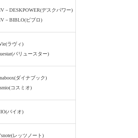
MV－DESKPOWER(デスクパワー)
MV－BIBLO(ビブロ)
Vie(ラヴィ)
luestar(バリュースター)
ynaboox(ダイナブック)
smio(コスミオ)
AIO(バイオ)
t'snote(レッツノート)