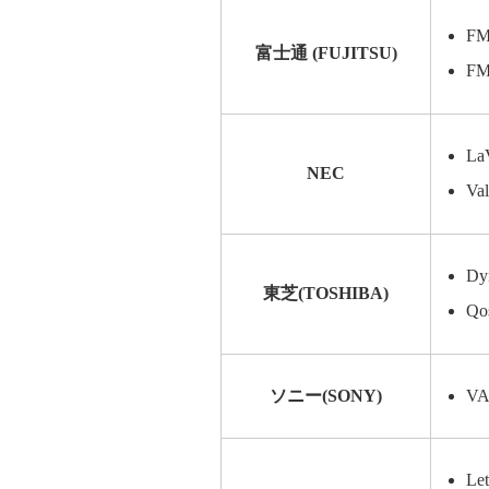
F
富士通 (FUJITSU)
F
La
NEC
Va
D
東芝(TOSHIBA)
Qo
ソニー(SONY)
V
Le