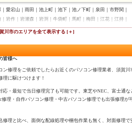
塚
愛宕山
雨田
池上町
池下
池ノ下町
泉田
市野関
崎
岩作
岩瀬森
岩渕
牛袋町
馬町
梅田
江花
江持
大町
岡東町
小倉
越久
卸町
影沼町
加治町
上小山
賀川市の
季の郷
木之崎
崩免
栗谷沢
弘法坦
向陽町
小作田
桜岡
五月雨
塩田
志茂
下小山田
下宿前
下宿町
上人
勢至堂
芹沢町
千日堂
台
大黒町
高久田境
滝
舘ケ岡
の皆様へ
塚田
堤
寺田
中宿
中曽根
長沼
仲の町
中町
中山
コン修理をご依頼でしたらお近くのパソコン修理業者、須賀川
西田町
西の内町
虹の台
柱田
畑田
八幡町
八幡山
花
修理に駆けつけます！
照田
日向町
広表
深渡戸
袋田
古河
古舘
古屋敷
桙
対応・最短で当日修理完了も可能です。東芝やNEC、富士通な
前川
前田川
松塚
丸田町
緑町
南上町
南町
宮先町
ac修理・自作パソコン修理・中古パソコン修理でも出張修理が
宿
守屋
守谷舘
矢沢
矢田野
山寺道
横田
横山町
和田道
込修理と比べ、面倒な配線処理や梱包作業も無く、対面修理で