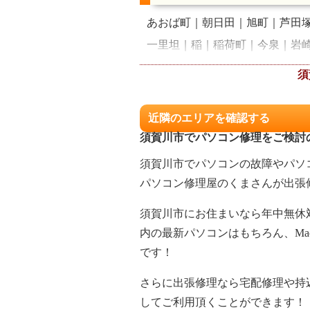
あおば町
朝日田
旭町
芦田
一里坦
稲
稲荷町
今泉
岩
大桑原
大久保
大栗
大袋町
須
上北町
北上町
北町
北横田
小中
境免
栄町
坂の上町
近隣のエリアを確認する
新田
陣場町
新町
諏訪町
須賀川市でパソコン修理をご検討
館取町
田中
茶畑町
長禄町
須賀川市でパソコンの故障やパソ
並木町
滑川
仁井田
西川
パソコン修理屋のくまさんが出張
花の里
浜尾
東作
東町
日
須賀川市にお住まいなら年中無休
保土原
堀込
堀底町
牡丹園
内の最新パソコンはもちろん、M
宮の杜
妙見
狸森
本町
森
です！
吉美根
六郎兵衛
六軒
和田
さらに出張修理なら宅配修理や持
してご利用頂くことができます！