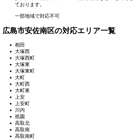
ております。
一部地域で対応不可
広島市安佐南区の対応エリア一覧
相田
大塚西
大塚西町
大塚東
大塚東町
大町
大町西
大町東
上安
上安町
川内
祇園
高取北
高取南
高取南町