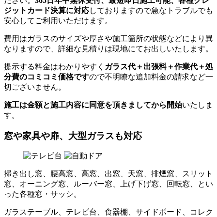
ださい。
365日年中無休受付、最短即日施工可能、各種クレ
ジットカード決算に対応
しておりますので急なトラブルでも
安心してご利用いただけます。
費用はガラスのサイズや厚さや施工箇所の状態などにより異
なりますので、詳細な見積りは現地にてお出しいたします。
提示する料金はわかりやすく
ガラス代＋出張料＋作業代＋処
分費のコミコミ価格です
ので不明瞭な追加料金の請求など一
切ございません。
施工は金額と施工内容に同意を頂きましてから開始
いたしま
す。
窓や家具や扉、大型ガラスも対応
掃き出し窓、腰高窓、高窓、出窓、天窓、排煙窓、スリット
窓、オーニング窓、ルーバー窓、上げ下げ窓、回転窓、とい
った各種窓・サッシ。
ガラステーブル、テレビ台、食器棚、サイドボード、コレク