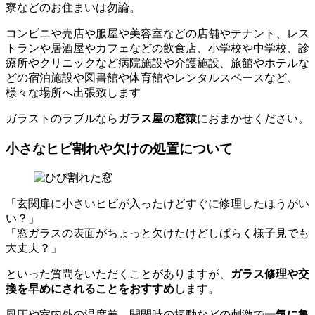
寮などのお住まいは勿論。
コンビニや売店や服屋や美容室などの店舗やテナント、レス
トランや居酒屋やカフェなどの飲食店、小学校や中学校、診
療所やクリニックなど病院施設や介護施設、旅館やホテルな
どの宿泊施設や図書館や体育館やレンタルスペースなど、
様々な場所へ出張致します
ガラストのラブルなら
ガラス屋の窓猿
におまかせください。
小さなヒビ割れや欠けの処置について
「玄関扉に小さいヒビが入ったけどすぐに修理したほうがい
い？」
「窓ガラスの表面がちょっと欠けたけどしばらく様子見でも
大丈夫？」
といった質問をいただくことがありますが、
ガラス修理や交
換を早めにされることをおすすめ
します。
風圧や室内外の温度差、開閉時の振動などの刺激で
一気に亀