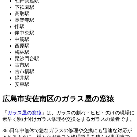
七軒茶屋駅
下祇園駅
高取駅
長楽寺駅
伴駅
伴中央駅
中筋駅
西原駅
梅林駅
毘沙門台駅
古市駅
古市橋駅
緑井駅
安東駅
広島市安佐南区のガラス屋の窓猿
「
ガラス屋の窓猿
」は、ガラスの割れ・ヒビ・欠けの現場に
素早く駆け付けガラス修理や交換をするガラスの業者です。
365日年中無休で急なガラスの修理や交換にも迅速な対応が
とれるように、様々なガラスと修理道具を積んだ専用車で