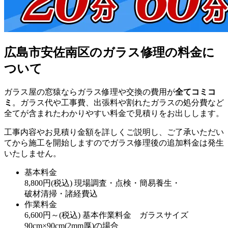
広島市安佐南区のガラス修理の料金に
ついて
ガラス屋の窓猿ならガラス修理や交換の費用が
全てコミコ
ミ
。ガラス代や工事費、出張料や割れたガラスの処分費など
全てが含まれたわかりやすい料金で見積りをお出しします。
工事内容やお見積り金額を詳しくご説明し、ご了承いただい
てから施工を開始しますのでガラス修理後の追加料金は発生
いたしません。
基本料金
8,800
円
(税込)
現場調査・点検・簡易養生・
破材清掃・諸経費込
作業料金
6,600
円～
(税込)
基本作業料金 ガラスサイズ
90cm×90cm(2mm厚)の場合