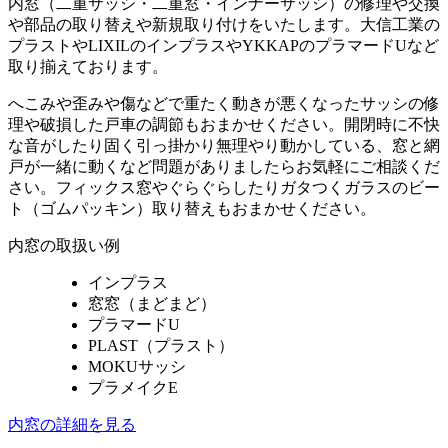
内窓（二重サッシ・二重窓・インナーサッシ）の修理や交換
や部品の取り替えや新規取り付けをいたします。大信工業の
プラストやLIXILのインプラスやYKKAPのプラマードUなど
取り揃えております。
へこみや歪みや傷などで重たく動きが悪くなったサッシの修
理や破損した戸車の調節もおまかせください。開閉時に不快
な音がしたり固く引っ掛かり無理やり動かしている、窓と網
戸が一緒に動くなど問題がありましたらお気軽にご相談くだ
さい。フィックス窓やぐらぐらしたりガタつくガラスのビー
ト（ゴムパッキン）取り替えもおまかせください。
内窓の取扱い例
インプラス
窓窓（まどまど）
プラマードU
PLAST（プラスト）
MOKUサッシ
プラメイクE
内窓の詳細を見る