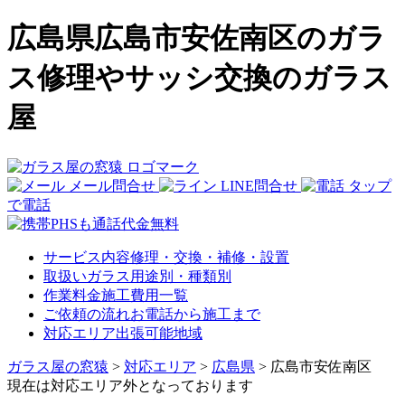
広島県広島市安佐南区のガラ
ス修理やサッシ交換のガラス
屋
メール問合せ
LINE問合せ
タップ
で電話
サービス内容
修理・交換・補修・設置
取扱いガラス
用途別・種類別
作業料金
施工費用一覧
ご依頼の流れ
お電話から施工まで
対応エリア
出張可能地域
ガラス屋の窓猿
>
対応エリア
>
広島県
>
広島市安佐南区
現在は対応エリア外となっております