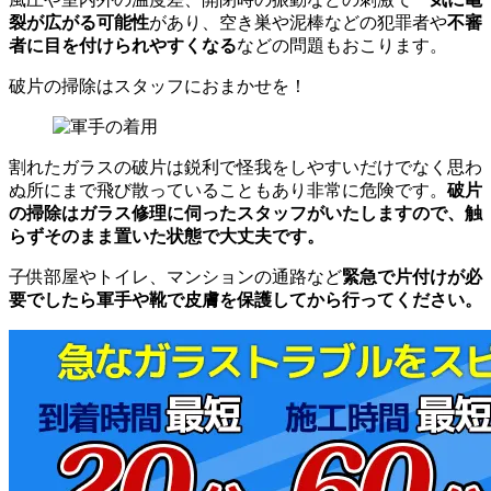
裂が広がる可能性
があり、空き巣や泥棒などの犯罪者や
不審
者に目を付けられやすくなる
などの問題もおこります。
破片の掃除はスタッフにおまかせを！
割れたガラスの破片は鋭利で怪我をしやすいだけでなく思わ
ぬ所にまで飛び散っていることもあり非常に危険です。
破片
の掃除はガラス修理に伺ったスタッフがいたしますので、触
らずそのまま置いた状態で大丈夫です。
子供部屋やトイレ、マンションの通路など
緊急で片付けが必
要でしたら軍手や靴で皮膚を保護してから行ってください。