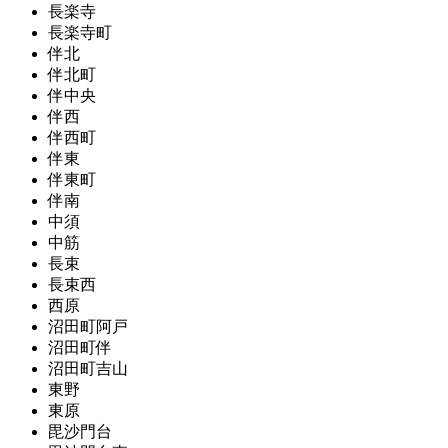
長楽寺
長楽寺町
伴北
伴北町
伴中央
伴西
伴西町
伴東
伴東町
伴南
中須
中筋
長束
長束西
西原
沼田町阿戸
沼田町伴
沼田町吉山
東野
東原
毘沙門台