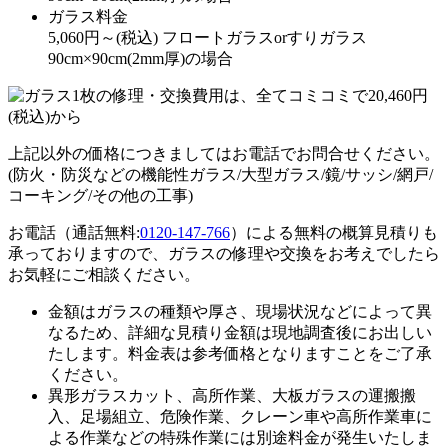
ガラス料金
5,060
円～
(税込)
フロートガラスorすりガラス
90cm×90cm(2mm厚)の場合
上記以外の価格につきましてはお電話でお問合せください。
(防火・防災などの機能性ガラス/大型ガラス/鏡/サッシ/網戸/
コーキング/その他の工事)
お電話（通話無料:
0120-147-766
）による無料の概算見積りも
承っておりますので、ガラスの修理や交換をお考えでしたら
お気軽にご相談ください。
金額はガラスの種類や厚さ、現場状況などによって異
なるため、
詳細な見積り金額は現地調査後にお出しい
たします。
料金表は参考価格となりますことをご了承
ください。
異形ガラスカット、高所作業、大板ガラスの運搬搬
入、足場組立、危険作業、クレーン車や高所作業車に
よる作業などの特殊作業には別途料金が発生いたしま