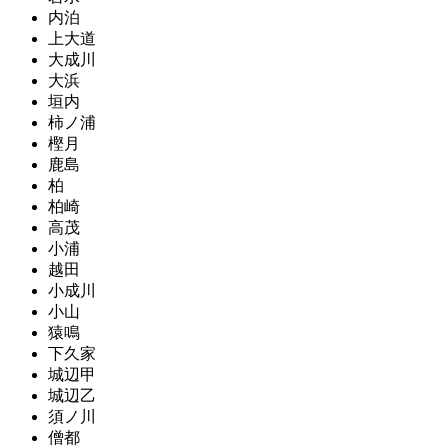
内泊
上大道
大成川
大浜
垣内
柿ノ浦
樫月
鹿島
柏
柏崎
高茂
小浦
越田
小成川
小山
猿鳴
下久家
城辺甲
城辺乙
須ノ川
僧都