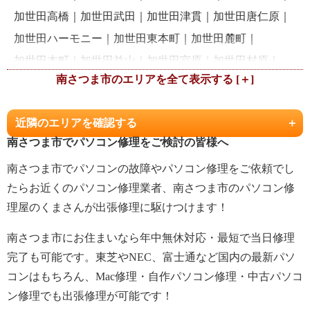
加世田高橋
加世田武田
加世田津貫
加世田唐仁原
加世田ハーモニー
加世田東本町
加世田麓町
加世田本町
加世田益山
加世田宮原
加世田村原
南さつま市の
金峰町池辺
金峰町浦之名
金峰町大野
金峰町尾下
金峰町白川
金峰町大坂
金峰町高橋
金峰町中津野
近隣のエリアを確認する
金峰町新山
金峰町花瀬
金峰町宮崎
坊津町秋目
南さつま市でパソコン修理をご検討の皆様へ
坊津町久志
坊津町泊
坊津町坊
南さつま市でパソコンの故障やパソコン修理をご依頼でし
たらお近くのパソコン修理業者、南さつま市のパソコン修
理屋のくまさんが出張修理に駆けつけます！
南さつま市にお住まいなら年中無休対応・最短で当日修理
完了も可能です。東芝やNEC、富士通など国内の最新パソ
コンはもちろん、Mac修理・自作パソコン修理・中古パソコ
ン修理でも出張修理が可能です！