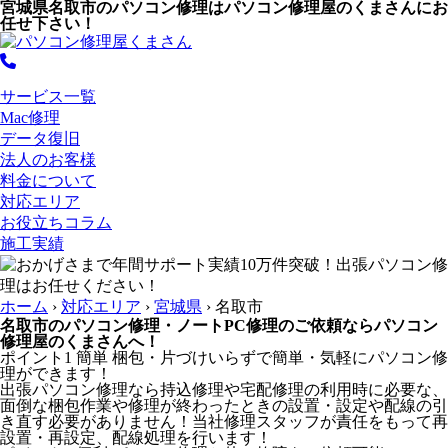
宮城県名取市のパソコン修理はパソコン修理屋のくまさんにお
任せ下さい！
サービス一覧
Mac修理
データ復旧
法人のお客様
料金について
対応エリア
お役立ちコラム
施工実績
ホーム
›
対応エリア
›
宮城県
›
名取市
名取市のパソコン修理・ノートPC修理のご依頼ならパソコン
修理屋のくまさんへ！
ポイント1
簡単
梱包・片づけいらずで簡単・気軽にパソコン修
理ができます！
出張パソコン修理なら持込修理や宅配修理の利用時に必要な、
面倒な梱包作業や修理が終わったときの設置・設定や配線の引
き直す必要がありません！当社修理スタッフが責任をもって再
設置・再設定、配線処理を行います！