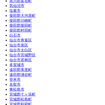
黒川郡富谷町
気仙沼市
塩竈市
柴田郡大河原町
柴田郡川崎町
柴田郡柴田町
柴田郡村田町
白石市
仙台市青葉区
仙台市泉区
仙台市太白区
仙台市宮城野区
仙台市若林区
多賀城市
遠田郡美里町
遠田郡涌谷町
登米市
名取市
東松島市
宮城郡七ヶ浜町
宮城郡松島町
宮城郡利府町