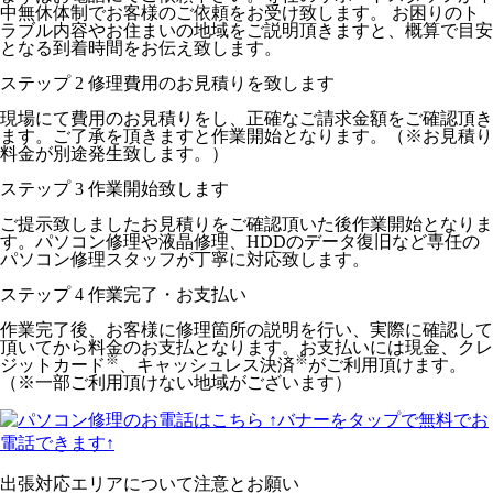
中無休体制でお客様のご依頼をお受け致します。 お困りのト
ラブル内容やお住まいの地域をご説明頂きますと、概算で目安
となる到着時間をお伝え致します。
ステップ
2
修理費用のお見積りを致します
現場にて費用のお見積りをし、正確なご請求金額をご確認頂き
ます。ご了承を頂きますと作業開始となります。（※お見積り
料金が別途発生致します。）
ステップ
3
作業開始致します
ご提示致しましたお見積りをご確認頂いた後作業開始となりま
す。パソコン修理や液晶修理、HDDのデータ復旧など専任の
パソコン修理スタッフが丁寧に対応致します。
ステップ
4
作業完了・お支払い
作業完了後、お客様に修理箇所の説明を行い、実際に確認して
頂いてから料金のお支払となります。お支払いには現金、クレ
※
※
ジットカード
、キャッシュレス決済
がご利用頂けます。
（※一部ご利用頂けない地域がございます）
↑バナーをタップで無料でお
電話できます↑
出張対応エリアについて注意とお願い