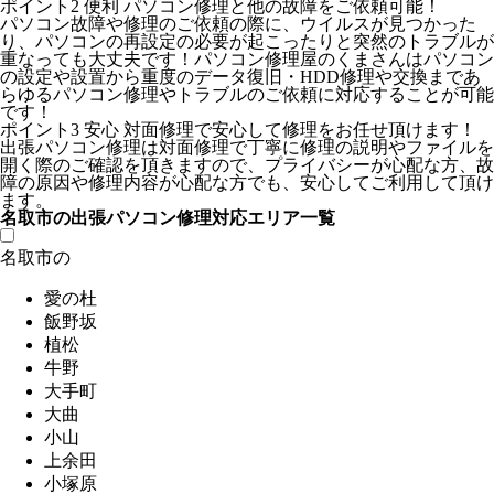
ポイント2
便利
パソコン修理と他の故障をご依頼可能！
パソコン故障や修理のご依頼の際に、ウイルスが見つかった
り、パソコンの再設定の必要が起こったりと突然のトラブルが
重なっても大丈夫です！パソコン修理屋のくまさんはパソコン
の設定や設置から重度のデータ復旧・HDD修理や交換まであ
らゆるパソコン修理やトラブルのご依頼に対応することが可能
です！
ポイント3
安心
対面修理で安心して修理をお任せ頂けます！
出張パソコン修理は対面修理で丁寧に修理の説明やファイルを
開く際のご確認を頂きますので、プライバシーが心配な方、故
障の原因や修理内容が心配な方でも、安心してご利用して頂け
ます。
名取市の出張パソコン修理対応エリア一覧
名取市の
愛の杜
飯野坂
植松
牛野
大手町
大曲
小山
上余田
小塚原