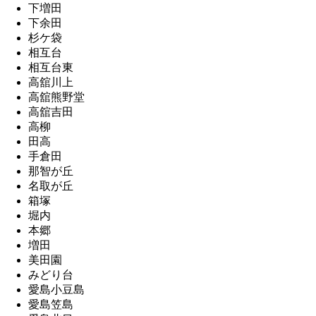
下増田
下余田
杉ケ袋
相互台
相互台東
高舘川上
高舘熊野堂
高舘吉田
高柳
田高
手倉田
那智が丘
名取が丘
箱塚
堀内
本郷
増田
美田園
みどり台
愛島小豆島
愛島笠島