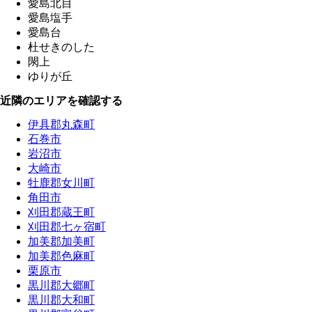
愛島北目
愛島塩手
愛島台
杜せきのした
閖上
ゆりが丘
近隣のエリアを確認する
伊具郡丸森町
石巻市
岩沼市
大崎市
牡鹿郡女川町
角田市
刈田郡蔵王町
刈田郡七ヶ宿町
加美郡加美町
加美郡色麻町
栗原市
黒川郡大郷町
黒川郡大和町