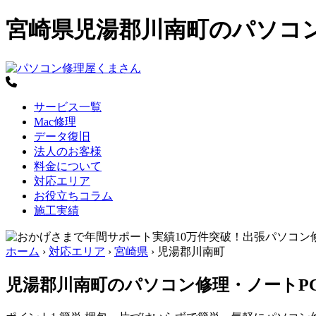
宮崎県児湯郡川南町のパソコ
サービス一覧
Mac修理
データ復旧
法人のお客様
料金について
対応エリア
お役立ちコラム
施工実績
ホーム
›
対応エリア
›
宮崎県
›
児湯郡川南町
児湯郡川南町のパソコン修理・ノートP