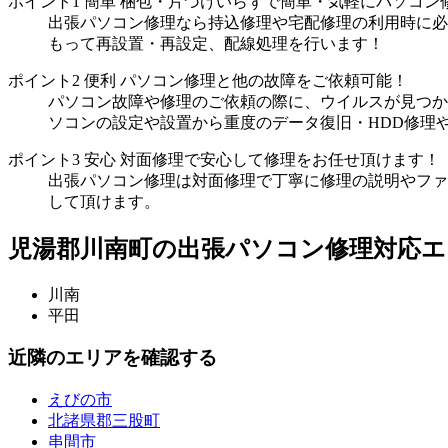
ポイント1
簡単
梱包・片づけいらずで簡単・気軽にパソコン
出張パソコン修理なら持込修理や宅配修理の利用時に必
もって再設置・再設定、配線処理を行います！
ポイント2
便利
パソコン修理と他の故障をご依頼可能！
パソコン故障や修理のご依頼の際に、ウイルスが見つか
ソコンの設定や設置から重度のデータ復旧・HDD修理
ポイント3
安心
対面修理で安心して修理をお任せ頂けます！
出張パソコン修理は対面修理で丁寧に修理の説明やファ
して頂けます。
児湯郡川南町の出張パソコン修理対応エ
川南
平田
近隣のエリアを確認する
えびの市
北諸県郡三股町
串間市