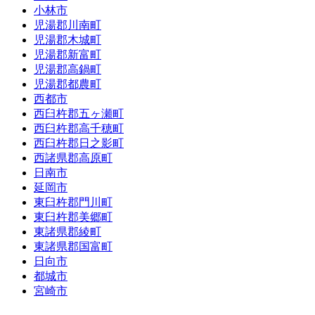
小林市
児湯郡川南町
児湯郡木城町
児湯郡新富町
児湯郡高鍋町
児湯郡都農町
西都市
西臼杵郡五ヶ瀬町
西臼杵郡高千穂町
西臼杵郡日之影町
西諸県郡高原町
日南市
延岡市
東臼杵郡門川町
東臼杵郡美郷町
東諸県郡綾町
東諸県郡国富町
日向市
都城市
宮崎市