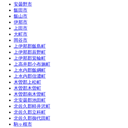
安曇野市
飯田市
飯山市
伊那市
上田市
大町市
岡谷市
上伊那郡飯島町
上伊那郡辰野町
上伊那郡箕輪町
上高井郡小布施町
上水内郡飯綱町
上水内郡信濃町
木曽郡上松町
木曽郡木曽町
木曽郡南木曽町
北安曇郡池田町
北佐久郡軽井沢町
北佐久郡立科町
北佐久郡御代田町
駒ヶ根市