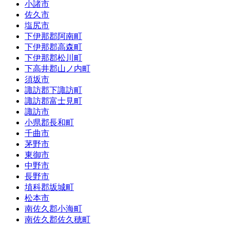
小諸市
佐久市
塩尻市
下伊那郡阿南町
下伊那郡高森町
下伊那郡松川町
下高井郡山ノ内町
須坂市
諏訪郡下諏訪町
諏訪郡富士見町
諏訪市
小県郡長和町
千曲市
茅野市
東御市
中野市
長野市
埴科郡坂城町
松本市
南佐久郡小海町
南佐久郡佐久穂町