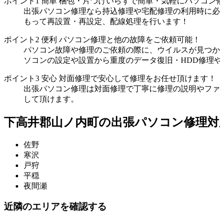
ポイント1
簡単
梱包・片づけいらずで簡単・気軽にパソコン
出張パソコン修理なら持込修理や宅配修理の利用時に必
もって再設置・再設定、配線処理を行います！
ポイント2
便利
パソコン修理と他の故障をご依頼可能！
パソコン故障や修理のご依頼の際に、ウイルスが見つか
ソコンの設定や設置から重度のデータ復旧・HDD修理
ポイント3
安心
対面修理で安心して修理をお任せ頂けます！
出張パソコン修理は対面修理で丁寧に修理の説明やファ
して頂けます。
下高井郡山ノ内町の出張パソコン修理対
佐野
寒沢
戸狩
平穏
夜間瀬
近隣のエリアを確認する