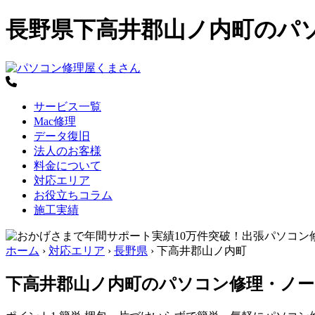
長野県下高井郡山ノ内町のパ
サービス一覧
Mac修理
データ復旧
法人のお客様
料金について
対応エリア
お役立ちコラム
施工実績
ホーム
›
対応エリア
›
長野県
›
下高井郡山ノ内町
下高井郡山ノ内町のパソコン修理・ノー