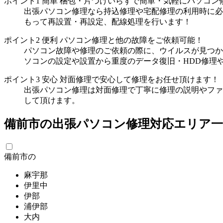
ポイント1
簡単
梱包・片づけいらずで簡単・気軽にパソコン
出張パソコン修理なら持込修理や宅配修理の利用時に必
もって再設置・再設定、配線処理を行います！
ポイント2
便利
パソコン修理と他の故障をご依頼可能！
パソコン故障や修理のご依頼の際に、ウイルスが見つか
ソコンの設定や設置から重度のデータ復旧・HDD修理
ポイント3
安心
対面修理で安心して修理をお任せ頂けます！
出張パソコン修理は対面修理で丁寧に修理の説明やファ
して頂けます。
備前市の出張パソコン修理対応エリア一
備前市の
麻宇那
伊里中
伊部
浦伊部
大内