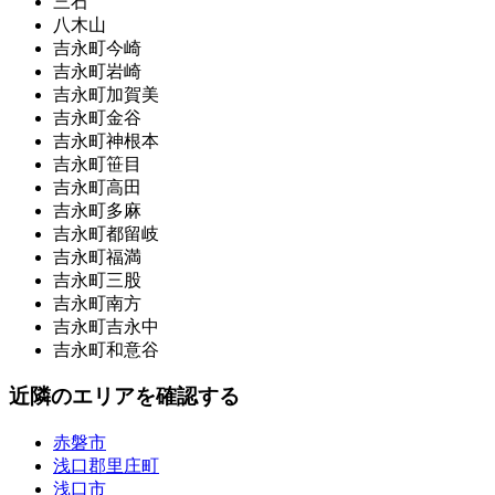
三石
八木山
吉永町今崎
吉永町岩崎
吉永町加賀美
吉永町金谷
吉永町神根本
吉永町笹目
吉永町高田
吉永町多麻
吉永町都留岐
吉永町福満
吉永町三股
吉永町南方
吉永町吉永中
吉永町和意谷
近隣のエリアを確認する
赤磐市
浅口郡里庄町
浅口市