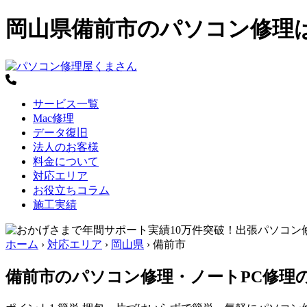
岡山県備前市のパソコン修理
サービス一覧
Mac修理
データ復旧
法人のお客様
料金について
対応エリア
お役立ちコラム
施工実績
ホーム
›
対応エリア
›
岡山県
›
備前市
備前市のパソコン修理・ノートPC修理