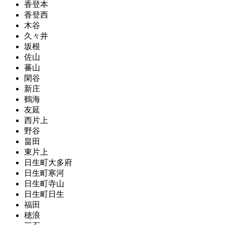
香登本
香登西
木谷
久々井
坂根
佐山
蕃山
閑谷
新庄
鶴海
友延
西片上
野谷
畠田
東片上
日生町大多府
日生町寒河
日生町寺山
日生町日生
福田
穂浪