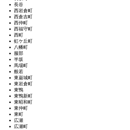
長谷
西岩倉町
西倉吉町
西仲町
西福守町
西町
虹ケ丘町
八幡町
服部
半坂
馬場町
般若
東巌城町
東岩倉町
東鴨
東鴨新町
東昭和町
東仲町
東町
広瀬
広瀬町