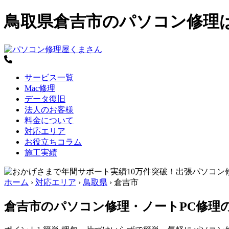
鳥取県倉吉市のパソコン修理
サービス一覧
Mac修理
データ復旧
法人のお客様
料金について
対応エリア
お役立ちコラム
施工実績
ホーム
›
対応エリア
›
鳥取県
›
倉吉市
倉吉市のパソコン修理・ノートPC修理