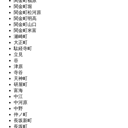
関金町福原
関金町堀
関金町松河原
関金町明高
関金町山口
関金町米富
瀬崎町
大正町
駄経寺町
立見
谷
津原
寺谷
天神町
研屋町
富海
中江
中河原
中野
仲ノ町
長坂新町
長坂町