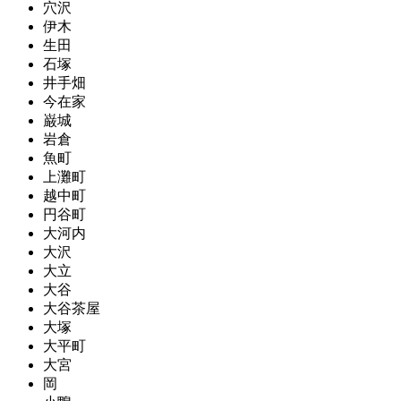
穴沢
伊木
生田
石塚
井手畑
今在家
巌城
岩倉
魚町
上灘町
越中町
円谷町
大河内
大沢
大立
大谷
大谷茶屋
大塚
大平町
大宮
岡