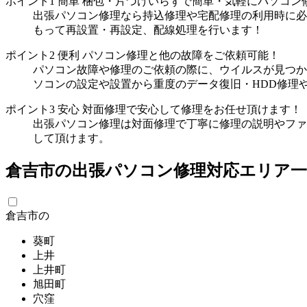
ポイント1
簡単
梱包・片づけいらずで簡単・気軽にパソコン
出張パソコン修理なら持込修理や宅配修理の利用時に必
もって再設置・再設定、配線処理を行います！
ポイント2
便利
パソコン修理と他の故障をご依頼可能！
パソコン故障や修理のご依頼の際に、ウイルスが見つか
ソコンの設定や設置から重度のデータ復旧・HDD修理
ポイント3
安心
対面修理で安心して修理をお任せ頂けます！
出張パソコン修理は対面修理で丁寧に修理の説明やファ
して頂けます。
倉吉市の出張パソコン修理対応エリア一
倉吉市の
葵町
上井
上井町
旭田町
穴窪