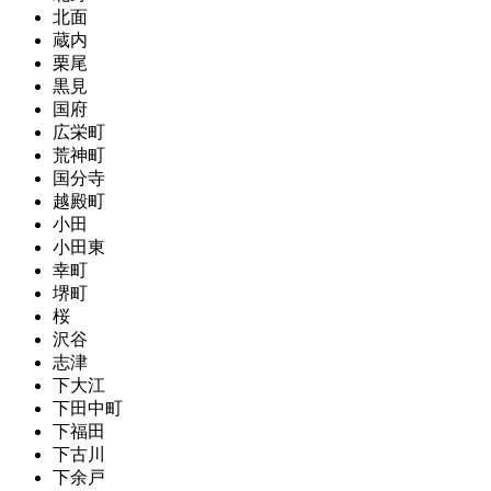
北面
蔵内
栗尾
黒見
国府
広栄町
荒神町
国分寺
越殿町
小田
小田東
幸町
堺町
桜
沢谷
志津
下大江
下田中町
下福田
下古川
下余戸