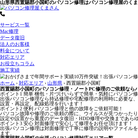
山形県西置賜郡小国町のパソコン修理はパソコン修理屋のくま
サービス一覧
Mac修理
データ復旧
法人のお客様
料金について
対応エリア
お役立ちコラム
施工実績
ホーム
›
対応エリア
›
山形県
›
西置賜郡小国町
西置賜郡小国町のパソコン修理・ノートPC修理のご依頼なら
ポイント1
簡単
梱包・片づけいらずで簡単・気軽にパソコン修
出張パソコン修理なら持込修理や宅配修理の利用時に必要な、
設置・再設定、配線処理を行います！
ポイント2
便利
パソコン修理と他の故障をご依頼可能！
パソコン故障や修理のご依頼の際に、ウイルスが見つかったり
設定や設置から重度のデータ復旧・HDD修理や交換まであら
ポイント3
安心
対面修理で安心して修理をお任せ頂けます！
出張パソコン修理は対面修理で丁寧に修理の説明やファイルを
ます。