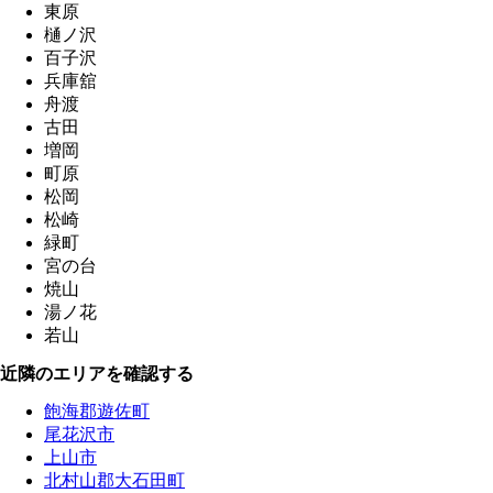
東原
樋ノ沢
百子沢
兵庫舘
舟渡
古田
増岡
町原
松岡
松崎
緑町
宮の台
焼山
湯ノ花
若山
近隣のエリアを確認する
飽海郡遊佐町
尾花沢市
上山市
北村山郡大石田町