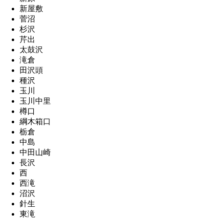
新屋敷
菅沼
杉沢
芹出
太鼓沢
滝倉
田沢頭
種沢
玉川
玉川中里
樽口
綱木箱口
栃倉
中島
中田山崎
長沢
西
西滝
沼沢
針生
東滝