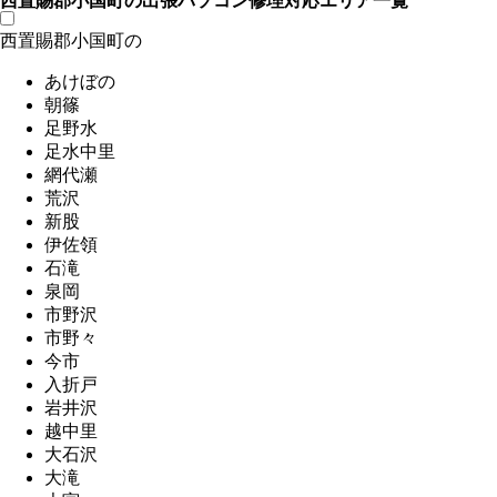
西置賜郡小国町の出張パソコン修理対応エリア一覧
西置賜郡小国町の
あけぼの
朝篠
足野水
足水中里
網代瀬
荒沢
新股
伊佐領
石滝
泉岡
市野沢
市野々
今市
入折戸
岩井沢
越中里
大石沢
大滝