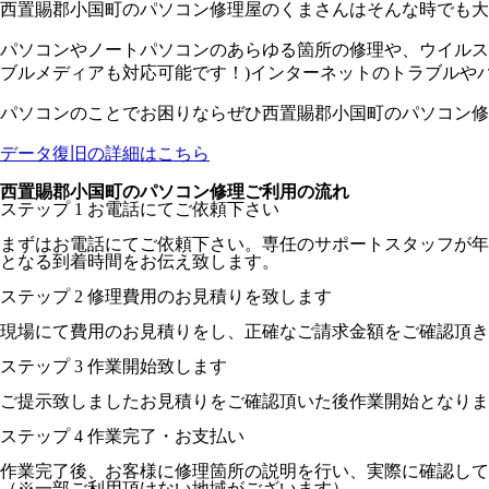
西置賜郡小国町のパソコン修理屋のくまさんはそんな時でも大
パソコンやノートパソコンのあらゆる箇所の修理や、ウイルス
ブルメディアも対応可能です！)インターネットのトラブルや
パソコンのことでお困りならぜひ西置賜郡小国町のパソコン修
データ復旧の詳細はこちら
西置賜郡小国町のパソコン修理ご利用の流れ
ステップ
1
お電話にてご依頼下さい
まずはお電話にてご依頼下さい。専任のサポートスタッフが年
となる到着時間をお伝え致します。
ステップ
2
修理費用のお見積りを致します
現場にて費用のお見積りをし、正確なご請求金額をご確認頂き
ステップ
3
作業開始致します
ご提示致しましたお見積りをご確認頂いた後作業開始となりま
ステップ
4
作業完了・お支払い
作業完了後、お客様に修理箇所の説明を行い、実際に確認して
（※一部ご利用頂けない地域がございます）