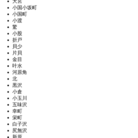
大宮
小国小坂町
小国町
小渡
驚
小股
折戸
貝少
片貝
金目
叶水
河原角
北
黒沢
小倉
小玉川
五味沢
幸町
栄町
白子沢
尻無沢
新原