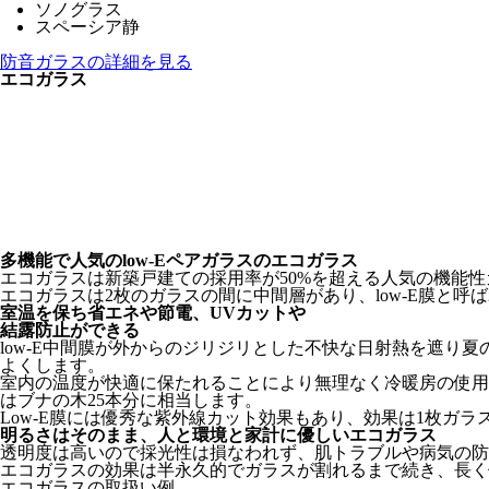
ソノグラス
スペーシア静
防音ガラスの詳細を見る
エコガラス
多機能で人気のlow-Eペアガラスのエコガラス
エコガラスは新築戸建ての採用率が50%を超える人気の機能
エコガラスは2枚のガラスの間に中間層があり、low-E膜と
室温を保ち省エネや節電、UVカットや
結露防止ができる
low-E中間膜が外からのジリジリとした不快な日射熱を遮
よくします。
室内の温度が快適に保たれることにより無理なく冷暖房の使用
はブナの木25本分に相当します。
Low-E膜には優秀な紫外線カット効果もあり、効果は1枚ガラ
明るさはそのまま、人と環境と家計に優しいエコガラス
透明度は高いので採光性は損なわれず、肌トラブルや病気の防
エコガラスの効果は半永久的でガラスが割れるまで続き、長く
エコガラスの取扱い例