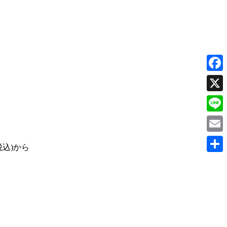
Faceb
X
Line
Email
共
有