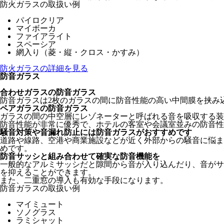
防火ガラスの取扱い例
パイロクリア
マイボーカ
ファイアライト
スペーシア
網入り（菱・縦・クロス・かすみ）
防火ガラスの詳細を見る
防音ガラス
合わせガラスの防音ガラス
防音ガラスは2枚のガラスの間に防音性能の高い中間膜を挟み
ペアガラスの防音ガラス
ガラスの間の中空層にレゾネーターと呼ばれる音を吸収する装
防音性能が非常に優秀で、ホテルの客室や会議室並みの防音性
騒音対策や音漏れ防止には防音ガラスがおすすめです
道路や線路、空港や商業施設などが近く外部からの騒音に悩ま
めです。
防音サッシと組み合わせて確実な防音機能を
一般的なアルミサッシだと隙間から音が入り込んだり、音がサ
を抑えることができます。
また、二重窓の導入も有効な手段になります。
防音ガラスの取扱い例
マイミュート
ソノグラス
ラミシャット