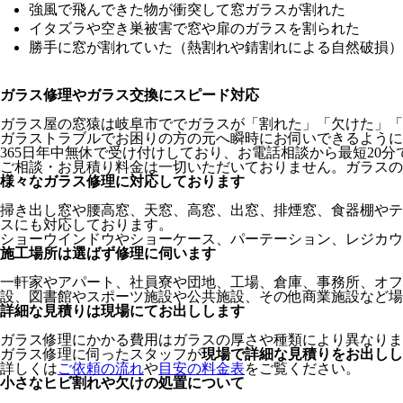
強風で飛んできた物が衝突して窓ガラスが割れた
イタズラや空き巣被害で窓や扉のガラスを割られた
勝手に窓が割れていた（熱割れや錆割れによる自然破損）
ガラス修理やガラス交換にスピード対応
ガラス屋の窓猿は岐阜市ででガラスが「割れた」「欠けた」「
ガラストラブルでお困りの方の元へ瞬時にお伺いできるように
365日年中無休で受け付けしており、お電話相談から最短20
ご相談・お見積り料金は一切いただいておりません。ガラスの
様々なガラス修理に対応しております
掃き出し窓や腰高窓、天窓、高窓、出窓、排煙窓、食器棚やテ
スにも対応しております。
ショーウインドウやショーケース、パーテーション、レジカウ
施工場所は選ばず修理に伺います
一軒家やアパート、社員寮や団地、工場、倉庫、事務所、オフ
設、図書館やスポーツ施設や公共施設、その他商業施設など場
詳細な見積りは現場にてお出しします
ガラス修理にかかる費用はガラスの厚さや種類により異なりま
ガラス修理に伺ったスタッフが
現場で詳細な見積りをお出しし
詳しくは
ご依頼の流れ
や
目安の料金表
をご覧ください。
小さなヒビ割れや欠けの処置について