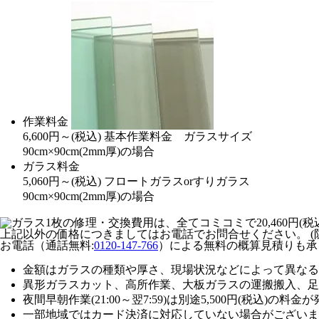
作業料金
6,600
円～
(税込)
基本作業料金 ガラスサイズ
90cm×90cm(2mm厚)の場合
ガラス料金
5,060
円～
(税込)
フロートガラスorすりガラス
90cm×90cm(2mm厚)の場合
上記以外の価格につきましてはお電話でお問合せください。
(
お電話（通話無料:
0120-147-766
）による無料の概算見積りも承
金額はガラスの種類や厚さ、現場状況などによって異なる
異形ガラスカット、高所作業、大板ガラスの運搬搬入、足
夜間早朝作業(21:00～翌7:59)は別途5,500円(税込)の料
一部地域ではカード決済に対応していない場合がございま