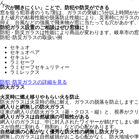
ん。
「穴が開きにくい」ことで、防犯や防災ができる
窓を狙う犯罪者のうち7割は、ガラスの突破に5分以上時間が
また破片の粘着性能や脱落防止性能により、災害時にガラスの
抑え、台風などの強風で飛来物が窓に当たっても穴があかず、
防犯ガラス設置のご相談はぜひ窓猿に！
防犯・防災ガラスは性能により商品が変わります。岐阜市の窓
防犯･防災ガラスの取扱い例
セキュオ
セキュオペア
セキュレ
ラミセーフ
ラミセーフセキュリティー
ラミレックス
防犯･防災ガラスの詳細を見る
防火ガラス
火災時に燃え移りやもらい火を防止
防火ガラスは火災時の熱に耐え、ガラスの脱落を防止しますこ
網入りと網無しの防火ガラス
従来の網入りの防火ガラス（菱・クロス・縦）と、視界がクリ
網入りガラスは自然破損の可能性がある
網入りのガラスは、中に封入されたワイヤーが錆びてしまい膨
スが自然に割れる「熱割れ」などの心配があります。
自然破損の心配がなく優秀な防火性の網無し防火ガラス
網無しのガラスは自然破損がおこる心配がなく、防火地域や準