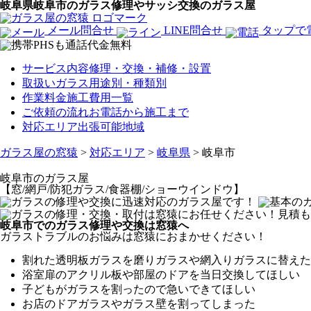
岐阜県岐阜市のガラス修理やサッシ交換のガラス屋
メール問合せ
LINE問合せ
タップで
サービス内容
修理・交換・補修・設置
取扱いガラス
用途別・種類別
作業料金
施工費用一覧
ご依頼の流れ
お電話から施工まで
対応エリア
出張可能地域
ガラス屋の窓猿
>
対応エリア
>
岐阜県
>
岐阜市
岐阜市
のガラス屋
【窓/網戸/防犯ガラス/食器棚/ショーウインドウ】
岐阜市でのガラス修理や交換は窓猿へ
ガラストラブルのお悩みは窓猿におまかせください！
割れた透明板ガラスを磨りガラスや網入りガラスに替えた
浴室扉のアクリル板や部屋のドアを当日交換してほしい
子どもがガラスを割ったので急いできてほしい
お店のドアガラスやガラス壁を割ってしまった