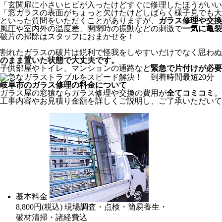
「玄関扉に小さいヒビが入ったけどすぐに修理したほうがいい
「窓ガラスの表面がちょっと欠けたけどしばらく様子見でも大
といった質問をいただくことがありますが、
ガラス修理や交換
風圧や室内外の温度差、開閉時の振動などの刺激で
一気に亀裂
破片の掃除はスタッフにおまかせを！
割れたガラスの破片は鋭利で怪我をしやすいだけでなく思わぬ
のまま置いた状態で大丈夫です。
子供部屋やトイレ、マンションの通路など
緊急で片付けが必要
岐阜市のガラス修理の料金について
ガラス屋の窓猿ならガラス修理や交換の費用が
全てコミコミ
。
工事内容やお見積り金額を詳しくご説明し、ご了承いただいて
基本料金
8,800
円
(税込)
現場調査・点検・簡易養生・
破材清掃・諸経費込