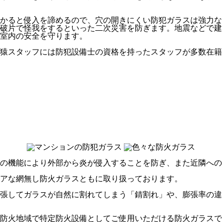
かかると侵入を諦めるので、穴の開きにくい防犯ガラスは強力
破片で怪我をするといった二次災害を防ぎます。地震などで建
室内の安全を守ります。
猿スタッフには防犯設備士の資格を持ったスタッフが多数在籍
の機能により外部から炎が侵入することを防ぎ、また近隣への
アな網無し防火ガラスともに取り扱っております。
張してガラスが自然に割れてしまう「錆割れ」や、膨張率の違
防火地域で特定防火設備としてご使用いただける防火ガラスで