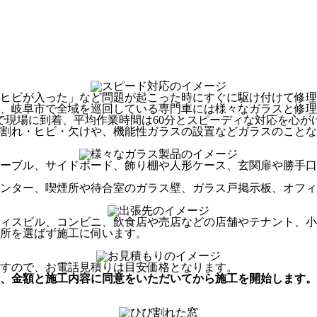
ヒビが入った」など問題が起こった時にすぐに駆け付けて修理
、岐阜市で全域を巡回している専門車には様々なガラスと修理
分で現場に到着、平均作業時間は60分とスピーディな対応を心が
割れ・ヒビ・欠けや、機能性ガラスの設置などガラスのことな
ーブル、サイドボード、飾り棚や人形ケース、玄関扉や勝手口
ンター、喫煙所や待合室のガラス壁、ガラス戸掲示板、オフィ
ィスビル、コンビニ、飲食店や売店などの店舗やテナント、小
所を選ばず施工に伺います。
すので、お電話見積りは目安価格となります。
、
金額と施工内容に同意をいただいてから
施工を開始します。