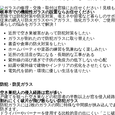
岐阜市での機能性ガラスの設置ならお任せください
窓猿では防犯対策や防災対策、省エネや節電など暮らしのサポ
従来の網入り防火ガラスやペアガラス、強化ガラスや、ご使用
暮らしの悩みをガラスで解決！
近所で空き巣被害があって防犯対策をしたい
ガラスが割れたので防犯ガラスに取り替えたい
書斎や倉庫の防火対策をしたい
ホームパーティや楽器の練習を気兼ねなく楽しみたい
近所の生活音が気になる・長期的な工事がある
紫外線の浴び過ぎで子供の免疫力の低下しないか心配
結露や紫外線で建物やインテリアの劣化をさせたくない
電気代を節約・環境に優しい生活を送りたい
防犯・防災ガラス
空き巣犯人の侵入経路は窓が多い
戸建てを狙った空き巣などの犯罪者の半数以上が窓を侵入経路
割れにくく破片が飛び散らない防犯ガラス
防犯ガラスには2枚のガラスの間に特殊な中間膜が挟み込んで
防ぎます。
ドライバーやバーナーを使用する比較的音の出にくい「こじ