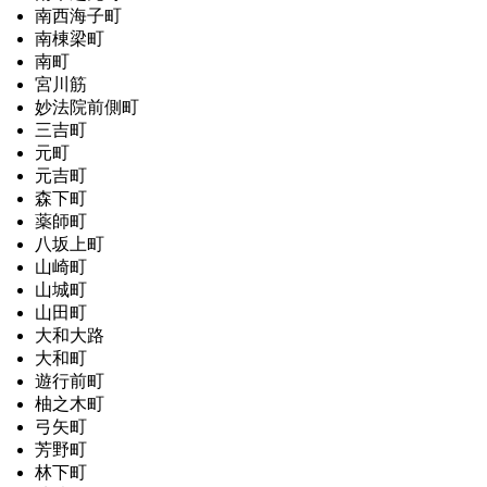
南西海子町
南棟梁町
南町
宮川筋
妙法院前側町
三吉町
元町
元吉町
森下町
薬師町
八坂上町
山崎町
山城町
山田町
大和大路
大和町
遊行前町
柚之木町
弓矢町
芳野町
林下町