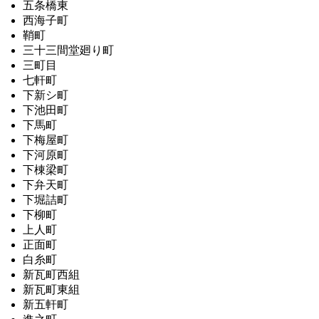
五条橋東
西海子町
鞘町
三十三間堂廻り町
三町目
七軒町
下新シ町
下池田町
下馬町
下梅屋町
下河原町
下棟梁町
下弁天町
下堀詰町
下柳町
上人町
正面町
白糸町
新瓦町西組
新瓦町東組
新五軒町