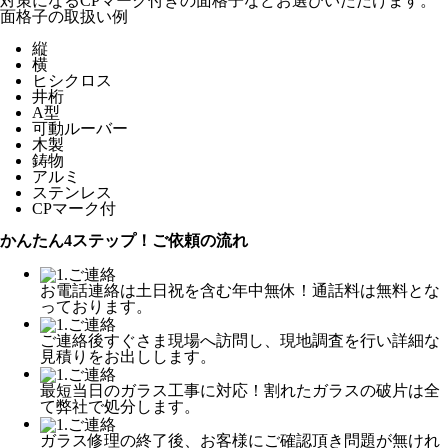
対策になるCPマーク付きの面格子などお選びいただけます。
面格子の取扱い例
縦
横
ヒシクロス
井桁
A型
可動ルーバー
木製
鋳物
アルミ
ステンレス
CPマーク付
かんたん4ステップ！
ご依頼の流れ
お電話連絡は土日祝を含む年中無休！通話料は無料とな
っております。
ご連絡後すぐさま現場へ訪問し、現地調査を行い詳細な
見積りをお出しします。
最短当日のガラス工事に対応！割れたガラスの破片は全
て弊社で処分します。
ガラス修理の終了後、お客様にご確認頂き問題が無けれ