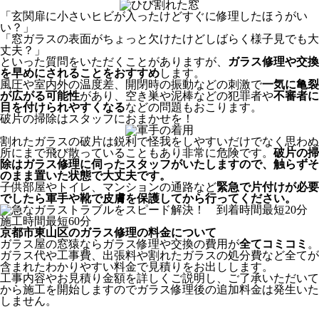
「玄関扉に小さいヒビが入ったけどすぐに修理したほうがい
い？」
「窓ガラスの表面がちょっと欠けたけどしばらく様子見でも大
丈夫？」
といった質問をいただくことがありますが、
ガラス修理や交換
を早めにされることをおすすめ
します。
風圧や室内外の温度差、開閉時の振動などの刺激で
一気に亀裂
が広がる可能性
があり、空き巣や泥棒などの犯罪者や
不審者に
目を付けられやすくなる
などの問題もおこります。
破片の掃除はスタッフにおまかせを！
割れたガラスの破片は鋭利で怪我をしやすいだけでなく思わぬ
所にまで飛び散っていることもあり非常に危険です。
破片の掃
除はガラス修理に伺ったスタッフがいたしますので、触らずそ
のまま置いた状態で大丈夫です。
子供部屋やトイレ、マンションの通路など
緊急で片付けが必要
でしたら軍手や靴で皮膚を保護してから行ってください。
京都市東山区のガラス修理の料金について
ガラス屋の窓猿ならガラス修理や交換の費用が
全てコミコミ
。
ガラス代や工事費、出張料や割れたガラスの処分費など全てが
含まれたわかりやすい料金で見積りをお出しします。
工事内容やお見積り金額を詳しくご説明し、ご了承いただいて
から施工を開始しますのでガラス修理後の追加料金は発生いた
しません。