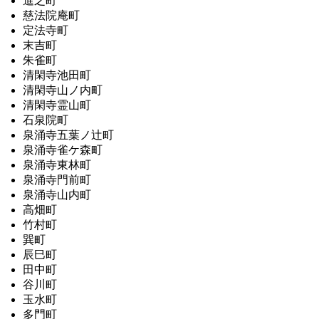
進之町
慈法院庵町
定法寺町
末吉町
朱雀町
清閑寺池田町
清閑寺山ノ内町
清閑寺霊山町
石泉院町
泉涌寺五葉ノ辻町
泉涌寺雀ケ森町
泉涌寺東林町
泉涌寺門前町
泉涌寺山内町
高畑町
竹村町
巽町
辰巳町
田中町
谷川町
玉水町
多門町