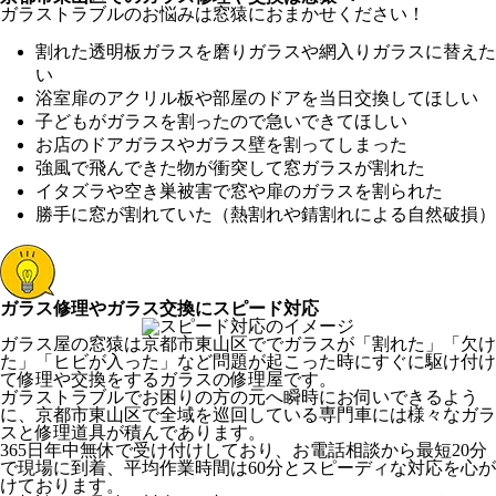
ガラストラブルのお悩みは窓猿におまかせください！
割れた透明板ガラスを磨りガラスや網入りガラスに替えた
い
浴室扉のアクリル板や部屋のドアを当日交換してほしい
子どもがガラスを割ったので急いできてほしい
お店のドアガラスやガラス壁を割ってしまった
強風で飛んできた物が衝突して窓ガラスが割れた
イタズラや空き巣被害で窓や扉のガラスを割られた
勝手に窓が割れていた（熱割れや錆割れによる自然破損）
ガラス修理やガラス交換にスピード対応
ガラス屋の窓猿は京都市東山区ででガラスが「割れた」「欠け
た」「ヒビが入った」など問題が起こった時にすぐに駆け付け
て修理や交換をするガラスの修理屋です。
ガラストラブルでお困りの方の元へ瞬時にお伺いできるよう
に、京都市東山区で全域を巡回している専門車には様々なガラ
スと修理道具が積んであります。
365日年中無休で受け付けしており、お電話相談から最短20分
で現場に到着、平均作業時間は60分とスピーディな対応を心が
けております。