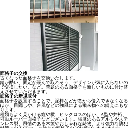
面格子の交換
古くなった面格子を交換いたします。
錆が酷い、固定が緩んで取れそう、デザインが気に入らないの
で交換したい、など。問題のある面格子を新しいものに付け替
えさせていただきます。
面格子の新規取付
面格子を設置することで、泥棒などが窓から侵入できなくなる
ほか、目隠しや、台風などの強風による飛来物への備えにもな
ります。
種類もよく見かける縦や横、ヒシクロスのほか、A型や井桁、
可動ルーバー面格子などございます。強度のあるアルミやステ
ンレス製、風情のある木製やおしゃれな鋳物、より強力な防犯