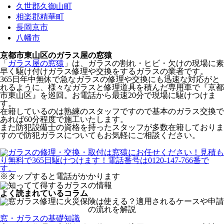
久世郡久御山町
相楽郡精華町
長岡京市
八幡市
京都市東山区のガラス屋の窓猿
「
ガラス屋の窓猿
」は、ガラスの割れ・ヒビ・欠けの現場に素
早く駆け付けガラス修理や交換をするガラスの業者です。
365日年中無休で急なガラスの修理や交換にも迅速な対応がと
れるように、様々なガラスと修理道具を積んだ専用車で『京都
市東山区』を巡回。お電話から最速20分で現場に駆けつけま
す。
在籍しているのは熟練のスタッフですので基本のガラス交換で
あれば60分程度で施工いたします。
また防犯設備士の資格を持ったスタッフが多数在籍しておりま
すので防犯ガラスについてもお気軽にご相談ください。
※タップすると電話がかかります
よく読まれているコラム
窓・ガラスの基礎知識