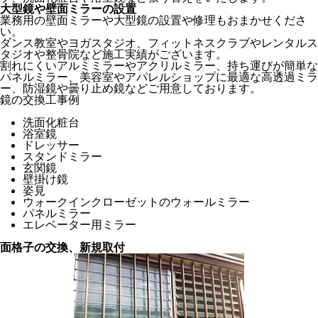
大型鏡や壁面ミラーの設置
業務用の壁面ミラーや大型鏡の設置や修理もおまかせくださ
い。
ダンス教室やヨガスタジオ、フィットネスクラブやレンタルス
タジオや整骨院など施工実績がございます。
割れにくいアルミミラーやアクリルミラー、持ち運びが簡単な
パネルミラー、美容室やアパレルショップに最適な高透過ミラ
ー、防湿鏡や曇り止め鏡などご用意しております。
鏡の交換工事例
洗面化粧台
浴室鏡
ドレッサー
スタンドミラー
玄関鏡
壁掛け鏡
姿見
ウォークインクローゼットのウォールミラー
パネルミラー
エレベーター用ミラー
面格子の交換、新規取付