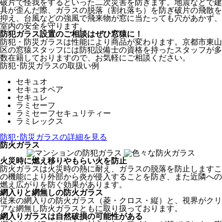
破片で怪我をするといった二次災害を防ぎます。地震などで建
具が歪んだ際、ガラスの脱落（割れ落ち）を防ぎ破片の飛散を
抑え、台風などの強風で飛来物が窓に当たっても穴があかず、
室内の安全を守ります。
防犯ガラス設置のご相談はぜひ窓猿に！
防犯・防災ガラスは性能により商品が変わります。京都市東山
区の窓猿スタッフには防犯設備士の資格を持ったスタッフが多
数在籍しておりますので、お気軽にご相談ください。
防犯･防災ガラスの取扱い例
セキュオ
セキュオペア
セキュレ
ラミセーフ
ラミセーフセキュリティー
ラミレックス
防犯･防災ガラスの詳細を見る
防火ガラス
火災時に燃え移りやもらい火を防止
防火ガラスは火災時の熱に耐え、ガラスの脱落を防止しますこ
の機能により外部から炎が侵入することを防ぎ、また近隣への
燃え広がりを防ぐ効果があります。
網入りと網無しの防火ガラス
従来の網入りの防火ガラス（菱・クロス・縦）と、視界がクリ
アな網無し防火ガラスともに取り扱っております。
網入りガラスは自然破損の可能性がある