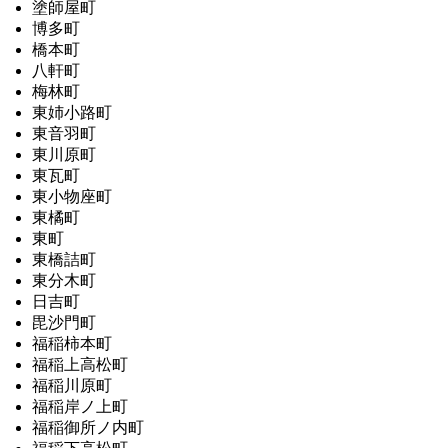
塗師屋町
博多町
橋本町
八軒町
梅林町
東姉小路町
東音羽町
東川原町
東瓦町
東小物座町
東橘町
東町
東橋詰町
東分木町
日吉町
毘沙門町
福稲柿本町
福稲上高松町
福稲川原町
福稲岸ノ上町
福稲御所ノ内町