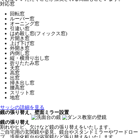
対応窓
回転窓
ルーバー窓
オーニング窓
引違い窓
はめ殺し窓(フィックス窓)
片開き窓
上げ下げ窓
外開き窓
内倒し窓
縦・横滑り出し窓
折りたたみ窓
天窓
高窓
出窓
掃き出し窓
腰高窓
スリット窓
地窓
サッシの詳細を見る
鏡の張り替え、壁面ミラー設置
鏡の張り替え
割れやヒビ、欠けなど鏡の張り替えをいたします。
ご自宅用の玄関鏡や姿見、鏡台やスタンドミラーやワードロー
ブ、洗面化粧台や浴室鏡など張り替えをいたします。