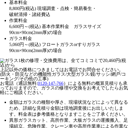
基本料金
8,800
円
(税込)
現場調査・点検・簡易養生・
破材清掃・諸経費込
作業料金
6,600
円～
(税込)
基本作業料金 ガラスサイズ
90cm×90cm(2mm厚)の場合
ガラス料金
5,060
円～
(税込)
フロートガラスorすりガラス
90cm×90cm(2mm厚)の場合
上記以外の価格につきましてはお電話でお問合せください。
(防火・防災などの機能性ガラス/大型ガラス/鏡/サッシ/網戸/コ
ーキング/その他の工事)
お電話（通話無料:
0120-147-766
）による無料の概算見積りも承
っておりますので、ガラスの修理や交換をお考えでしたらお気
軽にご相談ください。
金額はガラスの種類や厚さ、現場状況などによって異なる
ため、
詳細な見積り金額は現地調査後にお出しいたしま
す。
料金表は参考価格となりますことをご了承ください。
異形ガラスカット、高所作業、大板ガラスの運搬搬入、足
場組立、危険作業、クレーン車や高所作業車による作業な