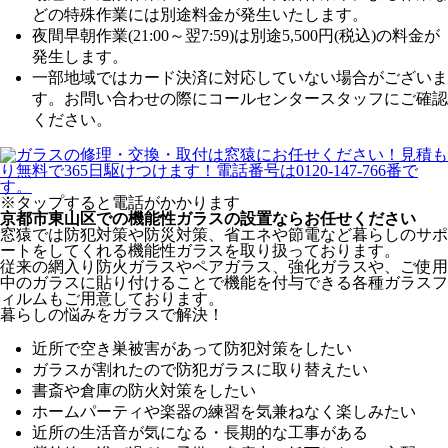
どの特殊作業には別途料金が発生いたします。
夜間早朝作業(21:00～翌7:59)は別途5,500円(税込)の料金が
発生します。
一部地域ではカード決済に対応していない場合がございま
す。お問い合わせの際にコールセンタースタッフにご確認
ください。
※タップすると電話がかかります
京都市東山区での機能性ガラスの設置ならお任せください
窓猿では防犯対策や防災対策、省エネや節電など暮らしのサポ
ートをしてくれる機能性ガラスを取り扱っております。
従来の網入り防火ガラスやペアガラス、強化ガラスや、ご使用
中のガラスに貼り付けることで機能を付与できる各種ガラスフ
ィルムもご用意しております。
暮らしの悩みをガラスで解決！
近所で空き巣被害があって防犯対策をしたい
ガラスが割れたので防犯ガラスに取り替えたい
書斎や倉庫の防火対策をしたい
ホームパーティや楽器の練習を気兼ねなく楽しみたい
近所の生活音が気になる・長期的な工事がある