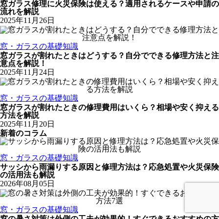
窓ガラス修理に火災保険は使える？適用されるケースや申請の
流れを解説
2025年11月26日
窓・ガラスの基礎知識
窓ガラスが割れたときはどうする？自分でできる修理方法と注
意点を解説！
2025年11月24日
窓・ガラスの基礎知識
窓ガラスが割れたときの修理費用はいくら？相場や安く抑える
方法を解説
2025年11月20日
新着のコラム
窓・ガラスの基礎知識
サッシから雨漏りする原因と修理方法は？応急処置や火災保険
の活用法も解説
2026年08月05日
窓・ガラスの基礎知識
窓の暑さ対策は外側の工夫が効果的！すぐできるおすすめの方