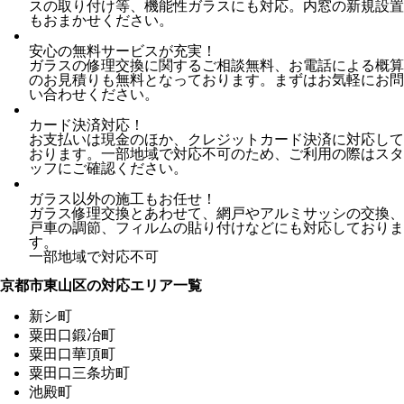
スの取り付け等、機能性ガラスにも対応。内窓の新規設置
もおまかせください。
安心の無料サービスが充実！
ガラスの修理交換に関するご相談無料、お電話による概算
のお見積りも無料となっております。まずはお気軽にお問
い合わせください。
カード決済対応！
お支払いは現金のほか、クレジットカード決済に対応して
おります。一部地域で対応不可のため、ご利用の際はスタ
ッフにご確認ください。
ガラス以外の施工もお任せ！
ガラス修理交換とあわせて、網戸やアルミサッシの交換、
戸車の調節、フィルムの貼り付けなどにも対応しておりま
す。
一部地域で対応不可
京都市東山区の対応エリア一覧
新シ町
粟田口鍛冶町
粟田口華頂町
粟田口三条坊町
池殿町