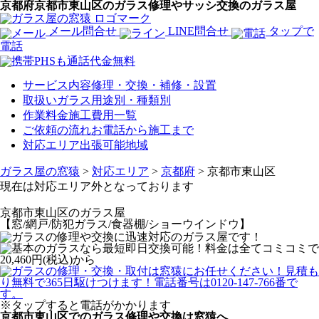
京都府京都市東山区のガラス修理やサッシ交換のガラス屋
メール問合せ
LINE問合せ
タップで
電話
サービス内容
修理・交換・補修・設置
取扱いガラス
用途別・種類別
作業料金
施工費用一覧
ご依頼の流れ
お電話から施工まで
対応エリア
出張可能地域
ガラス屋の窓猿
>
対応エリア
>
京都府
>
京都市東山区
現在は対応エリア外となっております
京都市東山区
のガラス屋
【窓/網戸/防犯ガラス/食器棚/ショーウインドウ】
※タップすると電話がかかります
京都市東山区でのガラス修理や交換は窓猿へ