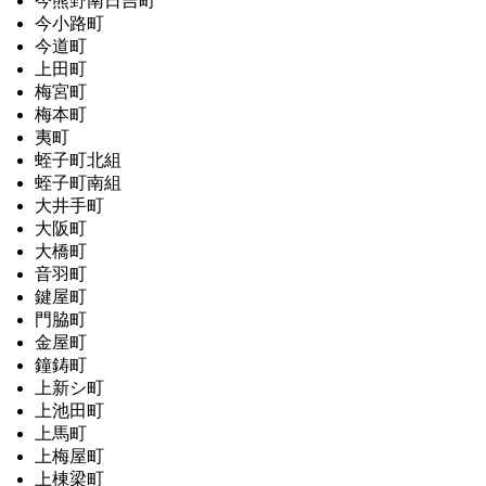
今熊野南日吉町
今小路町
今道町
上田町
梅宮町
梅本町
夷町
蛭子町北組
蛭子町南組
大井手町
大阪町
大橋町
音羽町
鍵屋町
門脇町
金屋町
鐘鋳町
上新シ町
上池田町
上馬町
上梅屋町
上棟梁町