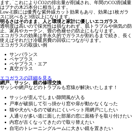
ます。これによりCO2の排出量が削減され、年間のCO2削減量
はブナの木25本分に相当します。
Low-E膜には優秀な紫外線カット効果もあり、効果は1枚ガラ
スに比べると3倍以上になります。
明るさはそのまま、人と環境と家計に優しいエコガラス
透明度は高いので採光性は損なわれず、肌トラブルや病気の防
止、家具やカーテン、畳の色褪せの防止にもなります。
エコガラスの効果は半永久的でガラスが割れるまで続き、長く
使えばそれだけ冷暖房費の回収につながります。
エコガラスの取扱い例
サンバランス
ペヤプラス
ペヤプラス・エア
真空ガラス
エコガラスの詳細を見る
網戸、サッシ、鏡の修理交換
サッシや網戸などのトラブルも窓猿が解決いたします！
サッシが歪んでしまい隙間風が入る
戸車が破損して引っ掛かり窓や扉が動かなくなった
猫や犬がいるので破れにくいペット用網戸にしたい
人通りが多い道に面した部屋の窓に面格子を取り付けたい
内窓が古くなってきたので取り替えたい
自宅のトレーニングルームに大きい鏡を置きたい