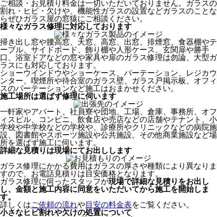
ご相談・お見積り料金は一切いただいておりません。ガラスの
割れ・ヒビ・欠けや、機能性ガラスの設置などガラスのことな
らぜひガラス屋の窓猿にご相談ください。
様々なガラス修理に対応しております
掃き出し窓や腰高窓、天窓、高窓、出窓、排煙窓、食器棚やテ
ーブル、サイドボード、飾り棚や人形ケース、玄関扉や勝手
口、浴室ドアなどの窓や家具や扉のガラス修理は勿論、大型ガ
ラスにも対応しております。
ショーウインドウやショーケース、パーテーション、レジカウ
ンター、喫煙所や待合室のガラス壁、ガラス戸掲示板、オフィ
スのパーテーションなど施工はおまかせください。
施工場所は選ばず修理に伺います
一軒家やアパート、社員寮や団地、工場、倉庫、事務所、オフ
ィスビル、コンビニ、飲食店や売店などの店舗やテナント、小
学校や中学校などの学校や、診療所やクリニックなどの病院施
設、図書館やスポーツ施設や公共施設、その他商業施設など場
所を選ばず施工に伺います。
詳細な見積りは現場にてお出しします
ガラス修理にかかる費用はガラスの厚さや種類により異なりま
すので、お電話見積りは目安価格となります。
ガラス修理に伺ったスタッフが
現場で詳細な見積りをお出し
し、
金額と施工内容に同意をいただいてから
施工を開始しま
す。
詳しくは
ご依頼の流れ
や
目安の料金表
をご覧ください。
小さなヒビ割れや欠けの処置について