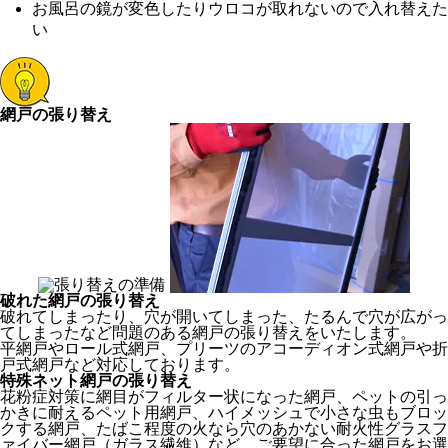
お風呂の鏡が変色したりウロコが取れないので入れ替えた
い
網戸の張り替え
破れた網戸の張り替え
破れてしまったり、穴が開いてしまった、たるんで穴が広がっ
てしまったなど問題のある網戸の張り替えをいたします。
平網戸やロール式網戸、プリーツのアコーディオン式網戸や折
戸式網戸など対応しております。
特殊ネット網戸の張り替え
花粉症対策に網目がフィルター状になった網戸、ペットの引っ
かきに耐えるペット用網戸、ハイメッシュで小さな虫もブロッ
クする網戸、たばこ程度の火なら穴のあかない耐火性グラスフ
ァイバー網戸（ガラス繊維）など、ご要望に合った網戸をお選