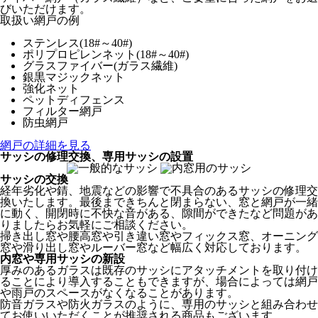
びいただけます。
取扱い網戸の例
ステンレス(18#～40#)
ポリプロピレンネット(18#～40#)
グラスファイバー(ガラス繊維)
銀黒マジックネット
強化ネット
ペットディフェンス
フィルター網戸
防虫網戸
網戸の詳細を見る
サッシの修理交換、専用サッシの設置
サッシの交換
経年劣化や錆、地震などの影響で不具合のあるサッシの修理交
換いたします。最後まできちんと閉まらない、窓と網戸が一緒
に動く、開閉時に不快な音がある、隙間ができたなど問題があ
りましたらお気軽にご相談ください。
掃き出し窓や腰高窓や引き違い窓やフィックス窓、オーニング
窓や滑り出し窓やルーバー窓など幅広く対応しております。
内窓や専用サッシの新設
厚みのあるガラスは既存のサッシにアタッチメントを取り付け
ることにより導入することもできますが、場合によっては網戸
や雨戸のスペースがなくなることがあります。
防音ガラスや防火ガラスのように、専用のサッシと組み合わせ
てお使いいただくことが推奨される商品もございます。