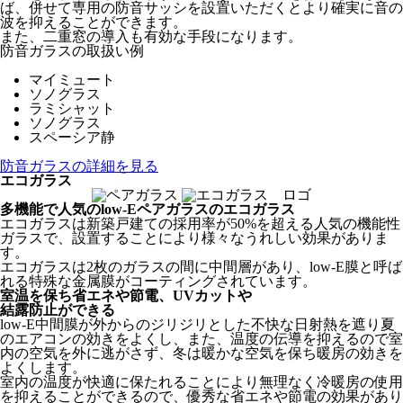
ば、併せて専用の防音サッシを設置いただくとより確実に音の
波を抑えることができます。
また、二重窓の導入も有効な手段になります。
防音ガラスの取扱い例
マイミュート
ソノグラス
ラミシャット
ソノグラス
スペーシア静
防音ガラスの詳細を見る
エコガラス
多機能で人気のlow-Eペアガラスのエコガラス
エコガラスは新築戸建ての採用率が50%を超える人気の機能性
ガラスで、設置することにより様々なうれしい効果がありま
す。
エコガラスは2枚のガラスの間に中間層があり、low-E膜と呼ば
れる特殊な金属膜がコーティングされています。
室温を保ち省エネや節電、UVカットや
結露防止ができる
low-E中間膜が外からのジリジリとした不快な日射熱を遮り夏
のエアコンの効きをよくし、また、温度の伝導を抑えるので室
内の空気を外に逃がさず、冬は暖かな空気を保ち暖房の効きを
よくします。
室内の温度が快適に保たれることにより無理なく冷暖房の使用
を抑えることができるので、優秀な省エネや節電の効果があり