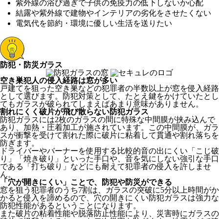
紫外線の浴び過ぎで子供の免疫力の低下しないか心配
結露や紫外線で建物やインテリアの劣化をさせたくない
電気代を節約・環境に優しい生活を送りたい
防犯・防災ガラス
空き巣犯人の侵入経路は窓が多い
戸建てを狙った空き巣などの犯罪者の半数以上が窓を侵入経路
として選びます。防犯対策として、たとえ鍵をかけていたとし
てもガラスが破られてしまえばあまり意味がありません。
割れにくく破片が飛び散らない防犯ガラス
防犯ガラスには2枚のガラスの間に特殊な中間膜が挟み込んで
あり、加熱・圧着加工が施されています。この中間膜が、ガラ
スが衝撃を受けて割れた際に破片に粘着して貫通や割れ落ちを
防ぎます。
ドライバーやバーナーを使用する比較的音の出にくい「こじ破
り」「焼き破り」といった手口や、音を気にしない強引な手口
である「打ち破り」などにも耐えて犯罪者の侵入を許しませ
ん。
「穴が開きにくい」ことで、防犯や防災ができる
窓を狙う犯罪者のうち7割は、ガラスの突破に5分以上時間がか
かると侵入を諦めるので、穴の開きにくい防犯ガラスは強力な
防犯性能があるということになります。
また破片の粘着性能や脱落防止性能により、災害時にガラスの