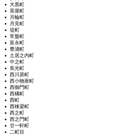
大黒町
茶屋町
月輪町
月見町
堤町
常盤町
富永町
豊浦町
土居之内町
中之町
長光町
西川原町
西小物座町
西御門町
西橘町
西町
西棟梁町
西之町
西之門町
廿一軒町
二町目