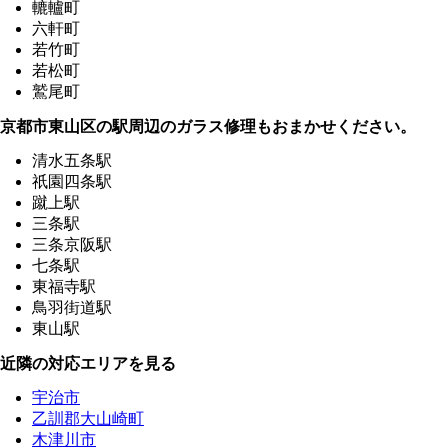
轆轤町
六軒町
若竹町
若松町
鷲尾町
京都市東山区の駅周辺のガラス修理もおまかせください。
清水五条駅
祇園四条駅
蹴上駅
三条駅
三条京阪駅
七条駅
東福寺駅
鳥羽街道駅
東山駅
近隣の対応エリアを見る
宇治市
乙訓郡大山崎町
木津川市