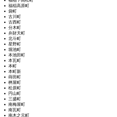
福稲下高松町
福稲高原町
袋町
古川町
古西町
分木町
弁財天町
北斗町
星野町
堀池町
本池田町
本瓦町
本町
本町新
蒔田町
桝屋町
松原町
円山町
三盛町
南梅屋町
南瓦町
南木之元町