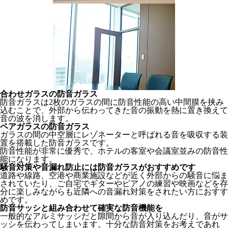
合わせガラスの防音ガラス
防音ガラスは2枚のガラスの間に防音性能の高い中間膜を挟み
込むことで、外部から伝わってきた音の振動を熱に置き換えて
音の波を消します。
ペアガラスの防音ガラス
ガラスの間の中空層にレゾネーターと呼ばれる音を吸収する装
置を搭載した防音ガラスです。
防音性能が非常に優秀で、ホテルの客室や会議室並みの防音性
能になります。
騒音対策や音漏れ防止には防音ガラスがおすすめです
道路や線路、空港や商業施設などが近く外部からの騒音に悩ま
されていたり、ご自宅でギターやピアノの練習や映画などを存
分に楽しみながらも近隣への音漏れ対策をされたい方におすす
めです。
防音サッシと組み合わせて確実な防音機能を
一般的なアルミサッシだと隙間から音が入り込んだり、音がサ
ッシを伝わってしまいます。十分な防音対策をお考えであれ