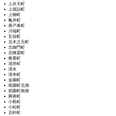
上弁天町
上堀詰町
上柳町
亀井町
唐戸鼻町
川端町
瓦役町
北木之元町
北御門町
北棟梁町
教業町
清井町
清水
清本町
金園町
祇園町北側
祇園町南側
興善町
小島町
小松町
五軒町