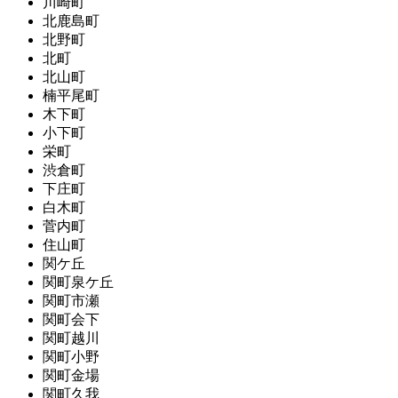
川崎町
北鹿島町
北野町
北町
北山町
楠平尾町
木下町
小下町
栄町
渋倉町
下庄町
白木町
菅内町
住山町
関ケ丘
関町泉ケ丘
関町市瀬
関町会下
関町越川
関町小野
関町金場
関町久我