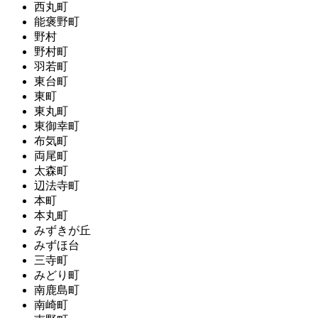
西丸町
能褒野町
野村
野村町
羽若町
東台町
東町
東丸町
東御幸町
布気町
両尾町
太森町
辺法寺町
本町
本丸町
みずきが丘
みずほ台
三寺町
みどり町
南鹿島町
南崎町