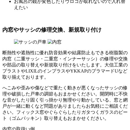
お風呂の鏡が変色したりウロコが取れないので入れ替
えたい
内窓やサッシの修理交換、新規取り付け
断熱性や遮熱性に優れ防音効果や結露防止もできる樹脂製の
内窓（二重サッシ・二重窓・インナーサッシ）の修理や交換
や部品の取り替えや新規取り付けをいたします。大信工業の
プラストやLIXILのインプラスやYKKAPのプラマードUなど
取り揃えております。
へこみや歪みや傷などで重たく動きが悪くなったサッシの修
理や破損した戸車の調節もおまかせください。開閉時に不快
な音がしたり固く引っ掛かり無理やり動かしている、窓と網
戸が一緒に動くなど問題がありましたらお気軽にご相談くだ
さい。フィックス窓やぐらぐらしたりガタつくガラスのビー
ト（ゴムパッキン）取り替えもおまかせください。
内窓の取扱い例