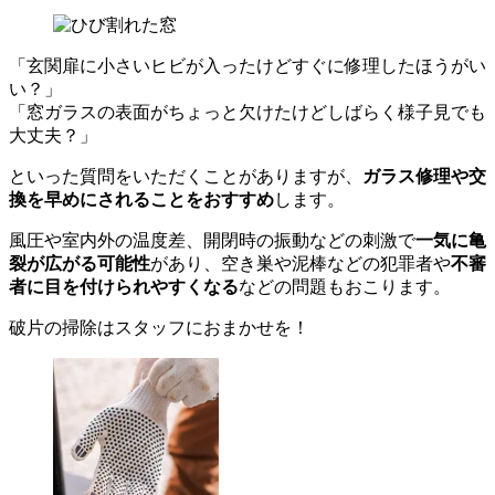
「玄関扉に小さいヒビが入ったけどすぐに修理したほうがい
い？」
「窓ガラスの表面がちょっと欠けたけどしばらく様子見でも
大丈夫？」
といった質問をいただくことがありますが、
ガラス修理や交
換を早めにされることをおすすめ
します。
風圧や室内外の温度差、開閉時の振動などの刺激で
一気に亀
裂が広がる可能性
があり、空き巣や泥棒などの犯罪者や
不審
者に目を付けられやすくなる
などの問題もおこります。
破片の掃除はスタッフにおまかせを！