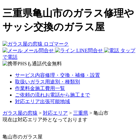
三重県亀山市のガラス修理や
サッシ交換のガラス屋
メール問合せ
LINE問合せ
タップ
で電話
サービス内容
修理・交換・補修・設置
取扱いガラス
用途別・種類別
作業料金
施工費用一覧
ご依頼の流れ
お電話から施工まで
対応エリア
出張可能地域
ガラス屋の窓猿
>
対応エリア
>
三重県
>
亀山市
現在は対応エリア外となっております
亀山市
のガラス屋