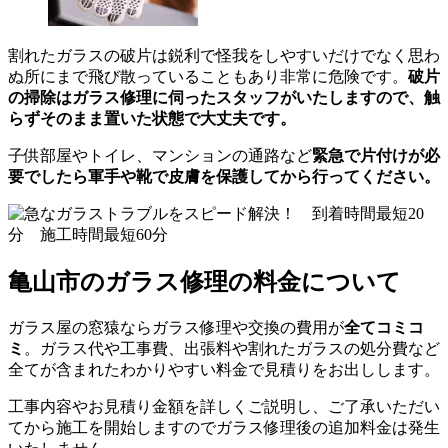
割れたガラスの破片は鋭利で怪我をしやすいだけでなく思わ
ぬ所にまで飛び散っていることもあり非常に危険です。
破片
の掃除はガラス修理に伺ったスタッフがいたしますので、触
らずそのまま置いた状態で大丈夫です。
子供部屋やトイレ、マンションの通路など
緊急で片付けが必
要でしたら軍手や靴で皮膚を保護してから行ってください。
亀山市のガラス修理の料金について
ガラス屋の窓猿ならガラス修理や交換の費用が
全てコミコ
ミ
。ガラス代や工事費、出張料や割れたガラスの処分費など
全てが含まれたわかりやすい料金で見積りをお出しします。
工事内容やお見積り金額を詳しくご説明し、ご了承いただい
てから施工を開始しますのでガラス修理後の追加料金は発生