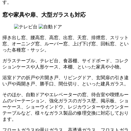
す。
窓や家具や扉、大型ガラスも対応
掃き出し窓、腰高窓、高窓、出窓、天窓、排煙窓、スリット
窓、オーニング窓、ルーバー窓、上げ下げ窓、回転窓、とい
った各種窓・サッシ。
ガラステーブル、テレビ台、食器棚、サイドボード、コレク
ションケースや人形ケース、本棚、といった家具や小物。
浴室ドアの折戸や片開き戸、リビングドア、玄関扉の引き違
い戸や両開き戸、勝手口、間仕切り、といった建具ガラス。
そのほか、自動ドアやエレベーターの窓、待合室や喫煙ルー
ムのパーテーション、強化ガラスのガラス壁、掲示板、ショ
ーケース、ショーウインドウ、レジカウンターやカウンター
テーブルなど、様々なガラス製品の修理交換に対応しており
ます。
フロートガラスや曇りガラス、高透過ガラス、フロストガラ