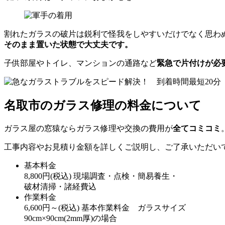
割れたガラスの破片は鋭利で怪我をしやすいだけでなく思わ
そのまま置いた状態で大丈夫です。
子供部屋やトイレ、マンションの通路など
緊急で片付けが必
名取市のガラス修理の料金について
ガラス屋の窓猿ならガラス修理や交換の費用が
全てコミコミ
工事内容やお見積り金額を詳しくご説明し、ご了承いただい
基本料金
8,800
円
(税込)
現場調査・点検・簡易養生・
破材清掃・諸経費込
作業料金
6,600
円～
(税込)
基本作業料金 ガラスサイズ
90cm×90cm(2mm厚)の場合