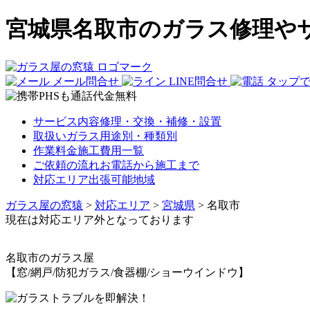
宮城県名取市のガラス修理や
メール問合せ
LINE問合せ
タップ
サービス内容
修理・交換・補修・設置
取扱いガラス
用途別・種類別
作業料金
施工費用一覧
ご依頼の流れ
お電話から施工まで
対応エリア
出張可能地域
ガラス屋の窓猿
>
対応エリア
>
宮城県
>
名取市
現在は対応エリア外となっております
名取市
のガラス屋
【窓/網戸/防犯ガラス/食器棚/ショーウインドウ】