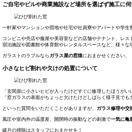
ご自宅やビルや商業施設など場所を選ばず施工に伺
一軒家やマンションや団地や社宅や社員寮やアパートや学生
コンビニや売店や服屋や美容室などの店舗やテナント、レス
宿泊施設や図書館や体育館やレンタルスペースなど、様々な
ガラストのラブルなら
ガラス屋の窓猿
におまかせください。
小さなヒビ割れや欠けの処置について
「玄関扉に小さいヒビが入ったけどすぐに修理したほうがい
「窓ガラスの表面がちょっと欠けたけどしばらく様子見でも
といった質問をいただくことがありますが、
ガラス修理や交
風圧や室内外の温度差、開閉時の振動などの刺激で
一気に亀
破片の掃除はスタッフにおまかせを！