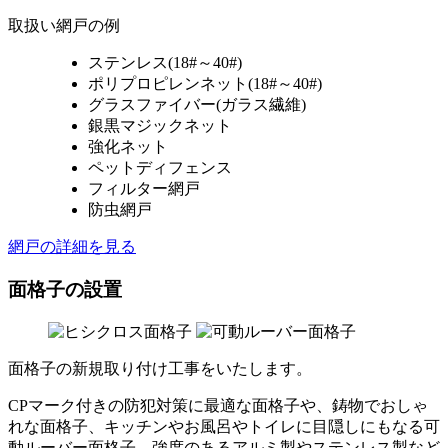
取扱い網戸の例
ステンレス(18#～40#)
ポリプロピレンネット(18#～40#)
グラスファイバー(ガラス繊維)
銀黒マジックネット
強化ネット
ペットディフェンス
フィルター網戸
防虫網戸
網戸の詳細を見る
面格子の設置
面格子の新規取り付け工事をいたします。
CPマーク付きの防犯対策に最適な面格子や、鋳物でおしゃ
れな面格子、キッチンやお風呂やトイレに目隠しにもなる可
動ルーバー面格子、強度のあるアルミ製やステンレス製など