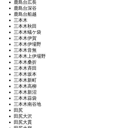
鹿島台広長
鹿島台深谷
鹿島台船越
三本木
三本木秋田
三本木蟻ケ袋
三本木伊賀
三本木伊場野
三本木音無
三本木上伊場野
三本木桑折
三本木斉田
三本木坂本
三本木新町
三本木高柳
三本木新沼
三本木蒜袋
三本木南谷地
田尻
田尻大沢
田尻大貫