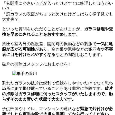
「玄関扉に小さいヒビが入ったけどすぐに修理したほうがい
い？」
「窓ガラスの表面がちょっと欠けたけどしばらく様子見でも
大丈夫？」
といった質問をいただくことがありますが、
ガラス修理や交
換を早めにされることをおすすめ
します。
風圧や室内外の温度差、開閉時の振動などの刺激で
一気に亀
裂が広がる可能性
があり、空き巣や泥棒などの犯罪者や
不審
者に目を付けられやすくなる
などの問題もおこります。
破片の掃除はスタッフにおまかせを！
割れたガラスの破片は鋭利で怪我をしやすいだけでなく思わ
ぬ所にまで飛び散っていることもあり非常に危険です。
破片
の掃除はガラス修理に伺ったスタッフがいたしますので、触
らずそのまま置いた状態で大丈夫です。
子供部屋やトイレ、マンションの通路など
緊急で片付けが必
要でしたら軍手や靴で皮膚を保護してから行ってください。