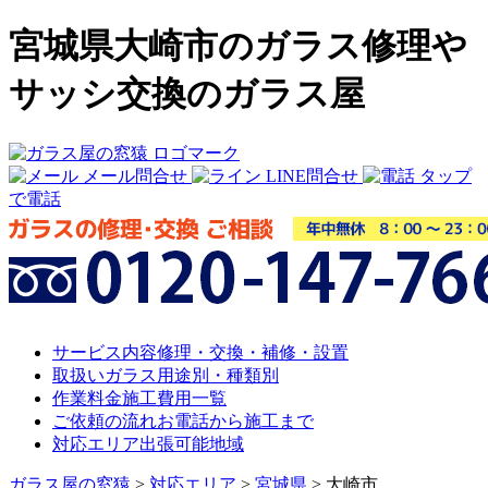
宮城県大崎市のガラス修理や
サッシ交換のガラス屋
メール問合せ
LINE問合せ
タップ
で電話
サービス内容
修理・交換・補修・設置
取扱いガラス
用途別・種類別
作業料金
施工費用一覧
ご依頼の流れ
お電話から施工まで
対応エリア
出張可能地域
ガラス屋の窓猿
>
対応エリア
>
宮城県
>
大崎市