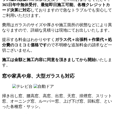
365日年中無休受付、最短即日施工可能、各種クレジットカ
ード決算に対応
しておりますので急なトラブルでも安心して
ご利用いただけます。
費用はガラスのサイズや厚さや施工箇所の状態などにより異
なりますので、詳細な見積りは現地にてお出しいたします。
提示する料金はわかりやすく
ガラス代＋出張料＋作業代＋処
分費のコミコミ価格です
ので不明瞭な追加料金の請求など一
切ございません。
施工は金額と施工内容に同意を頂きましてから開始
いたしま
す。
窓や家具や扉、大型ガラスも対応
掃き出し窓、腰高窓、高窓、出窓、天窓、排煙窓、スリット
窓、オーニング窓、ルーバー窓、上げ下げ窓、回転窓、とい
った各種窓・サッシ。