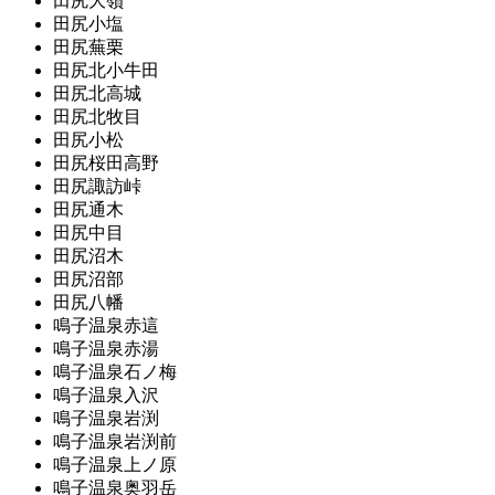
田尻大嶺
田尻小塩
田尻蕪栗
田尻北小牛田
田尻北高城
田尻北牧目
田尻小松
田尻桜田高野
田尻諏訪峠
田尻通木
田尻中目
田尻沼木
田尻沼部
田尻八幡
鳴子温泉赤這
鳴子温泉赤湯
鳴子温泉石ノ梅
鳴子温泉入沢
鳴子温泉岩渕
鳴子温泉岩渕前
鳴子温泉上ノ原
鳴子温泉奥羽岳