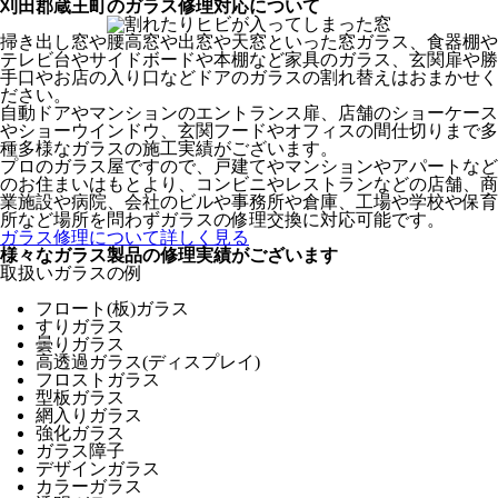
刈田郡蔵王町のガラス修理対応について
掃き出し窓や腰高窓や出窓や天窓といった窓ガラス、食器棚や
テレビ台やサイドボードや本棚など家具のガラス、玄関扉や勝
手口やお店の入り口などドアのガラスの割れ替えはおまかせく
ださい。
自動ドアやマンションのエントランス扉、店舗のショーケース
やショーウインドウ、玄関フードやオフィスの間仕切りまで多
種多様なガラスの施工実績がございます。
プロのガラス屋ですので、戸建てやマンションやアパートなど
のお住まいはもとより、コンビニやレストランなどの店舗、商
業施設や病院、会社のビルや事務所や倉庫、工場や学校や保育
所など場所を問わずガラスの修理交換に対応可能です。
ガラス修理について詳しく見る
様々なガラス製品の修理実績がございます
取扱いガラスの例
フロート(板)ガラス
すりガラス
曇りガラス
高透過ガラス(ディスプレイ)
フロストガラス
型板ガラス
網入りガラス
強化ガラス
ガラス障子
デザインガラス
カラーガラス