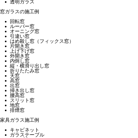
透明ガラス
窓ガラスの施工例
回転窓
ルーバー窓
オーニング窓
引違い窓
はめ殺し窓（フィックス窓）
片開き窓
上げ下げ窓
外開き窓
内倒し窓
縦・横滑り出し窓
折りたたみ窓
天窓
高窓
出窓
掃き出し窓
腰高窓
スリット窓
地窓
排煙窓
家具ガラス施工例
キャビネット
ガラステーブル