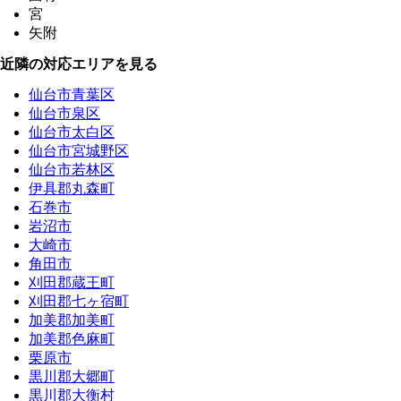
宮
矢附
近隣の対応エリアを見る
仙台市青葉区
仙台市泉区
仙台市太白区
仙台市宮城野区
仙台市若林区
伊具郡丸森町
石巻市
岩沼市
大崎市
角田市
刈田郡蔵王町
刈田郡七ヶ宿町
加美郡加美町
加美郡色麻町
栗原市
黒川郡大郷町
黒川郡大衡村