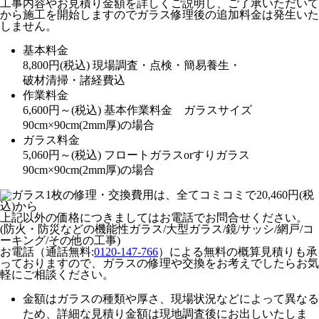
工事内容やお見積り金額を詳しくご説明し、ご了承いただいて
から施工を開始しますのでガラス修理後の追加料金は発生いた
しません。
基本料金
8,800
円
(税込)
現場調査・点検・簡易養生・
破材清掃・諸経費込
作業料金
6,600
円～
(税込)
基本作業料金 ガラスサイズ
90cm×90cm(2mm厚)の場合
ガラス料金
5,060
円～
(税込)
フロートガラスorすりガラス
90cm×90cm(2mm厚)の場合
上記以外の価格につきましてはお電話でお問合せください。
(防火・防災などの機能性ガラス/大型ガラス/鏡/サッシ/網戸/コ
ーキング/その他の工事)
お電話（通話無料:
0120-147-766
）による無料の概算見積りも承
っておりますので、ガラスの修理や交換をお考えでしたらお気
軽にご相談ください。
金額はガラスの種類や厚さ、現場状況などによって異なる
ため、
詳細な見積り金額は現地調査後にお出しいたしま