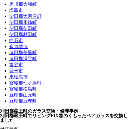
黒川郡大和町
塩竈市
柴田郡大河原町
柴田郡川崎町
柴田郡柴田町
柴田郡村田町
白石市
多賀城市
遠田郡美里町
遠田郡涌谷町
富谷市
登米市
東松島市
宮城郡七ヶ浜町
宮城郡松島町
亘理郡山元町
亘理郡亘理町
刈田郡蔵王町のガラス交換・修理事例
刈田郡蔵王町でリビングFIX窓のくもったペアガラスを交換し
ました