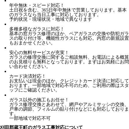
年中無休・スピード対応！
土日祝を含む、365日年中無休で営業しております。基本
のガラスなら当日工事に対応しております。
予約状況・現場状況・地域で異なります
多種多様なガラスに対応！
基本の窓ガラス修理のほか、ペアガラスの交換や防犯ガラ
スの取り付け等、機能性ガラスにも対応。内窓の新規設置
もおまかせください。
安心の無料サービスが充実！
ガラスの修理交換に関するご相談無料、お電話による概算
のお見積りも無料となっております。まずはお気軽にお問
い合わせください。
カード決済対応！
お支払いは現金のほか、クレジットカード決済に対応して
おります。一部地域で対応不可のため、ご利用の際はスタ
ッフにご確認ください。
ガラス以外の施工もお任せ！
ガラス修理交換とあわせて、網戸やアルミサッシの交換、
戸車の調節、フィルムの貼り付けなどにも対応しておりま
す。
一部地域で対応不可
刈田郡蔵王町のガラス工事対応について