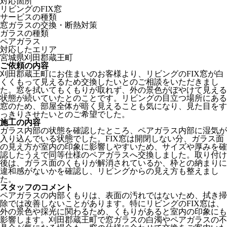
対応箇所
リビングのFIX窓
サービスの種類
窓ガラスの交換・断熱対策
ガラスの種類
ペアガラス
対応したエリア
宮城県刈田郡蔵王町
ご依頼の内容
刈田郡蔵王町にお住まいのお客様より、リビングのFIX窓が白
くくもって見えるため交換したいとのご相談をいただきまし
た。窓を拭いてもくもりが取れず、外の景色がぼやけて見える
状態が続いていたとのことです。リビングの目立つ場所にある
窓のため、部屋全体が暗く見えることも気になり、見た目をす
っきりさせたいとのご希望でした。
施工の内容
ガラス内部の状態を確認したところ、ペアガラス内部に湿気が
入り込んでいる状態でした。FIX窓は開閉しない分、ガラス面
の見え方が室内の印象に影響しやすいため、サイズや厚みを確
認したうえで同等仕様のペアガラスへ交換しました。取り付け
後は、ガラス面のくもりが解消されているか、枠との納まりに
違和感がないかを確認し、リビングからの見え方も整えまし
た。
スタッフのコメント
ペアガラスの内部くもりは、表面の汚れではないため、拭き掃
除では改善しないことがあります。特にリビングのFIX窓は、
外の景色や採光に関わるため、くもりがあると室内の印象にも
影響します。刈田郡蔵王町で窓ガラスの白濁やペアガラスの不