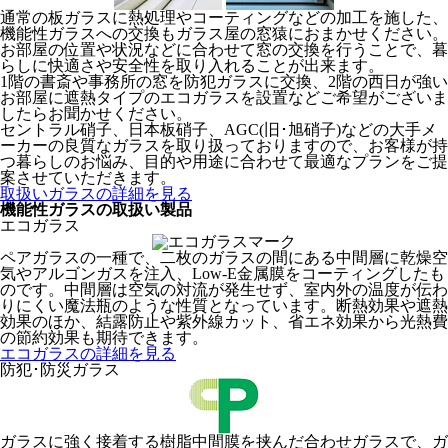
通常の板ガラスに熱処理やコーティングなどの加工を施した、
機能性ガラスへの交換もガラス屋の窓猿におまかせください。
お部屋の位置や状況などに合わせて窓の交換を行うことで、暮
らしに快適さや安全性を取り入れることが出来ます。
1階の書斎や事務所の窓を防犯ガラスに交換、2階の西日が強い
お部屋に遮熱タイプのエコガラスを設置などご希望がございま
したらお聞かせください。
セントラル硝子、日本板硝子、AGC(旧･旭硝子)などの大手メ
ーカーの良質なガラスを取り扱っておりますので、お客様が持
つ暮らしのお悩み、目的や用途に合わせて最適なプランをご提
案させていただきます。
取扱いガラスの詳細を見る
機能性ガラスの取扱い製品
エコガラス
ペアガラスの一種で、二枚のガラスの間にある中間層に乾燥空
気やアルゴンガスを注入、Low-E金属膜をコーティングしたも
のです。中間層は空気の対流が発生せず、室内外の温度が伝わ
りにくい魔法瓶のような性質となっています。断熱効果や遮熱
効果のほか、結露防止や紫外線カット、省エネ効果から光熱費
の節約効果も期待できます。
エコガラスの詳細を見る
防犯･防災ガラス
ガラスに強く接着する樹脂中間膜を挟んだ合わせガラスで、ガ