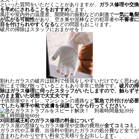
といった質問をいただくことがありますが、
ガラス修理や交換
を早めにされることをおすすめ
します。
風圧や室内外の温度差、開閉時の振動などの刺激で
一気に亀裂
が広がる可能性
があり、空き巣や泥棒などの犯罪者や
不審者に
目を付けられやすくなる
などの問題もおこります。
破片の掃除はスタッフにおまかせを！
割れたガラスの破片は鋭利で怪我をしやすいだけでなく思わぬ
所にまで飛び散っていることもあり非常に危険です。
破片の掃
除はガラス修理に伺ったスタッフがいたしますので、触らずそ
のまま置いた状態で大丈夫です。
子供部屋やトイレ、マンションの通路など
緊急で片付けが必要
でしたら軍手や靴で皮膚を保護してから行ってください。
刈田郡蔵王町のガラス修理の料金について
ガラス屋の窓猿ならガラス修理や交換の費用が
全てコミコミ
。
ガラス代や工事費、出張料や割れたガラスの処分費など全てが
含まれたわかりやすい料金で見積りをお出しします。