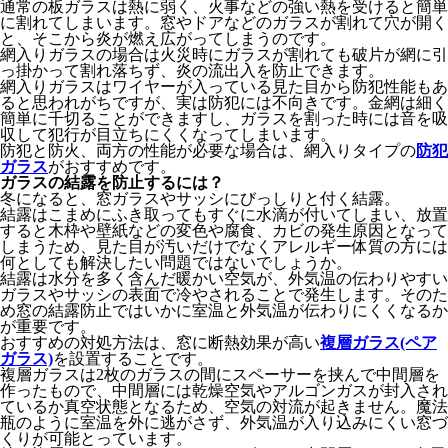
通常の板ガラスは熱に弱く、火事などの強い熱を受けると簡単
に割れてしまいます。窓やドアなどのガラスが割れて穴が開く
と、そこから炎が燃え広がってしまうのです。
網入りガラスの場合は火災時にガラスが割れても破片が網に引
っ掛かって割れ落ちず、炎の流出入を防止できます。
網入りガラスはワイヤーが入っている見た目から防犯性能もあ
ると思われがちですが、実は防犯には不向きです。金網は細く
簡単に千切ることができますし、ガラスを割った時には音を吸
収して犯行が目立ちにくくなってしまいます。
防犯と防火、両方の性能が必要な場合は、網入りタイプの
防犯
ガラス
がおすすめです。
ガラスの結露を防止するには？
冬になると、窓ガラスやサッシにびっしりと付く結露。
結露はこまめにふき取ってもすぐに水滴が付いてしまい、放置
すると木枠や壁紙などの変色や腐食、カビの発生原因となって
しまうため、見た目が汚いだけでなくアレルギー体質の方には
何としても解決したい問題ではないでしょうか。
結露は水分を多く含んだ暖かい空気が、外気温の伝わりやすい
ガラスやサッシの表面で冷やされることで発生します。そのた
め窓の結露防止ではいかに室温と外気温が伝わりにくくなるか
が重要です。
おすすめの対処方法は、窓に断熱効果が高い
複層ガラス(ペア
ガラス)
を設置することです。
複層ガラスは2枚のガラスの間にスペーサーを挟んで中間層を
作ったもので、中間層には乾燥空気やアルゴンガスが封入され
ているか真空状態となるため、空気の対流が起きません。魔法
瓶のように室温を外に逃がさず、外気温が入り込みにくい窓づ
くりが可能とっています。