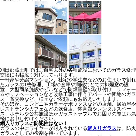
刈田郡蔵王町ではご自宅以外の各種施設においてのガラス修理
交換にも幅広く対応しております。
一軒家や分譲マンション、社宅や学生寮などのお住まいで割れ
たガラスの1枚修理、工場や倉庫や病院などでの排煙窓の設
置、大型商業施設やビルなどで防煙垂壁の取り付け、リフォー
ムやリノベーションなど改修工事に伴うアパートや団地のガラ
ス一斉交換など、様々なご依頼にもお応えいたします。
そのほか、コンビニやカラオケボックスなどの店舗、居酒屋や
レストランやカフェなどの飲食店、体育館やレンタルスペー
ス、ホテルや公共施設ほかガラストラブルでお困りの際はお気
軽にお申し付けください。
網入りガラスに防犯性はない！
ガラスの中にワイヤーが封入されている
網入りガラス
は、防火
ガラスとしての役割を持っています。