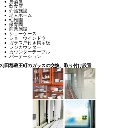
居酒屋
飲食店
介護施設
老人ホーム
幼稚園
保育園
商業施設
ショーケース
ショーウインドウ
ガラス戸付き掲示板
レジカウンター
カウンターテーブル
パーテーション
刈田郡蔵王町のガラスの交換、取り付け設置