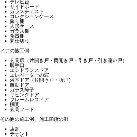
テレビ台
サイドボード
ガラスチェスト
コレクションケース
飾り棚
人形ケース
ガラス棚
食器棚
間仕切り
ドアの施工例
玄関扉（片開き戸・両開き戸・引き戸・引き違い戸）
勝手口
エントランスドア
エレベーターの窓
浴室ドア（片開き戸・折戸）
自動ドア
ガラス障子
リビングドア
フレームレスドア
欄間
玄関フード
その他の施工例、施工箇所の例
店舗
テナント