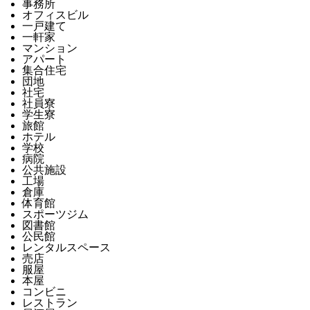
事務所
オフィスビル
一戸建て
一軒家
マンション
アパート
集合住宅
団地
社宅
社員寮
学生寮
旅館
ホテル
学校
病院
公共施設
工場
倉庫
体育館
スポーツジム
図書館
公民館
レンタルスペース
売店
服屋
本屋
コンビニ
レストラン