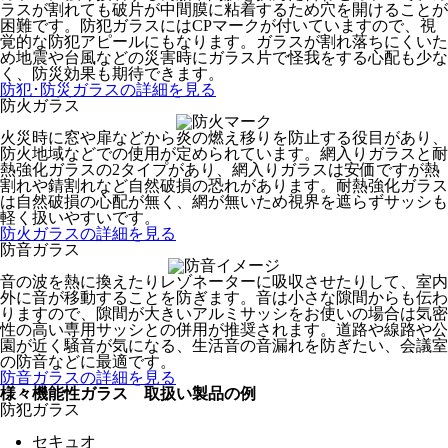
ラスが割れても破片が中間膜に粘着するため穴を開けることが
困難です。防犯ガラスにはCPマークが付いていますので、視
覚的な防犯アピールにもなります。ガラスが割れ落ちにくいた
め地震や台風などの災害時にガラス片で怪我をする心配も少な
く、防災効果も期待できます。
防犯･防災ガラスの詳細を見る
防火ガラス
火災時に窓や扉などから炎の燃え移りを防止する役目があり、
防火地域などでの使用が定められています。網入りガラスと耐
熱強化ガラスの2タイプがあり、網入りガラスは安価ですが熱
割れや錆割れなど自然破損の恐れがあります。耐熱強化ガラス
は自然破損の心配が無く、網が無いため視界を遮らずサッシも
軽く扱いやすいです。
防火ガラスの詳細を見る
防音ガラス
音の波を熱に換えたりレゾネーターに吸収させたりして、室内
外に音が移動することを防ぎます。音は小さな隙間からも伝わ
りますので、隙間が大きいアルミサッシをお使いの場合は気密
性の高い専用サッシとの併用が推奨されます。道路や線路や公
園が近く騒音が気になる、生活音の音漏れを防ぎたい、会議室
の防音などに最適です。
防音ガラスの詳細を見る
様々機能性ガラス 取扱い製品の例
防犯ガラス
セキュオ