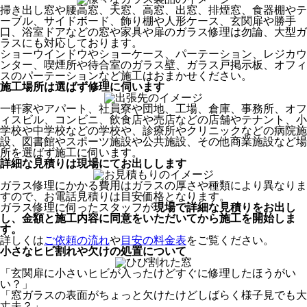
掃き出し窓や腰高窓、天窓、高窓、出窓、排煙窓、食器棚やテ
ーブル、サイドボード、飾り棚や人形ケース、玄関扉や勝手
口、浴室ドアなどの窓や家具や扉のガラス修理は勿論、大型ガ
ラスにも対応しております。
ショーウインドウやショーケース、パーテーション、レジカウ
ンター、喫煙所や待合室のガラス壁、ガラス戸掲示板、オフィ
スのパーテーションなど施工はおまかせください。
施工場所は選ばず修理に伺います
一軒家やアパート、社員寮や団地、工場、倉庫、事務所、オフ
ィスビル、コンビニ、飲食店や売店などの店舗やテナント、小
学校や中学校などの学校や、診療所やクリニックなどの病院施
設、図書館やスポーツ施設や公共施設、その他商業施設など場
所を選ばず施工に伺います。
詳細な見積りは現場にてお出しします
ガラス修理にかかる費用はガラスの厚さや種類により異なりま
すので、お電話見積りは目安価格となります。
ガラス修理に伺ったスタッフが
現場で詳細な見積りをお出し
し、
金額と施工内容に同意をいただいてから
施工を開始しま
す。
詳しくは
ご依頼の流れ
や
目安の料金表
をご覧ください。
小さなヒビ割れや欠けの処置について
「玄関扉に小さいヒビが入ったけどすぐに修理したほうがい
い？」
「窓ガラスの表面がちょっと欠けたけどしばらく様子見でも大
丈夫？」