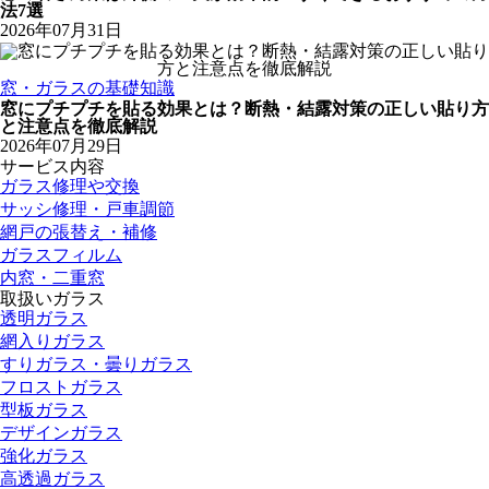
法7選
2026年07月31日
窓・ガラスの基礎知識
窓にプチプチを貼る効果とは？断熱・結露対策の正しい貼り方
と注意点を徹底解説
2026年07月29日
サービス内容
ガラス修理や交換
サッシ修理・戸車調節
網戸の張替え・補修
ガラスフィルム
内窓・二重窓
取扱いガラス
透明ガラス
網入りガラス
すりガラス・曇りガラス
フロストガラス
型板ガラス
デザインガラス
強化ガラス
高透過ガラス