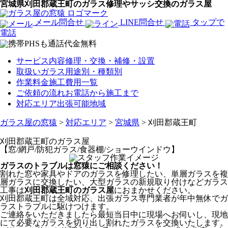
宮城県刈田郡蔵王町のガラス修理やサッシ交換のガラス屋
メール問合せ
LINE問合せ
タップで
電話
サービス内容
修理・交換・補修・設置
取扱いガラス
用途別・種類別
作業料金
施工費用一覧
ご依頼の流れ
お電話から施工まで
対応エリア
出張可能地域
ガラス屋の窓猿
>
対応エリア
>
宮城県
>
刈田郡蔵王町
刈田郡蔵王町
のガラス屋
【窓/網戸/防犯ガラス/食器棚/ショーウインドウ】
ガラスのトラブルは窓猿にご相談ください！
割れた窓や家具やドアのガラスを修理したい、単層ガラスを複
層ガラスに交換したい、大型ガラスの新規取り付けなどガラス
工事は
刈田郡蔵王町のガラス屋
におまかせください。
刈田郡蔵王町は全域対応、出張ガラス専門業者が年中無休でガ
ラストラブルに駆けつけます。
ご連絡をいただきましたら最短当日中に現場へお伺いし、現地
にて必要なガラスを切り出し割れたガラスを交換いたします。