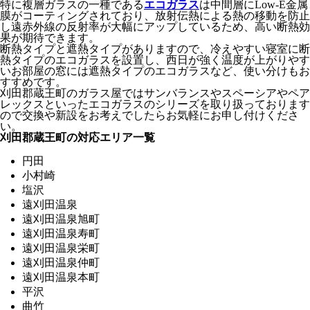
特に複層ガラスの一種である
エコガラス
は中間層にLow-E金属
膜がコーティングされており、放射伝熱による熱の移動を防止
し遠赤外線の反射率が大幅にアップしているため、高い断熱効
果が期待できます。
断熱タイプと遮熱タイプがありますので、冷えやすい寝室に断
熱タイプのエコガラスを設置し、西日が強く温度が上がりやす
いお部屋の窓には遮熱タイプのエコガラスなど、使い分けもお
すすめです。
刈田郡蔵王町のガラス屋ではサンバランスやスペーシアやペア
レックスといったエコガラスのシリーズを取り扱っております
ので交換や新設をお考えでしたらお気軽にお申し付けくださ
い。
刈田郡蔵王町の対応エリア一覧
円田
小村崎
塩沢
遠刈田温泉
遠刈田温泉旭町
遠刈田温泉寿町
遠刈田温泉栄町
遠刈田温泉仲町
遠刈田温泉本町
平沢
曲竹