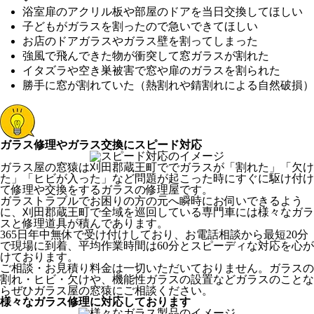
浴室扉のアクリル板や部屋のドアを当日交換してほしい
子どもがガラスを割ったので急いできてほしい
お店のドアガラスやガラス壁を割ってしまった
強風で飛んできた物が衝突して窓ガラスが割れた
イタズラや空き巣被害で窓や扉のガラスを割られた
勝手に窓が割れていた（熱割れや錆割れによる自然破損）
ガラス修理やガラス交換にスピード対応
ガラス屋の窓猿は刈田郡蔵王町ででガラスが「割れた」「欠け
た」「ヒビが入った」など問題が起こった時にすぐに駆け付け
て修理や交換をするガラスの修理屋です。
ガラストラブルでお困りの方の元へ瞬時にお伺いできるよう
に、刈田郡蔵王町で全域を巡回している専門車には様々なガラ
スと修理道具が積んであります。
365日年中無休で受け付けしており、お電話相談から最短20分
で現場に到着、平均作業時間は60分とスピーディな対応を心が
けております。
ご相談・お見積り料金は一切いただいておりません。ガラスの
割れ・ヒビ・欠けや、機能性ガラスの設置などガラスのことな
らぜひガラス屋の窓猿にご相談ください。
様々なガラス修理に対応しております