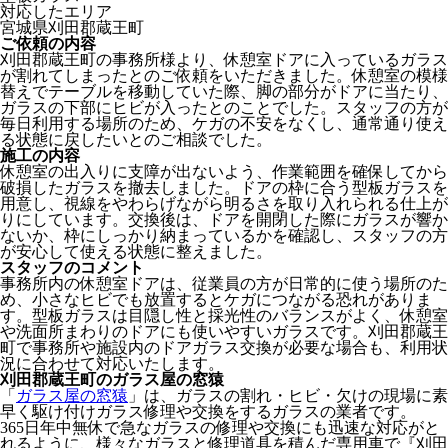
対応したエリア
宮城県刈田郡蔵王町
ご依頼の内容
刈田郡蔵王町の事務所様より、休憩室ドアに入っているガラス
が割れてしまったとのご依頼をいただきました。休憩室の模様
替えでテーブルを移動していた際、脚の部分がドアに当たり、
ガラスの下部にヒビが入ったとのことでした。スタッフの方が
毎日利用する場所のため、ケガの不安をなくし、通常通り使え
る状態に戻したいとのご相談でした。
施工の内容
休憩室の出入りに支障が出ないよう、作業範囲を確保してから
破損したガラスを撤去しました。ドアの枠に合う型板ガラスを
用意し、視線をやわらげながら明るさを取り入れられる仕上が
りにしています。交換後は、ドアを開閉した際にガラスが響か
ないか、枠にしっかり納まっているかを確認し、スタッフの方
が安心して使える状態に整えました。
スタッフのコメント
事務所内の休憩室ドアは、従業員の方が日常的に使う場所のた
め、小さなヒビでも放置するとケガにつながる恐れがありま
す。型板ガラスは目隠し性と採光性のバランスがよく、休憩室
や洗面所まわりのドアにも使いやすいガラスです。刈田郡蔵王
町で事務所や施設内のドアガラス交換が必要な場合も、利用状
況に合わせて対応いたします。
刈田郡蔵王町のガラス屋の窓猿
「
ガラス屋の窓猿
」は、ガラスの割れ・ヒビ・欠けの現場に素
早く駆け付けガラス修理や交換をするガラスの業者です。
365日年中無休で急なガラスの修理や交換にも迅速な対応がと
れるように、様々なガラスと修理道具を積んだ専用車で『刈田