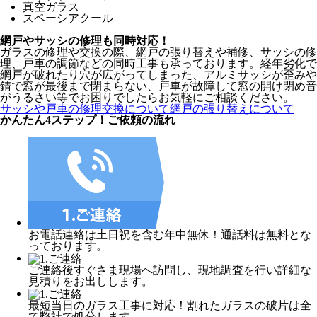
真空ガラス
スペーシアクール
網戸やサッシの修理も同時対応！
ガラスの修理や交換の際、網戸の張り替えや補修、サッシの修
理、戸車の調節などの同時工事も承っております。経年劣化で
網戸が破れたり穴が広がってしまった、アルミサッシが歪みや
錆で窓が最後まで閉まらない、戸車が故障して窓の開け閉め音
がうるさい等でお困りでしたらお気軽にご相談ください。
サッシや戸車の修理交換について
網戸の張り替えについて
かんたん4ステップ！
ご依頼の流れ
お電話連絡は土日祝を含む年中無休！通話料は無料とな
っております。
ご連絡後すぐさま現場へ訪問し、現地調査を行い詳細な
見積りをお出しします。
最短当日のガラス工事に対応！割れたガラスの破片は全
て弊社で処分します。