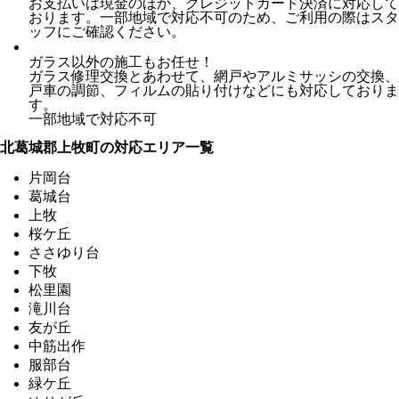
お支払いは現金のほか、クレジットカード決済に対応して
おります。一部地域で対応不可のため、ご利用の際はスタ
ッフにご確認ください。
ガラス以外の施工もお任せ！
ガラス修理交換とあわせて、網戸やアルミサッシの交換、
戸車の調節、フィルムの貼り付けなどにも対応しておりま
す。
一部地域で対応不可
北葛城郡上牧町の対応エリア一覧
片岡台
葛城台
上牧
桜ケ丘
ささゆり台
下牧
松里園
滝川台
友が丘
中筋出作
服部台
緑ケ丘