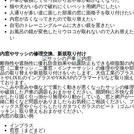
戸車が破損して引っ掛かり窓や扉が動かなくなった
猫や犬がいるので破れにくいペット用網戸にしたい
人通りが多い道に面した部屋の窓に面格子を取り付けたい
内窓が古くなってきたので取り替えたい
自宅のトレーニングルームに大きい鏡を置きたい
お風呂の鏡が変色したりウロコが取れないので入れ替えた
い
内窓やサッシの修理交換、新規取り付け
断熱性や遮熱性に優れ防音効果や結露防止もできる樹脂製の内
窓（二重サッシ・二重窓・インナーサッシ）の修理や交換や部
品の取り替えや新規取り付けをいたします。大信工業のプラス
トやLIXILのインプラスやYKKAPのプラマードUなど取り揃え
ております。
へこみや歪みや傷などで重たく動きが悪くなったサッシの修理
や破損した戸車の調節もおまかせください。開閉時に不快な音
がしたり固く引っ掛かり無理やり動かしている、窓と網戸が一
緒に動くなど問題がありましたらお気軽にご相談ください。フ
ィックス窓やぐらぐらしたりガタつくガラスのビート（ゴムパ
ッキン）取り替えもおまかせください。
内窓の取扱い例
インプラス
窓窓（まどまど）