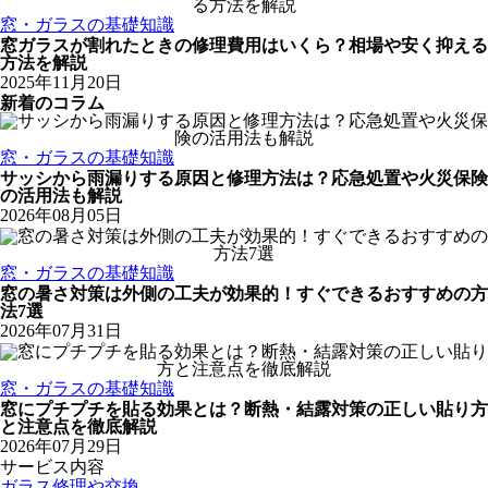
窓・ガラスの基礎知識
窓ガラスが割れたときの修理費用はいくら？相場や安く抑える
方法を解説
2025年11月20日
新着のコラム
窓・ガラスの基礎知識
サッシから雨漏りする原因と修理方法は？応急処置や火災保険
の活用法も解説
2026年08月05日
窓・ガラスの基礎知識
窓の暑さ対策は外側の工夫が効果的！すぐできるおすすめの方
法7選
2026年07月31日
窓・ガラスの基礎知識
窓にプチプチを貼る効果とは？断熱・結露対策の正しい貼り方
と注意点を徹底解説
2026年07月29日
サービス内容
ガラス修理や交換