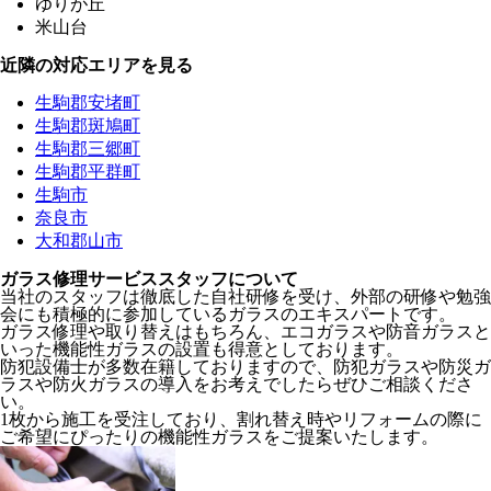
ゆりが丘
米山台
近隣の対応エリアを見る
生駒郡安堵町
生駒郡斑鳩町
生駒郡三郷町
生駒郡平群町
生駒市
奈良市
大和郡山市
ガラス修理サービススタッフについて
当社のスタッフは徹底した自社研修を受け、外部の研修や勉強
会にも積極的に参加しているガラスのエキスパートです。
ガラス修理や取り替えはもちろん、エコガラスや防音ガラスと
いった機能性ガラスの設置も得意としております。
防犯設備士が多数在籍しておりますので、防犯ガラスや防災ガ
ラスや防火ガラスの導入をお考えでしたらぜひご相談くださ
い。
1枚から施工を受注しており、割れ替え時やリフォームの際に
ご希望にぴったりの機能性ガラスをご提案いたします。