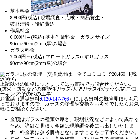
基本料金
8,800
円
(税込)
現場調査・点検・簡易養生・
破材清掃・諸経費込
作業料金
6,600
円～
(税込)
基本作業料金 ガラスサイズ
90cm×90cm(2mm厚)の場合
ガラス料金
5,060
円～
(税込)
フロートガラスorすりガラス
90cm×90cm(2mm厚)の場合
上記以外の価格につきましてはお電話でお問合せください。
(防火・防災などの機能性ガラス/大型ガラス/鏡/サッシ/網戸/コ
ーキング/その他の工事)
お電話（通話無料:
0120-147-766
）による無料の概算見積りも承
っておりますので、ガラスの修理や交換をお考えでしたらお気
軽にご相談ください。
金額はガラスの種類や厚さ、現場状況などによって異なる
ため、
詳細な見積り金額は現地調査後にお出しいたしま
す。
料金表は参考価格となりますことをご了承ください。
異形ガラスカット、高所作業、大板ガラスの運搬搬入、足