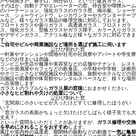
戸や両開き戸、勝手口、間仕切り、といった建具ガラス。
そのほか、自動ドアやエレベーターの窓、待合室や喫煙ルーム
のパーテーション、強化ガラスのガラス壁、掲示板、ショーケ
ース、ショーウインドウ、レジカウンターやカウンターテーブ
ルなど、様々なガラス製品の修理交換に対応しております。
フロートガラスや曇りガラス、高透過ガラス、フロストガラ
ス、強化ガラス、型板ガラスやガラス障子、カラー入りガラス
やデザインガラス、アクリル板など様々なガラスに対応できま
す。
ご自宅やビルや商業施設など場所を選ばず施工に伺います
一軒家やマンションや団地や社宅や社員寮やアパートや学生寮
などのお住まいは勿論。
コンビニや売店や服屋や美容室などの店舗やテナント、レスト
ランや居酒屋やカフェなどの飲食店、小学校や中学校、診療所
やクリニックなど病院施設や介護施設、旅館やホテルなどの宿
泊施設や図書館や体育館やレンタルスペースなど、様々な場所
へ出張致します
ガラストのラブルなら
ガラス屋の窓猿
におまかせください。
小さなヒビ割れや欠けの処置について
「玄関扉に小さいヒビが入ったけどすぐに修理したほうがい
い？」
「窓ガラスの表面がちょっと欠けたけどしばらく様子見でも大
丈夫？」
といった質問をいただくことがありますが、
ガラス修理や交換
を早めにされることをおすすめ
します。
風圧や室内外の温度差、開閉時の振動などの刺激で
一気に亀裂