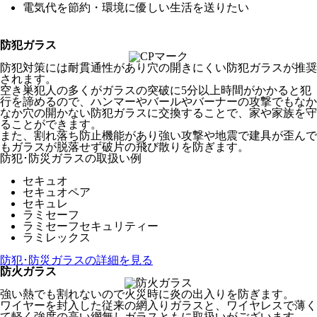
電気代を節約・環境に優しい生活を送りたい
防犯ガラス
防犯対策には耐貫通性があり穴の開きにくい防犯ガラスが推奨
されます。
空き巣犯人の多くがガラスの突破に5分以上時間がかかると犯
行を諦めるので、ハンマーやバールやバーナーの攻撃でもなか
なか穴の開かない防犯ガラスに交換することで、家や家族を守
ることができます。
また、割れ落ち防止機能があり強い攻撃や地震で建具が歪んで
もガラスが脱落せず破片の飛び散りを防ぎます。
防犯･防災ガラスの取扱い例
セキュオ
セキュオペア
セキュレ
ラミセーフ
ラミセーフセキュリティー
ラミレックス
防犯･防災ガラスの詳細を見る
防火ガラス
強い熱でも割れないので火災時に炎の出入りを防ぎます。
ワイヤーを封入した従来の網入りガラスと、ワイヤレスで薄く
て軽く強度の高い網無しガラスともに取扱いがございます。