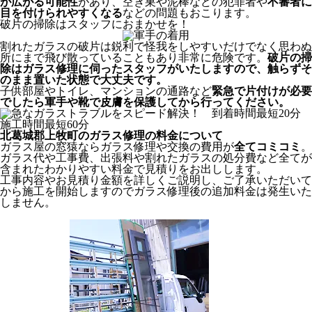
が広がる可能性
があり、空き巣や泥棒などの犯罪者や
不審者に
目を付けられやすくなる
などの問題もおこります。
破片の掃除はスタッフにおまかせを！
割れたガラスの破片は鋭利で怪我をしやすいだけでなく思わぬ
所にまで飛び散っていることもあり非常に危険です。
破片の掃
除はガラス修理に伺ったスタッフがいたしますので、触らずそ
のまま置いた状態で大丈夫です。
子供部屋やトイレ、マンションの通路など
緊急で片付けが必要
でしたら軍手や靴で皮膚を保護してから行ってください。
北葛城郡上牧町のガラス修理の料金について
ガラス屋の窓猿ならガラス修理や交換の費用が
全てコミコミ
。
ガラス代や工事費、出張料や割れたガラスの処分費など全てが
含まれたわかりやすい料金で見積りをお出しします。
工事内容やお見積り金額を詳しくご説明し、ご了承いただいて
から施工を開始しますのでガラス修理後の追加料金は発生いた
しません。