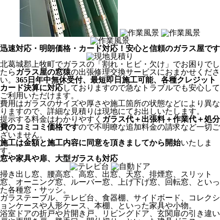
迅速対応・明朗価格・カード対応！安心と信頼のガラス屋です
北葛城郡上牧町でガラスの「割れ・ヒビ・欠け」でお困りでし
たら
ガラス屋の窓猿
の出張修理交換サービスにおまかせくださ
い。
365日年中無休受付、最短即日施工可能、各種クレジット
カード決算に対応
しておりますので急なトラブルでも安心して
ご利用いただけます。
費用はガラスのサイズや厚さや施工箇所の状態などにより異な
りますので、詳細な見積りは現地にてお出しいたします。
提示する料金はわかりやすく
ガラス代＋出張料＋作業代＋処分
費のコミコミ価格です
ので不明瞭な追加料金の請求など一切ご
ざいません。
施工は金額と施工内容に同意を頂きましてから開始
いたしま
す。
窓や家具や扉、大型ガラスも対応
掃き出し窓、腰高窓、高窓、出窓、天窓、排煙窓、スリット
窓、オーニング窓、ルーバー窓、上げ下げ窓、回転窓、といっ
た各種窓・サッシ。
ガラステーブル、テレビ台、食器棚、サイドボード、コレクシ
ョンケースや人形ケース、本棚、といった家具や小物。
浴室ドアの折戸や片開き戸、リビングドア、玄関扉の引き違い