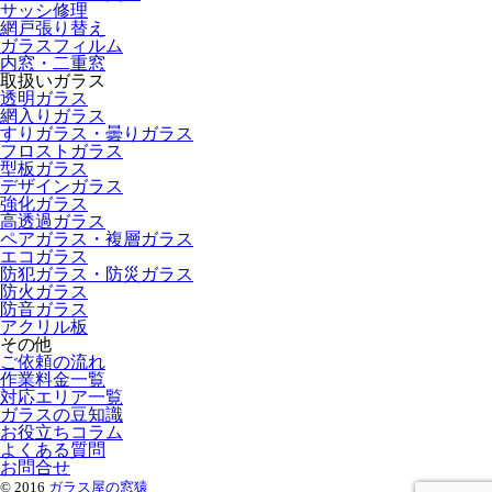
サッシ修理
網戸張り替え
ガラスフィルム
内窓・二重窓
取扱いガラス
透明ガラス
網入りガラス
すりガラス・曇りガラス
フロストガラス
型板ガラス
デザインガラス
強化ガラス
高透過ガラス
ペアガラス・複層ガラス
エコガラス
防犯ガラス・防災ガラス
防火ガラス
防音ガラス
アクリル板
その他
ご依頼の流れ
作業料金一覧
対応エリア一覧
ガラスの豆知識
お役立ちコラム
よくある質問
お問合せ
© 2016
ガラス屋の窓猿