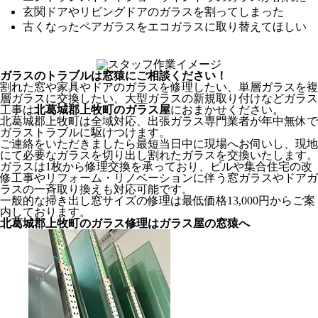
玄関ドアやリビングドアのガラスを割ってしまった
古くなったペアガラスをエコガラスに取り替えてほしい
ガラスのトラブルは窓猿にご相談ください！
割れた窓や家具やドアのガラスを修理したい、単層ガラスを複
層ガラスに交換したい、大型ガラスの新規取り付けなどガラス
工事は
北葛城郡上牧町のガラス屋
におまかせください。
北葛城郡上牧町は全域対応、出張ガラス専門業者が年中無休で
ガラストラブルに駆けつけます。
ご連絡をいただきましたら最短当日中に現場へお伺いし、現地
にて必要なガラスを切り出し割れたガラスを交換いたします。
ガラスは1枚から修理交換を承っており、ビルや集合住宅の改
修工事やリフォーム・リノベーションに伴う窓ガラスやドアガ
ラスの一斉取り換えも対応可能です。
一般的な掃き出し窓サイズの修理は最低価格13,000円からご案
内しております。
北葛城郡上牧町のガラス修理はガラス屋の窓猿へ