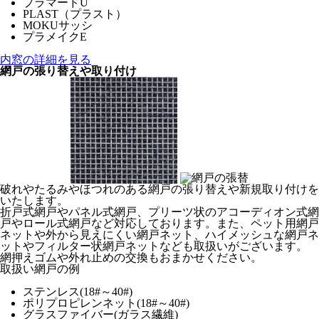
プラマードU
PLAST（プラスト）
MOKUサッシ
プラメイクE
内窓の詳細を見る
網戸の張り替えや取り付け
破れやたるみやほつれのある網戸の張り替えや新規取り付けを
いたします。
折戸式網戸やパネル式網戸、プリーツ状のアコーディオン式網
戸やロール式網戸など対応しております。また、ペット用網戸
ネットや外から見えにくい網戸ネット、ハイメッシュな網戸ネ
ットやフィルター状網戸ネットなども取扱いがございます。
網押えゴムや外れ止めの交換もおまかせください。
取扱い網戸の例
ステンレス(18#～40#)
ポリプロピレンネット(18#～40#)
グラスファイバー(ガラス繊維)