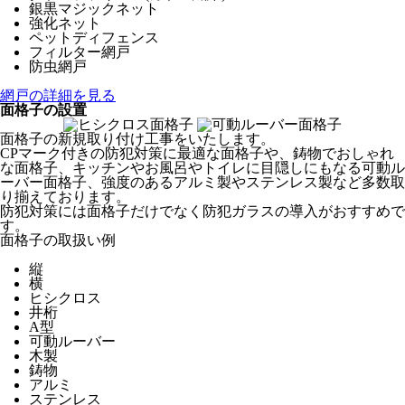
銀黒マジックネット
強化ネット
ペットディフェンス
フィルター網戸
防虫網戸
網戸の詳細を見る
面格子の設置
面格子の新規取り付け工事をいたします。
CPマーク付きの防犯対策に最適な面格子や、鋳物でおしゃれ
な面格子、キッチンやお風呂やトイレに目隠しにもなる可動ル
ーバー面格子、強度のあるアルミ製やステンレス製など多数取
り揃えております。
防犯対策には面格子だけでなく防犯ガラスの導入がおすすめで
す。
面格子の取扱い例
縦
横
ヒシクロス
井桁
A型
可動ルーバー
木製
鋳物
アルミ
ステンレス