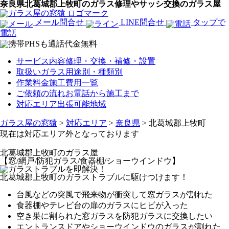
奈良県北葛城郡上牧町のガラス修理やサッシ交換のガラス屋
メール問合せ
LINE問合せ
タップで
電話
サービス内容
修理・交換・補修・設置
取扱いガラス
用途別・種類別
作業料金
施工費用一覧
ご依頼の流れ
お電話から施工まで
対応エリア
出張可能地域
ガラス屋の窓猿
>
対応エリア
>
奈良県
>
北葛城郡上牧町
現在は対応エリア外となっております
北葛城郡上牧町
のガラス屋
【窓/網戸/防犯ガラス/食器棚/ショーウインドウ】
北葛城郡上牧町のガラストラブルに駆けつけます！
台風などの突風で飛来物が衝突して窓ガラスが割れた
食器棚やテレビ台の扉のガラスにヒビが入った
空き巣に割られた窓ガラスを防犯ガラスに交換したい
エントランスドアやショーウインドウのガラスが割れた