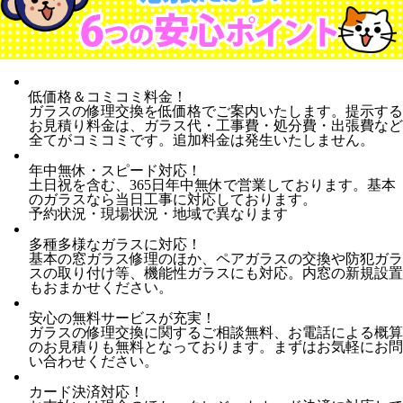
低価格＆コミコミ料金！
ガラスの修理交換を低価格でご案内いたします。提示する
お見積り料金は、ガラス代・工事費・処分費・出張費など
全てがコミコミです。追加料金は発生いたしません。
年中無休・スピード対応！
土日祝を含む、365日年中無休で営業しております。基本
のガラスなら当日工事に対応しております。
予約状況・現場状況・地域で異なります
多種多様なガラスに対応！
基本の窓ガラス修理のほか、ペアガラスの交換や防犯ガラ
スの取り付け等、機能性ガラスにも対応。内窓の新規設置
もおまかせください。
安心の無料サービスが充実！
ガラスの修理交換に関するご相談無料、お電話による概算
のお見積りも無料となっております。まずはお気軽にお問
い合わせください。
カード決済対応！