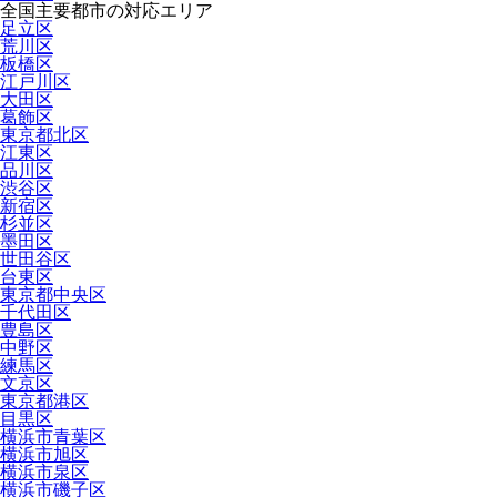
全国主要都市の対応エリア
足立区
荒川区
板橋区
江戸川区
大田区
葛飾区
東京都北区
江東区
品川区
渋谷区
新宿区
杉並区
墨田区
世田谷区
台東区
東京都中央区
千代田区
豊島区
中野区
練馬区
文京区
東京都港区
目黒区
横浜市青葉区
横浜市旭区
横浜市泉区
横浜市磯子区