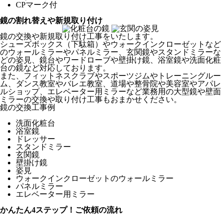
CPマーク付
鏡の割れ替えや新規取り付け
鏡の交換や新規取り付け工事をいたします。
シューズボックス（下駄箱）やウォークインクローゼットなど
のウォールミラーやパネルミラー、玄関鏡やスタンドミラーな
どの姿見、鏡台やワードローブや壁掛け鏡、浴室鏡や洗面化粧
台の鏡など対応しております。
また、フィットネスクラブやスポーツジムやトレーニングルー
ム、ダンス教室やバレエ教室、道場や整骨院や美容室やアパレ
ルショップ、エレベーター用ミラーなど業務用の大型鏡や壁面
ミラーの交換や取り付け工事もおまかせください。
鏡の交換工事例
洗面化粧台
浴室鏡
ドレッサー
スタンドミラー
玄関鏡
壁掛け鏡
姿見
ウォークインクローゼットのウォールミラー
パネルミラー
エレベーター用ミラー
かんたん4ステップ！
ご依頼の流れ