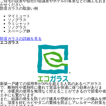
ご自宅の設置や会社の会議室やホテルの客室などの施工もおま
かせください。
防音ガラスの取扱い例
マイミュート
ソノグラス
ラミシャット
ソノグラス
スペーシア静
防音ガラスの詳細を見る
エコガラス
新築一戸建ての採用率が50%を超える人気のあるペアガラス
で、断熱性や遮熱性に優れて室温を快適に保つ効果がありま
す。冷暖房の使用を無理なく控えることができるので節電や省
エネにも繋がります。
また、結露の発生を防ぐので建具や壁紙やカーテンの傷みを押
え、湿度を好むカビやダニの繁殖を防止しアレルギーの対策を