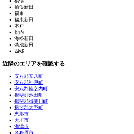
楡俣
楡俣新田
福束
福束新田
本戸
松内
海松新田
藻池新田
四郷
近隣のエリアを確認する
安八郡安八町
安八郡神戸町
安八郡輪之内町
揖斐郡池田町
揖斐郡揖斐川町
揖斐郡大野町
恵那市
大垣市
海津市
各務原市