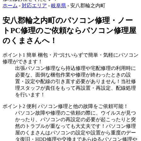
ホーム
›
対応エリア
›
岐阜県
›
安八郡輪之内町
安八郡輪之内町のパソコン修理・ノー
トPC修理のご依頼ならパソコン修理屋
のくまさんへ！
ポイント1
簡単
梱包・片づけいらずで簡単・気軽にパソコン
修理ができます！
出張パソコン修理なら持込修理や宅配修理の利用時に
必要な、面倒な梱包作業や修理が終わったときの設
置・設定や配線の引き直す必要がありません！当社修
理スタッフが責任をもって再設置・再設定、配線処理
を行います！
ポイント2
便利
パソコン修理と他の故障をご依頼可能！
パソコン故障や修理のご依頼の際に、ウイルスが見つ
かったり、パソコンの再設定の必要が起こったりと突
然のトラブルが重なっても大丈夫です！パソコン修理
屋のくまさんはパソコンの設定や設置から重度のデー
タ復旧・HDD修理や交換まであらゆるパソコン修理や