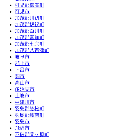
可児郡御嵩町
可児市
加茂郡川辺町
加茂郡坂祝町
加茂郡白川町
加茂郡富加町
加茂郡七宗町
加茂郡八百津町
岐阜市
郡上市
下呂市
関市
高山市
多治見市
土岐市
中津川市
羽島郡笠松町
羽島郡岐南町
羽島市
飛騨市
不破郡関ケ原町