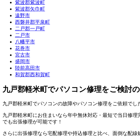
紫波郡紫波町
紫波郡矢巾町
遠野市
西磐井郡平泉町
二戸郡一戸町
二戸市
八幡平市
花巻市
宮古市
盛岡市
陸前高田市
和賀郡西和賀町
九戸郡軽米町でパソコン修理をご検討の
九戸郡軽米町でパソコンの故障やパソコン修理をご依頼でし
九戸郡軽米町にお住まいなら年中無休対応・最短で当日修理完
でも出張修理が可能です！
さらに出張修理なら宅配修理や持込修理と比べ、面倒な配線