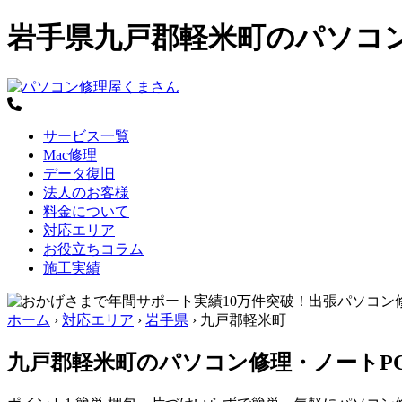
岩手県九戸郡軽米町のパソコ
サービス一覧
Mac修理
データ復旧
法人のお客様
料金について
対応エリア
お役立ちコラム
施工実績
ホーム
›
対応エリア
›
岩手県
›
九戸郡軽米町
九戸郡軽米町のパソコン修理・ノートP