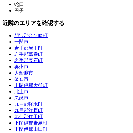
蛇口
円子
近隣のエリアを確認する
胆沢郡金ケ崎町
一関市
岩手郡岩手町
岩手郡葛巻町
岩手郡雫石町
奥州市
大船渡市
釜石市
上閉伊郡大槌町
北上市
久慈市
九戸郡軽米町
九戸郡洋野町
気仙郡住田町
下閉伊郡岩泉町
下閉伊郡山田町