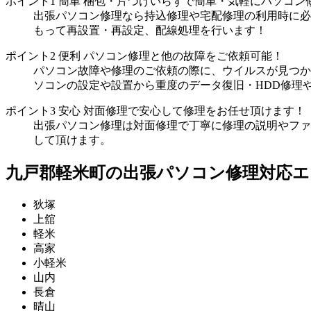
ポイント1
簡単
梱包・片づけいらずで簡単・気軽にパソコン
出張パソコン修理なら持込修理や宅配修理の利用時に必
もって再設置・再設定、配線処理を行います！
ポイント2
便利
パソコン修理と他の故障をご依頼可能！
パソコン故障や修理のご依頼の際に、ウイルスが見つか
ソコンの設定や設置から重度のデータ復旧・HDD修理
ポイント3
安心
対面修理で安心して修理をお任せ頂けます！
出張パソコン修理は対面修理で丁寧に修理の説明やファ
して頂けます。
九戸郡軽米町の出張パソコン修理対応エ
狄塚
上舘
軽米
高家
小軽米
山内
長倉
晴山