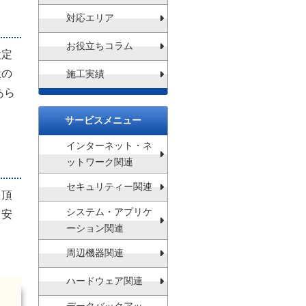
対応エリア
お役立ちコラム
設定
屋の
施工実績
あら
サービスメニュー
インターネット・ネ
ットワーク関連
セキュリティー関連
を頂
システム・アプリケ
、安
ーション関連
周辺機器関連
ハードウェア関連