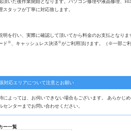
沢区屋敷
前沢区谷地
前沢区山下
前沢区八幡
前沢区八幡
認頂いた後作業開始となります。パソコン修理や液晶修理、HD
理スタッフが丁寧に対応致します。
水沢区赤土田
水沢区秋葉町
水沢区朝日町
水沢区東町
沢区一本柳
水沢区稲荷田
水沢区後田
水沢区上町
沢区大手町
水沢区大橋
水沢区大畑小路
水沢区大町
説明を行い、実際に確認して頂いてから料金のお支払となりま
区欠ノ下
水沢区勝手町
水沢区釜田
水沢区上姉体
※
※
ード
、キャッシュレス決済
がご利用頂けます。（※一部ご
水沢区川端
水沢区川原小路
水沢区北丑沢
水沢区北栗林
沢区吉小路
水沢区久田
水沢区黒石町
水沢区黒子
沢区高網
水沢区高谷宿
水沢区虚空蔵小路
水沢区極楽
沢区五輪
水沢区斉勝田
水沢区斉の神
水沢区桜川
張対応エリアについて注意とお願い
水沢区桜屋敷西
水沢区笹森谷地
水沢区里鎗
水沢区三本木
沢区聖天
水沢区寺領
水沢区新小路
水沢区真城
時によっては、お伺いできない場合もございます。 あらかじめ
水沢区雀田
水沢区堰合
水沢区前郷
水沢区袖谷地
ルセンターまでお問い合わせください。
沢区太日通り
水沢区台町
水沢区大明神
水沢区多賀
沢区内匠田
水沢区田小路
水沢区立町
水沢区足袋針
カー一覧