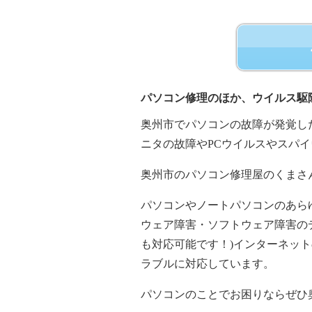
衣川区下大森
衣川区下河内
衣川区杉野
衣川区杉林
衣川
衣川区外の沢
衣川区鷹の巣
衣川区土屋
衣川区寺袋
衣川
衣川区中河内
衣川区長袋
衣
パソコン修理のほか、ウイルス駆
衣川区七日市場
衣川区並木前
奥州市でパソコンの故障が発覚し
衣川区西裏
衣川区西窪
衣川
ニタの故障やPCウイルスやスパ
衣川区八千
衣川区張山
衣川
奥州市のパソコン修理屋のくまさ
衣川区深沢
衣川区古館
衣川
衣川区真打
衣川区前滝の沢
パソコンやノートパソコンのあら
衣川区向
衣川区向館
衣川区
ウェア障害・ソフトウェア障害のデ
も対応可能です！)インターネッ
衣川区本巻
衣川区山岸
衣川
ラブルに対応しています。
前沢区合ノ沢
前沢区赤坂
前
前沢区粟ケ島
前沢区石田
前
パソコンのことでお困りならぜひ