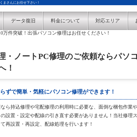
くまさんにお任せ下さい！
データ復旧
料金について
対応エリア
理・ノートPC修理のご依頼ならパソ
へ！
らずで簡単・気軽にパソコン修理ができます！
理なら持込修理や宅配修理の利用時に必要な、面倒な梱包作業
きの設置・設定や配線の引き直す必要がありません！当社修理
って再設置・再設定、配線処理を行います！