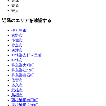
東津
簑原
寄人
近隣のエリアを確認する
伊万里市
嬉野市
小城市
鹿島市
唐津市
神埼郡吉野ヶ里町
神埼市
杵島郡大町町
杵島郡江北町
杵島郡白石町
佐賀市
多久市
武雄市
鳥栖市
西松浦郡有田町
東松浦郡玄海町