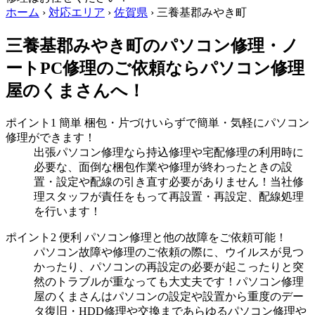
ホーム
›
対応エリア
›
佐賀県
›
三養基郡みやき町
三養基郡みやき町のパソコン修理・ノ
ートPC修理のご依頼ならパソコン修理
屋のくまさんへ！
ポイント1
簡単
梱包・片づけいらずで簡単・気軽にパソコン
修理ができます！
出張パソコン修理なら持込修理や宅配修理の利用時に
必要な、面倒な梱包作業や修理が終わったときの設
置・設定や配線の引き直す必要がありません！当社修
理スタッフが責任をもって再設置・再設定、配線処理
を行います！
ポイント2
便利
パソコン修理と他の故障をご依頼可能！
パソコン故障や修理のご依頼の際に、ウイルスが見つ
かったり、パソコンの再設定の必要が起こったりと突
然のトラブルが重なっても大丈夫です！パソコン修理
屋のくまさんはパソコンの設定や設置から重度のデー
タ復旧・HDD修理や交換まであらゆるパソコン修理や