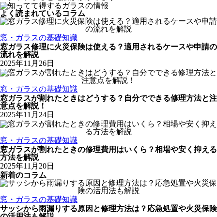
よく読まれているコラム
窓・ガラスの基礎知識
窓ガラス修理に火災保険は使える？適用されるケースや申請の
流れを解説
2025年11月26日
窓・ガラスの基礎知識
窓ガラスが割れたときはどうする？自分でできる修理方法と注
意点を解説！
2025年11月24日
窓・ガラスの基礎知識
窓ガラスが割れたときの修理費用はいくら？相場や安く抑える
方法を解説
2025年11月20日
新着のコラム
窓・ガラスの基礎知識
サッシから雨漏りする原因と修理方法は？応急処置や火災保険
の活用法も解説