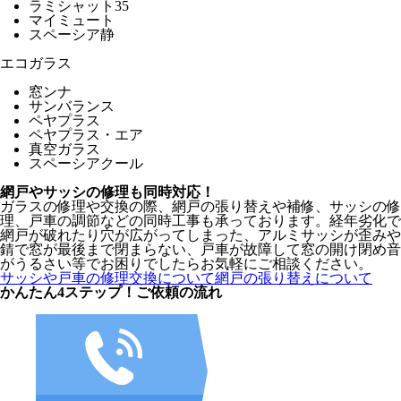
ラミシャット35
マイミュート
スペーシア静
エコガラス
窓ンナ
サンバランス
ペヤプラス
ペヤプラス・エア
真空ガラス
スペーシアクール
網戸やサッシの修理も同時対応！
ガラスの修理や交換の際、網戸の張り替えや補修、サッシの修
理、戸車の調節などの同時工事も承っております。経年劣化で
網戸が破れたり穴が広がってしまった、アルミサッシが歪みや
錆で窓が最後まで閉まらない、戸車が故障して窓の開け閉め音
がうるさい等でお困りでしたらお気軽にご相談ください。
サッシや戸車の修理交換について
網戸の張り替えについて
かんたん4ステップ！
ご依頼の流れ