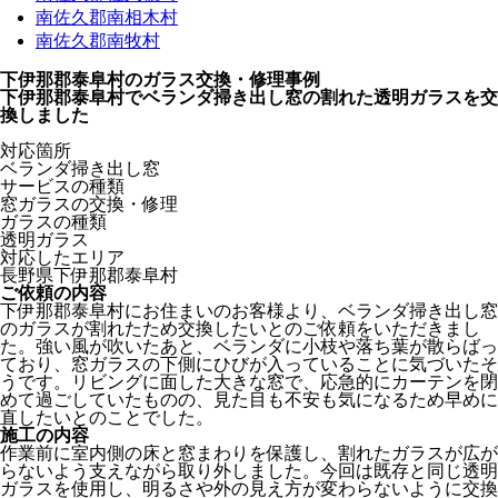
南佐久郡南相木村
南佐久郡南牧村
下伊那郡泰阜村のガラス交換・修理事例
下伊那郡泰阜村でベランダ掃き出し窓の割れた透明ガラスを交
換しました
対応箇所
ベランダ掃き出し窓
サービスの種類
窓ガラスの交換・修理
ガラスの種類
透明ガラス
対応したエリア
長野県下伊那郡泰阜村
ご依頼の内容
下伊那郡泰阜村にお住まいのお客様より、ベランダ掃き出し窓
のガラスが割れたため交換したいとのご依頼をいただきまし
た。強い風が吹いたあと、ベランダに小枝や落ち葉が散らばっ
ており、窓ガラスの下側にひびが入っていることに気づいたそ
うです。リビングに面した大きな窓で、応急的にカーテンを閉
めて過ごしていたものの、見た目も不安も気になるため早めに
直したいとのことでした。
施工の内容
作業前に室内側の床と窓まわりを保護し、割れたガラスが広が
らないよう支えながら取り外しました。今回は既存と同じ透明
ガラスを使用し、明るさや外の見え方が変わらないように交換