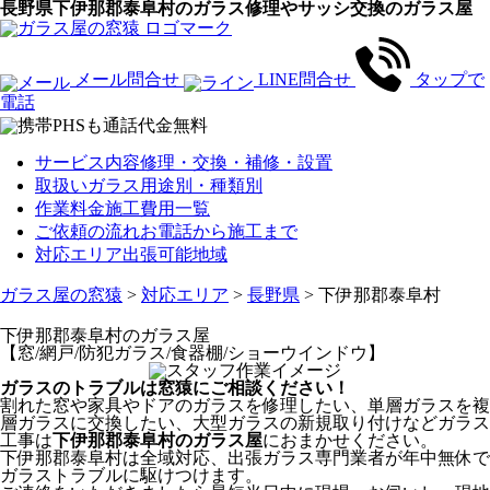
長野県下伊那郡泰阜村のガラス修理やサッシ交換のガラス屋
メール問合せ
LINE問合せ
タップで
電話
サービス内容
修理・交換・補修・設置
取扱いガラス
用途別・種類別
作業料金
施工費用一覧
ご依頼の流れ
お電話から施工まで
対応エリア
出張可能地域
ガラス屋の窓猿
>
対応エリア
>
長野県
>
下伊那郡泰阜村
下伊那郡泰阜村
のガラス屋
【窓/網戸/防犯ガラス/食器棚/ショーウインドウ】
ガラスのトラブルは窓猿にご相談ください！
割れた窓や家具やドアのガラスを修理したい、単層ガラスを複
層ガラスに交換したい、大型ガラスの新規取り付けなどガラス
工事は
下伊那郡泰阜村のガラス屋
におまかせください。
下伊那郡泰阜村は全域対応、出張ガラス専門業者が年中無休で
ガラストラブルに駆けつけます。