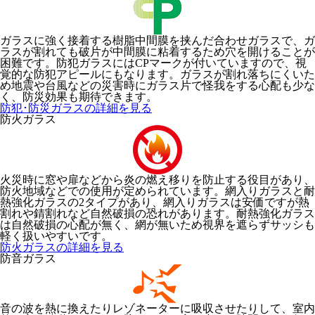
ガラスに強く接着する樹脂中間膜を挟んだ合わせガラスで、ガ
ラスが割れても破片が中間膜に粘着するため穴を開けることが
困難です。防犯ガラスにはCPマークが付いていますので、視
覚的な防犯アピールにもなります。ガラスが割れ落ちにくいた
め地震や台風などの災害時にガラス片で怪我をする心配も少な
く、防災効果も期待できます。
防犯･防災ガラスの詳細を見る
防火ガラス
火災時に窓や扉などから炎の燃え移りを防止する役目があり、
防火地域などでの使用が定められています。網入りガラスと耐
熱強化ガラスの2タイプがあり、網入りガラスは安価ですが熱
割れや錆割れなど自然破損の恐れがあります。耐熱強化ガラス
は自然破損の心配が無く、網が無いため視界を遮らずサッシも
軽く扱いやすいです。
防火ガラスの詳細を見る
防音ガラス
音の波を熱に換えたりレゾネーターに吸収させたりして、室内