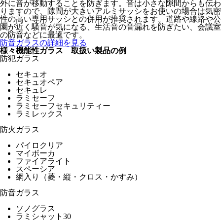
外に音が移動することを防ぎます。音は小さな隙間からも伝わ
りますので、隙間が大きいアルミサッシをお使いの場合は気密
性の高い専用サッシとの併用が推奨されます。道路や線路や公
園が近く騒音が気になる、生活音の音漏れを防ぎたい、会議室
の防音などに最適です。
防音ガラスの詳細を見る
様々機能性ガラス 取扱い製品の例
防犯ガラス
セキュオ
セキュオペア
セキュレ
ラミセーフ
ラミセーフセキュリティー
ラミレックス
防火ガラス
パイロクリア
マイボーカ
ファイアライト
スペーシア
網入り（菱・縦・クロス・かすみ）
防音ガラス
ソノグラス
ラミシャット30