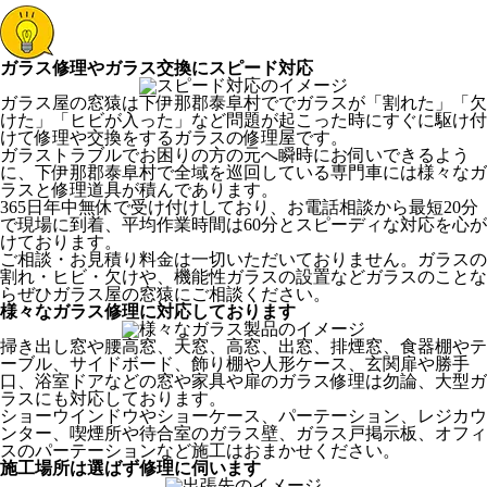
ガラス修理やガラス交換にスピード対応
ガラス屋の窓猿は下伊那郡泰阜村ででガラスが「割れた」「欠
けた」「ヒビが入った」など問題が起こった時にすぐに駆け付
けて修理や交換をするガラスの修理屋です。
ガラストラブルでお困りの方の元へ瞬時にお伺いできるよう
に、下伊那郡泰阜村で全域を巡回している専門車には様々なガ
ラスと修理道具が積んであります。
365日年中無休で受け付けしており、お電話相談から最短20分
で現場に到着、平均作業時間は60分とスピーディな対応を心が
けております。
ご相談・お見積り料金は一切いただいておりません。ガラスの
割れ・ヒビ・欠けや、機能性ガラスの設置などガラスのことな
らぜひガラス屋の窓猿にご相談ください。
様々なガラス修理に対応しております
掃き出し窓や腰高窓、天窓、高窓、出窓、排煙窓、食器棚やテ
ーブル、サイドボード、飾り棚や人形ケース、玄関扉や勝手
口、浴室ドアなどの窓や家具や扉のガラス修理は勿論、大型ガ
ラスにも対応しております。
ショーウインドウやショーケース、パーテーション、レジカウ
ンター、喫煙所や待合室のガラス壁、ガラス戸掲示板、オフィ
スのパーテーションなど施工はおまかせください。
施工場所は選ばず修理に伺います