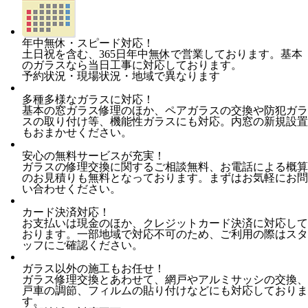
年中無休・スピード対応！
土日祝を含む、365日年中無休で営業しております。基本
のガラスなら当日工事に対応しております。
予約状況・現場状況・地域で異なります
多種多様なガラスに対応！
基本の窓ガラス修理のほか、ペアガラスの交換や防犯ガラ
スの取り付け等、機能性ガラスにも対応。内窓の新規設置
もおまかせください。
安心の無料サービスが充実！
ガラスの修理交換に関するご相談無料、お電話による概算
のお見積りも無料となっております。まずはお気軽にお問
い合わせください。
カード決済対応！
お支払いは現金のほか、クレジットカード決済に対応して
おります。一部地域で対応不可のため、ご利用の際はスタ
ッフにご確認ください。
ガラス以外の施工もお任せ！
ガラス修理交換とあわせて、網戸やアルミサッシの交換、
戸車の調節、フィルムの貼り付けなどにも対応しておりま
す。