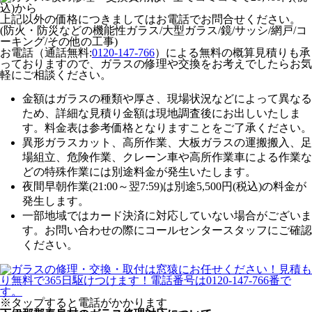
上記以外の価格につきましてはお電話でお問合せください。
(防火・防災などの機能性ガラス/大型ガラス/鏡/サッシ/網戸/コ
ーキング/その他の工事)
お電話（通話無料:
0120-147-766
）による無料の概算見積りも承
っておりますので、ガラスの修理や交換をお考えでしたらお気
軽にご相談ください。
金額はガラスの種類や厚さ、現場状況などによって異なる
ため、
詳細な見積り金額は現地調査後にお出しいたしま
す。
料金表は参考価格となりますことをご了承ください。
異形ガラスカット、高所作業、大板ガラスの運搬搬入、足
場組立、危険作業、クレーン車や高所作業車による作業な
どの特殊作業には別途料金が発生いたします。
夜間早朝作業(21:00～翌7:59)は別途5,500円(税込)の料金が
発生します。
一部地域ではカード決済に対応していない場合がございま
す。お問い合わせの際にコールセンタースタッフにご確認
ください。
※タップすると電話がかかります