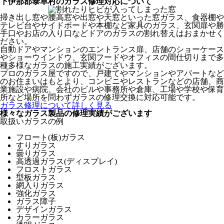
下伊那郡泰阜村のガラス修理対応について
掃き出し窓や腰高窓や出窓や天窓といった窓ガラス、食器棚や
テレビ台やサイドボードや本棚など家具のガラス、玄関扉や勝
手口やお店の入り口などドアのガラスの割れ替えはおまかせく
ださい。
自動ドアやマンションのエントランス扉、店舗のショーケース
やショーウインドウ、玄関フードやオフィスの間仕切りまで多
種多様なガラスの施工実績がございます。
プロのガラス屋ですので、戸建てやマンションやアパートなど
のお住まいはもとより、コンビニやレストランなどの店舗、商
業施設や病院、会社のビルや事務所や倉庫、工場や学校や保育
所など場所を問わずガラスの修理交換に対応可能です。
ガラス修理について詳しく見る
様々なガラス製品の修理実績がございます
取扱いガラスの例
フロート(板)ガラス
すりガラス
曇りガラス
高透過ガラス(ディスプレイ)
フロストガラス
型板ガラス
網入りガラス
強化ガラス
ガラス障子
デザインガラス
カラーガラス