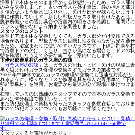
浴室ドア本体をそのまま活かせる状態だったため、ガラス部分
のみを交換しました。古いガラスを外す際は、枠の押さえ部分
を傷めないよう順番に取り外し、欠けた部分が残らないよう丁
寧に作業しています。新しい型板ガラスを取り付けたあとは、
脱衣所側からの透け具合や浴室内の明るさを確認し、開閉時に
ガラスが動かないよう納まりを調整しました。
スタッフのコメント
浴室ドアは本体を交換しなくても、ガラス部分だけ交換できる
場合があります。型板ガラスは目隠し性を保ちながら光を通せ
るため、浴室まわりに使いやすいガラスです。下伊那郡泰阜村
で浴室ドアの欠け、くもり、古さが気になる場合も、ドアの状
態を確認したうえで必要な施工をご案内いたします。
下伊那郡泰阜村のガラス屋の窓猿
「
ガラス屋の窓猿
」は、ガラスの割れ・ヒビ・欠けの現場に素
早く駆け付けガラス修理や交換をするガラスの業者です。
365日年中無休で急なガラスの修理や交換にも迅速な対応がと
れるように、様々なガラスと修理道具を積んだ専用車で『下伊
那郡泰阜村』を巡回。お電話から最速20分で現場に駆けつけま
す。
在籍しているのは熟練のスタッフですので基本のガラス交換で
あれば60分程度で施工いたします。
また防犯設備士の資格を持ったスタッフが多数在籍しておりま
すので防犯ガラスについてもお気軽にご相談ください。
※タップすると電話がかかります