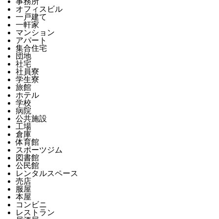
事務所
オフィスビル
一戸建て
一軒家
マンション
アパート
集合住宅
団地
社宅
社員寮
学生寮
旅館
ホテル
学校
病院
公共施設
工場
倉庫
体育館
スポーツジム
図書館
公民館
レンタルスペース
売店
服屋
本屋
コンビニ
レストラン