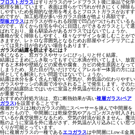
フロストガラス
はすりガラスのサンドブラスト後に薬品で化学
処理を施しています。表面は滑らかで汚れが付きにくく掃除も
しやすいため長期的な使用を考えるとフロストガラスがおすす
めですが、加工処理が多い分ガラス自体が他より高額です。
型板ガラス
はガラスが作られる段階で凹凸がつけられているも
のです。古くから住宅を中心に目隠しができるガラスとして選
ばれており、最も馴染みがあるガラスではないでしょうか。
価格が安く掃除もしやすく、様々なデザインを楽しむことがで
きますが、レトロな雰囲気となるためお部屋やインテリアによ
っては見た目が合わない場合もあります。
ガラスの結露を防止するには？
冬になると、窓ガラスやサッシにびっしりと付く結露。
結露はこまめにふき取ってもすぐに水滴が付いてしまい、放置
すると木枠や壁紙などの変色や腐食、カビの発生原因となって
しまうため、見た目が汚いだけでなくアレルギー体質の方には
何としても解決したい問題ではないでしょうか。
結露は水分を多く含んだ暖かい空気が、外気温の伝わりやすい
ガラスやサッシの表面で冷やされることで発生します。そのた
め窓の結露防止ではいかに室温と外気温が伝わりにくくなるか
が重要です。
おすすめの対処方法は、窓に断熱効果が高い
複層ガラス(ペア
ガラス)
を設置することです。
複層ガラスは2枚のガラスの間にスペーサーを挟んで中間層を
作ったもので、中間層には乾燥空気やアルゴンガスが封入され
ているか真空状態となるため、空気の対流が起きません。魔法
瓶のように室温を外に逃がさず、外気温が入り込みにくい窓づ
くりが可能とっています。
特に複層ガラスの一種である
エコガラス
は中間層にLow-E金属