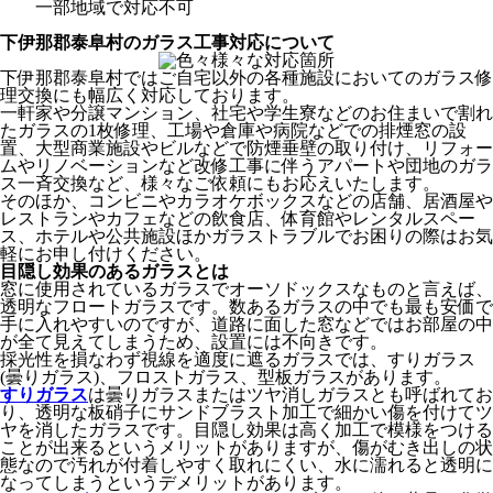
一部地域で対応不可
下伊那郡泰阜村のガラス工事対応について
下伊那郡泰阜村ではご自宅以外の各種施設においてのガラス修
理交換にも幅広く対応しております。
一軒家や分譲マンション、社宅や学生寮などのお住まいで割れ
たガラスの1枚修理、工場や倉庫や病院などでの排煙窓の設
置、大型商業施設やビルなどで防煙垂壁の取り付け、リフォー
ムやリノベーションなど改修工事に伴うアパートや団地のガラ
ス一斉交換など、様々なご依頼にもお応えいたします。
そのほか、コンビニやカラオケボックスなどの店舗、居酒屋や
レストランやカフェなどの飲食店、体育館やレンタルスペー
ス、ホテルや公共施設ほかガラストラブルでお困りの際はお気
軽にお申し付けください。
目隠し効果のあるガラスとは
窓に使用されているガラスでオーソドックスなものと言えば、
透明なフロートガラスです。数あるガラスの中でも最も安価で
手に入れやすいのですが、道路に面した窓などではお部屋の中
が全て見えてしまうため、設置には不向きです。
採光性を損なわず視線を適度に遮るガラスでは、すりガラス
(曇りガラス)、フロストガラス、型板ガラスがあります。
すりガラス
は曇りガラスまたはツヤ消しガラスとも呼ばれてお
り、透明な板硝子にサンドブラスト加工で細かい傷を付けてツ
ヤを消したガラスです。目隠し効果は高く加工で模様をつける
ことが出来るというメリットがありますが、傷がむき出しの状
態なので汚れが付着しやすく取れにくい、水に濡れると透明に
なってしまうというデメリットがあります。