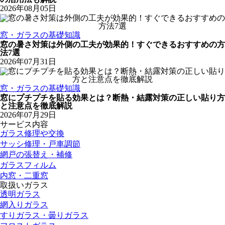
2026年08月05日
窓・ガラスの基礎知識
窓の暑さ対策は外側の工夫が効果的！すぐできるおすすめの方
法7選
2026年07月31日
窓・ガラスの基礎知識
窓にプチプチを貼る効果とは？断熱・結露対策の正しい貼り方
と注意点を徹底解説
2026年07月29日
サービス内容
ガラス修理や交換
サッシ修理・戸車調節
網戸の張替え・補修
ガラスフィルム
内窓・二重窓
取扱いガラス
透明ガラス
網入りガラス
すりガラス・曇りガラス