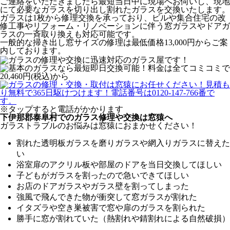
ご連絡をいただきましたら最短当日中に現場へお伺いし、現地
にて必要なガラスを切り出し割れたガラスを交換いたします。
ガラスは1枚から修理交換を承っており、ビルや集合住宅の改
修工事やリフォーム・リノベーションに伴う窓ガラスやドアガ
ラスの一斉取り換えも対応可能です。
一般的な掃き出し窓サイズの修理は最低価格13,000円からご案
内しております。
※タップすると電話がかかります
下伊那郡泰阜村でのガラス修理や交換は窓猿へ
ガラストラブルのお悩みは窓猿におまかせください！
割れた透明板ガラスを磨りガラスや網入りガラスに替えた
い
浴室扉のアクリル板や部屋のドアを当日交換してほしい
子どもがガラスを割ったので急いできてほしい
お店のドアガラスやガラス壁を割ってしまった
強風で飛んできた物が衝突して窓ガラスが割れた
イタズラや空き巣被害で窓や扉のガラスを割られた
勝手に窓が割れていた（熱割れや錆割れによる自然破損）