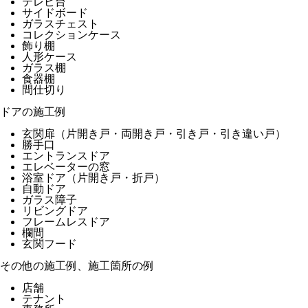
テレビ台
サイドボード
ガラスチェスト
コレクションケース
飾り棚
人形ケース
ガラス棚
食器棚
間仕切り
ドアの施工例
玄関扉（片開き戸・両開き戸・引き戸・引き違い戸）
勝手口
エントランスドア
エレベーターの窓
浴室ドア（片開き戸・折戸）
自動ドア
ガラス障子
リビングドア
フレームレスドア
欄間
玄関フード
その他の施工例、施工箇所の例
店舗
テナント