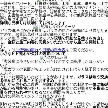
一軒家やアパート、社員寮や団地、工場、倉庫、事務所、オフ
ィスビル、コンビニ、飲食店や売店などの店舗やテナント、小
学校や中学校などの学校や、診療所やクリニックなどの病院施
設、図書館やスポーツ施設や公共施設、その他商業施設など場
所を選ばず施工に伺います。
詳細な見積りは現場にてお出しします
ガラス修理にかかる費用はガラスの厚さや種類により異なりま
すので、お電話見積りは目安価格となります。
ガラス修理に伺ったスタッフが
現場で詳細な見積りをお出し
し、
金額と施工内容に同意をいただいてから
施工を開始しま
す。
詳しくは
ご依頼の流れ
や
目安の料金表
をご覧ください。
小さなヒビ割れや欠けの処置について
「玄関扉に小さいヒビが入ったけどすぐに修理したほうがい
い？」
「窓ガラスの表面がちょっと欠けたけどしばらく様子見でも大
丈夫？」
といった質問をいただくことがありますが、
ガラス修理や交換
を早めにされることをおすすめ
します。
風圧や室内外の温度差、開閉時の振動などの刺激で
一気に亀裂
が広がる可能性
があり、空き巣や泥棒などの犯罪者や
不審者に
目を付けられやすくなる
などの問題もおこります。
破片の掃除はスタッフにおまかせを！
割れたガラスの破片は鋭利で怪我をしやすいだけでなく思わぬ
所にまで飛び散っていることもあり非常に危険です。
破片の掃