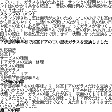
しています。ガラスを納めたあとは、サッシとの隙間やクレセ
ント錠のかかり具合を確認し、普段の開け閉めで違和感が出な
いよう仕上げました。
スタッフのコメント
ベランダ掃き出し窓は面積が大きいため、少しのひびでも室内
から目立ちやすく、生活中の不安につながります。風の強い日
や庭木の近くにある窓では、飛来物によってガラスが傷つくこ
ともあります。下伊那郡泰阜村で掃き出し窓の割れやひびにお
困りの際は、応急処置だけで済ませず、状態に合った交換をご
検討ください。
下伊那郡泰阜村で浴室ドアの古い型板ガラスを交換しました
対応箇所
浴室ドア
サービスの種類
ドアガラスの交換・修理
ガラスの種類
型板ガラス
対応したエリア
長野県下伊那郡泰阜村
ご依頼の内容
下伊那郡泰阜村のお客様より、浴室ドアのガラスだけを交換で
きないかとのご相談をいただきました。ドア本体はまだ使える
状態でしたが、ガラスの端に欠けがあり、表面のくもりも目立
ってきたとのことです。浴室を掃除してもドア部分だけ古く見
えてしまうため、安全面だけでなく、見た目もすっきりさせた
いとのご希望でした。
施工の内容