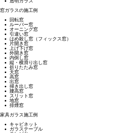
透明ガラス
窓ガラスの施工例
回転窓
ルーバー窓
オーニング窓
引違い窓
はめ殺し窓（フィックス窓）
片開き窓
上げ下げ窓
外開き窓
内倒し窓
縦・横滑り出し窓
折りたたみ窓
天窓
高窓
出窓
掃き出し窓
腰高窓
スリット窓
地窓
排煙窓
家具ガラス施工例
キャビネット
ガラステーブル