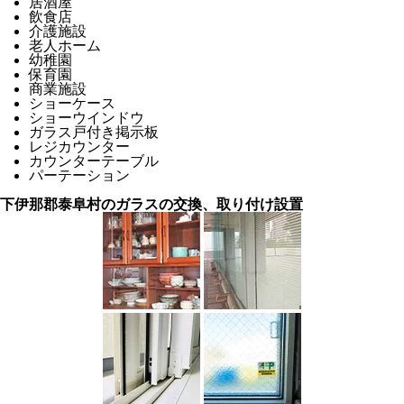
居酒屋
飲食店
介護施設
老人ホーム
幼稚園
保育園
商業施設
ショーケース
ショーウインドウ
ガラス戸付き掲示板
レジカウンター
カウンターテーブル
パーテーション
下伊那郡泰阜村のガラスの交換、取り付け設置