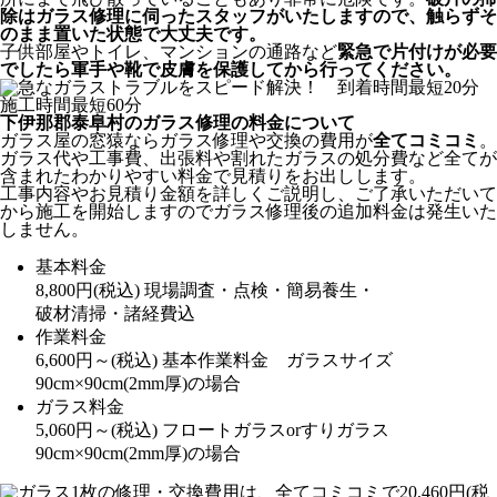
除はガラス修理に伺ったスタッフがいたしますので、触らずそ
のまま置いた状態で大丈夫です。
子供部屋やトイレ、マンションの通路など
緊急で片付けが必要
でしたら軍手や靴で皮膚を保護してから行ってください。
下伊那郡泰阜村のガラス修理の料金について
ガラス屋の窓猿ならガラス修理や交換の費用が
全てコミコミ
。
ガラス代や工事費、出張料や割れたガラスの処分費など全てが
含まれたわかりやすい料金で見積りをお出しします。
工事内容やお見積り金額を詳しくご説明し、ご了承いただいて
から施工を開始しますのでガラス修理後の追加料金は発生いた
しません。
基本料金
8,800
円
(税込)
現場調査・点検・簡易養生・
破材清掃・諸経費込
作業料金
6,600
円～
(税込)
基本作業料金 ガラスサイズ
90cm×90cm(2mm厚)の場合
ガラス料金
5,060
円～
(税込)
フロートガラスorすりガラス
90cm×90cm(2mm厚)の場合