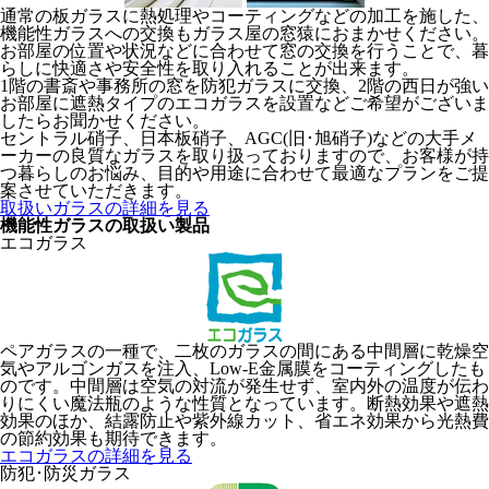
通常の板ガラスに熱処理やコーティングなどの加工を施した、
機能性ガラスへの交換もガラス屋の窓猿におまかせください。
お部屋の位置や状況などに合わせて窓の交換を行うことで、暮
らしに快適さや安全性を取り入れることが出来ます。
1階の書斎や事務所の窓を防犯ガラスに交換、2階の西日が強い
お部屋に遮熱タイプのエコガラスを設置などご希望がございま
したらお聞かせください。
セントラル硝子、日本板硝子、AGC(旧･旭硝子)などの大手メ
ーカーの良質なガラスを取り扱っておりますので、お客様が持
つ暮らしのお悩み、目的や用途に合わせて最適なプランをご提
案させていただきます。
取扱いガラスの詳細を見る
機能性ガラスの取扱い製品
エコガラス
ペアガラスの一種で、二枚のガラスの間にある中間層に乾燥空
気やアルゴンガスを注入、Low-E金属膜をコーティングしたも
のです。中間層は空気の対流が発生せず、室内外の温度が伝わ
りにくい魔法瓶のような性質となっています。断熱効果や遮熱
効果のほか、結露防止や紫外線カット、省エネ効果から光熱費
の節約効果も期待できます。
エコガラスの詳細を見る
防犯･防災ガラス