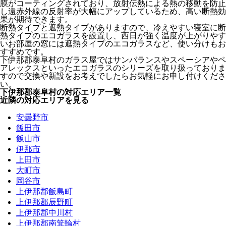
膜がコーティングされており、放射伝熱による熱の移動を防止
し遠赤外線の反射率が大幅にアップしているため、高い断熱効
果が期待できます。
断熱タイプと遮熱タイプがありますので、冷えやすい寝室に断
熱タイプのエコガラスを設置し、西日が強く温度が上がりやす
いお部屋の窓には遮熱タイプのエコガラスなど、使い分けもお
すすめです。
下伊那郡泰阜村のガラス屋ではサンバランスやスペーシアやペ
アレックスといったエコガラスのシリーズを取り扱っておりま
すので交換や新設をお考えでしたらお気軽にお申し付けくださ
い。
下伊那郡泰阜村の対応エリア一覧
近隣の対応エリアを見る
安曇野市
飯田市
飯山市
伊那市
上田市
大町市
岡谷市
上伊那郡飯島町
上伊那郡辰野町
上伊那郡中川村
上伊那郡南箕輪村