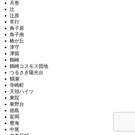
月形
辻
辻原
常行
角子原
角子南
椿が丘
津守
津留
鶴崎
鶴崎コスモス団地
つるさき陽光台
鶴瀬
寺崎町
天領ハイツ
東院
東野台
徳島
富岡
豊海
中尾