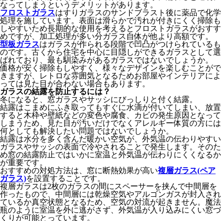
なってしまうというデメリットがあります。
フロストガラス
はすりガラスのサンドブラスト後に薬品で化学
処理を施しています。表面は滑らかで汚れが付きにくく掃除も
しやすいため長期的な使用を考えるとフロストガラスがおすす
めですが、加工処理が多い分ガラス自体が他より高額です。
型板ガラス
はガラスが作られる段階で凹凸がつけられているも
のです。古くから住宅を中心に目隠しができるガラスとして選
ばれており、最も馴染みがあるガラスではないでしょうか。
価格が安く掃除もしやすく、様々なデザインを楽しむことがで
きますが、レトロな雰囲気となるためお部屋やインテリアによ
っては見た目が合わない場合もあります。
ガラスの結露を防止するには？
冬になると、窓ガラスやサッシにびっしりと付く結露。
結露はこまめにふき取ってもすぐに水滴が付いてしまい、放置
すると木枠や壁紙などの変色や腐食、カビの発生原因となって
しまうため、見た目が汚いだけでなくアレルギー体質の方には
何としても解決したい問題ではないでしょうか。
結露は水分を多く含んだ暖かい空気が、外気温の伝わりやすい
ガラスやサッシの表面で冷やされることで発生します。そのた
め窓の結露防止ではいかに室温と外気温が伝わりにくくなるか
が重要です。
おすすめの対処方法は、窓に断熱効果が高い
複層ガラス(ペア
ガラス)
を設置することです。
複層ガラスは2枚のガラスの間にスペーサーを挟んで中間層を
作ったもので、中間層には乾燥空気やアルゴンガスが封入され
ているか真空状態となるため、空気の対流が起きません。魔法
瓶のように室温を外に逃がさず、外気温が入り込みにくい窓づ
くりが可能とっています。