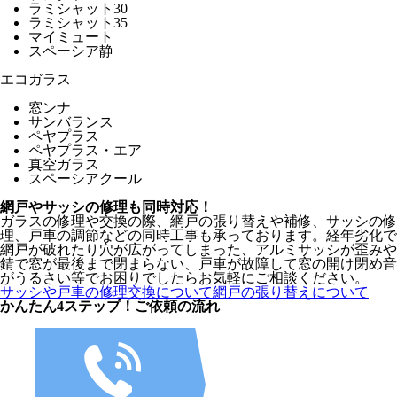
ラミシャット30
ラミシャット35
マイミュート
スペーシア静
エコガラス
窓ンナ
サンバランス
ペヤプラス
ペヤプラス・エア
真空ガラス
スペーシアクール
網戸やサッシの修理も同時対応！
ガラスの修理や交換の際、網戸の張り替えや補修、サッシの修
理、戸車の調節などの同時工事も承っております。経年劣化で
網戸が破れたり穴が広がってしまった、アルミサッシが歪みや
錆で窓が最後まで閉まらない、戸車が故障して窓の開け閉め音
がうるさい等でお困りでしたらお気軽にご相談ください。
サッシや戸車の修理交換について
網戸の張り替えについて
かんたん4ステップ！
ご依頼の流れ