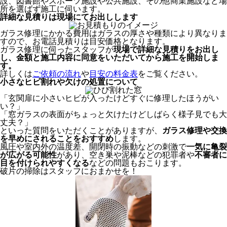
設、図書館やスポーツ施設や公共施設、その他商業施設など場
所を選ばず施工に伺います。
詳細な見積りは現場にてお出しします
ガラス修理にかかる費用はガラスの厚さや種類により異なりま
すので、お電話見積りは目安価格となります。
ガラス修理に伺ったスタッフが
現場で詳細な見積りをお出し
し、
金額と施工内容に同意をいただいてから
施工を開始しま
す。
詳しくは
ご依頼の流れ
や
目安の料金表
をご覧ください。
小さなヒビ割れや欠けの処置について
「玄関扉に小さいヒビが入ったけどすぐに修理したほうがい
い？」
「窓ガラスの表面がちょっと欠けたけどしばらく様子見でも大
丈夫？」
といった質問をいただくことがありますが、
ガラス修理や交換
を早めにされることをおすすめ
します。
風圧や室内外の温度差、開閉時の振動などの刺激で
一気に亀裂
が広がる可能性
があり、空き巣や泥棒などの犯罪者や
不審者に
目を付けられやすくなる
などの問題もおこります。
破片の掃除はスタッフにおまかせを！