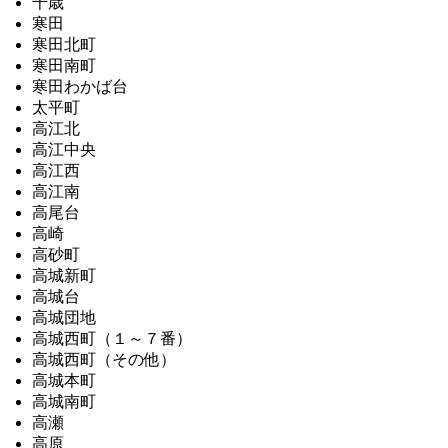
千歳
寒田
寒田北町
寒田南町
寒田わかば台
太平町
高江北
高江中央
高江西
高江南
高尾台
高崎
高砂町
高城新町
高城台
高城団地
高城西町（１～７番）
高城西町（その他）
高城本町
高城南町
高瀬
高原