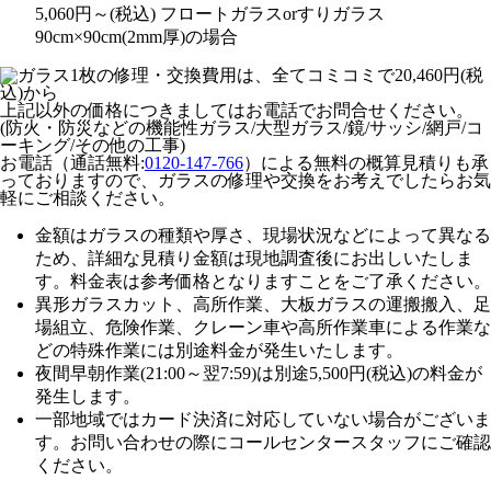
5,060
円～
(税込)
フロートガラスorすりガラス
90cm×90cm(2mm厚)の場合
上記以外の価格につきましてはお電話でお問合せください。
(防火・防災などの機能性ガラス/大型ガラス/鏡/サッシ/網戸/コ
ーキング/その他の工事)
お電話（通話無料:
0120-147-766
）による無料の概算見積りも承
っておりますので、ガラスの修理や交換をお考えでしたらお気
軽にご相談ください。
金額はガラスの種類や厚さ、現場状況などによって異なる
ため、
詳細な見積り金額は現地調査後にお出しいたしま
す。
料金表は参考価格となりますことをご了承ください。
異形ガラスカット、高所作業、大板ガラスの運搬搬入、足
場組立、危険作業、クレーン車や高所作業車による作業な
どの特殊作業には別途料金が発生いたします。
夜間早朝作業(21:00～翌7:59)は別途5,500円(税込)の料金が
発生します。
一部地域ではカード決済に対応していない場合がございま
す。お問い合わせの際にコールセンタースタッフにご確認
ください。