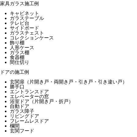
家具ガラス施工例
キャビネット
ガラステーブル
テレビ台
サイドボード
ガラスチェスト
コレクションケース
飾り棚
人形ケース
ガラス棚
食器棚
間仕切り
ドアの施工例
玄関扉（片開き戸・両開き戸・引き戸・引き違い戸）
勝手口
エントランスドア
エレベーターの窓
浴室ドア（片開き戸・折戸）
自動ドア
ガラス障子
リビングドア
フレームレスドア
欄間
玄関フード