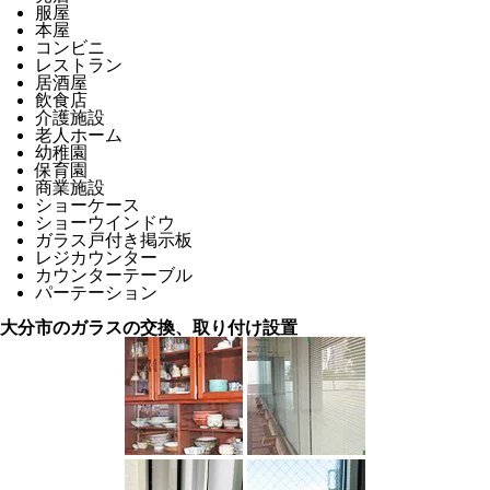
服屋
本屋
コンビニ
レストラン
居酒屋
飲食店
介護施設
老人ホーム
幼稚園
保育園
商業施設
ショーケース
ショーウインドウ
ガラス戸付き掲示板
レジカウンター
カウンターテーブル
パーテーション
大分市のガラスの交換、取り付け設置