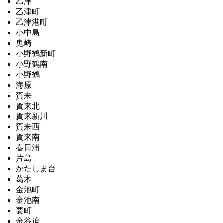
乙津
乙津町
乙津港町
小中島
鬼崎
小野鶴新町
小野鶴南
小野鶴
海原
賀来
賀来北
賀来新川
賀来西
賀来南
春日浦
片島
かたしま台
葛木
金池町
金池南
要町
金谷迫