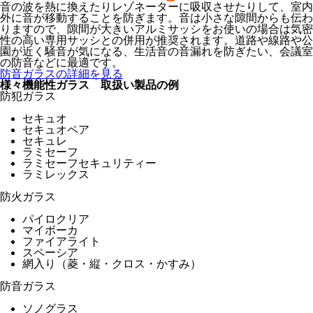
音の波を熱に換えたりレゾネーターに吸収させたりして、室内
外に音が移動することを防ぎます。音は小さな隙間からも伝わ
りますので、隙間が大きいアルミサッシをお使いの場合は気密
性の高い専用サッシとの併用が推奨されます。道路や線路や公
園が近く騒音が気になる、生活音の音漏れを防ぎたい、会議室
の防音などに最適です。
防音ガラスの詳細を見る
様々機能性ガラス 取扱い製品の例
防犯ガラス
セキュオ
セキュオペア
セキュレ
ラミセーフ
ラミセーフセキュリティー
ラミレックス
防火ガラス
パイロクリア
マイボーカ
ファイアライト
スペーシア
網入り（菱・縦・クロス・かすみ）
防音ガラス
ソノグラス