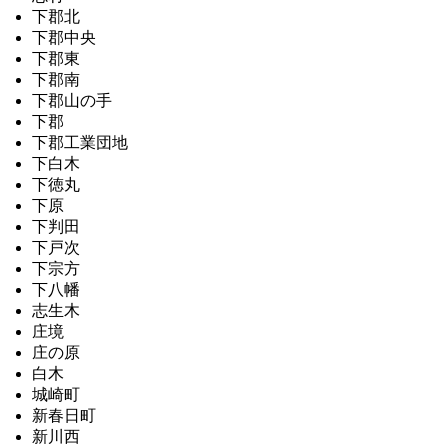
下郡北
下郡中央
下郡東
下郡南
下郡山の手
下郡
下郡工業団地
下白木
下徳丸
下原
下判田
下戸次
下宗方
下八幡
志生木
庄境
庄の原
白木
城崎町
新春日町
新川西