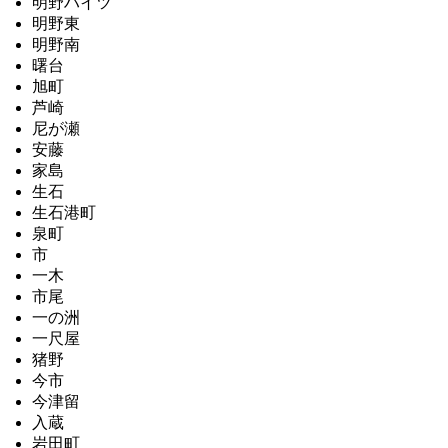
明野ハイツ
明野東
明野南
曙台
旭町
芦崎
尼が瀬
安藤
家島
生石
生石港町
泉町
市
一木
市尾
一の洲
一尺屋
猪野
今市
今津留
入蔵
岩田町