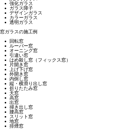
強化ガラス
ガラス障子
デザインガラス
カラーガラス
透明ガラス
窓ガラスの施工例
回転窓
ルーバー窓
オーニング窓
引違い窓
はめ殺し窓（フィックス窓）
片開き窓
上げ下げ窓
外開き窓
内倒し窓
縦・横滑り出し窓
折りたたみ窓
天窓
高窓
出窓
掃き出し窓
腰高窓
スリット窓
地窓
排煙窓