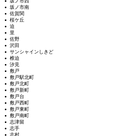
坂ノ市西
坂ノ市南
佐賀関
桜ケ丘
迫
里
佐野
沢田
サンシャインしきど
椎迫
汐見
敷戸
敷戸駅北町
敷戸北町
敷戸新町
敷戸台
敷戸西町
敷戸東町
敷戸南町
志津留
志手
志村