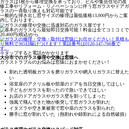
ガラスは1枚から修理交換を承っており、ビルや集合住宅の改
修工事やリフォーム・リノベーションに伴う窓ガラスやドアガ
ラスの一斉取り換えも対応可能です。
一般的な掃き出し窓サイズの修理は最低価格13,000円からご案
内しております。
※タップすると電話がかかります
大分市でのガラス修理や交換は窓猿へ
ガラストラブルのお悩みは窓猿におまかせください！
割れた透明板ガラスを磨りガラスや網入りガラスに替えた
い
浴室扉のアクリル板や部屋のドアを当日交換してほしい
子どもがガラスを割ったので急いできてほしい
お店のドアガラスやガラス壁を割ってしまった
強風で飛んできた物が衝突して窓ガラスが割れた
イタズラや空き巣被害で窓や扉のガラスを割られた
勝手に窓が割れていた（熱割れや錆割れによる自然破損）