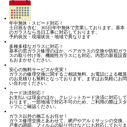
年中無休・スピード対応！
土日祝を含む、365日年中無休で営業しております。基本
のガラスなら当日工事に対応しております。
予約状況・現場状況・地域で異なります
多種多様なガラスに対応！
基本の窓ガラス修理のほか、ペアガラスの交換や防犯ガラ
スの取り付け等、機能性ガラスにも対応。内窓の新規設置
もおまかせください。
安心の無料サービスが充実！
ガラスの修理交換に関するご相談無料、お電話による概算
のお見積りも無料となっております。まずはお気軽にお問
い合わせください。
カード決済対応！
お支払いは現金のほか、クレジットカード決済に対応して
おります。一部地域で対応不可のため、ご利用の際はスタ
ッフにご確認ください。
ガラス以外の施工もお任せ！
ガラス修理交換とあわせて、網戸やアルミサッシの交換、
戸車の調節、フィルムの貼り付けなどにも対応しておりま