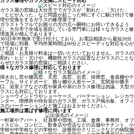
ガラス修理やガラス交換にスピード対応
ガラス屋の窓猿は大分市ででガラスが「割れた」「欠けた」
「ヒビが入った」など問題が起こった時にすぐに駆け付けて修
理や交換をするガラスの修理屋です。
ガラストラブルでお困りの方の元へ瞬時にお伺いできるよう
に、大分市で全域を巡回している専門車には様々なガラスと修
理道具が積んであります。
365日年中無休で受け付けしており、お電話相談から最短20分
で現場に到着、平均作業時間は60分とスピーディな対応を心が
けております。
ご相談・お見積り料金は一切いただいておりません。ガラスの
割れ・ヒビ・欠けや、機能性ガラスの設置などガラスのことな
らぜひガラス屋の窓猿にご相談ください。
様々なガラス修理に対応しております
掃き出し窓や腰高窓、天窓、高窓、出窓、排煙窓、食器棚やテ
ーブル、サイドボード、飾り棚や人形ケース、玄関扉や勝手
口、浴室ドアなどの窓や家具や扉のガラス修理は勿論、大型ガ
ラスにも対応しております。
ショーウインドウやショーケース、パーテーション、レジカウ
ンター、喫煙所や待合室のガラス壁、ガラス戸掲示板、オフィ
スのパーテーションなど施工はおまかせください。
施工場所は選ばず修理に伺います
一軒家やアパート、社員寮や団地、工場、倉庫、事務所、オフ
ィスビル、コンビニ、飲食店や売店などの店舗やテナント、小
学校や中学校などの学校や、診療所やクリニックなどの病院施