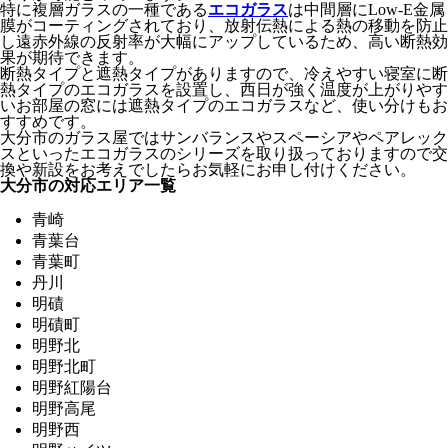
特に複層ガラスの一種である
エコガラス
は中間層にLow-E金属
膜がコーティングされており、放射伝熱による熱の移動を防止
し遠赤外線の反射率が大幅にアップしているため、高い断熱効
果が期待できます。
断熱タイプと遮熱タイプがありますので、冷えやすい寝室に断
熱タイプのエコガラスを設置し、西日が強く温度が上がりやす
いお部屋の窓には遮熱タイプのエコガラスなど、使い分けもお
すすめです。
大分市のガラス屋ではサンバランスやスペーシアやペアレック
スといったエコガラスのシリーズを取り扱っておりますので交
換や新設をお考えでしたらお気軽にお申し付けください。
大分市の対応エリア一覧
青崎
青葉台
青葉町
丹川
明磧
明磧町
明野北
明野北町
明野紅陽台
明野高尾
明野西