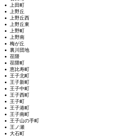
上田町
上野丘
上野丘西
上野丘東
上野町
上野南
梅が丘
裏川団地
荏隈
荏隈町
恵比寿町
王子北町
王子新町
王子中町
王子西町
王子町
王子港町
王子南町
王子山の手町
王ノ瀬
大石町