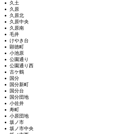
久土
久原
久原北
久原中央
久原南
毛井
けやき台
顕徳町
小池原
公園通り
公園通り西
古ケ鶴
国分
国分新町
国分台
国分団地
小佐井
寿町
小原団地
坂ノ市
坂ノ市中央