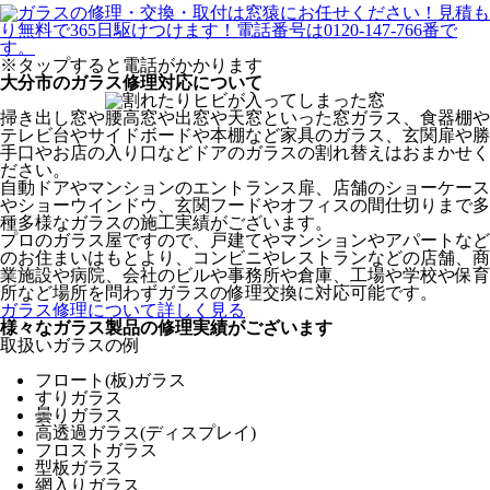
※タップすると電話がかかります
大分市のガラス修理対応について
掃き出し窓や腰高窓や出窓や天窓といった窓ガラス、食器棚や
テレビ台やサイドボードや本棚など家具のガラス、玄関扉や勝
手口やお店の入り口などドアのガラスの割れ替えはおまかせく
ださい。
自動ドアやマンションのエントランス扉、店舗のショーケース
やショーウインドウ、玄関フードやオフィスの間仕切りまで多
種多様なガラスの施工実績がございます。
プロのガラス屋ですので、戸建てやマンションやアパートなど
のお住まいはもとより、コンビニやレストランなどの店舗、商
業施設や病院、会社のビルや事務所や倉庫、工場や学校や保育
所など場所を問わずガラスの修理交換に対応可能です。
ガラス修理について詳しく見る
様々なガラス製品の修理実績がございます
取扱いガラスの例
フロート(板)ガラス
すりガラス
曇りガラス
高透過ガラス(ディスプレイ)
フロストガラス
型板ガラス
網入りガラス