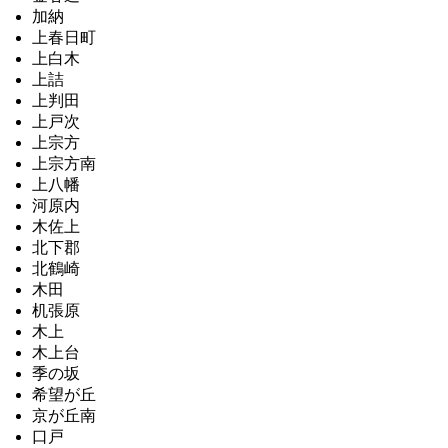
加納
上春日町
上白木
上詰
上判田
上戸次
上宗方
上宗方南
上八幡
河原内
木佐上
北下郡
北鶴崎
木田
机張原
木上
木上台
季の坂
希望が丘
京が丘南
口戸