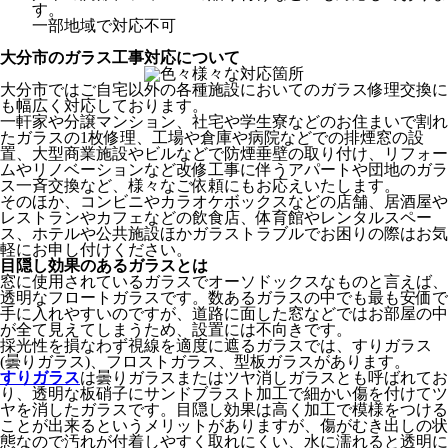
す。
一部地域で対応不可
大分市のガラス工事対応について
大分市ではご自宅以外の各種施設においてのガラス修理交換に
も幅広く対応しております。
一軒家や分譲マンション、社宅や学生寮などのお住まいで割れ
たガラスの1枚修理、工場や倉庫や病院などでの排煙窓の設
置、大型商業施設やビルなどで防煙垂壁の取り付け、リフォー
ムやリノベーションなど改修工事に伴うアパートや団地のガラ
ス一斉交換など、様々なご依頼にもお応えいたします。
そのほか、コンビニやカラオケボックスなどの店舗、居酒屋や
レストランやカフェなどの飲食店、体育館やレンタルスペー
ス、ホテルや公共施設ほかガラストラブルでお困りの際はお気
軽にお申し付けください。
目隠し効果のあるガラスとは
窓に使用されているガラスでオーソドックスなものと言えば、
透明なフロートガラスです。数あるガラスの中でも最も安価で
手に入れやすいのですが、道路に面した窓などではお部屋の中
が全て見えてしまうため、設置には不向きです。
採光性を損なわず視線を適度に遮るガラスでは、すりガラス
(曇りガラス)、フロストガラス、型板ガラスがあります。
すりガラス
は曇りガラスまたはツヤ消しガラスとも呼ばれてお
り、透明な板硝子にサンドブラスト加工で細かい傷を付けてツ
ヤを消したガラスです。目隠し効果は高く加工で模様をつける
ことが出来るというメリットがありますが、傷がむき出しの状
態なので汚れが付着しやすく取れにくい、水に濡れると透明に