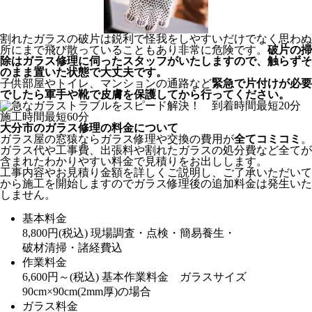
割れたガラスの破片は鋭利で怪我をしやすいだけでなく思わぬ
所にまで飛び散っていることもあり非常に危険です。
破片の掃
除はガラス修理に伺ったスタッフがいたしますので、触らずそ
のまま置いた状態で大丈夫です。
子供部屋やトイレ、マンションの通路など
緊急で片付けが必要
でしたら軍手や靴で皮膚を保護してから行ってください。
大分市のガラス修理の料金について
ガラス屋の窓猿ならガラス修理や交換の費用が
全てコミコミ
。
ガラス代や工事費、出張料や割れたガラスの処分費など全てが
含まれたわかりやすい料金で見積りをお出しします。
工事内容やお見積り金額を詳しくご説明し、ご了承いただいて
から施工を開始しますのでガラス修理後の追加料金は発生いた
しません。
基本料金
8,800
円
(税込)
現場調査・点検・簡易養生・
破材清掃・諸経費込
作業料金
6,600
円～
(税込)
基本作業料金 ガラスサイズ
90cm×90cm(2mm厚)の場合
ガラス料金