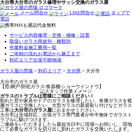
大分県大分市のガラス修理やサッシ交換のガラス屋
メール問合せ
LINE問合せ
タップで
電話
サービス内容
修理・交換・補修・設置
取扱いガラス
用途別・種類別
作業料金
施工費用一覧
ご依頼の流れ
お電話から施工まで
対応エリア
出張可能地域
ガラス屋の窓猿
>
対応エリア
>
大分県
>
大分市
大分市
のガラス屋
【窓/網戸/防犯ガラス/食器棚/ショーウインドウ】
ガラスのトラブルは窓猿にご相談ください！
割れた窓や家具やドアのガラスを修理したい、単層ガラスを複
層ガラスに交換したい、大型ガラスの新規取り付けなどガラス
工事は
大分市のガラス屋
におまかせください。
大分市は全域対応、出張ガラス専門業者が年中無休でガラスト
ラブルに駆けつけます。
ご連絡をいただきましたら最短当日中に現場へお伺いし、現地
にて必要なガラスを切り出し割れたガラスを交換いたします。