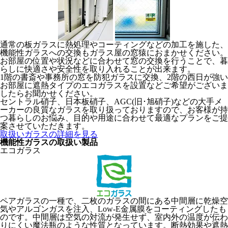
通常の板ガラスに熱処理やコーティングなどの加工を施した、
機能性ガラスへの交換もガラス屋の窓猿におまかせください。
お部屋の位置や状況などに合わせて窓の交換を行うことで、暮
らしに快適さや安全性を取り入れることが出来ます。
1階の書斎や事務所の窓を防犯ガラスに交換、2階の西日が強い
お部屋に遮熱タイプのエコガラスを設置などご希望がございま
したらお聞かせください。
セントラル硝子、日本板硝子、AGC(旧･旭硝子)などの大手メ
ーカーの良質なガラスを取り扱っておりますので、お客様が持
つ暮らしのお悩み、目的や用途に合わせて最適なプランをご提
案させていただきます。
取扱いガラスの詳細を見る
機能性ガラスの取扱い製品
エコガラス
ペアガラスの一種で、二枚のガラスの間にある中間層に乾燥空
気やアルゴンガスを注入、Low-E金属膜をコーティングしたも
のです。中間層は空気の対流が発生せず、室内外の温度が伝わ
りにくい魔法瓶のような性質となっています。断熱効果や遮熱