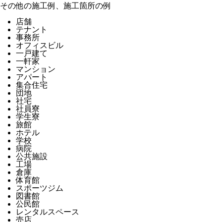
その他の施工例、施工箇所の例
店舗
テナント
事務所
オフィスビル
一戸建て
一軒家
マンション
アパート
集合住宅
団地
社宅
社員寮
学生寮
旅館
ホテル
学校
病院
公共施設
工場
倉庫
体育館
スポーツジム
図書館
公民館
レンタルスペース
売店