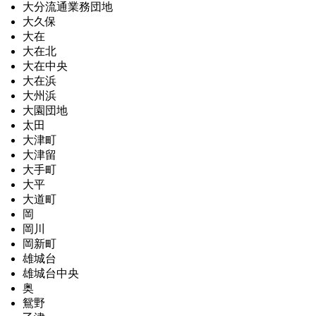
大分流通業務団地
大久保
大在
大在北
大在中央
大在浜
大州浜
大園団地
太田
大津町
大津留
大手町
大平
大道町
岡
岡川
岡新町
雄城台
雄城台中央
奥
鴛野