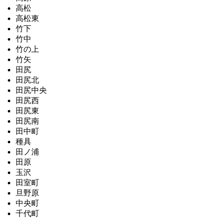
高松
高松東
竹下
竹中
竹の上
竹矢
田尻
田尻北
田尻中央
田尻西
田尻東
田尻南
田中町
種具
田ノ浦
田原
玉沢
田室町
旦野原
中央町
千代町