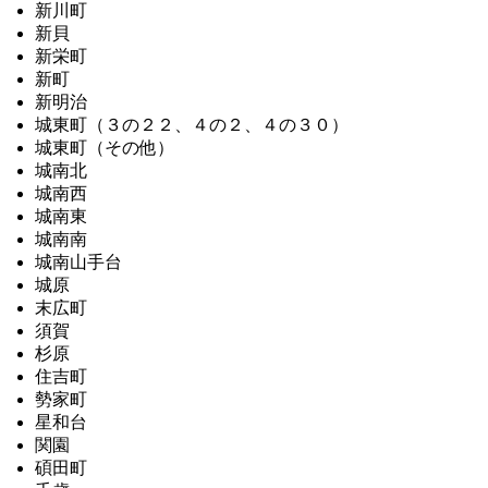
新川町
新貝
新栄町
新町
新明治
城東町（３の２２、４の２、４の３０）
城東町（その他）
城南北
城南西
城南東
城南南
城南山手台
城原
末広町
須賀
杉原
住吉町
勢家町
星和台
関園
碩田町