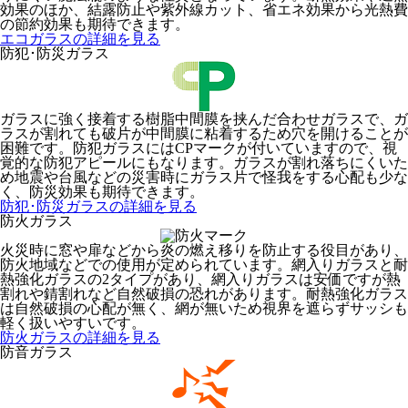
効果のほか、結露防止や紫外線カット、省エネ効果から光熱費
の節約効果も期待できます。
エコガラスの詳細を見る
防犯･防災ガラス
ガラスに強く接着する樹脂中間膜を挟んだ合わせガラスで、ガ
ラスが割れても破片が中間膜に粘着するため穴を開けることが
困難です。防犯ガラスにはCPマークが付いていますので、視
覚的な防犯アピールにもなります。ガラスが割れ落ちにくいた
め地震や台風などの災害時にガラス片で怪我をする心配も少な
く、防災効果も期待できます。
防犯･防災ガラスの詳細を見る
防火ガラス
火災時に窓や扉などから炎の燃え移りを防止する役目があり、
防火地域などでの使用が定められています。網入りガラスと耐
熱強化ガラスの2タイプがあり、網入りガラスは安価ですが熱
割れや錆割れなど自然破損の恐れがあります。耐熱強化ガラス
は自然破損の心配が無く、網が無いため視界を遮らずサッシも
軽く扱いやすいです。
防火ガラスの詳細を見る
防音ガラス