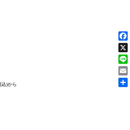
Faceb
X
Line
Email
共
有