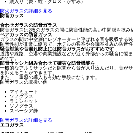
網入り（菱・縦・クロス・かすみ）
防火ガラスの詳細を見る
防音ガラス
合わせガラスの防音ガラス
防音ガラスは2枚のガラスの間に防音性能の高い中間膜を挟み
ペアガラスの防音ガラス
ガラスの間の中空層にレゾネーターと呼ばれる音を吸収する装
防音性能が非常に優秀で、ホテルの客室や会議室並みの防音性
騒音対策や音漏れ防止には防音ガラスがおすすめです
道路や線路、空港や商業施設などが近く外部からの騒音に悩ま
めです。
防音サッシと組み合わせて確実な防音機能を
一般的なアルミサッシだと隙間から音が入り込んだり、音がサ
を抑えることができます。
また、二重窓の導入も有効な手段になります。
防音ガラスの取扱い例
マイミュート
ソノグラス
ラミシャット
ソノグラス
スペーシア静
防音ガラスの詳細を見る
エコガラス