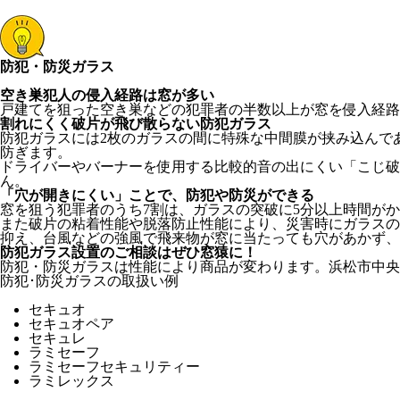
防犯・防災ガラス
空き巣犯人の侵入経路は窓が多い
戸建てを狙った空き巣などの犯罪者の半数以上が窓を侵入経路
割れにくく破片が飛び散らない防犯ガラス
防犯ガラスには2枚のガラスの間に特殊な中間膜が挟み込んで
防ぎます。
ドライバーやバーナーを使用する比較的音の出にくい「こじ
ん。
「穴が開きにくい」ことで、防犯や防災ができる
窓を狙う犯罪者のうち7割は、ガラスの突破に5分以上時間が
また破片の粘着性能や脱落防止性能により、災害時にガラスの
抑え、台風などの強風で飛来物が窓に当たっても穴があかず、
防犯ガラス設置のご相談はぜひ窓猿に！
防犯・防災ガラスは性能により商品が変わります。浜松市中央
防犯･防災ガラスの取扱い例
セキュオ
セキュオペア
セキュレ
ラミセーフ
ラミセーフセキュリティー
ラミレックス