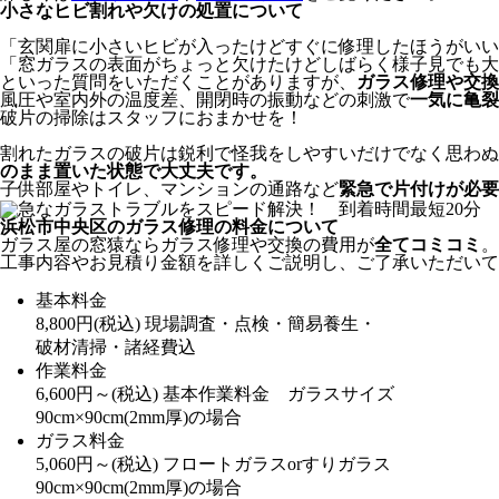
小さなヒビ割れや欠けの処置について
「玄関扉に小さいヒビが入ったけどすぐに修理したほうがいい
「窓ガラスの表面がちょっと欠けたけどしばらく様子見でも大
といった質問をいただくことがありますが、
ガラス修理や交換
風圧や室内外の温度差、開閉時の振動などの刺激で
一気に亀裂
破片の掃除はスタッフにおまかせを！
割れたガラスの破片は鋭利で怪我をしやすいだけでなく思わぬ
のまま置いた状態で大丈夫です。
子供部屋やトイレ、マンションの通路など
緊急で片付けが必要
浜松市中央区のガラス修理の料金について
ガラス屋の窓猿ならガラス修理や交換の費用が
全てコミコミ
。
工事内容やお見積り金額を詳しくご説明し、ご了承いただいて
基本料金
8,800
円
(税込)
現場調査・点検・簡易養生・
破材清掃・諸経費込
作業料金
6,600
円～
(税込)
基本作業料金 ガラスサイズ
90cm×90cm(2mm厚)の場合
ガラス料金
5,060
円～
(税込)
フロートガラスorすりガラス
90cm×90cm(2mm厚)の場合