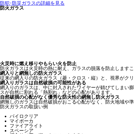
防犯･防災ガラスの詳細を見る
防火ガラス
火災時に燃え移りやもらい火を防止
防火ガラスは火災時の熱に耐え、ガラスの脱落を防止しますこ
網入りと網無しの防火ガラス
従来の網入りの防火ガラス（菱・クロス・縦）と、視界がクリ
網入りガラスは自然破損の可能性がある
網入りのガラスは、中に封入されたワイヤーが錆びてしまい膨
スが自然に割れる「熱割れ」などの心配があります。
自然破損の心配がなく優秀な防火性の網無し防火ガラス
網無しのガラスは自然破損がおこる心配がなく、防火地域や準
防火ガラスの取扱い例
パイロクリア
マイボーカ
ファイアライト
スペーシア