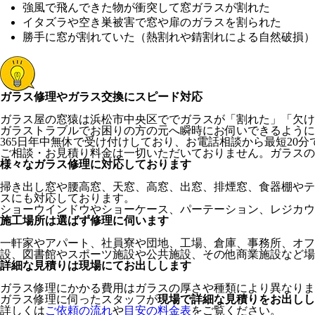
強風で飛んできた物が衝突して窓ガラスが割れた
イタズラや空き巣被害で窓や扉のガラスを割られた
勝手に窓が割れていた（熱割れや錆割れによる自然破損）
ガラス修理やガラス交換にスピード対応
ガラス屋の窓猿は浜松市中央区ででガラスが「割れた」「欠け
ガラストラブルでお困りの方の元へ瞬時にお伺いできるように
365日年中無休で受け付けしており、お電話相談から最短20
ご相談・お見積り料金は一切いただいておりません。ガラスの
様々なガラス修理に対応しております
掃き出し窓や腰高窓、天窓、高窓、出窓、排煙窓、食器棚やテ
スにも対応しております。
ショーウインドウやショーケース、パーテーション、レジカウ
施工場所は選ばず修理に伺います
一軒家やアパート、社員寮や団地、工場、倉庫、事務所、オフ
設、図書館やスポーツ施設や公共施設、その他商業施設など場
詳細な見積りは現場にてお出しします
ガラス修理にかかる費用はガラスの厚さや種類により異なりま
ガラス修理に伺ったスタッフが
現場で詳細な見積りをお出しし
詳しくは
ご依頼の流れ
や
目安の料金表
をご覧ください。