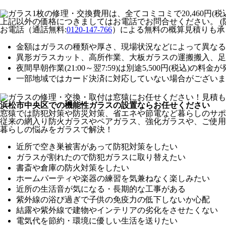
上記以外の価格につきましてはお電話でお問合せください。
(
お電話（通話無料:
0120-147-766
）による無料の概算見積りも承
金額はガラスの種類や厚さ、現場状況などによって異なる
異形ガラスカット、高所作業、大板ガラスの運搬搬入、足
夜間早朝作業(21:00～翌7:59)は別途5,500円(税込)の料
一部地域ではカード決済に対応していない場合がございま
浜松市中央区での機能性ガラスの設置ならお任せください
窓猿では防犯対策や防災対策、省エネや節電など暮らしのサポ
従来の網入り防火ガラスやペアガラス、強化ガラスや、ご使用
暮らしの悩みをガラスで解決！
近所で空き巣被害があって防犯対策をしたい
ガラスが割れたので防犯ガラスに取り替えたい
書斎や倉庫の防火対策をしたい
ホームパーティや楽器の練習を気兼ねなく楽しみたい
近所の生活音が気になる・長期的な工事がある
紫外線の浴び過ぎで子供の免疫力の低下しないか心配
結露や紫外線で建物やインテリアの劣化をさせたくない
電気代を節約・環境に優しい生活を送りたい