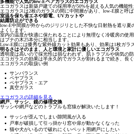
多機能で人気のlow-Eペアガラスのエコガラス
エコガラスは新築戸建ての採用率が50%を超える人気の機能
エコガラスは2枚のガラスの間に中間層があり、low-E膜と
室温を保ち省エネや節電、UVカットや
結露防止ができる
low-E中間膜が外からのジリジリとした不快な日射熱を遮
よくします。
室内の温度が快適に保たれることにより無理なく冷暖房の使用
はブナの木25本分に相当します。
Low-E膜には優秀な紫外線カット効果もあり、効果は1枚ガラ
明るさはそのまま、人と環境と家計に優しいエコガラス
透明度は高いので採光性は損なわれず、肌トラブルや病気の防
エコガラスの効果は半永久的でガラスが割れるまで続き、長く
エコガラスの取扱い例
サンバランス
ペヤプラス
ペヤプラス・エア
真空ガラス
エコガラスの詳細を見る
網戸、サッシ、鏡の修理交換
サッシや網戸などのトラブルも窓猿が解決いたします！
サッシが歪んでしまい隙間風が入る
戸車が破損して引っ掛かり窓や扉が動かなくなった
猫や犬がいるので破れにくいペット用網戸にしたい