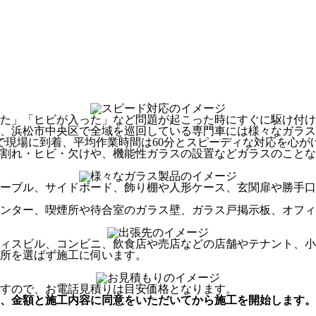
た」「ヒビが入った」など問題が起こった時にすぐに駆け付け
、浜松市中央区で全域を巡回している専門車には様々なガラス
分で現場に到着、平均作業時間は60分とスピーディな対応を心が
割れ・ヒビ・欠けや、機能性ガラスの設置などガラスのことな
ーブル、サイドボード、飾り棚や人形ケース、玄関扉や勝手口
ンター、喫煙所や待合室のガラス壁、ガラス戸掲示板、オフィ
ィスビル、コンビニ、飲食店や売店などの店舗やテナント、小
所を選ばず施工に伺います。
すので、お電話見積りは目安価格となります。
、
金額と施工内容に同意をいただいてから
施工を開始します。