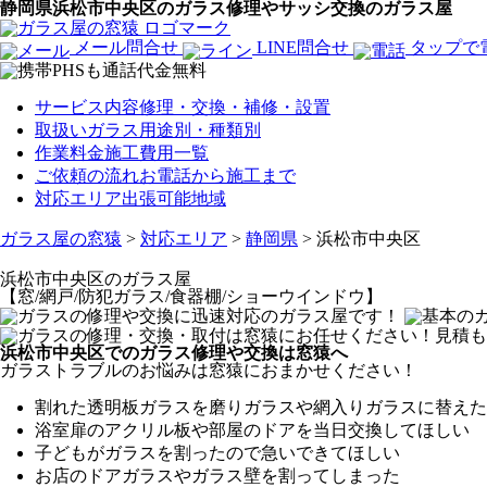
静岡県浜松市中央区のガラス修理やサッシ交換のガラス屋
メール問合せ
LINE問合せ
タップで
サービス内容
修理・交換・補修・設置
取扱いガラス
用途別・種類別
作業料金
施工費用一覧
ご依頼の流れ
お電話から施工まで
対応エリア
出張可能地域
ガラス屋の窓猿
>
対応エリア
>
静岡県
>
浜松市中央区
浜松市中央区
のガラス屋
【窓/網戸/防犯ガラス/食器棚/ショーウインドウ】
浜松市中央区でのガラス修理や交換は窓猿へ
ガラストラブルのお悩みは窓猿におまかせください！
割れた透明板ガラスを磨りガラスや網入りガラスに替えた
浴室扉のアクリル板や部屋のドアを当日交換してほしい
子どもがガラスを割ったので急いできてほしい
お店のドアガラスやガラス壁を割ってしまった