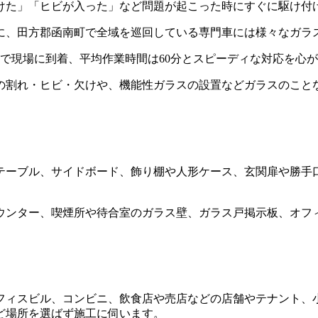
けた」「ヒビが入った」など問題が起こった時にすぐに駆け付
に、田方郡函南町で全域を巡回している専門車には様々なガラ
分で現場に到着、平均作業時間は60分とスピーディな対応を心
の割れ・ヒビ・欠けや、機能性ガラスの設置などガラスのこと
テーブル、サイドボード、飾り棚や人形ケース、玄関扉や勝手
ウンター、喫煙所や待合室のガラス壁、ガラス戸掲示板、オフ
フィスビル、コンビニ、飲食店や売店などの店舗やテナント、
ど場所を選ばず施工に伺います。