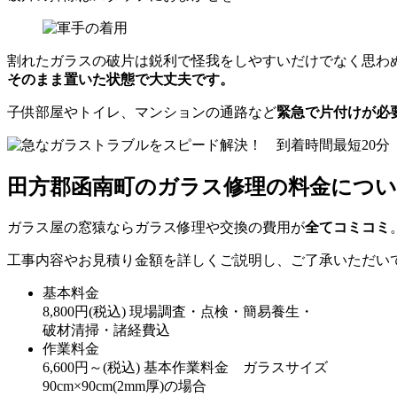
割れたガラスの破片は鋭利で怪我をしやすいだけでなく思わ
そのまま置いた状態で大丈夫です。
子供部屋やトイレ、マンションの通路など
緊急で片付けが必
田方郡函南町のガラス修理の料金につ
ガラス屋の窓猿ならガラス修理や交換の費用が
全てコミコミ
工事内容やお見積り金額を詳しくご説明し、ご了承いただい
基本料金
8,800
円
(税込)
現場調査・点検・簡易養生・
破材清掃・諸経費込
作業料金
6,600
円～
(税込)
基本作業料金 ガラスサイズ
90cm×90cm(2mm厚)の場合