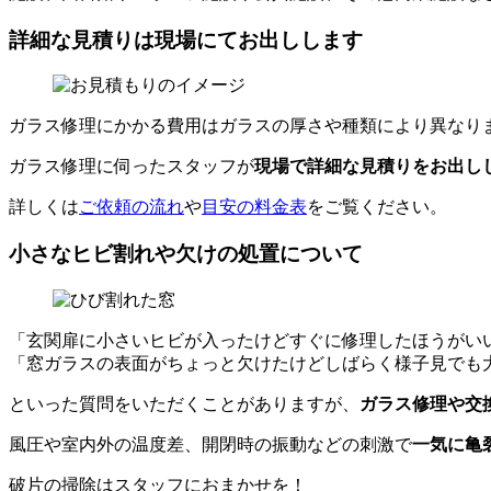
詳細な見積りは現場にてお出しします
ガラス修理にかかる費用はガラスの厚さや種類により異なり
ガラス修理に伺ったスタッフが
現場で詳細な見積りをお出し
詳しくは
ご依頼の流れ
や
目安の料金表
をご覧ください。
小さなヒビ割れや欠けの処置について
「玄関扉に小さいヒビが入ったけどすぐに修理したほうがい
「窓ガラスの表面がちょっと欠けたけどしばらく様子見でも
といった質問をいただくことがありますが、
ガラス修理や交
風圧や室内外の温度差、開閉時の振動などの刺激で
一気に亀
破片の掃除はスタッフにおまかせを！