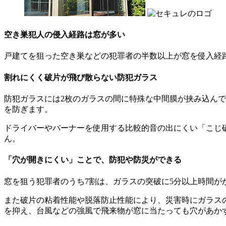
空き巣犯人の侵入経路は窓が多い
戸建てを狙った空き巣などの犯罪者の半数以上が窓を侵入経
割れにくく破片が飛び散らない防犯ガラス
防犯ガラスには2枚のガラスの間に特殊な中間膜が挟み込ん
を防ぎます。
ドライバーやバーナーを使用する比較的音の出にくい「こじ
ん。
「穴が開きにくい」ことで、防犯や防災ができる
窓を狙う犯罪者のうち7割は、ガラスの突破に5分以上時間
また破片の粘着性能や脱落防止性能により、災害時にガラス
を抑え、台風などの強風で飛来物が窓に当たっても穴があか