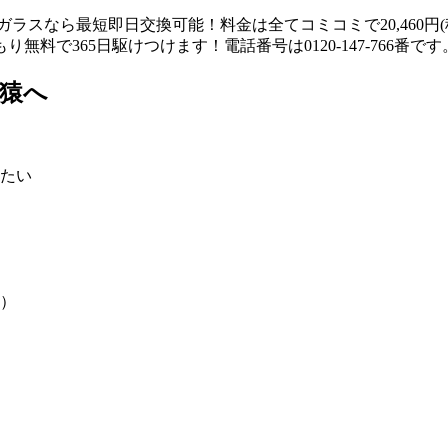
猿へ
たい
）