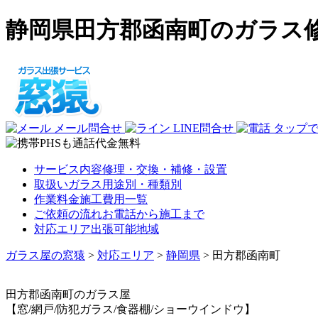
静岡県田方郡函南町のガラス
メール問合せ
LINE問合せ
タップ
サービス内容
修理・交換・補修・設置
取扱いガラス
用途別・種類別
作業料金
施工費用一覧
ご依頼の流れ
お電話から施工まで
対応エリア
出張可能地域
ガラス屋の窓猿
>
対応エリア
>
静岡県
>
田方郡函南町
田方郡函南町
のガラス屋
【窓/網戸/防犯ガラス/食器棚/ショーウインドウ】