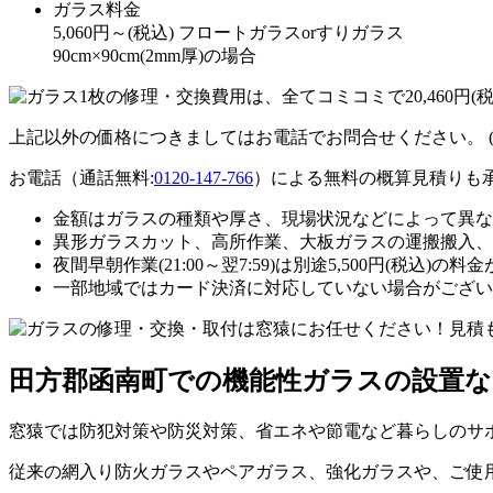
ガラス料金
5,060
円～
(税込)
フロートガラスorすりガラス
90cm×90cm(2mm厚)の場合
上記以外の価格につきましてはお電話でお問合せください。
お電話（通話無料:
0120-147-766
）による無料の概算見積りも
金額はガラスの種類や厚さ、現場状況などによって異な
異形ガラスカット、高所作業、大板ガラスの運搬搬入、
夜間早朝作業(21:00～翌7:59)は別途5,500円(税込)の
一部地域ではカード決済に対応していない場合がござい
田方郡函南町での機能性ガラスの設置
窓猿では防犯対策や防災対策、省エネや節電など暮らしのサ
従来の網入り防火ガラスやペアガラス、強化ガラスや、ご使