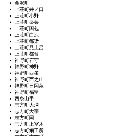
金沢町
上荘町井ノ口
上荘町小野
上荘町薬栗
上荘町国包
上荘町白沢
上荘町都染
上荘町見土呂
上荘町都台
神野町石守
神野町神野
神野町西条
神野町西之山
神野町日岡苑
神野町福留
西条山手
志方町大澤
志方町大宗
志方町岡
志方町上冨木
志方町細工所