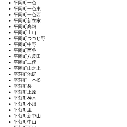
平岡町一色
平岡町一色東
平岡町一色西
平岡町新在家
平岡町高畑
平岡町土山
平岡町つつじ野
平岡町中野
平岡町西谷
平岡町八反田
平岡町二俣
平岡町山之上
平荘町池尻
平荘町一本松
平荘町磐
平荘町上原
平荘町神木
平荘町小畑
平荘町里
平荘町新中山
平荘町中山