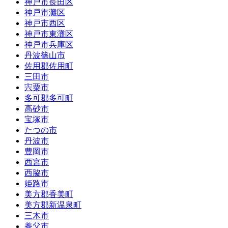
神戸市長田区
神戸市灘区
神戸市西区
神戸市東灘区
神戸市兵庫区
丹波篠山市
佐用郡佐用町
三田市
宍粟市
多可郡多可町
高砂市
宝塚市
たつの市
丹波市
豊岡市
西宮市
西脇市
姫路市
美方郡香美町
美方郡新温泉町
三木市
養父市