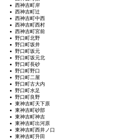
西神吉町岸
西神吉町辻
西神吉町中西
西神吉町西村
西神吉町宮前
野口町北野
野口町坂井
野口町坂元
野口町坂元北
野口町長砂
野口町野口
野口町二屋
野口町古大内
野口町水足
野口町良野
東神吉町天下原
東神吉町砂部
東神吉町神吉
東神吉町出河原
東神吉町西井ノ口
東神吉町升田