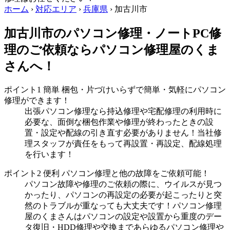
ホーム
›
対応エリア
›
兵庫県
›
加古川市
加古川市のパソコン修理・ノートPC修
理のご依頼ならパソコン修理屋のくま
さんへ！
ポイント1
簡単
梱包・片づけいらずで簡単・気軽にパソコン
修理ができます！
出張パソコン修理なら持込修理や宅配修理の利用時に
必要な、面倒な梱包作業や修理が終わったときの設
置・設定や配線の引き直す必要がありません！当社修
理スタッフが責任をもって再設置・再設定、配線処理
を行います！
ポイント2
便利
パソコン修理と他の故障をご依頼可能！
パソコン故障や修理のご依頼の際に、ウイルスが見つ
かったり、パソコンの再設定の必要が起こったりと突
然のトラブルが重なっても大丈夫です！パソコン修理
屋のくまさんはパソコンの設定や設置から重度のデー
タ復旧・HDD修理や交換まであらゆるパソコン修理や