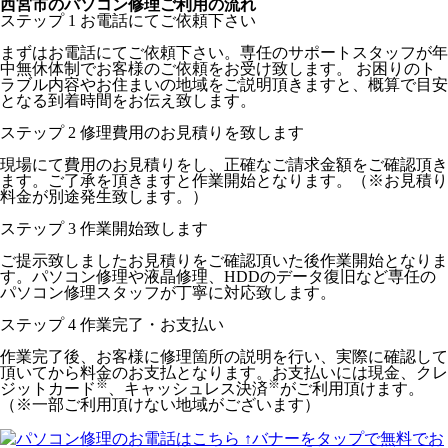
西宮市のパソコン修理ご利用の流れ
ステップ
1
お電話にてご依頼下さい
まずはお電話にてご依頼下さい。専任のサポートスタッフが年
中無休体制でお客様のご依頼をお受け致します。 お困りのト
ラブル内容やお住まいの地域をご説明頂きますと、概算で目安
となる到着時間をお伝え致します。
ステップ
2
修理費用のお見積りを致します
現場にて費用のお見積りをし、正確なご請求金額をご確認頂き
ます。ご了承を頂きますと作業開始となります。（※お見積り
料金が別途発生致します。）
ステップ
3
作業開始致します
ご提示致しましたお見積りをご確認頂いた後作業開始となりま
す。パソコン修理や液晶修理、HDDのデータ復旧など専任の
パソコン修理スタッフが丁寧に対応致します。
ステップ
4
作業完了・お支払い
作業完了後、お客様に修理箇所の説明を行い、実際に確認して
頂いてから料金のお支払となります。お支払いには現金、クレ
※
※
ジットカード
、キャッシュレス決済
がご利用頂けます。
（※一部ご利用頂けない地域がございます）
↑バナーをタップで無料でお