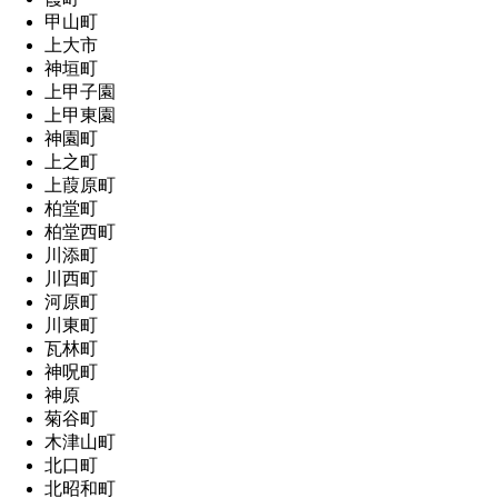
甲山町
上大市
神垣町
上甲子園
上甲東園
神園町
上之町
上葭原町
柏堂町
柏堂西町
川添町
川西町
河原町
川東町
瓦林町
神呪町
神原
菊谷町
木津山町
北口町
北昭和町