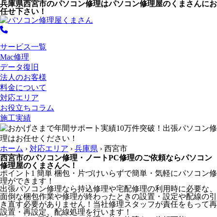
兵庫県西宮市のパソコン修理はパソコン修理屋のくまさんにお
任せ下さい！
サービス一覧
Mac修理
データ復旧
法人のお客様
料金について
対応エリア
お役立ちコラム
施工実績
ホーム
›
対応エリア
›
兵庫県
›
西宮市
西宮市のパソコン修理・ノートPC修理のご依頼ならパソコン
修理屋のくまさんへ！
ポイント1
簡単
梱包・片づけいらずで簡単・気軽にパソコン修
理ができます！
出張パソコン修理なら持込修理や宅配修理の利用時に必要な、
面倒な梱包作業や修理が終わったときの設置・設定や配線の引
き直す必要がありません！当社修理スタッフが責任をもって再
設置・再設定、配線処理を行います！