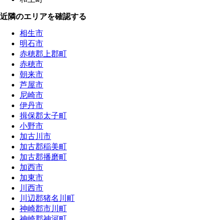
近隣のエリアを確認する
相生市
明石市
赤穂郡上郡町
赤穂市
朝来市
芦屋市
尼崎市
伊丹市
揖保郡太子町
小野市
加古川市
加古郡稲美町
加古郡播磨町
加西市
加東市
川西市
川辺郡猪名川町
神崎郡市川町
神崎郡神河町