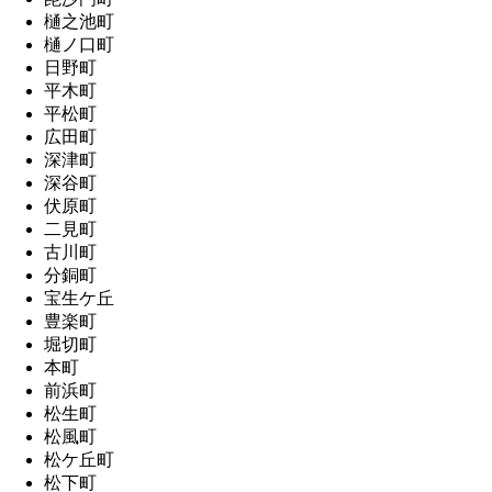
樋之池町
樋ノ口町
日野町
平木町
平松町
広田町
深津町
深谷町
伏原町
二見町
古川町
分銅町
宝生ケ丘
豊楽町
堀切町
本町
前浜町
松生町
松風町
松ケ丘町
松下町