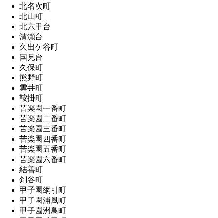
北名次町
北山町
北六甲台
清瀬台
久出ケ谷町
国見台
久保町
熊野町
雲井町
鞍掛町
苦楽園一番町
苦楽園二番町
苦楽園三番町
苦楽園四番町
苦楽園五番町
苦楽園六番町
結善町
剣谷町
甲子園網引町
甲子園浦風町
甲子園洲鳥町