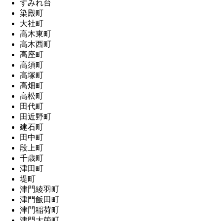
すみれ台
染殿町
大社町
高木東町
高木西町
高座町
高須町
高塚町
高畑町
高松町
田代町
田近野町
建石町
田中町
段上町
千歳町
津田町
堤町
津門綾羽町
津門飯田町
津門稲荷町
津門大箇町