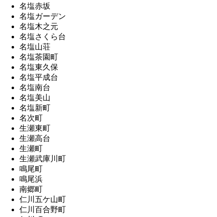
名塩赤坂
名塩ガーデン
名塩木之元
名塩さくら台
名塩山荘
名塩茶園町
名塩東久保
名塩平成台
名塩南台
名塩美山
名塩新町
名次町
生瀬東町
生瀬高台
生瀬町
生瀬武庫川町
鳴尾町
鳴尾浜
南郷町
仁川五ケ山町
仁川百合野町