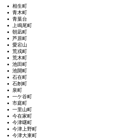
相生町
青木町
青葉台
上鳴尾町
朝凪町
芦原町
愛宕山
荒戎町
荒木町
池田町
池開町
石在町
石刎町
泉町
一ケ谷町
市庭町
一里山町
今在家町
今津曙町
今津上野町
今津大東町