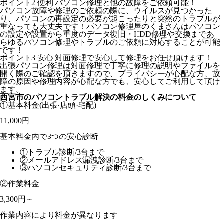
ポイント2
便利
パソコン修理と他の故障をご依頼可能！
パソコン故障や修理のご依頼の際に、ウイルスが見つかった
り、パソコンの再設定の必要が起こったりと突然のトラブルが
重なっても大丈夫です！パソコン修理屋のくまさんはパソコン
の設定や設置から重度のデータ復旧・HDD修理や交換まであ
らゆるパソコン修理やトラブルのご依頼に対応することが可能
です！
ポイント3
安心
対面修理で安心して修理をお任せ頂けます！
出張パソコン修理は対面修理で丁寧に修理の説明やファイルを
開く際のご確認を頂きますので、プライバシーが心配な方、故
障の原因や修理内容が心配な方でも、安心してご利用して頂け
ます。
西宮市のパソコントラブル解決の料金のしくみについて
①基本料金
(出張·店頭·宅配)
11,000円
基本料金内で3つの安心診断
①トラブル診断/3台まで
②メールアドレス漏洩診断/3台まで
③パソコンセキュリティ診断/3台まで
②作業料金
3,300円～
作業内容により料金が異なります