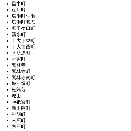
里中町
産所町
塩瀬町生瀬
塩瀬町名塩
獅子ケ口町
清水町
下大市東町
下大市西町
下葭原町
社家町
鷲林寺
鷲林寺町
鷲林寺南町
城ケ堀町
松籟荘
城山
神祇官町
新甲陽町
神明町
末広町
角石町