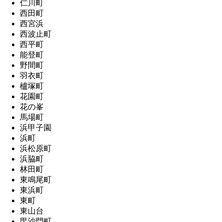
仁川町
西田町
西宮浜
西波止町
西平町
能登町
野間町
羽衣町
櫨塚町
花園町
花の峯
馬場町
浜甲子園
浜町
浜松原町
浜脇町
林田町
東鳴尾町
東浜町
東町
東山台
毘沙門町