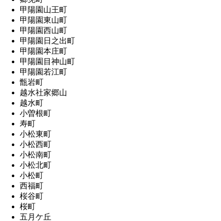
甲陽園山王町
甲陽園東山町
甲陽園西山町
甲陽園日之出町
甲陽園本庄町
甲陽園目神山町
甲陽園若江町
甑岩町
越水社家郷山
越水町
小曽根町
寿町
小松東町
小松西町
小松南町
小松北町
小松町
西福町
桜谷町
桜町
五月ケ丘