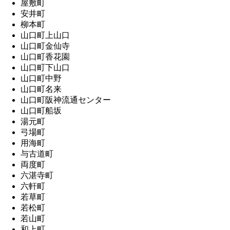
屋敷町
安井町
柳本町
山口町上山口
山口町金仙寺
山口町香花園
山口町下山口
山口町中野
山口町名来
山口町阪神流通センター
山口町船坂
湯元町
弓場町
用海町
与古道町
両度町
六湛寺町
六軒町
若草町
若松町
若山町
和上町