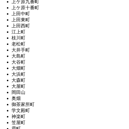
上ケ原九番町
上ケ原十番町
上田中町
上田東町
上田西町
江上町
枝川町
老松町
大井手町
大島町
大谷町
大畑町
大浜町
大森町
大屋町
岡田山
奥畑
御茶家所町
学文殿町
神楽町
笠屋町
霞町