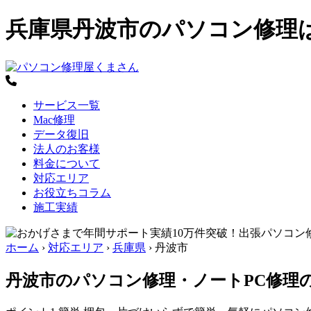
兵庫県丹波市のパソコン修理
サービス一覧
Mac修理
データ復旧
法人のお客様
料金について
対応エリア
お役立ちコラム
施工実績
ホーム
›
対応エリア
›
兵庫県
›
丹波市
丹波市のパソコン修理・ノートPC修理