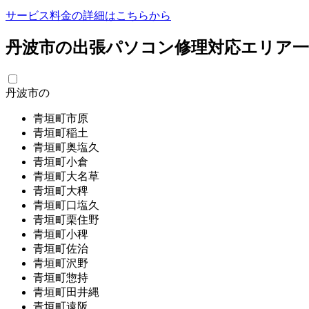
サービス料金の詳細はこちらから
丹波市の出張パソコン修理対応エリア一
丹波市の
青垣町市原
青垣町稲土
青垣町奥塩久
青垣町小倉
青垣町大名草
青垣町大稗
青垣町口塩久
青垣町栗住野
青垣町小稗
青垣町佐治
青垣町沢野
青垣町惣持
青垣町田井縄
青垣町遠阪