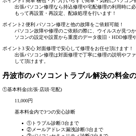
ポイント1
簡単
梱包・片づけいらずで簡単・気軽にパソコン
出張パソコン修理なら持込修理や宅配修理の利用時に必
もって再設置・再設定、配線処理を行います！
ポイント2
便利
パソコン修理と他の故障をご依頼可能！
パソコン故障や修理のご依頼の際に、ウイルスが見つか
ソコンの設定や設置から重度のデータ復旧・HDD修理
ポイント3
安心
対面修理で安心して修理をお任せ頂けます！
出張パソコン修理は対面修理で丁寧に修理の説明やファ
して頂けます。
丹波市のパソコントラブル解決の料金
①基本料金
(出張·店頭·宅配)
11,000円
基本料金内で3つの安心診断
①トラブル診断/3台まで
②メールアドレス漏洩診断/3台まで
③パソコンセキュリティ診断/3台まで