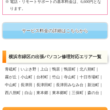
電話・リモートサポートの基本料金は、6,600円とな
ります。
サービス料金の詳細はこちらから
横浜市緑区の出張パソコン修理対応エリア一覧
青砥町
いぶき野
上山
鴨居
鴨居町
北八朔町
霧が丘
小山町
台村町
竹山
寺山町
十日市場町
中山町
長津田
長津田町
長津田みなみ台
新治町
西八朔町
白山
東本郷
東本郷町
三保町
森の台