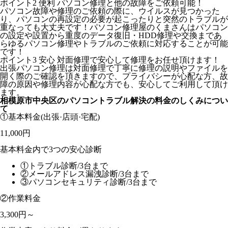
ポイント2
便利
パソコン修理と他の故障をご依頼可能！
パソコン故障や修理のご依頼の際に、ウイルスが見つかった
り、パソコンの再設定の必要が起こったりと突然のトラブルが
重なっても大丈夫です！パソコン修理屋のくまさんはパソコン
の設定や設置から重度のデータ復旧・HDD修理や交換まであ
らゆるパソコン修理やトラブルのご依頼に対応することが可能
です！
ポイント3
安心
対面修理で安心して修理をお任せ頂けます！
出張パソコン修理は対面修理で丁寧に修理の説明やファイルを
開く際のご確認を頂きますので、プライバシーが心配な方、故
障の原因や修理内容が心配な方でも、安心してご利用して頂け
ます。
相模原市中央区のパソコントラブル解決の料金のしくみについ
て
①基本料金
(出張·店頭·宅配)
11,000円
基本料金内で3つの安心診断
①トラブル診断/3台まで
②メールアドレス漏洩診断/3台まで
③パソコンセキュリティ診断/3台まで
②作業料金
3,300円～