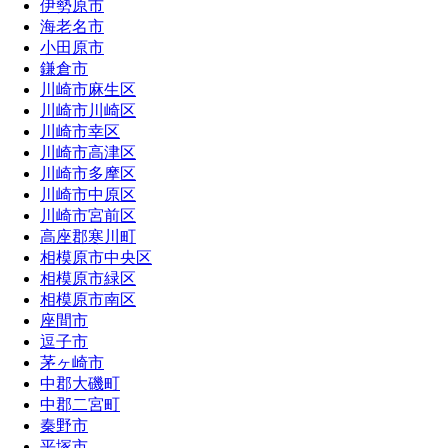
伊勢原市
海老名市
小田原市
鎌倉市
川崎市麻生区
川崎市川崎区
川崎市幸区
川崎市高津区
川崎市多摩区
川崎市中原区
川崎市宮前区
高座郡寒川町
相模原市中央区
相模原市緑区
相模原市南区
座間市
逗子市
茅ヶ崎市
中郡大磯町
中郡二宮町
秦野市
平塚市