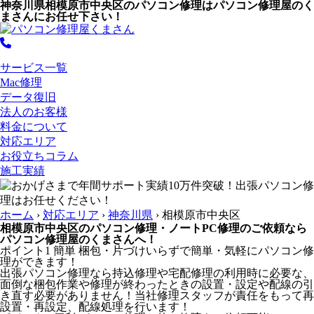
神奈川県相模原市中央区のパソコン修理はパソコン修理屋のく
まさんにお任せ下さい！
サービス一覧
Mac修理
データ復旧
法人のお客様
料金について
対応エリア
お役立ちコラム
施工実績
ホーム
›
対応エリア
›
神奈川県
›
相模原市中央区
相模原市中央区のパソコン修理・ノートPC修理のご依頼なら
パソコン修理屋のくまさんへ！
ポイント1
簡単
梱包・片づけいらずで簡単・気軽にパソコン修
理ができます！
出張パソコン修理なら持込修理や宅配修理の利用時に必要な、
面倒な梱包作業や修理が終わったときの設置・設定や配線の引
き直す必要がありません！当社修理スタッフが責任をもって再
設置・再設定、配線処理を行います！