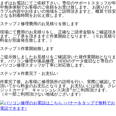
まずはお電話にてご依頼下さい。専任のサポートスタッフが年
中無休体制でお客様のご依頼をお受け致します。 お困りのト
ラブル内容やお住まいの地域をご説明頂きますと、概算で目安
となる到着時間をお伝え致します。
ステップ
2
修理費用のお見積りを致します
現場にて費用のお見積りをし、正確なご請求金額をご確認頂き
ます。ご了承を頂きますと作業開始となります。（※お見積り
料金が別途発生致します。）
ステップ
3
作業開始致します
ご提示致しましたお見積りをご確認頂いた後作業開始となりま
す。パソコン修理や液晶修理、HDDのデータ復旧など専任の
パソコン修理スタッフが丁寧に対応致します。
ステップ
4
作業完了・お支払い
作業完了後、お客様に修理箇所の説明を行い、実際に確認して
頂いてから料金のお支払となります。お支払いには現金、クレ
※
※
ジットカード
、キャッシュレス決済
がご利用頂けます。
（※一部ご利用頂けない地域がございます）
↑バナーをタップで無料でお
電話できます↑