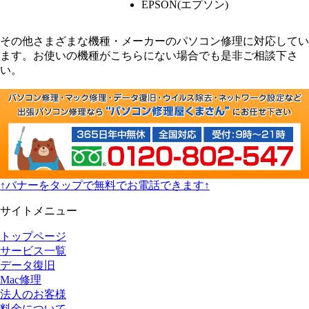
EPSON(エプソン)
その他さまざまな機種・メーカーのパソコン修理に対応してい
ます。お使いの機種がこちらにない場合でも是非ご相談下さ
い。
↑バナーをタップで無料でお電話できます↑
サイトメニュー
トップページ
サービス一覧
データ復旧
Mac修理
法人のお客様
料金について