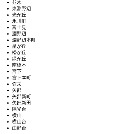
並木
東淵野辺
光が丘
氷川町
富士見
淵野辺
淵野辺本町
星が丘
松が丘
緑が丘
南橋本
宮下
宮下本町
弥栄
矢部
矢部新町
矢部新田
陽光台
横山
横山台
由野台