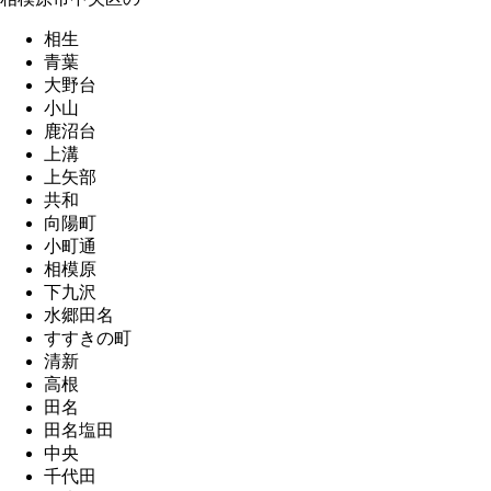
相生
青葉
大野台
小山
鹿沼台
上溝
上矢部
共和
向陽町
小町通
相模原
下九沢
水郷田名
すすきの町
清新
高根
田名
田名塩田
中央
千代田