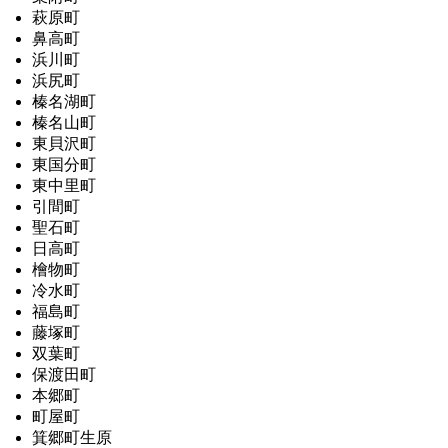
萩原町
鼻高町
浜川町
浜尻町
榛名湖町
榛名山町
東貝沢町
東国分町
東中里町
引間町
聖石町
日高町
檜物町
冷水町
福島町
藤塚町
双葉町
保渡田町
本郷町
町屋町
箕郷町生原