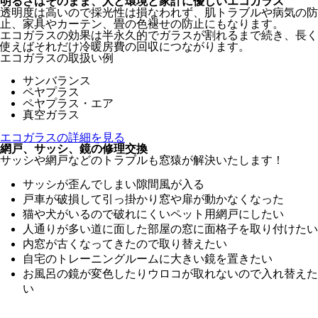
明るさはそのまま、人と環境と家計に優しいエコガラス
透明度は高いので採光性は損なわれず、肌トラブルや病気の防
止、家具やカーテン、畳の色褪せの防止にもなります。
エコガラスの効果は半永久的でガラスが割れるまで続き、長く
使えばそれだけ冷暖房費の回収につながります。
エコガラスの取扱い例
サンバランス
ペヤプラス
ペヤプラス・エア
真空ガラス
エコガラスの詳細を見る
網戸、サッシ、鏡の修理交換
サッシや網戸などのトラブルも窓猿が解決いたします！
サッシが歪んでしまい隙間風が入る
戸車が破損して引っ掛かり窓や扉が動かなくなった
猫や犬がいるので破れにくいペット用網戸にしたい
人通りが多い道に面した部屋の窓に面格子を取り付けたい
内窓が古くなってきたので取り替えたい
自宅のトレーニングルームに大きい鏡を置きたい
お風呂の鏡が変色したりウロコが取れないので入れ替えた
い