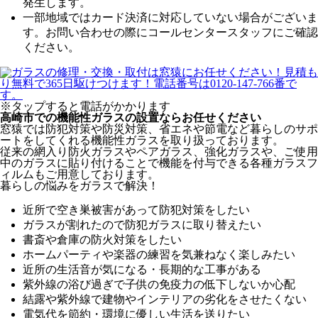
発生します。
一部地域ではカード決済に対応していない場合がございま
す。お問い合わせの際にコールセンタースタッフにご確認
ください。
※タップすると電話がかかります
高崎市での機能性ガラスの設置ならお任せください
窓猿では防犯対策や防災対策、省エネや節電など暮らしのサポ
ートをしてくれる機能性ガラスを取り扱っております。
従来の網入り防火ガラスやペアガラス、強化ガラスや、ご使用
中のガラスに貼り付けることで機能を付与できる各種ガラスフ
ィルムもご用意しております。
暮らしの悩みをガラスで解決！
近所で空き巣被害があって防犯対策をしたい
ガラスが割れたので防犯ガラスに取り替えたい
書斎や倉庫の防火対策をしたい
ホームパーティや楽器の練習を気兼ねなく楽しみたい
近所の生活音が気になる・長期的な工事がある
紫外線の浴び過ぎで子供の免疫力の低下しないか心配
結露や紫外線で建物やインテリアの劣化をさせたくない
電気代を節約・環境に優しい生活を送りたい