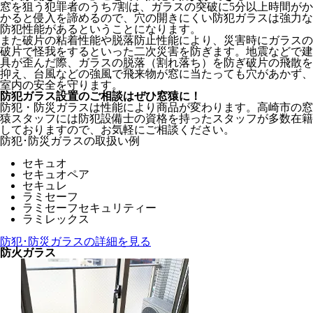
窓を狙う犯罪者のうち7割は、ガラスの突破に5分以上時間がか
かると侵入を諦めるので、穴の開きにくい防犯ガラスは強力な
防犯性能があるということになります。
また破片の粘着性能や脱落防止性能により、災害時にガラスの
破片で怪我をするといった二次災害を防ぎます。地震などで建
具が歪んだ際、ガラスの脱落（割れ落ち）を防ぎ破片の飛散を
抑え、台風などの強風で飛来物が窓に当たっても穴があかず、
室内の安全を守ります。
防犯ガラス設置のご相談はぜひ窓猿に！
防犯・防災ガラスは性能により商品が変わります。高崎市の窓
猿スタッフには防犯設備士の資格を持ったスタッフが多数在籍
しておりますので、お気軽にご相談ください。
防犯･防災ガラスの取扱い例
セキュオ
セキュオペア
セキュレ
ラミセーフ
ラミセーフセキュリティー
ラミレックス
防犯･防災ガラスの詳細を見る
防火ガラス