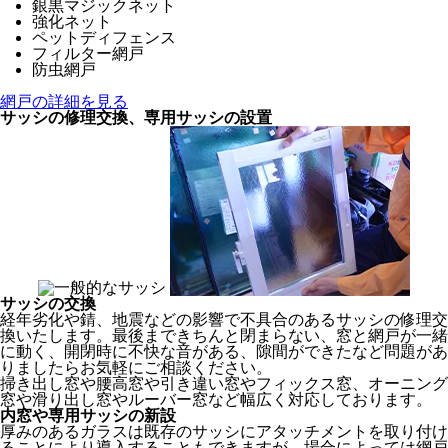
銀黒マジックネット
強化ネット
ペットディフェンス
フィルター網戸
防虫網戸
網戸の詳細を見る
サッシの修理交換、専用サッシの設置
サッシの交換
経年劣化や錆、地震などの影響で不具合のあるサッシの修理交
換いたします。最後まできちんと閉まらない、窓と網戸が一緒
に動く、開閉時に不快な音がある、隙間ができたなど問題があ
りましたらお気軽にご相談ください。
掃き出し窓や腰高窓や引き違い窓やフィックス窓、オーニング
窓や滑り出し窓やルーバー窓など幅広く対応しております。
内窓や専用サッシの新設
厚みのあるガラスは既存のサッシにアタッチメントを取り付け
ることにより導入することもできますが、場合によっては網戸