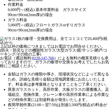
作業料金
6,600
円～
(税込)
基本作業料金 ガラスサイズ
90cm×90cm(2mm厚)の場合
ガラス料金
5,060
円～
(税込)
フロートガラスorすりガラス
90cm×90cm(2mm厚)の場合
上記以外の価格につきましてはお電話でお問合せください。
(防火・防災などの機能性ガラス/大型ガラス/鏡/サッシ/網戸/コ
ーキング/その他の工事)
お電話（通話無料:
0120-147-766
）による無料の概算見積りも承
っておりますので、ガラスの修理や交換をお考えでしたらお気
軽にご相談ください。
金額はガラスの種類や厚さ、現場状況などによって異なる
ため、
詳細な見積り金額は現地調査後にお出しいたしま
す。
料金表は参考価格となりますことをご了承ください。
異形ガラスカット、高所作業、大板ガラスの運搬搬入、足
場組立、危険作業、クレーン車や高所作業車による作業な
どの特殊作業には別途料金が発生いたします。
夜間早朝作業(21:00～翌7:59)は別途5,500円(税込)の料金が