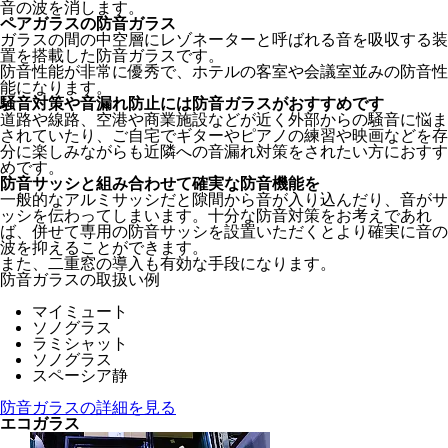
音の波を消します。
ペアガラスの防音ガラス
ガラスの間の中空層にレゾネーターと呼ばれる音を吸収する装
置を搭載した防音ガラスです。
防音性能が非常に優秀で、ホテルの客室や会議室並みの防音性
能になります。
騒音対策や音漏れ防止には防音ガラスがおすすめです
道路や線路、空港や商業施設などが近く外部からの騒音に悩ま
されていたり、ご自宅でギターやピアノの練習や映画などを存
分に楽しみながらも近隣への音漏れ対策をされたい方におすす
めです。
防音サッシと組み合わせて確実な防音機能を
一般的なアルミサッシだと隙間から音が入り込んだり、音がサ
ッシを伝わってしまいます。十分な防音対策をお考えであれ
ば、併せて専用の防音サッシを設置いただくとより確実に音の
波を抑えることができます。
また、二重窓の導入も有効な手段になります。
防音ガラスの取扱い例
マイミュート
ソノグラス
ラミシャット
ソノグラス
スペーシア静
防音ガラスの詳細を見る
エコガラス