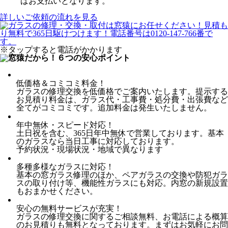
ばお支払いとなります。
詳しいご依頼の流れを見る
※タップすると電話がかかります
低価格＆コミコミ料金！
ガラスの修理交換を低価格でご案内いたします。提示する
お見積り料金は、ガラス代・工事費・処分費・出張費など
全てがコミコミです。追加料金は発生いたしません。
年中無休・スピード対応！
土日祝を含む、365日年中無休で営業しております。基本
のガラスなら当日工事に対応しております。
予約状況・現場状況・地域で異なります
多種多様なガラスに対応！
基本の窓ガラス修理のほか、ペアガラスの交換や防犯ガラ
スの取り付け等、機能性ガラスにも対応。内窓の新規設置
もおまかせください。
安心の無料サービスが充実！
ガラスの修理交換に関するご相談無料、お電話による概算
のお見積りも無料となっております。まずはお気軽にお問