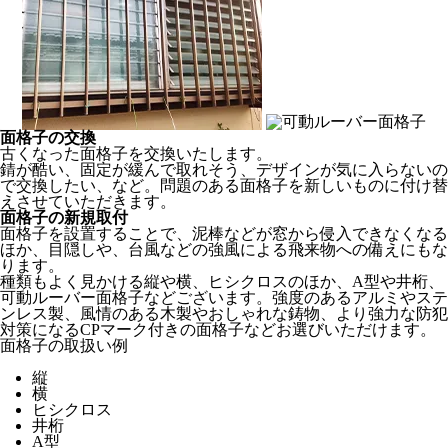
面格子の交換
古くなった面格子を交換いたします。
錆が酷い、固定が緩んで取れそう、デザインが気に入らないの
で交換したい、など。問題のある面格子を新しいものに付け替
えさせていただきます。
面格子の新規取付
面格子を設置することで、泥棒などが窓から侵入できなくなる
ほか、目隠しや、台風などの強風による飛来物への備えにもな
ります。
種類もよく見かける縦や横、ヒシクロスのほか、A型や井桁、
可動ルーバー面格子などございます。強度のあるアルミやステ
ンレス製、風情のある木製やおしゃれな鋳物、より強力な防犯
対策になるCPマーク付きの面格子などお選びいただけます。
面格子の取扱い例
縦
横
ヒシクロス
井桁
A型