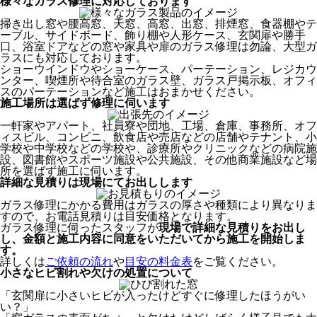
様々なガラス修理に対応しております
掃き出し窓や腰高窓、天窓、高窓、出窓、排煙窓、食器棚やテ
ーブル、サイドボード、飾り棚や人形ケース、玄関扉や勝手
口、浴室ドアなどの窓や家具や扉のガラス修理は勿論、大型ガ
ラスにも対応しております。
ショーウインドウやショーケース、パーテーション、レジカウ
ンター、喫煙所や待合室のガラス壁、ガラス戸掲示板、オフィ
スのパーテーションなど施工はおまかせください。
施工場所は選ばず修理に伺います
一軒家やアパート、社員寮や団地、工場、倉庫、事務所、オフ
ィスビル、コンビニ、飲食店や売店などの店舗やテナント、小
学校や中学校などの学校や、診療所やクリニックなどの病院施
設、図書館やスポーツ施設や公共施設、その他商業施設など場
所を選ばず施工に伺います。
詳細な見積りは現場にてお出しします
ガラス修理にかかる費用はガラスの厚さや種類により異なりま
すので、お電話見積りは目安価格となります。
ガラス修理に伺ったスタッフが
現場で詳細な見積りをお出し
し、
金額と施工内容に同意をいただいてから
施工を開始しま
す。
詳しくは
ご依頼の流れ
や
目安の料金表
をご覧ください。
小さなヒビ割れや欠けの処置について
「玄関扉に小さいヒビが入ったけどすぐに修理したほうがい
い？」