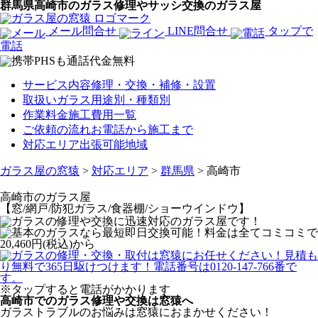
群馬県高崎市のガラス修理やサッシ交換のガラス屋
メール問合せ
LINE問合せ
タップで
電話
サービス内容
修理・交換・補修・設置
取扱いガラス
用途別・種類別
作業料金
施工費用一覧
ご依頼の流れ
お電話から施工まで
対応エリア
出張可能地域
ガラス屋の窓猿
>
対応エリア
>
群馬県
>
高崎市
高崎市
のガラス屋
【窓/網戸/防犯ガラス/食器棚/ショーウインドウ】
※タップすると電話がかかります
高崎市でのガラス修理や交換は窓猿へ
ガラストラブルのお悩みは窓猿におまかせください！