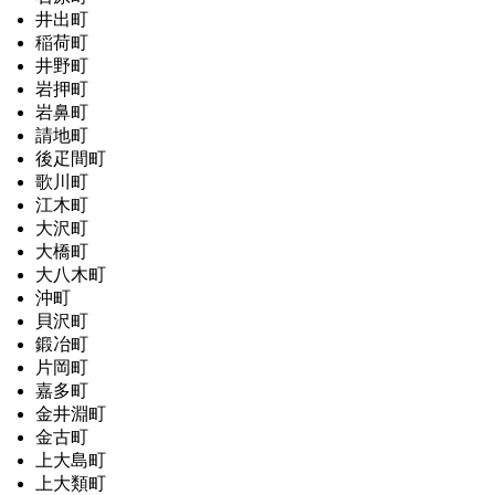
井出町
稲荷町
井野町
岩押町
岩鼻町
請地町
後疋間町
歌川町
江木町
大沢町
大橋町
大八木町
沖町
貝沢町
鍛冶町
片岡町
嘉多町
金井淵町
金古町
上大島町
上大類町