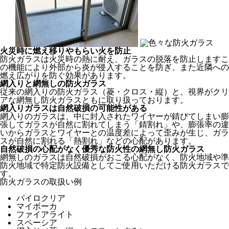
火災時に燃え移りやもらい火を防止
防火ガラスは火災時の熱に耐え、ガラスの脱落を防止しますこ
の機能により外部から炎が侵入することを防ぎ、また近隣への
燃え広がりを防ぐ効果があります。
網入りと網無しの防火ガラス
従来の網入りの防火ガラス（菱・クロス・縦）と、視界がクリ
アな網無し防火ガラスともに取り扱っております。
網入りガラスは自然破損の可能性がある
網入りのガラスは、中に封入されたワイヤーが錆びてしまい膨
張してガラスが自然に割れてしまう「錆割れ」や、膨張率の違
いからガラスとワイヤーとの温度差によって歪みが生じ、ガラ
スが自然に割れる「熱割れ」などの心配があります。
自然破損の心配がなく優秀な防火性の網無し防火ガラス
網無しのガラスは自然破損がおこる心配がなく、防火地域や準
防火地域で特定防火設備としてご使用いただける防火ガラスで
す。
防火ガラスの取扱い例
パイロクリア
マイボーカ
ファイアライト
スペーシア