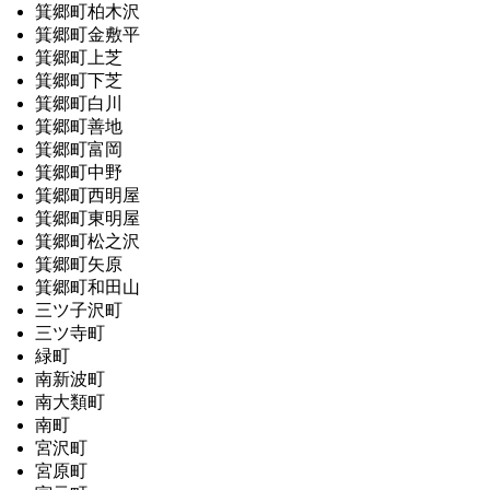
箕郷町柏木沢
箕郷町金敷平
箕郷町上芝
箕郷町下芝
箕郷町白川
箕郷町善地
箕郷町富岡
箕郷町中野
箕郷町西明屋
箕郷町東明屋
箕郷町松之沢
箕郷町矢原
箕郷町和田山
三ツ子沢町
三ツ寺町
緑町
南新波町
南大類町
南町
宮沢町
宮原町