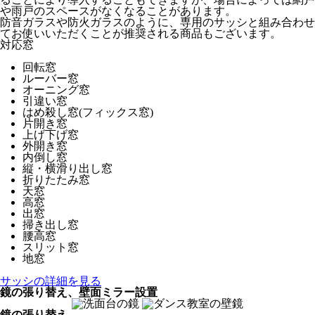
や雨戸のスペースがなくなることがあります。
防音ガラスや防火ガラスのように、専用のサッシと組み合わせ
てお使いいただくことが推奨される商品もございます。
対応窓
回転窓
ルーバー窓
オーニング窓
引違い窓
はめ殺し窓(フィックス窓)
片開き窓
上げ下げ窓
外開き窓
内倒し窓
縦・横滑り出し窓
折りたたみ窓
天窓
高窓
出窓
掃き出し窓
腰高窓
スリット窓
地窓
サッシの詳細を見る
鏡の張り替え、壁面ミラー設置
鏡の張り替え