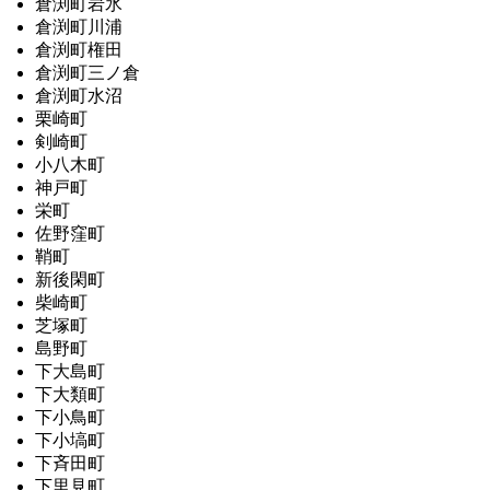
倉渕町岩氷
倉渕町川浦
倉渕町権田
倉渕町三ノ倉
倉渕町水沼
栗崎町
剣崎町
小八木町
神戸町
栄町
佐野窪町
鞘町
新後閑町
柴崎町
芝塚町
島野町
下大島町
下大類町
下小鳥町
下小塙町
下斉田町
下里見町