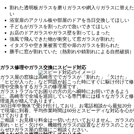
割れた透明板ガラスを磨りガラスや網入りガラスに替えた
い
浴室扉のアクリル板や部屋のドアを当日交換してほしい
子どもがガラスを割ったので急いできてほしい
お店のドアガラスやガラス壁を割ってしまった
強風で飛んできた物が衝突して窓ガラスが割れた
イタズラや空き巣被害で窓や扉のガラスを割られた
勝手に窓が割れていた（熱割れや錆割れによる自然破損）
ガラス修理やガラス交換にスピード対応
ガラス屋の窓猿は高崎市ででガラスが「割れた」「欠けた」
「ヒビが入った」など問題が起こった時にすぐに駆け付けて修
理や交換をするガラスの修理屋です。
ガラストラブルでお困りの方の元へ瞬時にお伺いできるよう
に、高崎市で全域を巡回している専門車には様々なガラスと修
理道具が積んであります。
365日年中無休で受け付けしており、お電話相談から最短20分
で現場に到着、平均作業時間は60分とスピーディな対応を心が
けております。
ご相談・お見積り料金は一切いただいておりません。ガラスの
割れ・ヒビ・欠けや、機能性ガラスの設置などガラスのことな
らぜひガラス屋の窓猿にご相談ください。