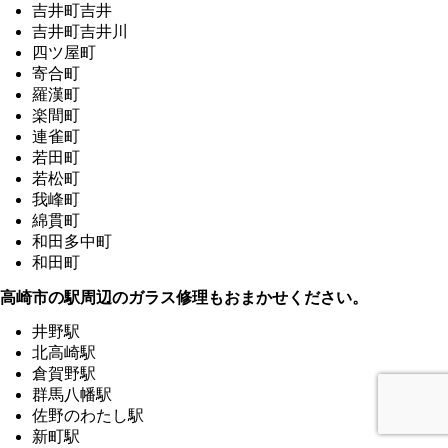
吉井町吉井
吉井町吉井川
四ツ屋町
寄合町
羅漢町
楽間町
連雀町
若田町
若松町
我峰町
綿貫町
和田多中町
和田町
高崎市の駅周辺のガラス修理もおまかせください。
井野駅
北高崎駅
倉賀野駅
群馬八幡駅
佐野のわたし駅
新町駅