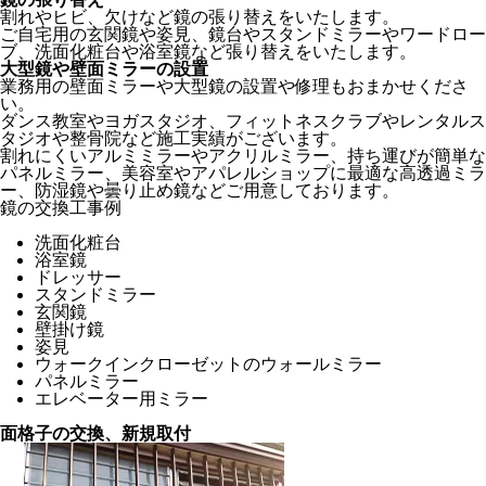
割れやヒビ、欠けなど鏡の張り替えをいたします。
ご自宅用の玄関鏡や姿見、鏡台やスタンドミラーやワードロー
ブ、洗面化粧台や浴室鏡など張り替えをいたします。
大型鏡や壁面ミラーの設置
業務用の壁面ミラーや大型鏡の設置や修理もおまかせくださ
い。
ダンス教室やヨガスタジオ、フィットネスクラブやレンタルス
タジオや整骨院など施工実績がございます。
割れにくいアルミミラーやアクリルミラー、持ち運びが簡単な
パネルミラー、美容室やアパレルショップに最適な高透過ミラ
ー、防湿鏡や曇り止め鏡などご用意しております。
鏡の交換工事例
洗面化粧台
浴室鏡
ドレッサー
スタンドミラー
玄関鏡
壁掛け鏡
姿見
ウォークインクローゼットのウォールミラー
パネルミラー
エレベーター用ミラー
面格子の交換、新規取付