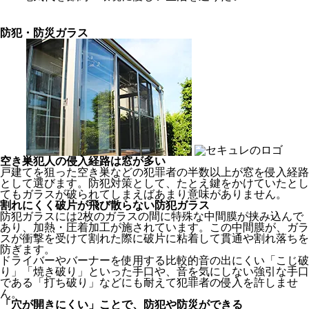
防犯・防災ガラス
空き巣犯人の侵入経路は窓が多い
戸建てを狙った空き巣などの犯罪者の半数以上が窓を侵入経路
として選びます。防犯対策として、たとえ鍵をかけていたとし
てもガラスが破られてしまえばあまり意味がありません。
割れにくく破片が飛び散らない防犯ガラス
防犯ガラスには2枚のガラスの間に特殊な中間膜が挟み込んで
あり、加熱・圧着加工が施されています。この中間膜が、ガラ
スが衝撃を受けて割れた際に破片に粘着して貫通や割れ落ちを
防ぎます。
ドライバーやバーナーを使用する比較的音の出にくい「こじ破
り」「焼き破り」といった手口や、音を気にしない強引な手口
である「打ち破り」などにも耐えて犯罪者の侵入を許しませ
ん。
「穴が開きにくい」ことで、防犯や防災ができる