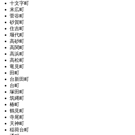
十文字町
末広町
菅谷町
砂賀町
住吉町
堰代町
高砂町
高関町
高浜町
高松町
竜見町
田町
台新田町
台町
塚田町
筑縄町
椿町
鶴見町
寺尾町
天神町
稲荷台町