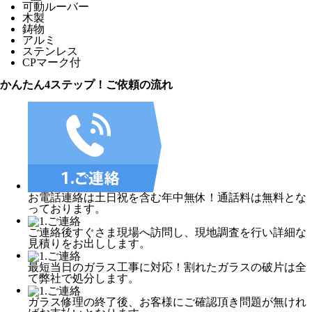
可動ルーバー
木製
鋳物
アルミ
ステンレス
CPマーク付
かんたん4ステップ！
ご依頼の流れ
お電話連絡は土日祝を含む年中無休！通話料は無料とな
っております。
ご連絡後すぐさま現場へ訪問し、現地調査を行い詳細な
見積りをお出しします。
最短当日のガラス工事に対応！割れたガラスの破片は全
て弊社で処分します。
ガラス修理の終了後、お客様にご確認頂き問題が無けれ