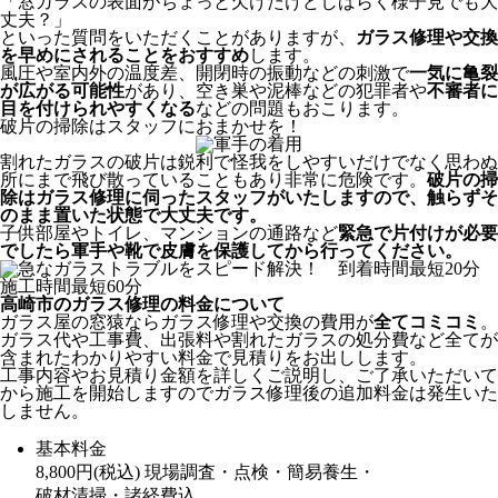
「窓ガラスの表面がちょっと欠けたけどしばらく様子見でも大
丈夫？」
といった質問をいただくことがありますが、
ガラス修理や交換
を早めにされることをおすすめ
します。
風圧や室内外の温度差、開閉時の振動などの刺激で
一気に亀裂
が広がる可能性
があり、空き巣や泥棒などの犯罪者や
不審者に
目を付けられやすくなる
などの問題もおこります。
破片の掃除はスタッフにおまかせを！
割れたガラスの破片は鋭利で怪我をしやすいだけでなく思わぬ
所にまで飛び散っていることもあり非常に危険です。
破片の掃
除はガラス修理に伺ったスタッフがいたしますので、触らずそ
のまま置いた状態で大丈夫です。
子供部屋やトイレ、マンションの通路など
緊急で片付けが必要
でしたら軍手や靴で皮膚を保護してから行ってください。
高崎市のガラス修理の料金について
ガラス屋の窓猿ならガラス修理や交換の費用が
全てコミコミ
。
ガラス代や工事費、出張料や割れたガラスの処分費など全てが
含まれたわかりやすい料金で見積りをお出しします。
工事内容やお見積り金額を詳しくご説明し、ご了承いただいて
から施工を開始しますのでガラス修理後の追加料金は発生いた
しません。
基本料金
8,800
円
(税込)
現場調査・点検・簡易養生・
破材清掃・諸経費込