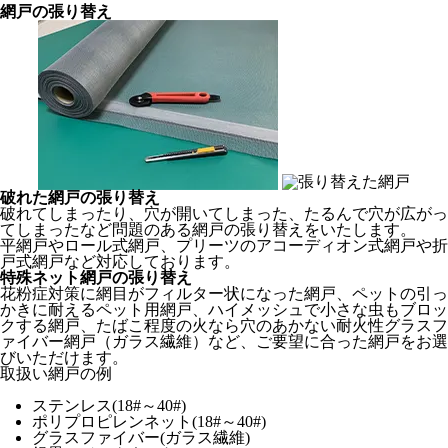
網戸の張り替え
破れた網戸の張り替え
破れてしまったり、穴が開いてしまった、たるんで穴が広がっ
てしまったなど問題のある網戸の張り替えをいたします。
平網戸やロール式網戸、プリーツのアコーディオン式網戸や折
戸式網戸など対応しております。
特殊ネット網戸の張り替え
花粉症対策に網目がフィルター状になった網戸、ペットの引っ
かきに耐えるペット用網戸、ハイメッシュで小さな虫もブロッ
クする網戸、たばこ程度の火なら穴のあかない耐火性グラスフ
ァイバー網戸（ガラス繊維）など、ご要望に合った網戸をお選
びいただけます。
取扱い網戸の例
ステンレス(18#～40#)
ポリプロピレンネット(18#～40#)
グラスファイバー(ガラス繊維)