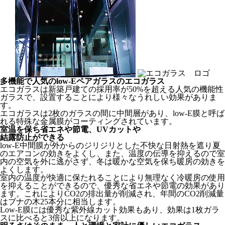
多機能で人気のlow-Eペアガラスのエコガラス
エコガラスは新築戸建ての採用率が50%を超える人気の機能性
ガラスで、設置することにより様々なうれしい効果がありま
す。
エコガラスは2枚のガラスの間に中間層があり、low-E膜と呼ば
れる特殊な金属膜がコーティングされています。
室温を保ち省エネや節電、UVカットや
結露防止ができる
low-E中間膜が外からのジリジリとした不快な日射熱を遮り夏
のエアコンの効きをよくし、また、温度の伝導を抑えるので室
内の空気を外に逃がさず、冬は暖かな空気を保ち暖房の効きを
よくします。
室内の温度が快適に保たれることにより無理なく冷暖房の使用
を抑えることができるので、優秀な省エネや節電の効果があり
ます。これによりCO2の排出量が削減され、年間のCO2削減量
はブナの木25本分に相当します。
Low-E膜には優秀な紫外線カット効果もあり、効果は1枚ガラ
スに比べると3倍以上になります。