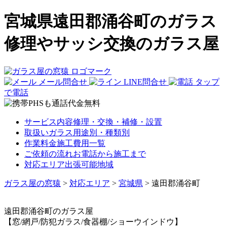
宮城県遠田郡涌谷町のガラス
修理やサッシ交換のガラス屋
メール問合せ
LINE問合せ
タップ
で電話
サービス内容
修理・交換・補修・設置
取扱いガラス
用途別・種類別
作業料金
施工費用一覧
ご依頼の流れ
お電話から施工まで
対応エリア
出張可能地域
ガラス屋の窓猿
>
対応エリア
>
宮城県
>
遠田郡涌谷町
遠田郡涌谷町
のガラス屋
【窓/網戸/防犯ガラス/食器棚/ショーウインドウ】