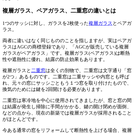
複層ガラス、ペアガラス、二重窓の違いとは
1つのサッシに対し、ガラスを2枚使った
複層ガラス
とペアガ
ラス。
両者に違いはなく同じもののことを指しますが、実はペアガ
ラスはAGCの商標登録であり、「AGCが販売している複層
ガラスがペアガラス」です。複層ガラス(ペアガラス)は断熱
性や遮熱性に優れ、結露の防止効果もあります。
複層ガラスと
二重窓
は全くの別物で、二重窓は文字通り「窓
が2つ」あるものです。二重窓は二重サッシや内窓とも呼ば
れ、元々の窓にサッシごともう１つ窓を取り付けたもので、
換気のためには鍵を2回開ける必要があります。
二重窓は寒冷地を中心に使用されてきましたが、窓と窓の間
は結露が発生し掃除に手間がかかる、鍵の開け閉めが面倒、
などの点から、現在の新築では複層ガラスが採用されること
がほとんどです。
今ある通常の窓をリフォームして断熱性を上げる場合、複層