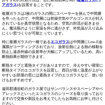
アガラス)
を設置することです。
複層ガラスは2枚のガラスの間にスペーサーを挟んで中間層
を作ったもので、中間層には乾燥空気やアルゴンガスが封入
されているか真空状態となるため、空気の対流が起きませ
ん。魔法瓶のように室温を外に逃がさず、外気温が入り込み
にくい窓づくりが可能とっています。
特に複層ガラスの一種である
エコガラス
は中間層にLow-E金
属膜がコーティングされており、放射伝熱による熱の移動を
防止し遠赤外線の反射率が大幅にアップしているため、高い
断熱効果が期待できます。
断熱タイプと遮熱タイプがありますので、冷えやすい寝室に
断熱タイプのエコガラスを設置し、西日が強く温度が上がり
やすいお部屋の窓には遮熱タイプのエコガラスなど、使い分
けもおすすめです。
遠田郡涌谷町のガラス屋ではサンバランスやスペーシアやペ
アレックスといったエコガラスのシリーズを取り扱っており
ますので交換や新設をお考えでしたらお気軽にお申し付けく
ださい。