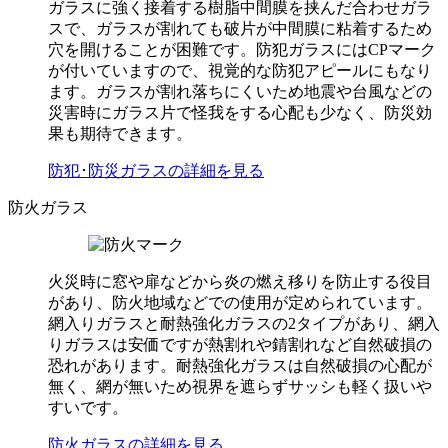
ガラスに強く接着する樹脂中間膜を挟んだ合わせガラ
スで、ガラスが割れても破片が中間膜に粘着するため
穴を開けることが困難です。防犯ガラスにはCPマーク
が付いていますので、視覚的な防犯アピールにもなり
ます。ガラスが割れ落ちにくいため地震や台風などの
災害時にガラス片で怪我をする心配も少なく、防災効
果も期待できます。
防犯･防災ガラスの詳細を見る
防火ガラス
火災時に窓や扉などから炎の燃え移りを防止する役目
があり、防火地域などでの使用が定められています。
網入りガラスと耐熱強化ガラスの2タイプがあり、網入
りガラスは安価ですが熱割れや錆割れなど自然破損の
恐れがあります。耐熱強化ガラスは自然破損の心配が
無く、網が無いため視界を遮らずサッシも軽く扱いや
すいです。
防火ガラスの詳細を見る