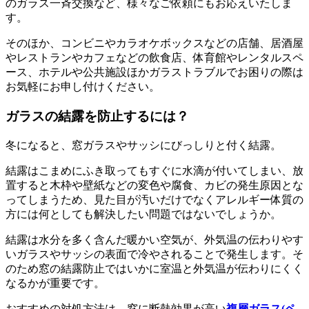
のガラス一斉交換など、様々なご依頼にもお応えいたしま
す。
そのほか、コンビニやカラオケボックスなどの店舗、居酒屋
やレストランやカフェなどの飲食店、体育館やレンタルスペ
ース、ホテルや公共施設ほかガラストラブルでお困りの際は
お気軽にお申し付けください。
ガラスの結露を防止するには？
冬になると、窓ガラスやサッシにびっしりと付く結露。
結露はこまめにふき取ってもすぐに水滴が付いてしまい、放
置すると木枠や壁紙などの変色や腐食、カビの発生原因とな
ってしまうため、見た目が汚いだけでなくアレルギー体質の
方には何としても解決したい問題ではないでしょうか。
結露は水分を多く含んだ暖かい空気が、外気温の伝わりやす
いガラスやサッシの表面で冷やされることで発生します。そ
のため窓の結露防止ではいかに室温と外気温が伝わりにくく
なるかが重要です。
おすすめの対処方法は、窓に断熱効果が高い
複層ガラス(ペ