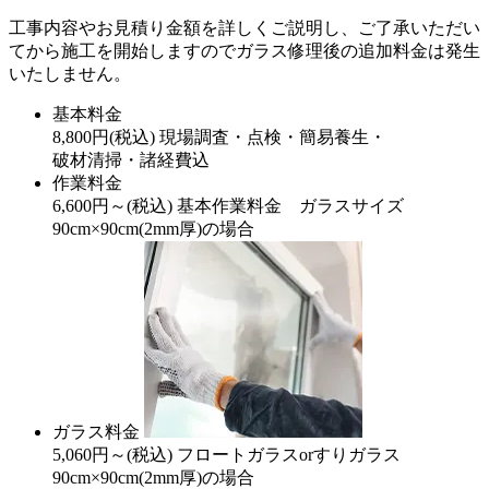
工事内容やお見積り金額を詳しくご説明し、ご了承いただい
てから施工を開始しますのでガラス修理後の追加料金は発生
いたしません。
基本料金
8,800
円
(税込)
現場調査・点検・簡易養生・
破材清掃・諸経費込
作業料金
6,600
円～
(税込)
基本作業料金 ガラスサイズ
90cm×90cm(2mm厚)の場合
ガラス料金
5,060
円～
(税込)
フロートガラスorすりガラス
90cm×90cm(2mm厚)の場合