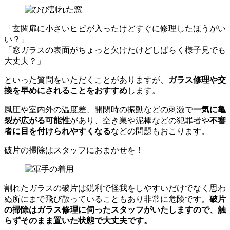
「玄関扉に小さいヒビが入ったけどすぐに修理したほうがい
い？」
「窓ガラスの表面がちょっと欠けたけどしばらく様子見でも
大丈夫？」
といった質問をいただくことがありますが、
ガラス修理や交
換を早めにされることをおすすめ
します。
風圧や室内外の温度差、開閉時の振動などの刺激で
一気に亀
裂が広がる可能性
があり、空き巣や泥棒などの犯罪者や
不審
者に目を付けられやすくなる
などの問題もおこります。
破片の掃除はスタッフにおまかせを！
割れたガラスの破片は鋭利で怪我をしやすいだけでなく思わ
ぬ所にまで飛び散っていることもあり非常に危険です。
破片
の掃除はガラス修理に伺ったスタッフがいたしますので、触
らずそのまま置いた状態で大丈夫です。