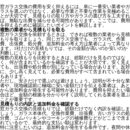
窓ガラス交換の費用を安く抑えるには、単に一番安い業者やガ
ラスを選ぶのではなく、必要な作業と不要な作業を見極めるこ
とが大切です。見積もりの取り方やガラスの選び方を工夫すれ
ば、無駄な出費を減らせる可能性があります。ここでは、費用
を抑えるために確認したいポイントを解説します。
複数の業者から見積もりを取る
窓ガラス交換を依頼するときは、できれば複数の業者から見積
もりを取りましょう。同じガラス交換でも、ガラス代、作業
費、出張費、処分費、追加料金の考え方は業者によって異なり
ます。1社だけの見積もりでは、その金額が高いのか安いのか
判断しにくくなります。
複数の見積もりを比較するときは、総額だけを見るのではな
く、何が含まれているかを確認することが大切です。安く見え
ても、出張費や処分費が別になっている場合があります。反対
に、少し高く見えても、必要な費用がすべて含まれている場合
もあります。
ただし、安さだけで選ぶのは避けましょう。説明が不十分な業
者や、現地確認前に極端に安い金額だけを伝える業者は、あと
から追加料金が発生する可能性があります。費用を抑えたい場
合ほど、金額の根拠を分かりやすく説明してくれる業者を選ぶ
ことが重要です。
見積もりの内訳と追加料金を確認する
窓ガラス交換の見積もりでは、総額だけでなく内訳を確認しま
しょう。ガラス本体代、交換作業費、出張費、古いガラスの処
分費、ゴムパッキンやコーキングの補修費などがどこまで含ま
れているかで、最終的な支払い額は変わります。
特に注意したいのは、追加料金が発生する条件です。夜間や休