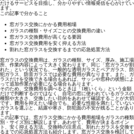
だけるサービスを目指し、分かりやすい情報発信を心がけてい
ます。
この記事で分かること
窓ガラス交換にかかる費用相場
ガラスの種類・サイズごとの交換費用の違い
窓ガラス交換費用が高くなる要因
窓ガラス交換費用を安く抑える方法
割れた窓ガラスを交換するまでの応急処置方法
窓ガラスの交換費用は、ガラスの種類、サイズ、厚み、施工場
所、作業内容によって大きく変わります。同じ「窓ガラスが割
れた」という状況でも、一般的な透明ガラスとペアガラス、防
犯ガラス、防音ガラスでは必要な費用が異なります。また、ガ
ラスだけを交換できる場合もあれば、サッシや窓枠の状態によ
って追加作業が必要になる場合もあります。
そのため、交換費用を調べるときは「1枚いくら」という金額
だけで判断するのではなく、自宅の窓に使われているガラスの
種類や大きさ、交換したい目的をあわせて確認することが大切
です。費用を抑えたい場合でも、必要な性能を満たしていない
ガラスを選ぶと、結露や寒さ、防犯面の不安が残ることがあり
ます。
この記事では、窓ガラス交換にかかる費用相場をガラスの種類
別・サイズ別に解説します。あわせて、費用が決まるポイン
ト、安く抑える方法、交換時の注意点、割れたガラスを交換す
るまでの応急処置方法も紹介します。窓ガラス交換を検討して