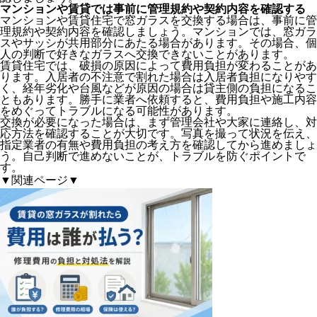
マンションや賃貸では事前に管理規約や契約内容を確認する
マンションや賃貸住宅で窓ガラスを交換する場合は、事前に管
理規約や契約内容を確認しましょう。マンションでは、窓ガラ
スやサッシが共用部分にあたる場合があります。その場合、個
人の判断で好きなガラスへ交換できないことがあります。
賃貸住宅では、破損の原因によって費用負担が変わることがあ
ります。入居者の不注意で割れた場合は入居者負担になりやす
く、経年劣化や台風などが原因の場合は貸主側の負担になるこ
ともあります。勝手に業者へ依頼すると、費用負担や施工内容
をめぐってトラブルになる可能性があります。
交換が必要になった場合は、まず管理会社や大家に連絡し、対
応方法を確認することが大切です。写真を撮って状況を伝え、
指定業者の有無や費用負担の考え方を確認してから進めましょ
う。自己判断で進めないことが、トラブルを防ぐポイントで
す。
▼関連ページ▼