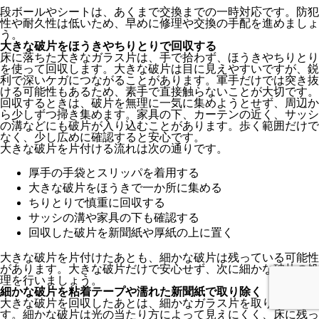
段ボールやシートは、あくまで交換までの一時対応です。防犯
性や耐久性は低いため、早めに修理や交換の手配を進めましょ
う。
大きな破片をほうきやちりとりで回収する
床に落ちた大きなガラス片は、手で拾わず、ほうきやちりとり
を使って回収します。大きな破片は目に見えやすいですが、鋭
利で深いケガにつながることがあります。軍手だけでは突き抜
ける可能性もあるため、素手で直接触らないことが大切です。
回収するときは、破片を無理に一気に集めようとせず、周辺か
ら少しずつ掃き集めます。家具の下、カーテンの近く、サッシ
の溝などにも破片が入り込むことがあります。歩く範囲だけで
なく、少し広めに確認すると安心です。
大きな破片を片付ける流れは次の通りです。
厚手の手袋とスリッパを着用する
大きな破片をほうきで一か所に集める
ちりとりで慎重に回収する
サッシの溝や家具の下も確認する
回収した破片を新聞紙や厚紙の上に置く
大きな破片を片付けたあとも、細かな破片は残っている可能性
があります。大きな破片だけで安心せず、次に細かな破片の処
理を行いましょう。
細かな破片を粘着テープや濡れた新聞紙で取り除く
大きな破片を回収したあとは、細かなガラス片を取り除きま
す。細かな破片は光の当たり方によって見えにくく、床に残っ