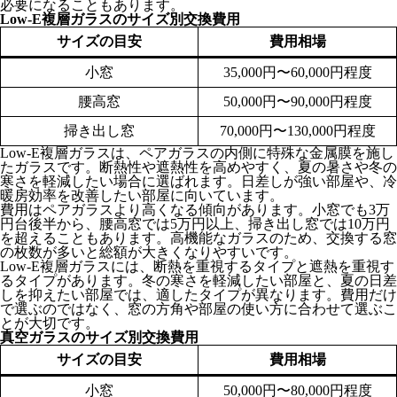
必要になることもあります。
Low-E複層ガラスのサイズ別交換費用
サイズの目安
費用相場
小窓
35,000円〜60,000円程度
腰高窓
50,000円〜90,000円程度
掃き出し窓
70,000円〜130,000円程度
Low-E複層ガラスは、ペアガラスの内側に特殊な金属膜を施し
たガラスです。断熱性や遮熱性を高めやすく、夏の暑さや冬の
寒さを軽減したい場合に選ばれます。日差しが強い部屋や、冷
暖房効率を改善したい部屋に向いています。
費用はペアガラスより高くなる傾向があります。小窓でも3万
円台後半から、腰高窓では5万円以上、掃き出し窓では10万円
を超えることもあります。高機能なガラスのため、交換する窓
の枚数が多いと総額が大きくなりやすいです。
Low-E複層ガラスには、断熱を重視するタイプと遮熱を重視す
るタイプがあります。冬の寒さを軽減したい部屋と、夏の日差
しを抑えたい部屋では、適したタイプが異なります。費用だけ
で選ぶのではなく、窓の方角や部屋の使い方に合わせて選ぶこ
とが大切です。
真空ガラスのサイズ別交換費用
サイズの目安
費用相場
小窓
50,000円〜80,000円程度