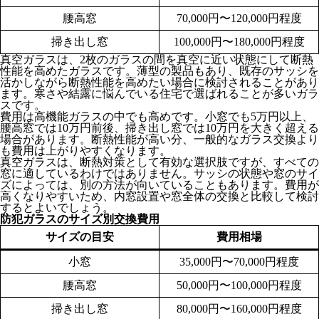
腰高窓
70,000円〜120,000円程度
掃き出し窓
100,000円〜180,000円程度
真空ガラスは、2枚のガラスの間を真空に近い状態にして断熱
性能を高めたガラスです。薄型の製品もあり、既存のサッシを
活かしながら断熱性能を高めたい場合に検討されることがあり
ます。寒さや結露に悩んでいる住宅で選ばれることが多いガラ
スです。
費用は高機能ガラスの中でも高めです。小窓でも5万円以上、
腰高窓では10万円前後、掃き出し窓では10万円を大きく超える
場合があります。断熱性能が高い分、一般的なガラス交換より
も費用は上がりやすくなります。
真空ガラスは、断熱対策として有効な選択肢ですが、すべての
窓に適しているわけではありません。サッシの状態や窓のサイ
ズによっては、別の方法が向いていることもあります。費用が
高くなりやすいため、内窓設置や窓全体の交換と比較して検討
するとよいでしょう。
防犯ガラスのサイズ別交換費用
サイズの目安
費用相場
小窓
35,000円〜70,000円程度
腰高窓
50,000円〜100,000円程度
掃き出し窓
80,000円〜160,000円程度