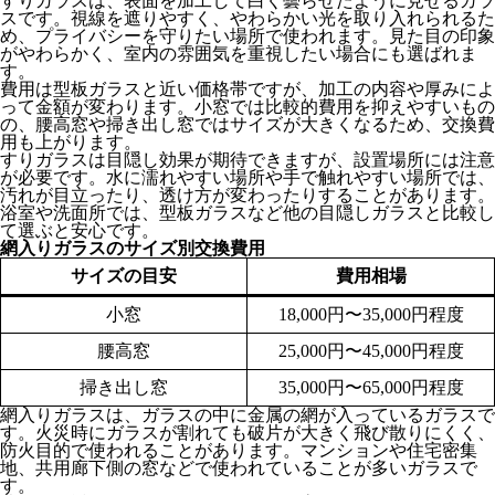
すりガラスは、表面を加工して白く曇らせたように見せるガラ
スです。視線を遮りやすく、やわらかい光を取り入れられるた
め、プライバシーを守りたい場所で使われます。見た目の印象
がやわらかく、室内の雰囲気を重視したい場合にも選ばれま
す。
費用は型板ガラスと近い価格帯ですが、加工の内容や厚みによ
って金額が変わります。小窓では比較的費用を抑えやすいもの
の、腰高窓や掃き出し窓ではサイズが大きくなるため、交換費
用も上がります。
すりガラスは目隠し効果が期待できますが、設置場所には注意
が必要です。水に濡れやすい場所や手で触れやすい場所では、
汚れが目立ったり、透け方が変わったりすることがあります。
浴室や洗面所では、型板ガラスなど他の目隠しガラスと比較し
て選ぶと安心です。
網入りガラスのサイズ別交換費用
サイズの目安
費用相場
小窓
18,000円〜35,000円程度
腰高窓
25,000円〜45,000円程度
掃き出し窓
35,000円〜65,000円程度
網入りガラスは、ガラスの中に金属の網が入っているガラスで
す。火災時にガラスが割れても破片が大きく飛び散りにくく、
防火目的で使われることがあります。マンションや住宅密集
地、共用廊下側の窓などで使われていることが多いガラスで
す。