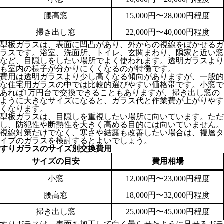
腰高窓
15,000円〜28,000円程度
掃き出し窓
22,000円〜40,000円程度
型板ガラスは、表面に凹凸があり、外からの視線をぼかせるガ
ラスです。浴室、洗面所、トイレ、玄関まわり、隣家と近い窓
など、目隠しをしたい場所でよく使われます。透明ガラスより
も室内の様子が分かりにくくなるのが特徴です。
費用は透明ガラスより少し高くなる傾向がありますが、一般的
な住宅用ガラスの中では比較的選びやすい価格帯です。小窓で
あれば1万円台で交換できることもありますが、掃き出し窓の
ように大きなサイズになると、ガラス代と作業費が上がりやす
くなります。
型板ガラスは、目隠しを重視したい場所に向いています。ただ
し、防犯性や断熱性を大きく高める目的には向いていません。
視線対策だけでなく、寒さや結露も改善したい場合は、複層タ
イプのガラスを検討するとよいでしょう。
すりガラスのサイズ別交換費用
サイズの目安
費用相場
小窓
12,000円〜23,000円程度
腰高窓
18,000円〜32,000円程度
掃き出し窓
25,000円〜45,000円程度