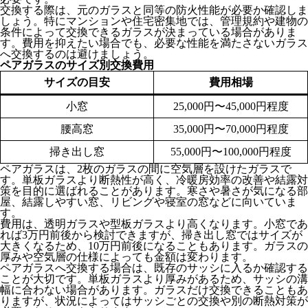
交換する際は、元のガラスと同等の防火性能が必要か確認しま
しょう。特にマンションや住宅密集地では、管理規約や建物の
条件によって交換できるガラスが決まっている場合がありま
す。費用を抑えたい場合でも、必要な性能を満たさないガラス
へ交換するのは避けましょう。
ペアガラスのサイズ別交換費用
サイズの目安
費用相場
小窓
25,000円〜45,000円程度
腰高窓
35,000円〜70,000円程度
掃き出し窓
55,000円〜100,000円程度
ペアガラスは、2枚のガラスの間に空気層を設けたガラスで
す。単板ガラスより断熱性が高く、冷暖房効率の改善や結露対
策を目的に選ばれることがあります。寒さや暑さが気になる部
屋、結露しやすい窓、リビングや寝室の窓などに向いていま
す。
費用は、透明ガラスや型板ガラスより高くなります。小窓であ
れば3万円前後から検討できますが、掃き出し窓ではサイズが
大きくなるため、10万円前後になることもあります。ガラスの
厚みや空気層の仕様によっても金額は変わります。
ペアガラスへ交換する場合は、既存のサッシに入るか確認する
ことが大切です。単板ガラスより厚みがあるため、サッシの溝
幅に合わない場合があります。ガラスだけ交換できることもあ
りますが、状況によってはサッシごとの交換や別の断熱対策が