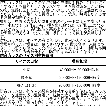
防犯ガラスは、ガラスの間に特殊な中間膜を挟み、割られにく
くすることを目的としたガラスです。空き巣対策をしたい1階
の窓、道路に面した窓、人目につきにくい窓などに選ばれるこ
とがあります。割れても貫通しにくく、侵入に時間をかけさせ
る効果が期待できます。
費用は、中間膜の厚みや防犯性能のグレードによって変わりま
す。小窓でも3万円台から、掃き出し窓では10万円以上になる
ことがあります。防犯性能を高めようとすると、ガラスの厚み
や重量も増えやすいため、施工条件によって費用が変動しま
す。
防犯ガラスは、すべての窓に入れると費用が大きくなります。
費用を抑えたい場合は、侵入されやすい1階の窓や、人目につ
きにくい窓から優先して交換する方法もあります。補助錠や面
格子などと組み合わせると、防犯性を高めやすくなります。
防音ガラスのサイズ別交換費用
サイズの目安
費用相場
小窓
40,000円〜80,000円程度
腰高窓
60,000円〜120,000円程度
掃き出し窓
90,000円〜180,000円程度
防音ガラスは、外からの騒音を軽減する目的で使われるガラス
です。交通量の多い道路沿い、線路の近く、生活音が気になる
場所などで検討されます。ガラスの構造や厚みによって音の伝
わり方を抑え、室内を静かに保ちやすくします。