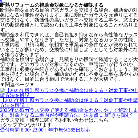
む]
断熱リフォームの補助金対象になるか確認する
断熱性能を高める目的で窓ガラスを交換する場合、補助金の対
象になる可能性があります。単に割れたガラスを元通りにする
交換ではなく、断熱性の高いガラスへ交換する工事や、窓まわ
りの断熱改修として認められる工事が対象になることがありま
す。
補助金を利用できれば、自己負担を抑えながら高性能なガラス
へ交換しやすくなります。ただし、対象となるガラスの性能、
工事内容、申請時期、依頼する事業者の条件などが決められて
いることが多いため、交換後に申請しようとしても対象外にな
る場合があります。
補助金を検討する場合は、見積もりの段階で確認することが大
切です。どのガラスが対象になるのか、申請は誰が行うのか、
工事前に必要な手続きがあるのかを確認しておきましょう。費
用を抑えたい場合でも、補助金のために不要な工事を増やすの
ではなく、目的に合う範囲で活用することが大切です。
▼関連ページ▼
【2025年版】窓ガラス交換に補助金は使える？対象工事や申請
方法を解説！
2025年の窓ガラス交換で使える補助金をわかりやすく解説しま
す。対象となる工事内容や申請方法、注意点
... [続きを読む]
ガラス交換・修理
に関する
お問い合わせはこちら
↓タップでつながります↓
受付時間 8:00~23:00｜年中無休365日対応