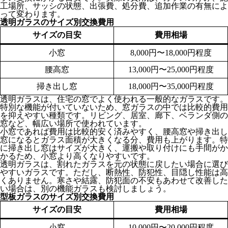
工場所、サッシの状態、出張費、処分費、追加作業の有無によ
って変わります。
透明ガラスのサイズ別交換費用
サイズの目安
費用相場
小窓
8,000円〜18,000円程度
腰高窓
13,000円〜25,000円程度
掃き出し窓
18,000円〜35,000円程度
透明ガラスは、住宅の窓でよく使われる一般的なガラスです。
特別な機能が付いていないため、窓ガラスの中では比較的費用
を抑えやすい種類です。リビング、居室、廊下、ベランダ側の
窓など、幅広い場所で使われています。
小窓であれば費用は比較的安く済みやすく、腰高窓や掃き出し
窓になるとガラス面積が大きくなる分、費用も上がります。特
に掃き出し窓はサイズが大きく、運搬や取り付けにも手間がか
かるため、小窓より高くなりやすいです。
透明ガラスは、割れたガラスを元の状態に戻したい場合に選び
やすいガラスです。ただし、断熱性、防犯性、目隠し性能は高
くありません。寒さや結露、防犯面の不安もあわせて改善した
い場合は、別の機能ガラスも検討しましょう。
型板ガラスのサイズ別交換費用
サイズの目安
費用相場
小窓
10,000円〜20,000円程度