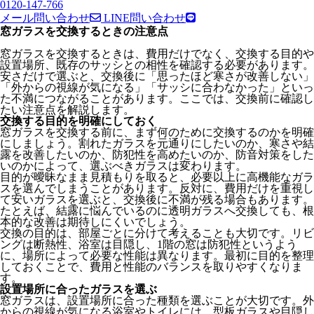
0120-147-766
メール問い合わせ
LINE問い合わせ
窓ガラスを交換するときの注意点
窓ガラスを交換するときは、費用だけでなく、交換する目的や
設置場所、既存のサッシとの相性を確認する必要があります。
安さだけで選ぶと、交換後に「思ったほど寒さが改善しない」
「外からの視線が気になる」「サッシに合わなかった」といっ
た不満につながることがあります。ここでは、交換前に確認し
たい注意点を解説します。
交換する目的を明確にしておく
窓ガラスを交換する前に、まず何のために交換するのかを明確
にしましょう。割れたガラスを元通りにしたいのか、寒さや結
露を改善したいのか、防犯性を高めたいのか、防音対策をした
いのかによって、選ぶべきガラスは変わります。
目的が曖昧なまま見積もりを取ると、必要以上に高機能なガラ
スを選んでしまうことがあります。反対に、費用だけを重視し
て安いガラスを選ぶと、交換後に不満が残る場合もあります。
たとえば、結露に悩んでいるのに透明ガラスへ交換しても、根
本的な改善は期待しにくいでしょう。
交換の目的は、部屋ごとに分けて考えることも大切です。リビ
ングは断熱性、浴室は目隠し、1階の窓は防犯性というよう
に、場所によって必要な性能は異なります。最初に目的を整理
しておくことで、費用と性能のバランスを取りやすくなりま
す。
設置場所に合ったガラスを選ぶ
窓ガラスは、設置場所に合った種類を選ぶことが大切です。外
からの視線が気になる浴室やトイレには、型板ガラスや目隠し