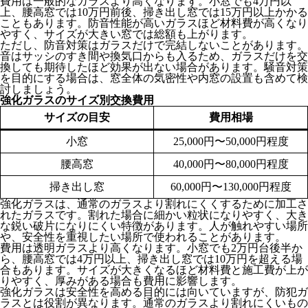
費用は一般的なガラスより高くなります。小窓でも4万円以
上、腰高窓では10万円前後、掃き出し窓では15万円以上かかる
こともあります。防音性能が高いガラスほど材料費が高くなり
やすく、サイズが大きい窓では総額も上がります。
ただし、防音対策はガラスだけで完結しないことがあります。
音はサッシのすき間や換気口からも入るため、ガラスだけを交
換しても期待したほど効果が出ない場合があります。騒音対策
を目的にする場合は、窓全体の気密性や内窓の設置も含めて検
討しましょう。
強化ガラスのサイズ別交換費用
サイズの目安
費用相場
小窓
25,000円〜50,000円程度
腰高窓
40,000円〜80,000円程度
掃き出し窓
60,000円〜130,000円程度
強化ガラスは、通常のガラスより割れにくくするために加工さ
れたガラスです。割れた場合に細かい粒状になりやすく、大き
な鋭い破片になりにくい特徴があります。人が触れやすい場所
や、安全性を重視したい場所で使われることがあります。
費用は透明ガラスより高くなります。小窓でも2万円台後半か
ら、腰高窓では4万円以上、掃き出し窓では10万円を超える場
合もあります。サイズが大きくなるほど材料費と施工費が上が
りやすく、厚みがある場合も費用に影響します。
強化ガラスは安全性を高める目的には向いていますが、防犯ガ
ラスとは役割が異なります。通常のガラスより割れにくいもの