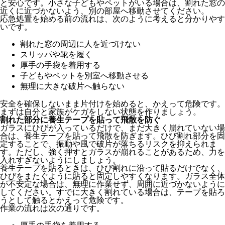
と安心です。小さな子どもやペットがいる場合は、割れた窓の
近くに近づかないよう、別の部屋へ移動させてください。
応急処置を始める前の流れは、次のように考えると分かりやす
いです。
割れた窓の周辺に人を近づけない
スリッパや靴を履く
厚手の手袋を着用する
子どもやペットを別室へ移動させる
無理に大きな破片へ触らない
安全を確保しないまま片付けを始めると、かえって危険です。
まずは自分と家族がケガをしない状態を作りましょう。
割れた部分に養生テープを貼って飛散を防ぐ
ガラスにひびが入っているだけで、まだ大きく崩れていない場
合は、養生テープを貼って飛散を防ぎます。ひび割れ部分を固
定することで、振動や風で破片が落ちるリスクを抑えられま
す。ただし、強く押すとガラスが崩れることがあるため、力を
入れすぎないようにしましょう。
養生テープを貼るときは、ひび割れに沿って貼るだけでなく、
ひびをまたぐように貼ると固定しやすくなります。ガラス全体
が不安定な場合は、無理に作業せず、周囲に近づかないように
してください。すでに大きく割れている場合は、テープを貼ろ
うとして触るとかえって危険です。
作業の流れは次の通りです。