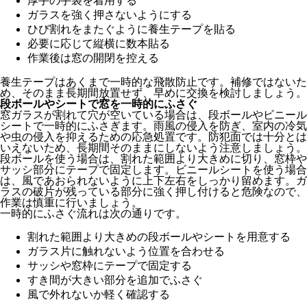
厚手の手袋を着用する
ガラスを強く押さないようにする
ひび割れをまたぐように養生テープを貼る
必要に応じて縦横に数本貼る
作業後は窓の開閉を控える
養生テープはあくまで一時的な飛散防止です。補修ではないた
め、そのまま長期間放置せず、早めに交換を検討しましょう。
段ボールやシートで窓を一時的にふさぐ
窓ガラスが割れて穴が空いている場合は、段ボールやビニール
シートで一時的にふさぎます。雨風の侵入を防ぎ、室内の冷気
や虫の侵入を抑えるための応急処置です。防犯面では十分とは
いえないため、長期間そのままにしないよう注意しましょう。
段ボールを使う場合は、割れた範囲より大きめに切り、窓枠や
サッシ部分にテープで固定します。ビニールシートを使う場合
は、風であおられないように上下左右をしっかり留めます。ガ
ラスの破片が残っている部分に強く押し付けると危険なので、
作業は慎重に行いましょう。
一時的にふさぐ流れは次の通りです。
割れた範囲より大きめの段ボールやシートを用意する
ガラス片に触れないよう位置を合わせる
サッシや窓枠にテープで固定する
すき間が大きい部分を追加でふさぐ
風で外れないか軽く確認する