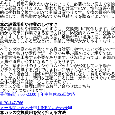
ただし、費用を抑えたいからといって、必要のない窓まで交換
する必要はありません。割れた窓だけ直すのか、性能改善を目
的に複数枚交換するのかで判断は変わります。交換の目的を明
確にして、優先順位を決めてから見積もりを取るとよいでしょ
う。
窓の設置場所や作業のしやすさ
窓の設置場所や作業のしやすさも、交換費用に関係します。室
内から簡単に作業できる窓であれば、比較的スムーズに交換で
きます。しかし、高所にある窓、足場が悪い場所の窓、家具や
設備が近くにある窓などは、作業に時間がかかりやすくなりま
す。
ベランダや庭から作業できる窓は対応しやすいことが多いです
が、吹き抜けや階段付近、外側から手が届きにくい場所では、
作業方法を工夫する必要があります。状況によっては、追加の
人員や道具が必要になることもあります。
また、窓まわりのサッシやゴムパッキンが劣化している場合、
ガラスを交換するだけではきれいに納まらないことがありま
す。その場合は、補修や部品交換が必要になり、費用が加わる
ことがあります。費用を正確に知るには、ガラスだけでなく窓
全体の状態を確認することが大切です。
ガラス交換・修理
に関する
お問い合わせはこちら
↓タップでつながります↓
受付時間 8:00~23:00｜年中無休365日対応
0120-147-766
メール問い合わせ
LINE問い合わせ
窓ガラス交換費用を安く抑える方法