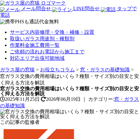
メール問合せ
LINE問合せ
タップで
電話
サービス内容
修理・交換・補修・設置
取扱いガラス
用途別・種類別
作業料金
施工費用一覧
ご依頼の流れ
お電話から施工まで
対応エリア
出張可能地域
ガラス屋の窓猿
>
お役立ちコラム
>
窓・ガラスの基礎知識
>
窓ガラス交換の費用相場はいくら？種類・サイズ別の目安と安
く抑える方法を解説
窓ガラス交換の費用相場はいくら？種類・サイズ別の目安と安
く抑える方法を解説
2025年11月25日
2026年06月19日
｜
カテゴリー:
窓・ガラス
の基礎知識
この記事の監修者