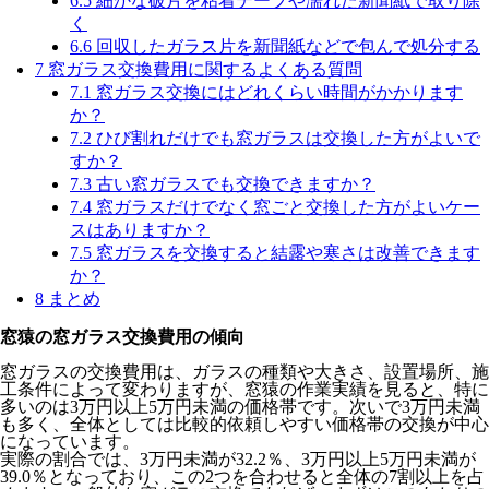
6.5
細かな破片を粘着テープや濡れた新聞紙で取り除
く
6.6
回収したガラス片を新聞紙などで包んで処分する
7
窓ガラス交換費用に関するよくある質問
7.1
窓ガラス交換にはどれくらい時間がかかります
か？
7.2
ひび割れだけでも窓ガラスは交換した方がよいで
すか？
7.3
古い窓ガラスでも交換できますか？
7.4
窓ガラスだけでなく窓ごと交換した方がよいケー
スはありますか？
7.5
窓ガラスを交換すると結露や寒さは改善できます
か？
8
まとめ
窓猿の窓ガラス交換費用の傾向
窓ガラスの交換費用は、ガラスの種類や大きさ、設置場所、施
工条件によって変わりますが、窓猿の作業実績を見ると、特に
多いのは3万円以上5万円未満の価格帯です。次いで3万円未満
も多く、全体としては比較的依頼しやすい価格帯の交換が中心
になっています。
実際の割合では、3万円未満が32.2％、3万円以上5万円未満が
39.0％となっており、この2つを合わせると全体の7割以上を占