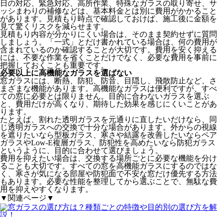
日の対応、緊急対応、高所作業、特殊なガラスの取り寄せ、サ
ッシまわりの補修などは、基本料金とは別に費用がかかること
があります。見積もり時点で確認しておけば、施工後に金額を
見て驚くリスクを減らせます。
見積もり内容が分かりにくい場合は、そのまま契約せずに質問
しましょう。「一式」とだけ書かれている場合は、何の費用が
含まれているのか確認することが大切です。費用を安く抑える
には、不要な作業を省くことだけでなく、必要な費用を事前に
把握しておくことも重要です。
必要以上に高機能なガラスを選ばない
窓ガラスには、断熱、防犯、防音、目隠し、飛散防止など、さ
まざまな機能があります。高機能なガラスは便利ですが、すべ
ての窓に必要とは限りません。目的に合わないガラスを選ぶ
と、費用だけが高くなり、期待した効果を感じにくいことがあ
ります。
たとえば、割れた透明ガラスを元通りに直したいだけなら、同
じ透明ガラスへの交換で十分な場合があります。外からの視線
を遮りたいなら型板ガラス、寒さや結露を改善したいならペア
ガラスやLow-E複層ガラス、防犯性を高めたいなら防犯ガラス
というように、目的に合わせて選びましょう。
費用を抑えたい場合は、交換する場所ごとに必要な機能を分け
ることも大切です。すべての窓を高機能ガラスにするのではな
く、寒さが気になる部屋や防犯面で不安な窓だけ優先する方法
もあります。必要な性能を整理してから選ぶことで、無駄な費
用を抑えやすくなります。
▼関連ページ▼