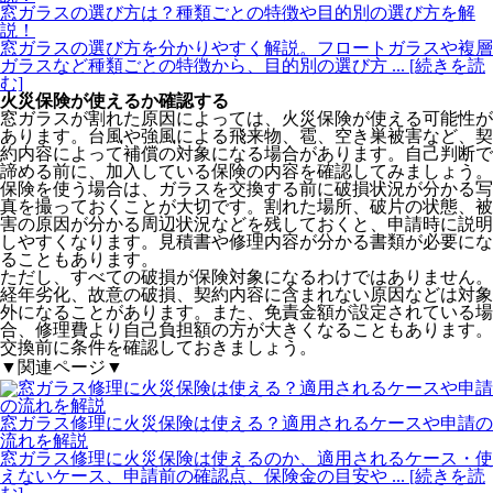
窓ガラスの選び方は？種類ごとの特徴や目的別の選び方を解
説！
窓ガラスの選び方を分かりやすく解説。フロートガラスや複層
ガラスなど種類ごとの特徴から、目的別の選び方
... [続きを読
む]
火災保険が使えるか確認する
窓ガラスが割れた原因によっては、火災保険が使える可能性が
あります。台風や強風による飛来物、雹、空き巣被害など、契
約内容によって補償の対象になる場合があります。自己判断で
諦める前に、加入している保険の内容を確認してみましょう。
保険を使う場合は、ガラスを交換する前に破損状況が分かる写
真を撮っておくことが大切です。割れた場所、破片の状態、被
害の原因が分かる周辺状況などを残しておくと、申請時に説明
しやすくなります。見積書や修理内容が分かる書類が必要にな
ることもあります。
ただし、すべての破損が保険対象になるわけではありません。
経年劣化、故意の破損、契約内容に含まれない原因などは対象
外になることがあります。また、免責金額が設定されている場
合、修理費より自己負担額の方が大きくなることもあります。
交換前に条件を確認しておきましょう。
▼関連ページ▼
窓ガラス修理に火災保険は使える？適用されるケースや申請の
流れを解説
窓ガラス修理に火災保険は使えるのか、適用されるケース・使
えないケース、申請前の確認点、保険金の目安や
... [続きを読