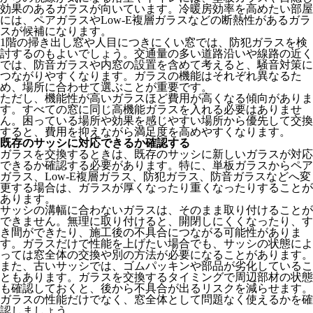
効果のあるガラスが向いています。冷暖房効率を高めたい部屋
には、ペアガラスやLow-E複層ガラスなどの断熱性があるガラ
スが候補になります。
1階の掃き出し窓や人目につきにくい窓では、防犯ガラスを検
討するのもよいでしょう。交通量の多い道路沿いや線路の近く
では、防音ガラスや内窓の設置を含めて考えると、騒音対策に
つながりやすくなります。ガラスの機能はそれぞれ異なるた
め、場所に合わせて選ぶことが重要です。
ただし、機能性が高いガラスほど費用が高くなる傾向がありま
す。すべての窓に同じ高機能ガラスを入れる必要はありませ
ん。困っている場所や効果を感じやすい場所から優先して交換
すると、費用を抑えながら満足度を高めやすくなります。
既存のサッシに対応できるか確認する
ガラスを交換するときは、既存のサッシに新しいガラスが対応
できるか確認する必要があります。特に、単板ガラスからペア
ガラス、Low-E複層ガラス、防犯ガラス、防音ガラスなどへ変
更する場合は、ガラスが厚くなったり重くなったりすることが
あります。
サッシの溝幅に合わないガラスは、そのまま取り付けることが
できません。無理に取り付けると、開閉しにくくなったり、す
き間ができたり、施工後の不具合につながる可能性がありま
す。ガラスだけで性能を上げたい場合でも、サッシの状態によ
っては窓全体の交換や別の方法が必要になることがあります。
また、古いサッシでは、ゴムパッキンや部品が劣化しているこ
ともあります。ガラスを交換するタイミングで周辺部材の状態
も確認しておくと、後から不具合が出るリスクを減らせます。
ガラスの性能だけでなく、窓全体として問題なく使えるかを確
認しましょう。