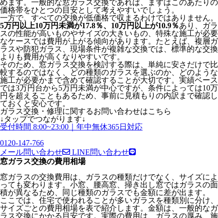
めます。一般的な窓ガラス交換であれば、まずはこのあたりの
価格帯をひとつの目安として考えやすいでしょう。
一方で、すべての交換が低価格で収まるわけではありません。
5万円以上10万円未満が17.8％、10万円以上が10.9％
あり、ガラ
スの性能が高いものやサイズの大きいもの、特殊な施工が必要
なケースでは費用が上がる傾向があります。たとえば、複層ガ
ラスや防犯ガラス、現場条件が複雑な交換では、標準的な交換
よりも費用が高くなりやすいです。
そのため、窓ガラス交換を検討する際は、単純に安さだけで比
較するのではなく、どの種類のガラスを選ぶのか、どのような
施工が必要かまで含めて確認することが大切です。実績ベース
では3万円台から5万円未満が中心ですが、条件によっては10万
円を超えることもあるため、事前に見積もりの内訳まで確認し
ておくと安心です。
ガラス交換・修理
に関する
お問い合わせはこちら
↓タップでつながります↓
受付時間 8:00~23:00｜年中無休365日対応
0120-147-766
メール問い合わせ
LINE問い合わせ
窓ガラス交換の費用相場
窓ガラスの交換費用は、ガラスの種類だけでなく、サイズによ
っても変わります。小窓、腰高窓、掃き出し窓ではガラスの面
積が異なるため、同じ種類のガラスでも金額に差が出ます。
ここでは、住宅で使われることが多いガラスを種類別に分け、
サイズごとの費用相場を表で紹介します。金額は、一般的なガ
ラス交換にかかる目安です。実際の費用は、ガラスの厚み、施