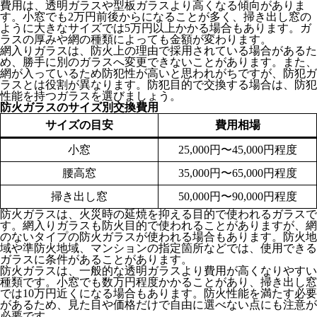
費用は、透明ガラスや型板ガラスより高くなる傾向がありま
す。小窓でも2万円前後からになることが多く、掃き出し窓の
ように大きなサイズでは5万円以上かかる場合もあります。ガ
ラスの厚みや網の種類によっても金額が変わります。
網入りガラスは、防火上の理由で採用されている場合があるた
め、勝手に別のガラスへ変更できないことがあります。また、
網が入っているため防犯性が高いと思われがちですが、防犯ガ
ラスとは役割が異なります。防犯目的で交換する場合は、防犯
性能を持つガラスを選びましょう。
防火ガラスのサイズ別交換費用
サイズの目安
費用相場
小窓
25,000円〜45,000円程度
腰高窓
35,000円〜65,000円程度
掃き出し窓
50,000円〜90,000円程度
防火ガラスは、火災時の延焼を抑える目的で使われるガラスで
す。網入りガラスも防火目的で使われることがありますが、網
のないタイプの防火ガラスが使われる場合もあります。防火地
域や準防火地域、マンションの指定箇所などでは、使用できる
ガラスに条件があることがあります。
防火ガラスは、一般的な透明ガラスより費用が高くなりやすい
種類です。小窓でも数万円程度かかることがあり、掃き出し窓
では10万円近くになる場合もあります。防火性能を満たす必要
があるため、見た目や価格だけで自由に選べない点にも注意が
必要です。