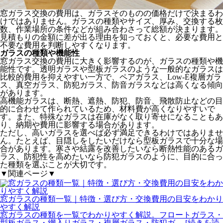
窓ガラス交換の費用は、ガラスそのものの価格だけで決まるわ
けではありません。ガラスの種類やサイズ、厚み、交換する枚
数、作業場所の条件などが組み合わさって総額が決まります。
見積もりの金額に差が出る理由を知っておくと、必要な費用と
不要な費用を判断しやすくなります。
ガラスの種類や機能性
窓ガラス交換の費用に大きく影響するのが、ガラスの種類や機
能性です。透明ガラスや型板ガラスのような一般的なガラスは
比較的費用を抑えやすい一方で、ペアガラス、Low-E複層ガラ
ス、真空ガラス、防犯ガラス、防音ガラスなどは高くなる傾向
があります。
高機能ガラスは、断熱、遮熱、防犯、防音、飛散防止などの目
的に合わせて作られているため、材料費が高くなりやすいで
す。また、特殊なガラスは在庫がなく取り寄せになることもあ
り、納期や費用に影響する場合があります。
ただし、高いガラスを選べば必ず満足できるわけではありませ
ん。たとえば、目隠しをしたいだけなら型板ガラスで十分な場
合があります。寒さや結露を改善したいなら断熱性能のあるガ
ラス、防犯性を高めたいなら防犯ガラスのように、目的に合っ
た種類を選ぶことが大切です。
▼関連ページ▼
窓ガラスの種類一覧｜特徴・選び方・交換費用の目安をわかり
やすく解説
窓ガラスの種類を一覧でわかりやすく解説。フロートガラス・
型板ガラス・網入りガラス・複層ガラス・防犯ガ
... [続きを読