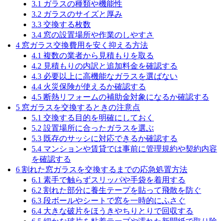
3.1
ガラスの種類や機能性
3.2
ガラスのサイズと厚み
3.3
交換する枚数
3.4
窓の設置場所や作業のしやすさ
4
窓ガラス交換費用を安く抑える方法
4.1
複数の業者から見積もりを取る
4.2
見積もりの内訳と追加料金を確認する
4.3
必要以上に高機能なガラスを選ばない
4.4
火災保険が使えるか確認する
4.5
断熱リフォームの補助金対象になるか確認する
5
窓ガラスを交換するときの注意点
5.1
交換する目的を明確にしておく
5.2
設置場所に合ったガラスを選ぶ
5.3
既存のサッシに対応できるか確認する
5.4
マンションや賃貸では事前に管理規約や契約内容
を確認する
6
割れた窓ガラスを交換するまでの応急処置方法
6.1
素手で触らずスリッパや手袋を着用する
6.2
割れた部分に養生テープを貼って飛散を防ぐ
6.3
段ボールやシートで窓を一時的にふさぐ
6.4
大きな破片をほうきやちりとりで回収する