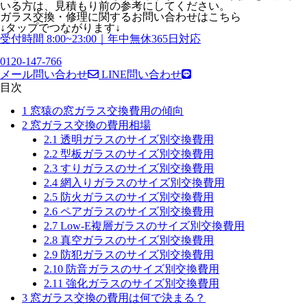
いる方は、見積もり前の参考にしてください。
ガラス交換・修理
に関する
お問い合わせはこちら
↓タップでつながります↓
受付時間 8:00~23:00｜年中無休365日対応
0120-147-766
メール問い合わせ
LINE問い合わせ
目次
1
窓猿の窓ガラス交換費用の傾向
2
窓ガラス交換の費用相場
2.1
透明ガラスのサイズ別交換費用
2.2
型板ガラスのサイズ別交換費用
2.3
すりガラスのサイズ別交換費用
2.4
網入りガラスのサイズ別交換費用
2.5
防火ガラスのサイズ別交換費用
2.6
ペアガラスのサイズ別交換費用
2.7
Low-E複層ガラスのサイズ別交換費用
2.8
真空ガラスのサイズ別交換費用
2.9
防犯ガラスのサイズ別交換費用
2.10
防音ガラスのサイズ別交換費用
2.11
強化ガラスのサイズ別交換費用
3
窓ガラス交換の費用は何で決まる？