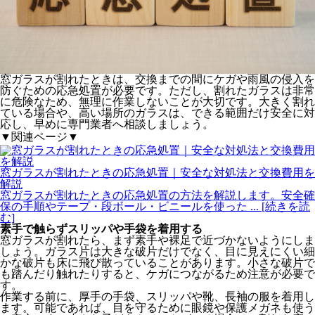
窓ガラスが割れたときは、交換までの間にケガや雨風の侵入を
防ぐための応急処置が必要です。ただし、割れたガラスは非常
に危険なため、無理に作業しないことが大切です。大きく割れ
ている場合や、高い場所のガラスは、できる範囲だけ安全に対
応し、早めに専門業者へ相談しましょう。
▼関連ページ▼
窓ガラスが割れたときの応急処置｜安全な対処法と交換費用を
解説
窓ガラスが割れたときの応急処置の方法を解説します。安全確
保の手順やテープ・段ボール・ビニールを使った
... [続きを読
む]
素手で触らずスリッパや手袋を着用する
窓ガラスが割れたら、まず素手や裸足で近づかないようにしま
しょう。ガラス片は大きな破片だけでなく、目に見えにくい細
かな破片も床に飛び散っていることがあります。小さな破片で
も踏んだり触れたりすると、ケガにつながるため注意が必要で
す。
作業する前に、厚手の手袋、スリッパや靴、長袖の服を着用し
ます。可能であれば、目を守るために眼鏡や保護メガネも使う