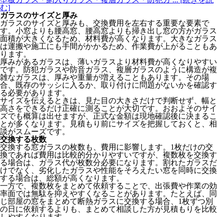
む]
ガラスのサイズと厚み
ガラスのサイズと厚みも、交換費用を左右する重要な要素で
す。小窓よりも腰高窓、腰高窓よりも掃き出し窓の方がガラス
面積が大きくなるため、材料費が高くなります。大きなガラス
は運搬や施工にも手間がかかるため、作業費が上がることもあ
ります。
厚みがあるガラスは、薄いガラスより材料費が高くなりやすい
です。防犯ガラスや防音ガラス、複層ガラスのように構造が複
雑なガラスは、厚みや重量が増えることもあります。その場
合、既存のサッシに入るか、取り付けに問題がないかを確認す
る必要があります。
サイズを伝えるときは、見た目の大きさだけで判断せず、幅と
高さをできるだけ正確に測ることが大切です。おおよそのサイ
ズでも概算は出せますが、正式な金額は現地確認後に決まるこ
とが多くなります。見積もり前にサイズを把握しておくと、相
談がスムーズです。
交換する枚数
交換する窓ガラスの枚数も、費用に影響します。1枚だけの交
換であれば費用は比較的分かりやすいですが、複数枚を交換す
る場合は、ガラス代が枚数分必要になります。割れたガラスだ
けでなく、劣化したガラスや性能をそろえたい窓を同時に交換
する場合は、総額が高くなります。
一方で、複数枚をまとめて依頼することで、出張費や作業の効
率面では無駄を抑えやすくなることがあります。たとえば、同
じ部屋の窓をまとめて断熱ガラスに交換する場合、1枚ずつ別
の日に依頼するよりも、まとめて相談した方が見積もりを比較
しやすくなります。