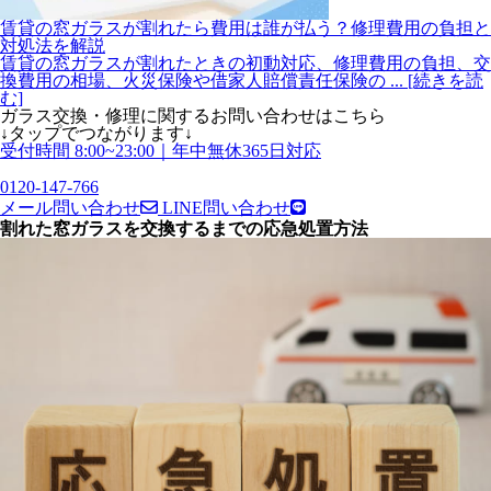
賃貸の窓ガラスが割れたら費用は誰が払う？修理費用の負担と
対処法を解説
賃貸の窓ガラスが割れたときの初動対応、修理費用の負担、交
換費用の相場、火災保険や借家人賠償責任保険の
... [続きを読
む]
ガラス交換・修理
に関する
お問い合わせはこちら
↓タップでつながります↓
受付時間 8:00~23:00｜年中無休365日対応
0120-147-766
メール問い合わせ
LINE問い合わせ
割れた窓ガラスを交換するまでの応急処置方法