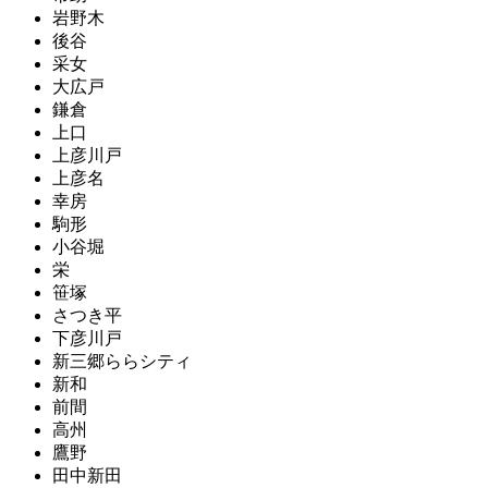
岩野木
後谷
采女
大広戸
鎌倉
上口
上彦川戸
上彦名
幸房
駒形
小谷堀
栄
笹塚
さつき平
下彦川戸
新三郷ららシティ
新和
前間
高州
鷹野
田中新田