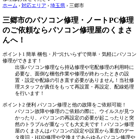
ホーム
›
対応エリア
›
埼玉県
›
三郷市
三郷市のパソコン修理・ノートPC修理
のご依頼ならパソコン修理屋のくまさ
んへ！
ポイント1
簡単
梱包・片づけいらずで簡単・気軽にパソコン
修理ができます！
出張パソコン修理なら持込修理や宅配修理の利用時に
必要な、面倒な梱包作業や修理が終わったときの設
置・設定や配線の引き直す必要がありません！当社修
理スタッフが責任をもって再設置・再設定、配線処理
を行います！
ポイント2
便利
パソコン修理と他の故障をご依頼可能！
パソコン故障や修理のご依頼の際に、ウイルスが見つ
かったり、パソコンの再設定の必要が起こったりと突
然のトラブルが重なっても大丈夫です！パソコン修理
屋のくまさんはパソコンの設定や設置から重度のデー
タ復旧・HDD修理や交換まであらゆるパソコン修理や