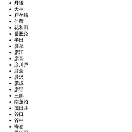
丹後
天神
戸ケ崎
仁蔵
花和田
番匠免
半田
彦糸
彦江
彦音
彦川戸
彦倉
彦沢
彦成
彦野
三郷
南蓮沼
茂田井
谷口
谷中
寄巻