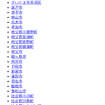
さいたま市見沼区
坂戸市
幸手市
狭山市
志木市
草加市
秩父郡小鹿野町
秩父郡長瀞町
秩父郡皆野町
秩父郡横瀬町
秩父市
鶴ヶ島市
所沢市
戸田市
新座市
蓮田市
羽生市
飯能市
東松山市
比企郡小川町
比企郡川島町