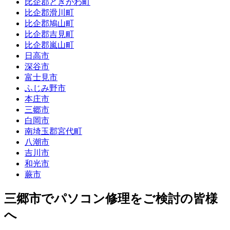
比企郡ときがわ町
比企郡滑川町
比企郡鳩山町
比企郡吉見町
比企郡嵐山町
日高市
深谷市
富士見市
ふじみ野市
本庄市
三郷市
白岡市
南埼玉郡宮代町
八潮市
吉川市
和光市
蕨市
三郷市でパソコン修理をご検討の皆様
へ