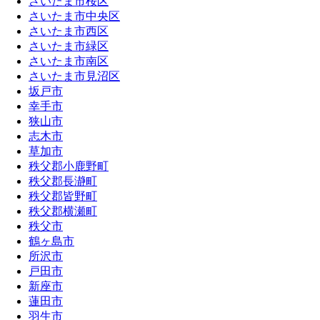
さいたま市桜区
さいたま市中央区
さいたま市西区
さいたま市緑区
さいたま市南区
さいたま市見沼区
坂戸市
幸手市
狭山市
志木市
草加市
秩父郡小鹿野町
秩父郡長瀞町
秩父郡皆野町
秩父郡横瀬町
秩父市
鶴ヶ島市
所沢市
戸田市
新座市
蓮田市
羽生市