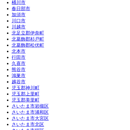
桶川市
春日部市
加須市
川口市
川越市
北足立郡伊奈町
北葛飾郡杉戸町
北葛飾郡松伏町
北本市
行田市
久喜市
熊谷市
鴻巣市
越谷市
児玉郡神川町
児玉郡上里町
児玉郡美里町
さいたま市岩槻区
さいたま市浦和区
さいたま市大宮区
さいたま市北区