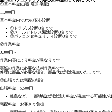
蕨市のパソコントラブル解決の料金のしくみについて
①基本料金
(出張·店頭·宅配)
11,000円
基本料金内で3つの安心診断
①トラブル診断/3台まで
②メールアドレス漏洩診断/3台まで
③パソコンセキュリティ診断/3台まで
②作業料金
3,300円～
作業内容により料金が異なります
実際の作業に必要な技術作業料です。
修理に部品が必要な場合、部品代は別途発生いたします。
③出張または宅配の場合
出張料金：
5,500円
離島など、一部地域は別途遠方料金が発生する可能性が
宅配料金：お客さま負担