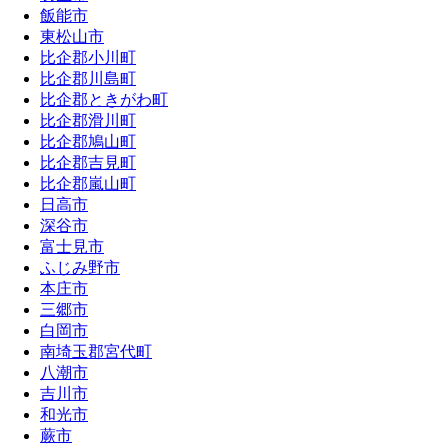
飯能市
東松山市
比企郡小川町
比企郡川島町
比企郡ときがわ町
比企郡滑川町
比企郡鳩山町
比企郡吉見町
比企郡嵐山町
日高市
深谷市
富士見市
ふじみ野市
本庄市
三郷市
白岡市
南埼玉郡宮代町
八潮市
吉川市
和光市
蕨市