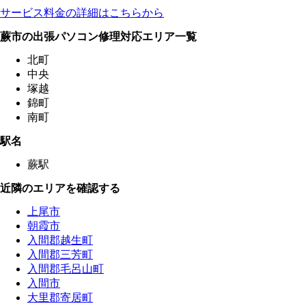
サービス料金の詳細はこちらから
蕨市の出張パソコン修理対応エリア一覧
北町
中央
塚越
錦町
南町
駅名
蕨駅
近隣のエリアを確認する
上尾市
朝霞市
入間郡越生町
入間郡三芳町
入間郡毛呂山町
入間市
大里郡寄居町