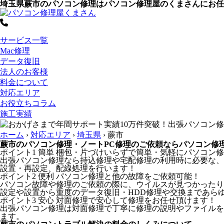
埼玉県蕨市のパソコン修理はパソコン修理屋のくまさんにお任
サービス一覧
Mac修理
データ復旧
法人のお客様
料金について
対応エリア
お役立ちコラム
施工実績
ホーム
›
対応エリア
›
埼玉県
›
蕨市
蕨市のパソコン修理・ノートPC修理のご依頼ならパソコン修
ポイント1
簡単
梱包・片づけいらずで簡単・気軽にパソコン修
出張パソコン修理なら持込修理や宅配修理の利用時に必要な、
設置・再設定、配線処理を行います！
ポイント2
便利
パソコン修理と他の故障をご依頼可能！
パソコン故障や修理のご依頼の際に、ウイルスが見つかったり
設定や設置から重度のデータ復旧・HDD修理や交換まであら
ポイント3
安心
対面修理で安心して修理をお任せ頂けます！
出張パソコン修理は対面修理で丁寧に修理の説明やファイルを
ます。