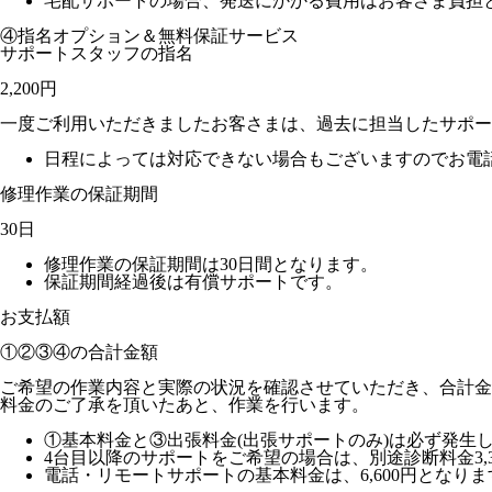
宅配サポートの場合、発送にかかる費用はお客さま負担と
④指名オプション＆無料保証サービス
サポートスタッフの指名
2,200円
一度ご利用いただきましたお客さまは、過去に担当したサポー
日程によっては対応できない場合もございますのでお電
修理作業の保証期間
30日
修理作業の保証期間は30日間となります。
保証期間経過後は有償サポートです。
お支払額
①②③④の
合計金額
ご希望の作業内容と実際の状況を確認させていただき、合計金
料金のご了承を頂いたあと、作業を行います。
①基本料金と③出張料金(出張サポートのみ)は必ず発生
4台目以降のサポートをご希望の場合は、別途診断料金3,3
電話・リモートサポートの基本料金は、6,600円となりま