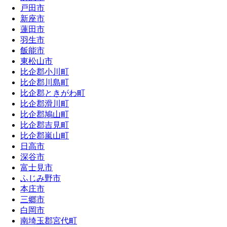
戸田市
新座市
蓮田市
羽生市
飯能市
東松山市
比企郡小川町
比企郡川島町
比企郡ときがわ町
比企郡滑川町
比企郡鳩山町
比企郡吉見町
比企郡嵐山町
日高市
深谷市
富士見市
ふじみ野市
本庄市
三郷市
白岡市
南埼玉郡宮代町