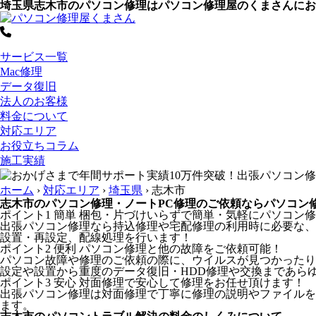
埼玉県志木市のパソコン修理はパソコン修理屋のくまさんにお
サービス一覧
Mac修理
データ復旧
法人のお客様
料金について
対応エリア
お役立ちコラム
施工実績
ホーム
›
対応エリア
›
埼玉県
›
志木市
志木市のパソコン修理・ノートPC修理のご依頼ならパソコン
ポイント1
簡単
梱包・片づけいらずで簡単・気軽にパソコン修
出張パソコン修理なら持込修理や宅配修理の利用時に必要な、
設置・再設定、配線処理を行います！
ポイント2
便利
パソコン修理と他の故障をご依頼可能！
パソコン故障や修理のご依頼の際に、ウイルスが見つかったり
設定や設置から重度のデータ復旧・HDD修理や交換まであら
ポイント3
安心
対面修理で安心して修理をお任せ頂けます！
出張パソコン修理は対面修理で丁寧に修理の説明やファイルを
ます。