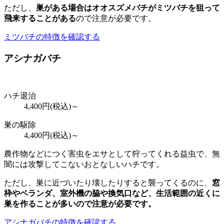
ただし、
巣がある場合はオオスズメバチがミツバチを狙って
飛来することがある
ので注意が必要です。
ミツバチの特徴を確認する
アシナガバチ
ハチ退治
4,400
円(税込)～
巣の駆除
4,400
円(税込)～
農作物などにつく害虫をエサとして狩ってくれる益虫で、無
闇には攻撃してこないおとなしいハチです。
ただし、巣に近づいたり壊したりすると襲ってくるのに、
窓
枠やベランダ、室外機の脇や換気口など、
生活範囲の近くに
巣を作ることが多いので注意が必要
です。
アシナガバチの特徴を確認する