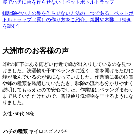
罠でハチに巣を作らせない！ペットボトルトラップ
蜂駆除やハチの巣を作らせない方法の一つである、ペットボ
トルトラップ（罠）の作り方をご紹介。焼酎や木酢
... [続き
を読む]
大洲市の
お客様の声
2階の軒下にある雨どい付近で蜂が出入りしているのを見つ
けました。洗濯物を干すベランダに近く、窓を開けるたびに
蜂が飛んでいるのが気になっていました。作業前に巣の位置
や蜂の種類を確認していただき、駆除の流れも分かりやすく
説明してもらえたので安心でした。作業後はベランダまわり
まで見ていただけたので、普段通り洗濯物を干せるようにな
りました。
女性･50代
N様
ハチの種類
キイロスズメバチ