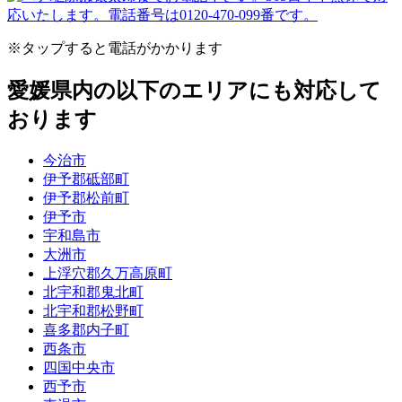
※タップすると電話がかかります
愛媛県内の以下のエリアにも対応して
おります
今治市
伊予郡砥部町
伊予郡松前町
伊予市
宇和島市
大洲市
上浮穴郡久万高原町
北宇和郡鬼北町
北宇和郡松野町
喜多郡内子町
西条市
四国中央市
西予市