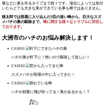
裏などに巣を作るタイプまで様々です。場合によっては気付
いたらとても大きな巣ができている事も稀ではありません。
猿太郎では部屋に入り込んだ1匹の迷い蜂から、巨大なスズ
メバチの巣の駆除まで、
蜂に関する様々なトラブルに対応し
ております。
大洲市の
ハチのお悩み解決します！
CASE
01
ハチの巣が軒下に！怖いので駆除して欲しい！
CASE
02
スズメバチが部屋の中に入ってきた！
CASE
03
ハチが頻繁に飛び回ってる！巣があるかも！？