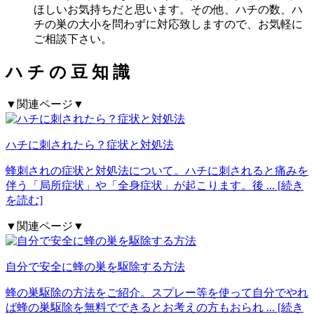
ほしいお気持ちだと思います。その他、ハチの数、ハ
チの巣の大小を問わずに対応致しますので、お気軽に
ご相談下さい。
ハ
チ
の
豆
知
識
▼関連ページ▼
ハチに刺されたら？症状と対処法
蜂刺されの症状と対処法について。ハチに刺されると痛みを
伴う「局所症状」や「全身症状」が起こります。後
... [続き
を読む]
▼関連ページ▼
自分で安全に蜂の巣を駆除する方法
蜂の巣駆除の方法をご紹介。スプレー等を使って自分でやれ
ば蜂の巣駆除を無料でできるとお考えの方もおられ
... [続き