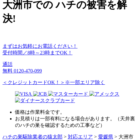
大洲市
での
ハチ
の
被害
を
解
決!
まずはお気軽にお電話ください！
受付時間／8時～23時までOK！
通話
無料
0120-470-099
＜クレジットカードOK！＞※一部エリア除く
価格は作業料金です。
お見積りは一部有料になる場合があります。（天井裏
のハチの巣を確認するための工事など）
ハチの巣駆除業者の猿太郎
>
対応エリア
>
愛媛県
>
大洲市