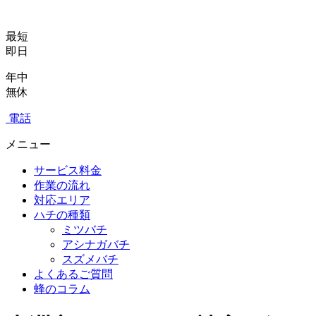
最短
即日
年中
無休
電話
メニュー
サービス料金
作業の流れ
対応エリア
ハチの種類
ミツバチ
アシナガバチ
スズメバチ
よくあるご質問
蜂のコラム