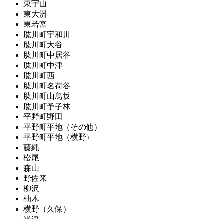
東宇山
東大洲
東若宮
肱川町宇和川
肱川町大谷
肱川町中居谷
肱川町中津
肱川町西
肱川町名荷谷
肱川町山鳥坂
肱川町予子林
平野町野田
平野町平地（その他）
平野町平地（横野）
藤縄
松尾
森山
野佐来
柳沢
柚木
横野（久保）