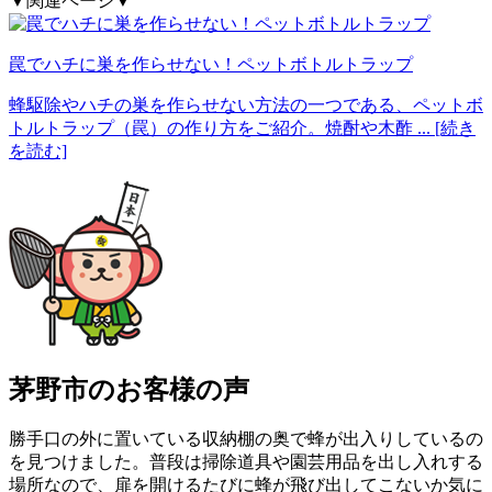
▼関連ページ▼
罠でハチに巣を作らせない！ペットボトルトラップ
蜂駆除やハチの巣を作らせない方法の一つである、ペットボ
トルトラップ（罠）の作り方をご紹介。焼酎や木酢
... [続き
を読む]
茅野市の
お客様の声
勝手口の外に置いている収納棚の奥で蜂が出入りしているの
を見つけました。普段は掃除道具や園芸用品を出し入れする
場所なので、扉を開けるたびに蜂が飛び出してこないか気に