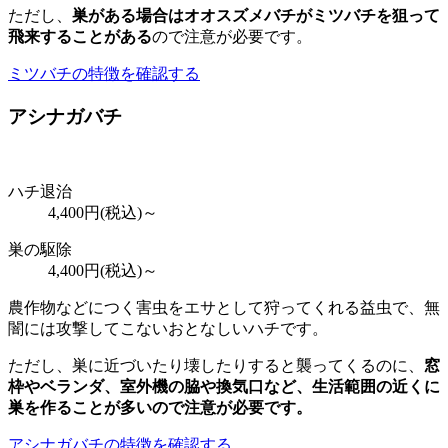
ただし、
巣がある場合はオオスズメバチがミツバチを狙って
飛来することがある
ので注意が必要です。
ミツバチの特徴を確認する
アシナガバチ
ハチ退治
4,400
円(税込)～
巣の駆除
4,400
円(税込)～
農作物などにつく害虫をエサとして狩ってくれる益虫で、無
闇には攻撃してこないおとなしいハチです。
ただし、巣に近づいたり壊したりすると襲ってくるのに、
窓
枠やベランダ、室外機の脇や換気口など、
生活範囲の近くに
巣を作ることが多いので注意が必要
です。
アシナガバチの特徴を確認する