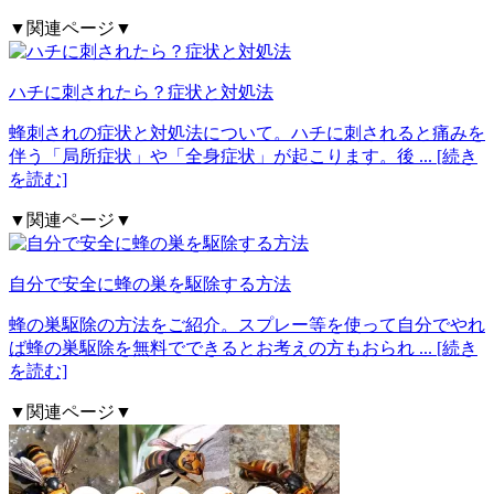
▼関連ページ▼
ハチに刺されたら？症状と対処法
蜂刺されの症状と対処法について。ハチに刺されると痛みを
伴う「局所症状」や「全身症状」が起こります。後
... [続き
を読む]
▼関連ページ▼
自分で安全に蜂の巣を駆除する方法
蜂の巣駆除の方法をご紹介。スプレー等を使って自分でやれ
ば蜂の巣駆除を無料でできるとお考えの方もおられ
... [続き
を読む]
▼関連ページ▼