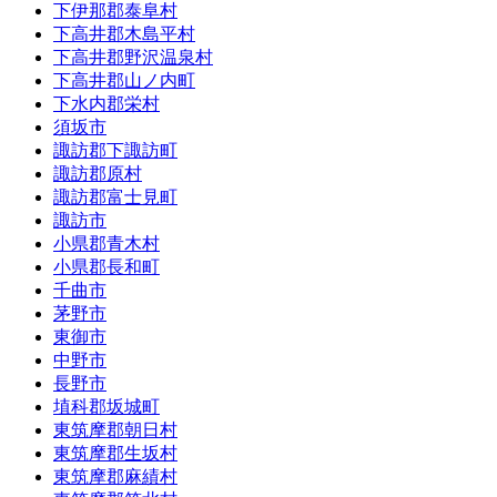
下伊那郡泰阜村
下高井郡木島平村
下高井郡野沢温泉村
下高井郡山ノ内町
下水内郡栄村
須坂市
諏訪郡下諏訪町
諏訪郡原村
諏訪郡富士見町
諏訪市
小県郡青木村
小県郡長和町
千曲市
茅野市
東御市
中野市
長野市
埴科郡坂城町
東筑摩郡朝日村
東筑摩郡生坂村
東筑摩郡麻績村