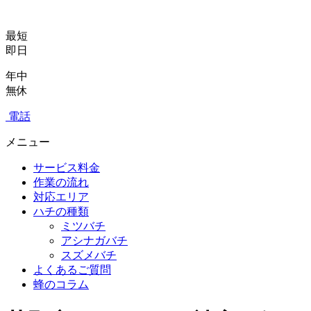
最短
即日
年中
無休
電話
メニュー
サービス料金
作業の流れ
対応エリア
ハチの種類
ミツバチ
アシナガバチ
スズメバチ
よくあるご質問
蜂のコラム