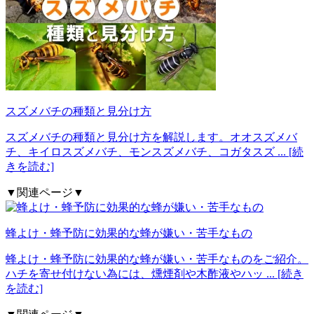
スズメバチの種類と見分け方
スズメバチの種類と見分け方を解説します。オオスズメバ
チ、キイロスズメバチ、モンスズメバチ、コガタスズ
... [続
きを読む]
▼関連ページ▼
蜂よけ・蜂予防に効果的な蜂が嫌い・苦手なもの
蜂よけ・蜂予防に効果的な蜂が嫌い・苦手なものをご紹介。
ハチを寄せ付けない為には、燻煙剤や木酢液やハッ
... [続き
を読む]