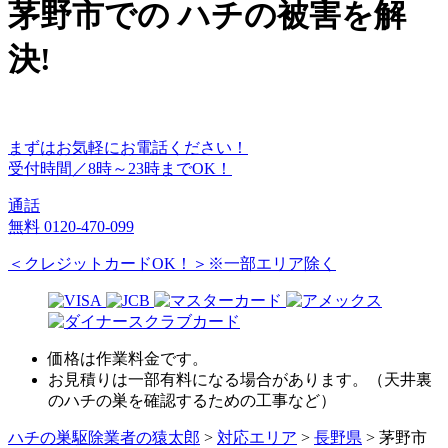
茅野市
での
ハチ
の
被害
を
解
決!
まずはお気軽にお電話ください！
受付時間／8時～23時までOK！
通話
無料
0120-470-099
＜クレジットカードOK！＞※一部エリア除く
価格は作業料金です。
お見積りは一部有料になる場合があります。（天井裏
のハチの巣を確認するための工事など）
ハチの巣駆除業者の猿太郎
>
対応エリア
>
長野県
>
茅野市