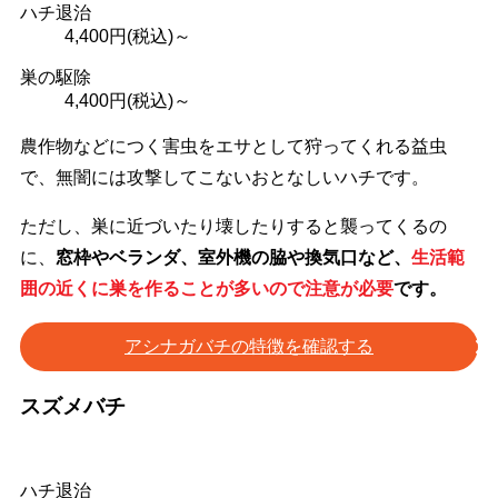
ハチ退治
4,400
円(税込)～
巣の駆除
4,400
円(税込)～
農作物などにつく害虫をエサとして狩ってくれる益虫
で、無闇には攻撃してこないおとなしいハチです。
ただし、巣に近づいたり壊したりすると襲ってくるの
に、
窓枠やベランダ、室外機の脇や換気口など、
生活範
囲の近くに巣を作ることが多いので注意が必要
です。
アシナガバチの特徴を確認する
スズメバチ
ハチ退治