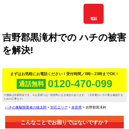
電話
吉野郡黒滝村
での
ハチ
の
被害
を
解決!
まずはお気軽にお電話ください！
受付時間／8時～23時までOK！
0120-470-099
通話
無料
価格は作業料金です。
お見積りは一部有料になる場合があります。（天井裏のハチの巣を確認する
ための工事など）
ハチの巣駆除業者の猿太郎
>
対応エリア
>
奈良県
>
吉野郡黒滝村
こんなことでお困りではないですか？