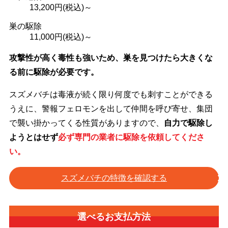
13,200
円(税込)～
巣の駆除
11,000
円(税込)～
攻撃性が高く毒性も強いため、巣を見つけたら大きくな
る前に駆除が必要です。
スズメバチは毒液が続く限り何度でも刺すことができる
うえに、警報フェロモンを出して仲間を呼び寄せ、集団
で襲い掛かってくる性質がありますので、
自力で駆除し
ようとはせず
必ず専門の業者に駆除を依頼してくださ
い。
スズメバチの特徴を確認する
選べるお支払方法