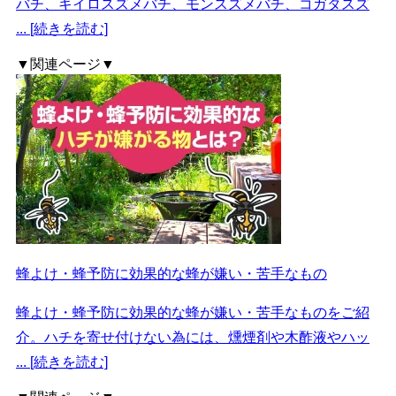
バチ、キイロスズメバチ、モンスズメバチ、コガタスズ
... [続きを読む]
▼関連ページ▼
蜂よけ・蜂予防に効果的な蜂が嫌い・苦手なもの
蜂よけ・蜂予防に効果的な蜂が嫌い・苦手なものをご紹
介。ハチを寄せ付けない為には、燻煙剤や木酢液やハッ
... [続きを読む]