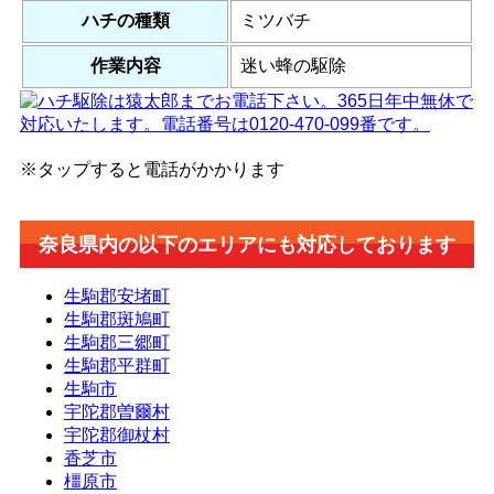
ハチの種類
ミツバチ
作業内容
迷い蜂の駆除
※タップすると電話がかかります
奈良県内の以下のエリアにも対応しております
生駒郡安堵町
生駒郡斑鳩町
生駒郡三郷町
生駒郡平群町
生駒市
宇陀郡曽爾村
宇陀郡御杖村
香芝市
橿原市