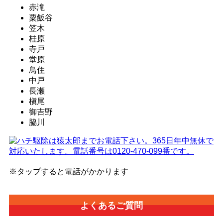
赤滝
粟飯谷
笠木
桂原
寺戸
堂原
鳥住
中戸
長瀬
槇尾
御吉野
脇川
※タップすると電話がかかります
よくあるご質問