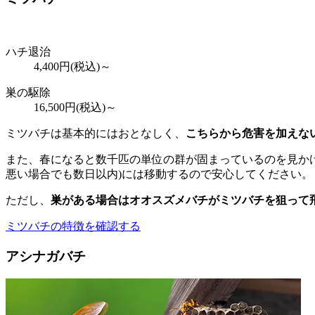
ハチ退治
4,400
円(税込)～
巣の駆除
16,500
円(税込)～
ミツバチは基本的にはおとなしく、
こちらから危害を加えな
また、春になると数千匹の単位の群が固まっているのを見かけ
悪い場合でも数日以内)には移動するので安心してください。
ただし、
巣がある場合はオオスズメバチがミツバチを狙って
ミツバチの特徴を確認する
アシナガバチ