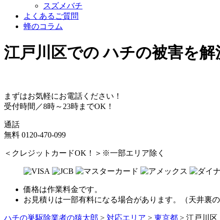
スズメバチ
よくあるご質問
蜂のコラム
江戸川区
での
ハチ
の
被害
を
解
まずはお気軽にお電話ください！
受付時間／8時～23時までOK！
通話
無料
0120-470-099
＜クレジットカードOK！＞※一部エリア除く
価格は作業料金です。
お見積りは一部有料になる場合があります。（天井裏の
ハチの巣駆除業者の猿太郎
>
対応エリア
>
東京都
>
江戸川区