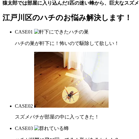
猿太郎では部屋に入り込んだ1匹の迷い蜂から、巨大なスズ
江戸川区の
ハチのお悩み解決します！
CASE
01
ハチの巣が軒下に！怖いので駆除して欲しい！
CASE
02
スズメバチが部屋の中に入ってきた！
CASE
03