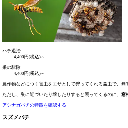
ハチ退治
4,400
円(税込)～
巣の駆除
4,400
円(税込)～
農作物などにつく害虫をエサとして狩ってくれる益虫で、無
ただし、巣に近づいたり壊したりすると襲ってくるのに、
窓
アシナガバチの特徴を確認する
スズメバチ