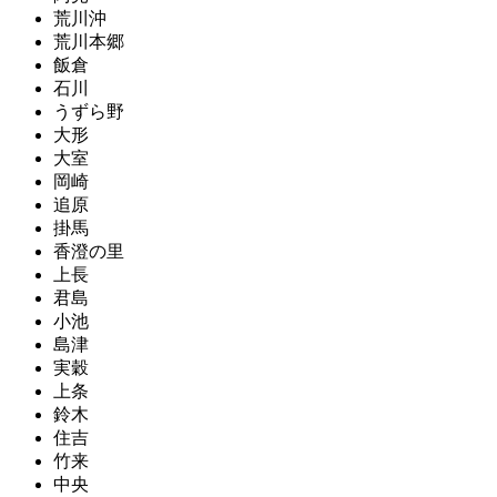
荒川沖
荒川本郷
飯倉
石川
うずら野
大形
大室
岡崎
追原
掛馬
香澄の里
上長
君島
小池
島津
実穀
上条
鈴木
住吉
竹来
中央