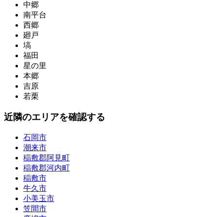
中郷
南平台
西郷
廻戸
塙
福田
星の里
本郷
吉原
若栗
近隣のエリアを確認する
石岡市
潮来市
稲敷郡阿見町
稲敷郡河内町
稲敷市
牛久市
小美玉市
笠間市