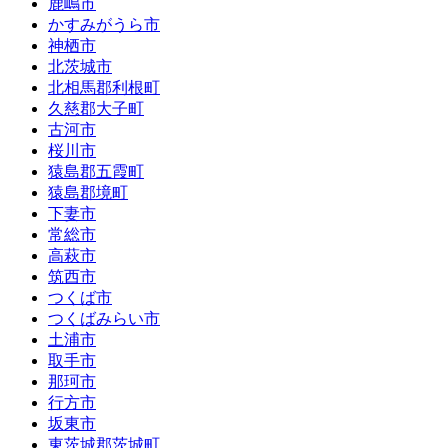
鹿嶋市
かすみがうら市
神栖市
北茨城市
北相馬郡利根町
久慈郡大子町
古河市
桜川市
猿島郡五霞町
猿島郡境町
下妻市
常総市
高萩市
筑西市
つくば市
つくばみらい市
土浦市
取手市
那珂市
行方市
坂東市
東茨城郡茨城町