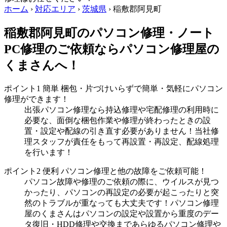
ホーム
›
対応エリア
›
茨城県
›
稲敷郡阿見町
稲敷郡阿見町のパソコン修理・ノート
PC修理のご依頼ならパソコン修理屋の
くまさんへ！
ポイント1
簡単
梱包・片づけいらずで簡単・気軽にパソコン
修理ができます！
出張パソコン修理なら持込修理や宅配修理の利用時に
必要な、面倒な梱包作業や修理が終わったときの設
置・設定や配線の引き直す必要がありません！当社修
理スタッフが責任をもって再設置・再設定、配線処理
を行います！
ポイント2
便利
パソコン修理と他の故障をご依頼可能！
パソコン故障や修理のご依頼の際に、ウイルスが見つ
かったり、パソコンの再設定の必要が起こったりと突
然のトラブルが重なっても大丈夫です！パソコン修理
屋のくまさんはパソコンの設定や設置から重度のデー
タ復旧・HDD修理や交換まであらゆるパソコン修理や