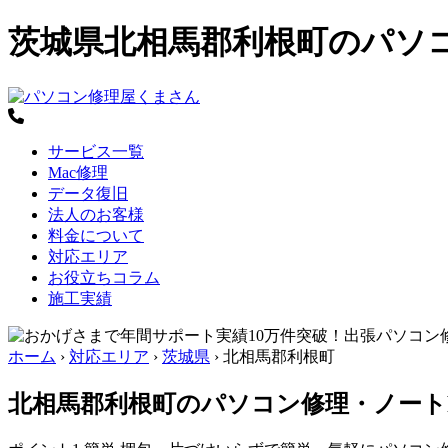
茨城県北相馬郡利根町のパソ
サービス一覧
Mac修理
データ復旧
法人のお客様
料金について
対応エリア
お役立ちコラム
施工実績
ホーム
›
対応エリア
›
茨城県
›
北相馬郡利根町
北相馬郡利根町のパソコン修理・ノート