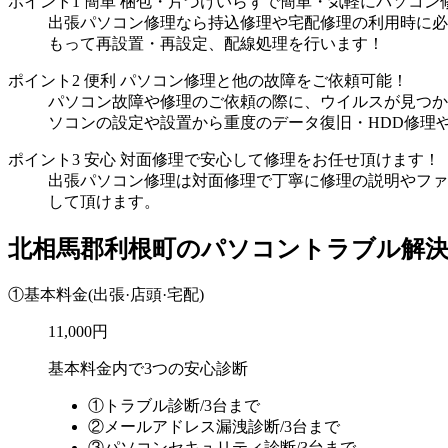
ポイント1
簡単
梱包・片づけいらずで簡単・気軽にパソコン
出張パソコン修理なら持込修理や宅配修理の利用時に必
もって再設置・再設定、配線処理を行います！
ポイント2
便利
パソコン修理と他の故障をご依頼可能！
パソコン故障や修理のご依頼の際に、ウイルスが見つか
ソコンの設定や設置から重度のデータ復旧・HDD修理
ポイント3
安心
対面修理で安心して修理をお任せ頂けます！
出張パソコン修理は対面修理で丁寧に修理の説明やファ
して頂けます。
北相馬郡利根町のパソコントラブル解
①基本料金
(出張·店頭·宅配)
11,000円
基本料金内で3つの安心診断
①トラブル診断/3台まで
②メールアドレス漏洩診断/3台まで
③パソコンセキュリティ診断/3台まで