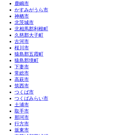
鹿嶋市
かすみがうら市
神栖市
北茨城市
北相馬郡利根町
久慈郡大子町
古河市
桜川市
猿島郡五霞町
猿島郡境町
下妻市
常総市
高萩市
筑西市
つくば市
つくばみらい市
土浦市
取手市
那珂市
行方市
坂東市