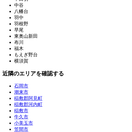
中谷
八幡台
羽中
羽根野
早尾
東奥山新田
布川
福木
もえぎ野台
横須賀
近隣のエリアを確認する
石岡市
潮来市
稲敷郡阿見町
稲敷郡河内町
稲敷市
牛久市
小美玉市
笠間市