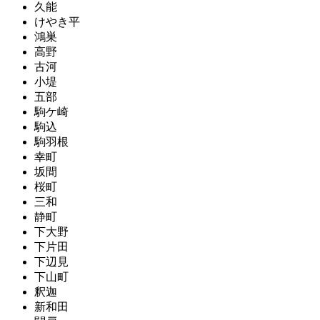
久能
けやき平
鴻巣
高野
古河
小堤
五部
駒ケ崎
駒込
駒羽根
幸町
坂間
桜町
三和
静町
下大野
下片田
下辺見
下山町
釈迦
新和田