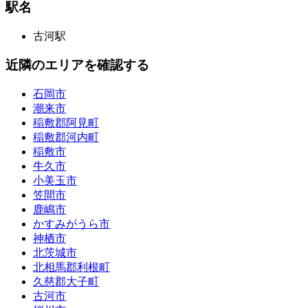
駅名
古河駅
近隣のエリアを確認する
石岡市
潮来市
稲敷郡阿見町
稲敷郡河内町
稲敷市
牛久市
小美玉市
笠間市
鹿嶋市
かすみがうら市
神栖市
北茨城市
北相馬郡利根町
久慈郡大子町
古河市