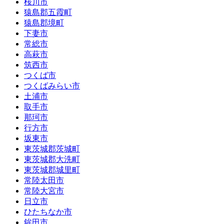
桜川市
猿島郡五霞町
猿島郡境町
下妻市
常総市
高萩市
筑西市
つくば市
つくばみらい市
土浦市
取手市
那珂市
行方市
坂東市
東茨城郡茨城町
東茨城郡大洗町
東茨城郡城里町
常陸太田市
常陸大宮市
日立市
ひたちなか市
鉾田市