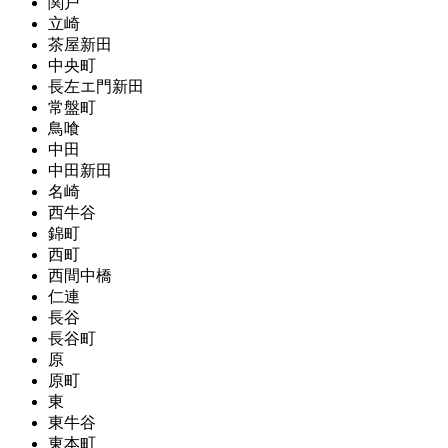
関戸
立崎
茶屋新田
中央町
長左エ門新田
常盤町
鳥喰
中田
中田新田
名崎
西牛谷
錦町
西町
西間中橋
仁連
長谷
長谷町
原
原町
東
東牛谷
東本町