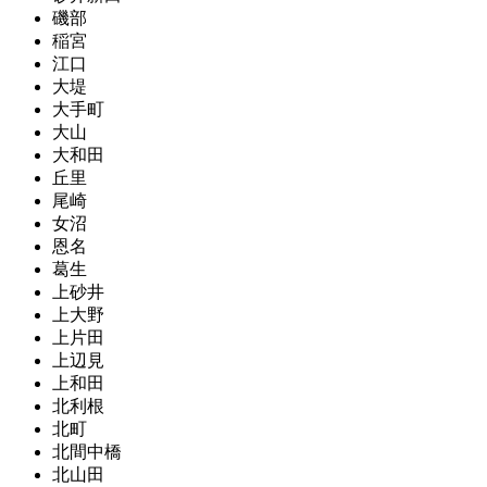
磯部
稲宮
江口
大堤
大手町
大山
大和田
丘里
尾崎
女沼
恩名
葛生
上砂井
上大野
上片田
上辺見
上和田
北利根
北町
北間中橋
北山田