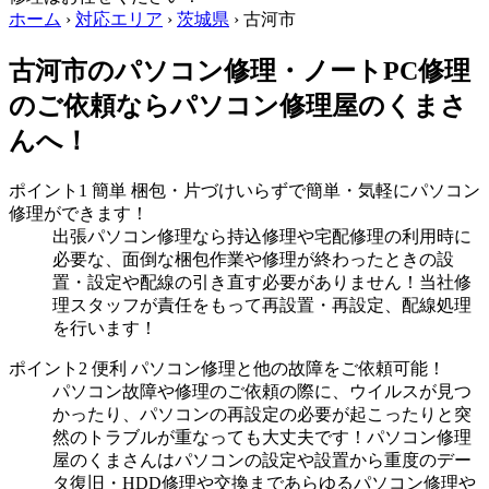
ホーム
›
対応エリア
›
茨城県
›
古河市
古河市のパソコン修理・ノートPC修理
のご依頼ならパソコン修理屋のくまさ
んへ！
ポイント1
簡単
梱包・片づけいらずで簡単・気軽にパソコン
修理ができます！
出張パソコン修理なら持込修理や宅配修理の利用時に
必要な、面倒な梱包作業や修理が終わったときの設
置・設定や配線の引き直す必要がありません！当社修
理スタッフが責任をもって再設置・再設定、配線処理
を行います！
ポイント2
便利
パソコン修理と他の故障をご依頼可能！
パソコン故障や修理のご依頼の際に、ウイルスが見つ
かったり、パソコンの再設定の必要が起こったりと突
然のトラブルが重なっても大丈夫です！パソコン修理
屋のくまさんはパソコンの設定や設置から重度のデー
タ復旧・HDD修理や交換まであらゆるパソコン修理や