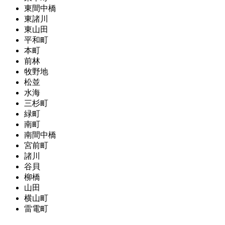
東間中橋
東諸川
東山田
平和町
本町
前林
牧野地
松並
水海
三杉町
緑町
南町
南間中橋
宮前町
諸川
谷貝
柳橋
山田
横山町
雷電町