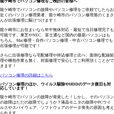
龍ケ崎市でパソコン修理をご検討の皆様へ
龍ケ崎市でパソコンの故障やパソコン修理をご依頼でしたらお
近くのパソコン修理業者、龍ケ崎市のパソコン修理屋のくまさ
んが出張修理に駆けつけます！
龍ケ崎市にお住まいなら年中無休対応・最短で当日修理完了も
可能です。東芝やNEC、富士通など国内の最新パソコンはも
ちろん、Mac修理・自作パソコン修理・中古パソコン修理でも
出張修理が可能です！
さらに出張修理なら宅配修理や持込修理と比べ、面倒な配線処
理や梱包作業も無く、対面修理で安心してご利用頂くことがで
きます！
パソコン修理の詳細はこちら
パソコン修理のほか、ウイルス駆除やHDDのデータ復旧も対
応しています！
龍ケ崎市でパソコンの故障が発覚した！しかし、そのパソコン
の故障はただの故障でしょうか？液晶モニタの故障やPCウイ
ルスやスパイウェア、ソフトウェアのデータ喪失の原因も考え
られます。