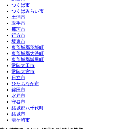
つくば市
つくばみらい市
土浦市
取手市
那珂市
行方市
坂東市
東茨城郡茨城町
東茨城郡大洗町
東茨城郡城里町
常陸太田市
常陸大宮市
日立市
ひたちなか市
鉾田市
水戸市
守谷市
結城郡八千代町
結城市
龍ケ崎市