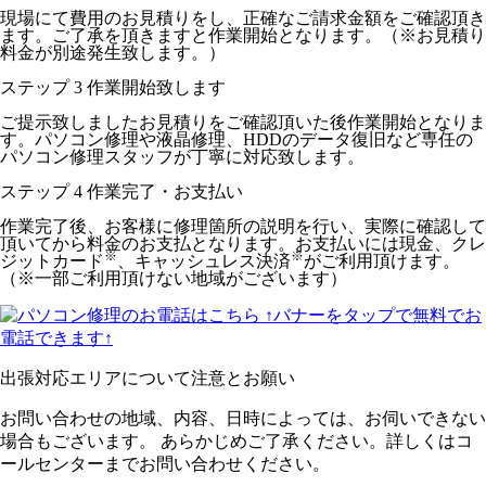
現場にて費用のお見積りをし、正確なご請求金額をご確認頂き
ます。ご了承を頂きますと作業開始となります。（※お見積り
料金が別途発生致します。）
ステップ
3
作業開始致します
ご提示致しましたお見積りをご確認頂いた後作業開始となりま
す。パソコン修理や液晶修理、HDDのデータ復旧など専任の
パソコン修理スタッフが丁寧に対応致します。
ステップ
4
作業完了・お支払い
作業完了後、お客様に修理箇所の説明を行い、実際に確認して
頂いてから料金のお支払となります。お支払いには現金、クレ
※
※
ジットカード
、キャッシュレス決済
がご利用頂けます。
（※一部ご利用頂けない地域がございます）
↑バナーをタップで無料でお
電話できます↑
出張対応エリアについて注意とお願い
お問い合わせの地域、内容、日時によっては、お伺いできない
場合もございます。 あらかじめご了承ください。詳しくはコ
ールセンターまでお問い合わせください。