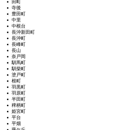
田町
寺後
豊田町
中里
中根台
長沖新田町
長沖町
長峰町
長山
奈戸岡
馴馬町
馴柴町
塗戸町
根町
羽黒町
羽原町
半田町
稗柄町
姫宮町
平台
平畑
藤ケ丘