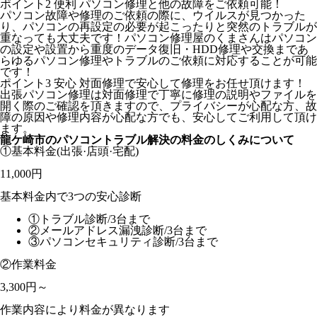
ポイント2
便利
パソコン修理と他の故障をご依頼可能！
パソコン故障や修理のご依頼の際に、ウイルスが見つかった
り、パソコンの再設定の必要が起こったりと突然のトラブルが
重なっても大丈夫です！パソコン修理屋のくまさんはパソコン
の設定や設置から重度のデータ復旧・HDD修理や交換まであ
らゆるパソコン修理やトラブルのご依頼に対応することが可能
です！
ポイント3
安心
対面修理で安心して修理をお任せ頂けます！
出張パソコン修理は対面修理で丁寧に修理の説明やファイルを
開く際のご確認を頂きますので、プライバシーが心配な方、故
障の原因や修理内容が心配な方でも、安心してご利用して頂け
ます。
龍ケ崎市のパソコントラブル解決の料金のしくみについて
①基本料金
(出張·店頭·宅配)
11,000円
基本料金内で3つの安心診断
①トラブル診断/3台まで
②メールアドレス漏洩診断/3台まで
③パソコンセキュリティ診断/3台まで
②作業料金
3,300円～
作業内容により料金が異なります