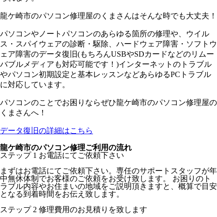
龍ケ崎市のパソコン修理屋のくまさんはそんな時でも大丈夫！
パソコンやノートパソコンのあらゆる箇所の修理や、ウイル
ス・スパイウェアの診断・駆除、ハードウェア障害・ソフトウ
ェア障害のデータ復旧(もちろんUSBやSDカードなどのリムー
バブルメディアも対応可能です！)インターネットのトラブル
やパソコン初期設定と基本レッスンなどあらゆるPCトラブル
に対応しています。
パソコンのことでお困りならぜひ龍ケ崎市のパソコン修理屋の
くまさんへ！
データ復旧の詳細はこちら
龍ケ崎市のパソコン修理ご利用の流れ
ステップ
1
お電話にてご依頼下さい
まずはお電話にてご依頼下さい。専任のサポートスタッフが年
中無休体制でお客様のご依頼をお受け致します。 お困りのト
ラブル内容やお住まいの地域をご説明頂きますと、概算で目安
となる到着時間をお伝え致します。
ステップ
2
修理費用のお見積りを致します