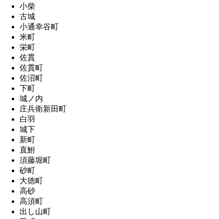
小柴
古城
小通幸谷町
米町
栄町
佐貫
佐貫町
佐沼町
下町
城ノ内
庄兵衛新田町
白羽
城下
新町
直鮒
須藤堀町
砂町
大徳町
高砂
高須町
出し山町