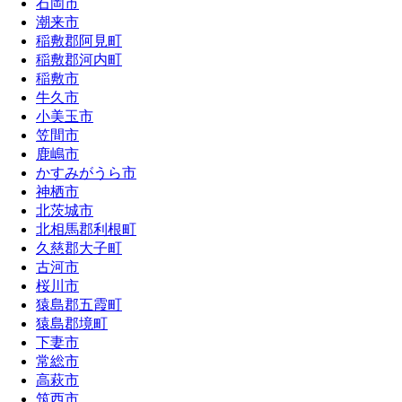
石岡市
潮来市
稲敷郡阿見町
稲敷郡河内町
稲敷市
牛久市
小美玉市
笠間市
鹿嶋市
かすみがうら市
神栖市
北茨城市
北相馬郡利根町
久慈郡大子町
古河市
桜川市
猿島郡五霞町
猿島郡境町
下妻市
常総市
高萩市
筑西市