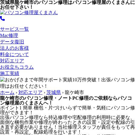
茨城県龍ケ崎市のパソコン修理はパソコン修理屋のくまさんに
お任せ下さい！
サービス一覧
Mac修理
データ復旧
法人のお客様
料金について
対応エリア
お役立ちコラム
施工実績
ホーム
›
対応エリア
›
茨城県
›
龍ケ崎市
龍ケ崎市のパソコン修理・ノートPC修理のご依頼ならパソコ
ン修理屋のくまさんへ！
ポイント1
簡単
梱包・片づけいらずで簡単・気軽にパソコン修
理ができます！
出張パソコン修理なら持込修理や宅配修理の利用時に必要な、
面倒な梱包作業や修理が終わったときの設置・設定や配線の引
き直す必要がありません！当社修理スタッフが責任をもって再
設置・再設定、配線処理を行います！