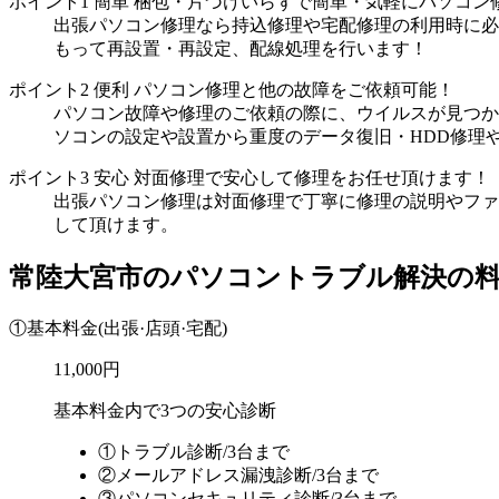
ポイント1
簡単
梱包・片づけいらずで簡単・気軽にパソコン
出張パソコン修理なら持込修理や宅配修理の利用時に必
もって再設置・再設定、配線処理を行います！
ポイント2
便利
パソコン修理と他の故障をご依頼可能！
パソコン故障や修理のご依頼の際に、ウイルスが見つか
ソコンの設定や設置から重度のデータ復旧・HDD修理
ポイント3
安心
対面修理で安心して修理をお任せ頂けます！
出張パソコン修理は対面修理で丁寧に修理の説明やファ
して頂けます。
常陸大宮市のパソコントラブル解決の
①基本料金
(出張·店頭·宅配)
11,000円
基本料金内で3つの安心診断
①トラブル診断/3台まで
②メールアドレス漏洩診断/3台まで
③パソコンセキュリティ診断/3台まで