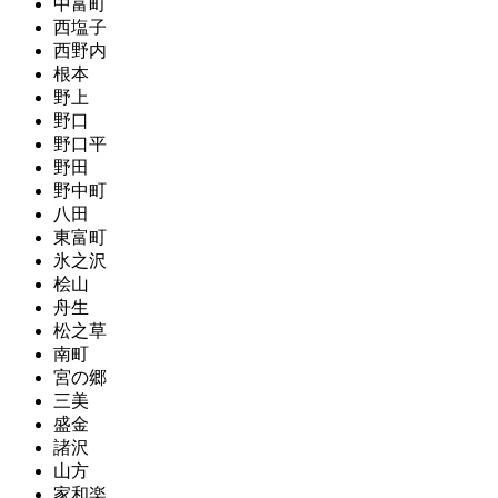
中富町
西塩子
西野内
根本
野上
野口
野口平
野田
野中町
八田
東富町
氷之沢
桧山
舟生
松之草
南町
宮の郷
三美
盛金
諸沢
山方
家和楽