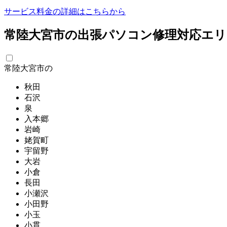
サービス料金の詳細はこちらから
常陸大宮市の出張パソコン修理対応エリ
常陸大宮市の
秋田
石沢
泉
入本郷
岩崎
姥賀町
宇留野
大岩
小倉
長田
小瀬沢
小田野
小玉
小貫