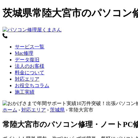
茨城県常陸大宮市のパソコン
サービス一覧
Mac修理
データ復旧
法人のお客様
料金について
対応エリア
お役立ちコラム
施工実績
ホーム
›
対応エリア
›
茨城県
›
常陸大宮市
常陸大宮市のパソコン修理・ノートPC