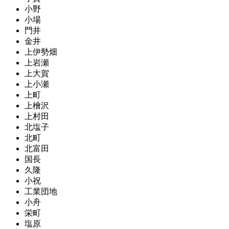
小野
小場
門井
金井
上伊勢畑
上岩瀬
上大賀
上小瀬
上町
上檜沢
上村田
北塩子
北町
北富田
国長
久隆
小祝
工業団地
小舟
栄町
塩原