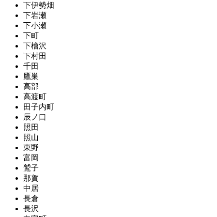
下伊勢畑
下岩瀬
下小瀬
下町
下檜沢
下村田
千田
鷹巣
高部
高渡町
田子内町
辰ノ口
照田
照山
東野
富岡
鷲子
那賀
中居
長倉
長沢