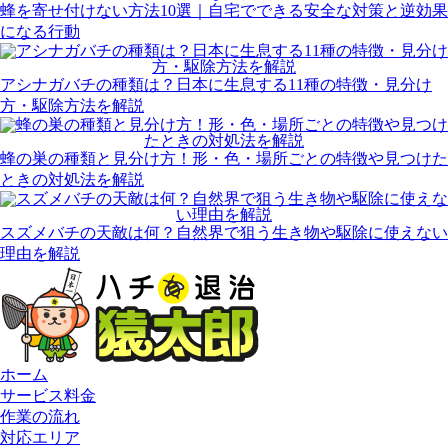
蜂を寄せ付けない方法10選｜自宅でできる安全な対策と逆効果
になる行動
アシナガバチの種類は？日本に生息する11種の特徴・見分け
方・駆除方法を解説
蜂の巣の種類と見分け方！形・色・場所ごとの特徴や見つけた
ときの対処法を解説
スズメバチの天敵は何？自然界で狙う生き物や駆除に使えない
理由を解説
ホーム
サービス料金
作業の流れ
対応エリア