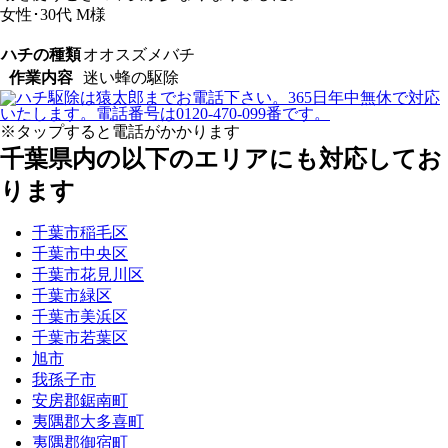
女性･30代
M様
ハチの種類
オオスズメバチ
作業内容
迷い蜂の駆除
※タップすると電話がかかります
千葉県内の以下のエリアにも対応してお
ります
千葉市稲毛区
千葉市中央区
千葉市花見川区
千葉市緑区
千葉市美浜区
千葉市若葉区
旭市
我孫子市
安房郡鋸南町
夷隅郡大多喜町
夷隅郡御宿町