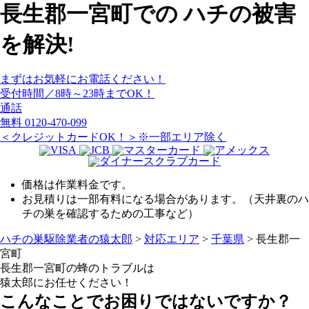
長生郡一宮町
での
ハチ
の
被害
を
解決!
まずはお気軽にお電話ください！
受付時間／8時～23時までOK！
通話
無料
0120-470-099
＜クレジットカードOK！＞※一部エリア除く
価格は作業料金です。
お見積りは一部有料になる場合があります。（天井裏のハ
チの巣を確認するための工事など）
ハチの巣駆除業者の猿太郎
>
対応エリア
>
千葉県
>
長生郡一
宮町
長生郡一宮町の
蜂のトラブルは
猿太郎にお任せください！
こんなことでお困りではないですか？