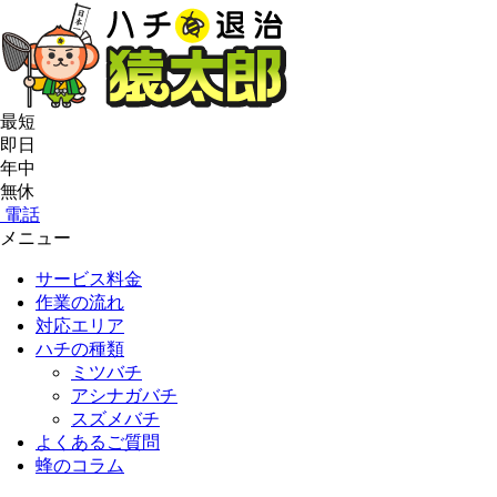
最短
即日
年中
無休
電話
メニュー
サービス料金
作業の流れ
対応エリア
ハチの種類
ミツバチ
アシナガバチ
スズメバチ
よくあるご質問
蜂のコラム