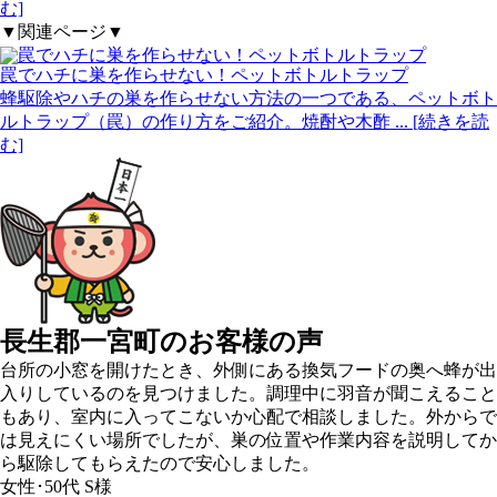
む]
▼関連ページ▼
罠でハチに巣を作らせない！ペットボトルトラップ
蜂駆除やハチの巣を作らせない方法の一つである、ペットボト
ルトラップ（罠）の作り方をご紹介。焼酎や木酢
... [続きを読
む]
長生郡一宮町の
お客様の声
台所の小窓を開けたとき、外側にある換気フードの奥へ蜂が出
入りしているのを見つけました。調理中に羽音が聞こえること
もあり、室内に入ってこないか心配で相談しました。外からで
は見えにくい場所でしたが、巣の位置や作業内容を説明してか
ら駆除してもらえたので安心しました。
女性･50代
S様