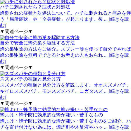
ハチに刺されたら？症状と対処法
蜂刺されの症状と対処法について。ハチに刺されると痛みを伴
う「局所症状」や「全身症状」が起こります。後
... [続きを読
む]
▼関連ページ▼
自分で安全に蜂の巣を駆除する方法
蜂の巣駆除の方法をご紹介。スプレー等を使って自分でやれば
蜂の巣駆除を無料でできるとお考えの方もおられ
... [続きを読
む]
▼関連ページ▼
スズメバチの種類と見分け方
スズメバチの種類と見分け方を解説します。オオスズメバチ、
キイロスズメバチ、モンスズメバチ、コガタスズ
... [続きを読
む]
▼関連ページ▼
蜂よけ・蜂予防に効果的な蜂が嫌い・苦手なもの
蜂よけ・蜂予防に効果的な蜂が嫌い・苦手なものをご紹介。ハ
チを寄せ付けない為には、燻煙剤や木酢液やハッ
... [続きを読