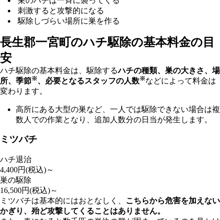
巣のハチは一斉に襲ってくる
刺激すると攻撃的になる
駆除しづらい場所に巣を作る
長生郡一宮町の
ハチ駆除の基本料金の目
安
ハチ駆除の基本料金は、駆除する
ハチの種類、巣の大きさ、場
※
※
所、季節
、必要となるスタッフの人数
などによって料金は
変わります。
高所にある大型の巣など、一人では駆除できない場合は複
数人での作業となり、追加人数分の日当が発生します。
ミツバチ
ハチ退治
4,400
円(税込)～
巣の駆除
16,500
円(税込)～
ミツバチは基本的にはおとなしく、
こちらから危害を加えない
かぎり、殆ど攻撃してくることはありません。