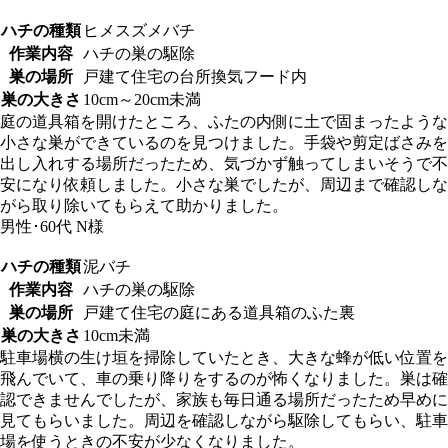
ハチの種類
ヒメスズメバチ
作業内容
ハチの巣の駆除
巣の場所
戸建て住宅の台所換気フード内
巣の大きさ
10cm～20cm未満
庭の道具箱を開けたところ、ふたの内側に土で固まったような
小さな巣ができているのを見つけました。手袋や剪定ばさみを
出し入れする場所だったため、気づかず触ってしまいそうで不
安になり依頼しました。小さな巣でしたが、周辺まで確認しな
がら取り除いてもらえて助かりました。
男性･60代
N様
ハチの種類
泥バチ
作業内容
ハチの巣の駆除
巣の場所
戸建て住宅の庭にある道具箱のふた裏
巣の大きさ
10cm未満
駐車場横の生け垣を掃除していたとき、大きな蜂が低い位置を
飛んでいて、車の乗り降りをするのが怖くなりました。巣は確
認できませんでしたが、家族も毎日通る場所だったため早めに
見てもらいました。周辺を確認しながら駆除してもらい、駐車
場を使うときの不安が少なくなりました。