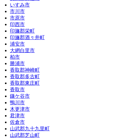
いすみ市
市川市
市原市
印西市
印旛郡栄町
印旛郡酒々井町
浦安市
大網白里市
柏市
勝浦市
香取郡神崎町
香取郡多古町
香取郡東庄町
香取市
鎌ケ谷市
鴨川市
木更津市
君津市
佐倉市
山武郡九十九里町
山武郡芝山町