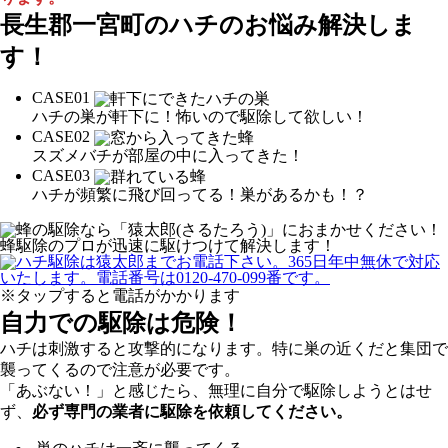
長生郡一宮町の
ハチのお悩み解決しま
す！
CASE
01
ハチの巣が軒下に！怖いので駆除して欲しい！
CASE
02
スズメバチが部屋の中に入ってきた！
CASE
03
ハチが頻繁に飛び回ってる！巣があるかも！？
※タップすると電話がかかります
自力での駆除は危険！
ハチは刺激すると攻撃的になります。特に巣の近くだと集団で
襲ってくるので注意が必要です。
「あぶない！」と感じたら、無理に自分で駆除しようとはせ
ず、
必ず専門の業者に駆除を依頼してください。