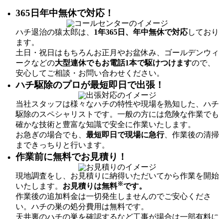
365日年中無休で対応！
ハチ退治の猿太郎は、
1年365日、年中無休で対応
しており
ます。
土日・祝日はもちろんお正月やお盆休み、ゴールデンウィ
ークなどの
大型連休でもお電話1本で駆けつけます
ので、
安心してご相談・お問い合わせください。
ハチ駆除のプロが最短即日で出張！
当社スタッフは様々なハチの特性や現場を熟知した、ハチ
駆除のスペシャリストです。一般の方には危険な作業でも
確かな技術と豊富な知識で安全に作業いたします。
お急ぎの場合でも、
最短即日で現場に急行
、作業後の清掃
まできっちりと行います。
作業前に無料でお見積り！
現地調査をし、お見積りに納得いただいてから作業を開始
※
いたします。
お見積りは無料
です。
作業後の追加料金は一切発生しませんのでご安心くださ
い。ハチの巣の処分費用は無料です。
天井裏のハチの巣を確認するなど工事が場合は一部有料に