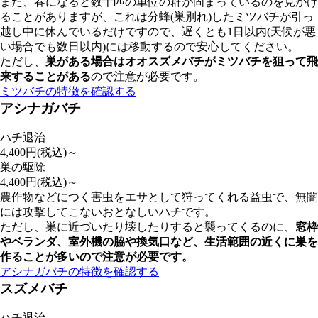
また、春になると数千匹の単位の群が固まっているのを見かけ
ることがありますが、これは分蜂(巣別れ)したミツバチが引っ
越し中に休んでいるだけですので、遅くとも1日以内(天候が悪
い場合でも数日以内)には移動するので安心してください。
ただし、
巣がある場合はオオスズメバチがミツバチを狙って飛
来することがある
ので注意が必要です。
ミツバチの特徴を確認する
アシナガバチ
ハチ退治
4,400
円(税込)～
巣の駆除
4,400
円(税込)～
農作物などにつく害虫をエサとして狩ってくれる益虫で、無闇
には攻撃してこないおとなしいハチです。
ただし、巣に近づいたり壊したりすると襲ってくるのに、
窓枠
やベランダ、室外機の脇や換気口など、
生活範囲の近くに巣を
作ることが多いので注意が必要
です。
アシナガバチの特徴を確認する
スズメバチ
ハチ退治