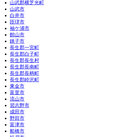
山武郡横芝光町
山武市
白井市
匝瑳市
袖ケ浦市
館山市
銚子市
長生郡一宮町
長生郡白子町
長生郡長生村
長生郡長南町
長生郡長柄町
長生郡睦沢町
東金市
富里市
流山市
習志野市
成田市
野田市
富津市
船橋市