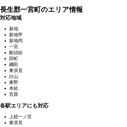
長生郡一宮町の
エリア情報
対応地域
新地
新地甲
新地丙
一宮
船頭給
田町
綱田
東浪見
白山
東野
本給
宮原
各駅エリアにも対応
上総一ノ宮
東浪見