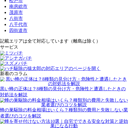
松戸市
南房総市
茂原市
八街市
八千代市
四街道市
記載エリアは全て対応しています（離島は除く）
サービス
新着のコラム
黒い蜂の正体は？8種類の見分け方・危険性と遭遇したときの
対処法を解説
蜂の巣駆除の料金相場はいくら？種類別の費用と失敗しない業
者選びのコツを解説