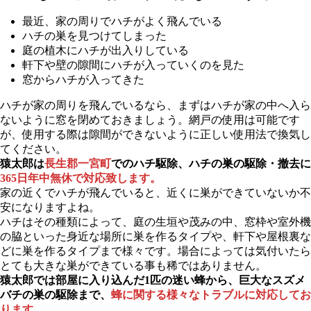
最近、家の周りでハチがよく飛んでいる
ハチの巣を見つけてしまった
庭の植木にハチが出入りしている
軒下や壁の隙間にハチが入っていくのを見た
窓からハチが入ってきた
ハチが家の周りを飛んでいるなら、まずはハチが家の中へ入ら
ないように窓を閉めておきましょう。網戸の使用は可能です
が、使用する際は隙間ができないように正しい使用法で換気し
てください。
猿太郎は
長生郡一宮町
でのハチ駆除、ハチの巣の駆除・撤去に
365日年中無休で対応致します。
家の近くでハチが飛んでいると、近くに巣ができていないか不
安になりますよね。
ハチはその種類によって、庭の生垣や茂みの中、窓枠や室外機
の脇といった身近な場所に巣を作るタイプや、軒下や屋根裏な
どに巣を作るタイプまで様々です。場合によっては気付いたら
とても大きな巣ができている事も稀ではありません。
猿太郎では部屋に入り込んだ1匹の迷い蜂から、巨大なスズメ
バチの巣の駆除まで、
蜂に関する様々なトラブルに対応してお
ります。