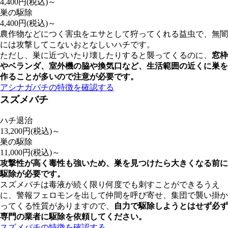
4,400
円(税込)～
巣の駆除
4,400
円(税込)～
農作物などにつく害虫をエサとして狩ってくれる益虫で、無闇
には攻撃してこないおとなしいハチです。
ただし、巣に近づいたり壊したりすると襲ってくるのに、
窓枠
やベランダ、室外機の脇や換気口など、
生活範囲の近くに巣を
作ることが多いので注意が必要
です。
アシナガバチの特徴を確認する
スズメバチ
ハチ退治
13,200
円(税込)～
巣の駆除
11,000
円(税込)～
攻撃性が高く毒性も強いため、巣を見つけたら大きくなる前に
駆除が必要です。
スズメバチは毒液が続く限り何度でも刺すことができるうえ
に、警報フェロモンを出して仲間を呼び寄せ、集団で襲い掛か
ってくる性質がありますので、
自力で駆除しようとはせず
必ず
専門の業者に駆除を依頼してください。
スズメバチの特徴を確認する