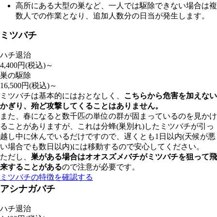
高所にある大型の巣など、一人では駆除できない場合は複
数人での作業となり、追加人数分の日当が発生します。
ミツバチ
ハチ退治
4,400
円(税込)～
巣の駆除
16,500
円(税込)～
ミツバチは基本的にはおとなしく、
こちらから危害を加えない
かぎり、殆ど攻撃してくることはありません。
また、春になると数千匹の単位の群が固まっているのを見かけ
ることがありますが、これは分蜂(巣別れ)したミツバチが引っ
越し中に休んでいるだけですので、遅くとも1日以内(天候が悪
い場合でも数日以内)には移動するので安心してください。
ただし、
巣がある場合はオオスズメバチがミツバチを狙って飛
来することがある
ので注意が必要です。
ミツバチの特徴を確認する
アシナガバチ
ハチ退治