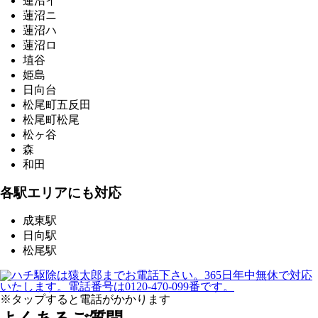
蓮沼イ
蓮沼ニ
蓮沼ハ
蓮沼ロ
埴谷
姫島
日向台
松尾町五反田
松尾町松尾
松ヶ谷
森
和田
各駅エリアにも対応
成東駅
日向駅
松尾駅
※タップすると電話がかかります