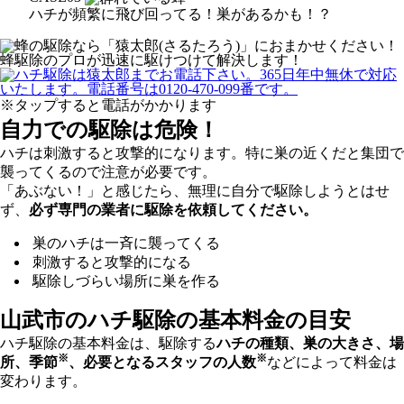
ハチが頻繁に飛び回ってる！巣があるかも！？
※タップすると電話がかかります
自力での駆除は危険！
ハチは刺激すると攻撃的になります。特に巣の近くだと集団で
襲ってくるので注意が必要です。
「あぶない！」と感じたら、無理に自分で駆除しようとはせ
ず、
必ず専門の業者に駆除を依頼してください。
巣のハチは一斉に襲ってくる
刺激すると攻撃的になる
駆除しづらい場所に巣を作る
山武市の
ハチ駆除の基本料金の目安
ハチ駆除の基本料金は、駆除する
ハチの種類、巣の大きさ、場
※
※
所、季節
、必要となるスタッフの人数
などによって料金は
変わります。