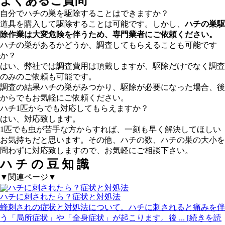
よくあるご質問
自分でハチの巣を駆除することはできますか？
道具を購入して駆除することは可能です。しかし、
ハチの巣駆
除作業は大変危険を伴うため、専門業者にご依頼ください。
ハチの巣があるかどうか、調査してもらえることも可能です
か？
はい、弊社では調査費用は頂戴しますが、駆除だけでなく調査
のみのご依頼も可能です。
調査の結果ハチの巣がみつかり、駆除が必要になった場合、後
からでもお気軽にご依頼ください。
ハチ1匹からでも対応してもらえますか？
はい、対応致します。
1匹でも虫が苦手な方からすれば、一刻も早く解決してほしい
お気持ちだと思います。その他、ハチの数、ハチの巣の大小を
問わずに対応致しますので、お気軽にご相談下さい。
ハ
チ
の
豆
知
識
▼関連ページ▼
ハチに刺されたら？症状と対処法
蜂刺されの症状と対処法について。ハチに刺されると痛みを伴
う「局所症状」や「全身症状」が起こります。後
... [続きを読