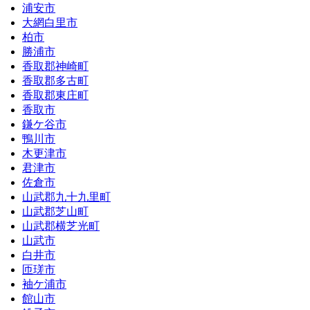
浦安市
大網白里市
柏市
勝浦市
香取郡神崎町
香取郡多古町
香取郡東庄町
香取市
鎌ケ谷市
鴨川市
木更津市
君津市
佐倉市
山武郡九十九里町
山武郡芝山町
山武郡横芝光町
山武市
白井市
匝瑳市
袖ケ浦市
館山市