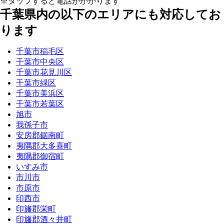
※タップすると電話がかかります
千葉県内の以下のエリアにも対応してお
ります
千葉市稲毛区
千葉市中央区
千葉市花見川区
千葉市緑区
千葉市美浜区
千葉市若葉区
旭市
我孫子市
安房郡鋸南町
夷隅郡大多喜町
夷隅郡御宿町
いすみ市
市川市
市原市
印西市
印旛郡栄町
印旛郡酒々井町