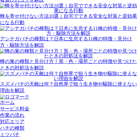
蜂を寄せ付けない方法10選｜自宅でできる安全な対策と逆効果
になる行動
アシナガバチの種類は？日本に生息する11種の特徴・見分け
方・駆除方法を解説
蜂の巣の種類と見分け方！形・色・場所ごとの特徴や見つけた
ときの対処法を解説
スズメバチの天敵は何？自然界で狙う生き物や駆除に使えない
理由を解説
ホーム
サービス料金
作業の流れ
対応エリア
ハチの種類
ミツバチ