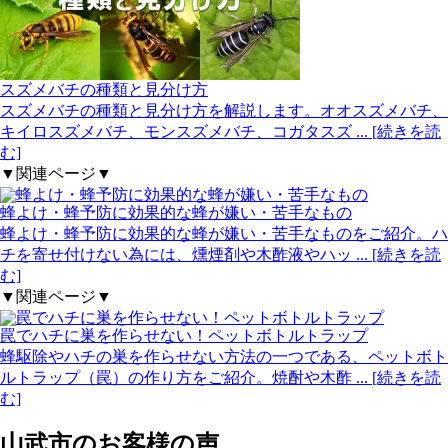
スズメバチの種類と見分け方
スズメバチの種類と見分け方を解説します。オオスズメバチ、
キイロスズメバチ、モンスズメバチ、コガタスズ
... [続きを読
む]
▼関連ページ▼
蜂よけ・蜂予防に効果的な蜂が嫌い・苦手なもの
蜂よけ・蜂予防に効果的な蜂が嫌い・苦手なものをご紹介。ハ
チを寄せ付けない為には、燻煙剤や木酢液やハッ
... [続きを読
む]
▼関連ページ▼
罠でハチに巣を作らせない！ペットボトルトラップ
蜂駆除やハチの巣を作らせない方法の一つである、ペットボト
ルトラップ（罠）の作り方をご紹介。焼酎や木酢
... [続きを読
む]
山武市の
お客様の声