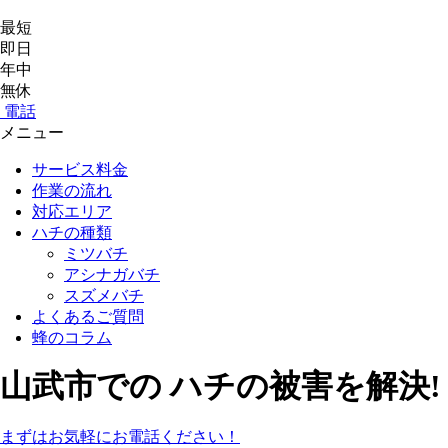
最短
即日
年中
無休
電話
メニュー
サービス料金
作業の流れ
対応エリア
ハチの種類
ミツバチ
アシナガバチ
スズメバチ
よくあるご質問
蜂のコラム
山武市
での
ハチ
の
被害
を
解決!
まずはお気軽にお電話ください！