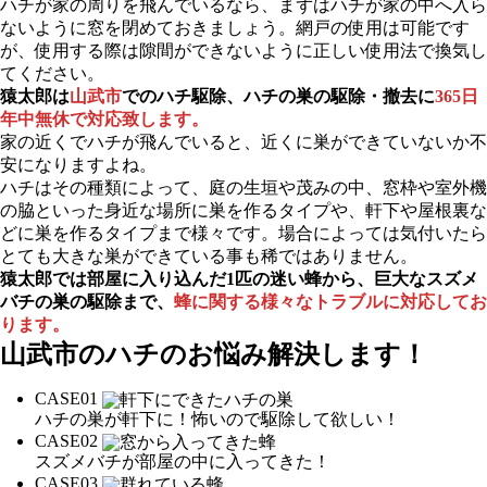
ハチが家の周りを飛んでいるなら、まずはハチが家の中へ入ら
ないように窓を閉めておきましょう。網戸の使用は可能です
が、使用する際は隙間ができないように正しい使用法で換気し
てください。
猿太郎は
山武市
でのハチ駆除、ハチの巣の駆除・撤去に
365日
年中無休で対応致します。
家の近くでハチが飛んでいると、近くに巣ができていないか不
安になりますよね。
ハチはその種類によって、庭の生垣や茂みの中、窓枠や室外機
の脇といった身近な場所に巣を作るタイプや、軒下や屋根裏な
どに巣を作るタイプまで様々です。場合によっては気付いたら
とても大きな巣ができている事も稀ではありません。
猿太郎では部屋に入り込んだ1匹の迷い蜂から、巨大なスズメ
バチの巣の駆除まで、
蜂に関する様々なトラブルに対応してお
ります。
山武市の
ハチのお悩み解決します！
CASE
01
ハチの巣が軒下に！怖いので駆除して欲しい！
CASE
02
スズメバチが部屋の中に入ってきた！
CASE
03