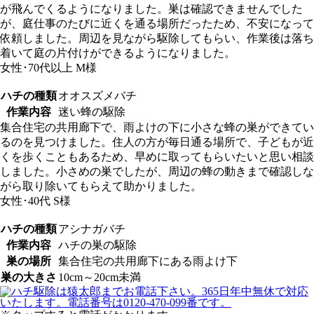
が飛んでくるようになりました。巣は確認できませんでした
が、庭仕事のたびに近くを通る場所だったため、不安になって
依頼しました。周辺を見ながら駆除してもらい、作業後は落ち
着いて庭の片付けができるようになりました。
女性･70代以上
M様
ハチの種類
オオスズメバチ
作業内容
迷い蜂の駆除
集合住宅の共用廊下で、雨よけの下に小さな蜂の巣ができてい
るのを見つけました。住人の方が毎日通る場所で、子どもが近
くを歩くこともあるため、早めに取ってもらいたいと思い相談
しました。小さめの巣でしたが、周辺の蜂の動きまで確認しな
がら取り除いてもらえて助かりました。
女性･40代
S様
ハチの種類
アシナガバチ
作業内容
ハチの巣の駆除
巣の場所
集合住宅の共用廊下にある雨よけ下
巣の大きさ
10cm～20cm未満