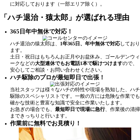
に対応しております（一部エリア除く）。
「ハチ退治・猿太郎」が
選ばれる理由
365日年中無休で対応！
ハチ退治の猿太郎は、
1年365日、年中無休で対応
しており
ます。
土日・祝日はもちろんお正月やお盆休み、ゴールデンウィ
ークなどの
大型連休でもお電話1本で駆けつけます
ので、
安心してご相談・お問い合わせください。
ハチ駆除のプロが最短即日で出張！
当社スタッフは様々なハチの特性や現場を熟知した、ハチ
駆除のスペシャリストです。一般の方には危険な作業でも
確かな技術と豊富な知識で安全に作業いたします。
お急ぎの場合でも、
最短即日で現場に急行
、作業後の清掃
まできっちりと行います。
作業前に無料でお見積り！