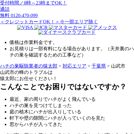
受付時間／8時～23時までOK！
通話
無料
0120-470-099
＜クレジットカードOK！＞※一部エリア除く
価格は作業料金です。
お見積りは一部有料になる場合があります。（天井裏のハ
チの巣を確認するための工事など）
ハチの巣駆除業者の猿太郎
>
対応エリア
>
千葉県
>
山武市
山武市の
蜂のトラブルは
猿太郎にお任せください！
こんなことでお困りではないですか？
最近、家の周りでハチがよく飛んでいる
ハチの巣を見つけてしまった
庭の植木にハチが出入りしている
軒下や壁の隙間にハチが入っていくのを見た
窓からハチが入ってきた