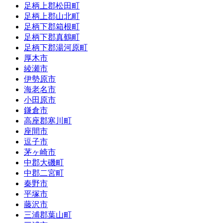
足柄上郡松田町
足柄上郡山北町
足柄下郡箱根町
足柄下郡真鶴町
足柄下郡湯河原町
厚木市
綾瀬市
伊勢原市
海老名市
小田原市
鎌倉市
高座郡寒川町
座間市
逗子市
茅ヶ崎市
中郡大磯町
中郡二宮町
秦野市
平塚市
藤沢市
三浦郡葉山町