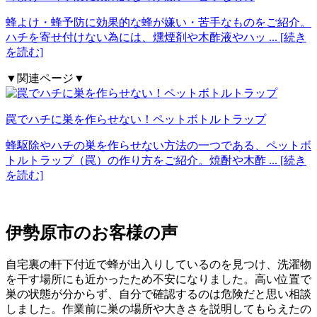
蜂よけ・蜂予防に効果的な蜂が嫌い・苦手なものをご紹介。
ハチを寄せ付けない為には、燻煙剤や木酢液やハッ
... [続き
を読む]
▼関連ページ▼
罠でハチに巣を作らせない！ペットボトルトラップ
蜂駆除やハチの巣を作らせない方法の一つである、ペットボ
トルトラップ（罠）の作り方をご紹介。焼酎や木酢
... [続き
を読む]
伊勢原市の
お客様の声
自宅裏の軒下付近で蜂が出入りしているのを見つけ、洗濯物
を干す場所にも近かったため不安になりました。高い位置で
巣の状態が分からず、自分で確認するのは危険だと思い相談
しました。作業前に巣の場所や大きさを説明してもらえたの