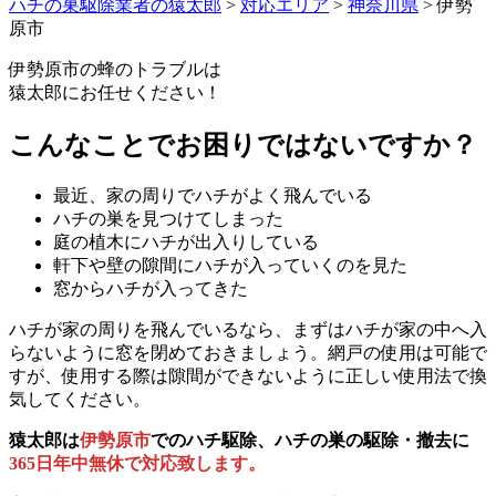
ハチの巣駆除業者の猿太郎
>
対応エリア
>
神奈川県
>
伊勢
原市
伊勢原市の
蜂のトラブルは
猿太郎にお任せください！
こんなことでお困りではないですか？
最近、家の周りでハチがよく飛んでいる
ハチの巣を見つけてしまった
庭の植木にハチが出入りしている
軒下や壁の隙間にハチが入っていくのを見た
窓からハチが入ってきた
ハチが家の周りを飛んでいるなら、まずはハチが家の中へ入
らないように窓を閉めておきましょう。網戸の使用は可能で
すが、使用する際は隙間ができないように正しい使用法で換
気してください。
猿太郎は
伊勢原市
でのハチ駆除、ハチの巣の駆除・撤去に
365日年中無休で対応致します。