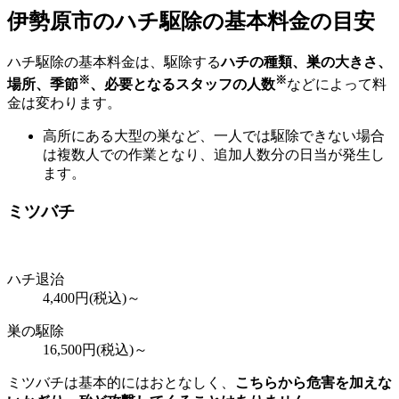
伊勢原市の
ハチ駆除の基本料金の目安
ハチ駆除の基本料金は、駆除する
ハチの種類、巣の大きさ、
※
※
場所、季節
、必要となるスタッフの人数
などによって料
金は変わります。
高所にある大型の巣など、一人では駆除できない場合
は複数人での作業となり、追加人数分の日当が発生し
ます。
ミツバチ
ハチ退治
4,400
円(税込)～
巣の駆除
16,500
円(税込)～
ミツバチは基本的にはおとなしく、
こちらから危害を加えな