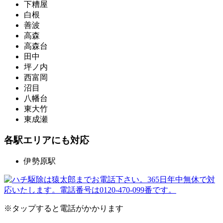
下糟屋
白根
善波
高森
高森台
田中
坪ノ内
西富岡
沼目
八幡台
東大竹
東成瀬
各駅エリアにも対応
伊勢原駅
※タップすると電話がかかります