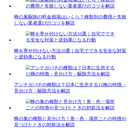
蜂の巣駆除の料金相場はいくら？種類別の費用と失敗
しない業者選びのコツを解説
蜂を寄せ付けない方法10選｜自宅でできる安全な対策
と逆効果になる行動
アシナガバチの種類は？日本に生息する11種の特徴・
見分け方・駆除方法を解説
蜂の巣の種類と見分け方！形・色・場所ごとの特徴や
見つけたときの対処法を解説