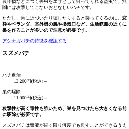
農作物などにつく害虫をエサとして狩ってくれる益虫で、無
闇には攻撃してこないおとなしいハチです。
ただし、巣に近づいたり壊したりすると襲ってくるのに、
窓
枠やベランダ、室外機の脇や換気口など、
生活範囲の近くに
巣を作ることが多いので注意が必要
です。
アシナガバチの特徴を確認する
スズメバチ
ハチ退治
13,200
円(税込)～
巣の駆除
11,000
円(税込)～
攻撃性が高く毒性も強いため、巣を見つけたら大きくなる前
に駆除が必要です。
スズメバチは毒液が続く限り何度でも刺すことができるうえ