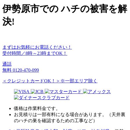
伊勢原市
での
ハチ
の
被害
を
解
決!
まずはお気軽にお電話ください！
受付時間／8時～23時までOK！
通話
無料
0120-470-099
＜クレジットカードOK！＞※一部エリア除く
価格は作業料金です。
お見積りは一部有料になる場合があります。（天井裏
のハチの巣を確認するための工事など）