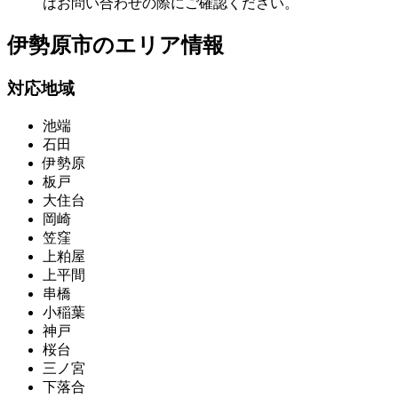
はお問い合わせの際にご確認ください。
伊勢原市の
エリア情報
対応地域
池端
石田
伊勢原
板戸
大住台
岡崎
笠窪
上粕屋
上平間
串橋
小稲葉
神戸
桜台
三ノ宮
下落合