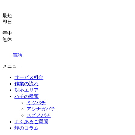
最短
即日
年中
無休
電話
メニュー
サービス料金
作業の流れ
対応エリア
ハチの種類
ミツバチ
アシナガバチ
スズメバチ
よくあるご質問
蜂のコラム