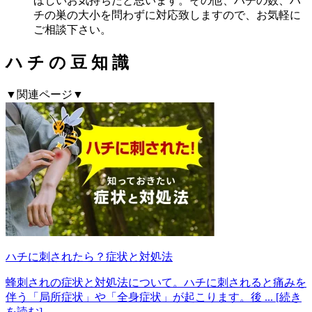
ほしいお気持ちだと思います。その他、ハチの数、ハ
チの巣の大小を問わずに対応致しますので、お気軽に
ご相談下さい。
ハ
チ
の
豆
知
識
▼関連ページ▼
ハチに刺されたら？症状と対処法
蜂刺されの症状と対処法について。ハチに刺されると痛みを
伴う「局所症状」や「全身症状」が起こります。後
... [続き
を読む]